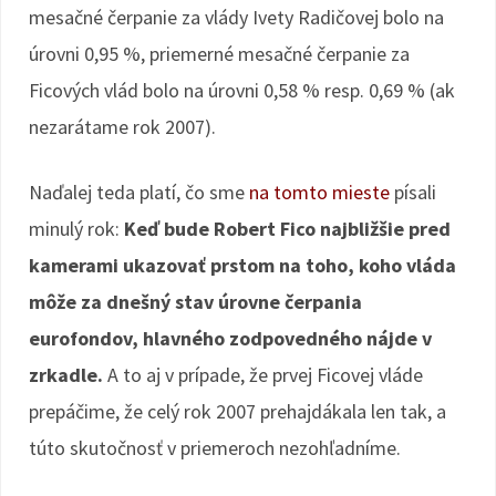
mesačné čerpanie za vlády Ivety Radičovej bolo na
úrovni 0,95 %, priemerné mesačné čerpanie za
Ficových vlád bolo na úrovni 0,58 % resp. 0,69 % (ak
nezarátame rok 2007).
Naďalej teda platí, čo sme
na tomto mieste
písali
minulý rok:
Keď bude Robert Fico najbližšie pred
kamerami ukazovať prstom na toho, koho vláda
môže za dnešný stav úrovne čerpania
eurofondov, hlavného zodpovedného nájde v
zrkadle.
A to aj v prípade, že prvej Ficovej vláde
prepáčime, že celý rok 2007 prehajdákala len tak, a
túto skutočnosť v priemeroch nezohľadníme.