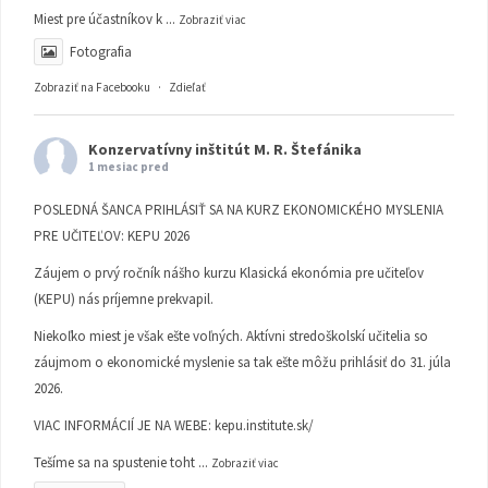
Miest pre účastníkov k
...
Zobraziť viac
Fotografia
Zobraziť na Facebooku
·
Zdieľať
Konzervatívny inštitút M. R. Štefánika
1 mesiac pred
POSLEDNÁ ŠANCA PRIHLÁSIŤ SA NA KURZ EKONOMICKÉHO MYSLENIA
PRE UČITEĽOV: KEPU 2026
Záujem o prvý ročník nášho kurzu Klasická ekonómia pre učiteľov
(KEPU) nás príjemne prekvapil.
Niekoľko miest je však ešte voľných. Aktívni stredoškolskí učitelia so
záujmom o ekonomické myslenie sa tak ešte môžu prihlásiť do 31. júla
2026.
VIAC INFORMÁCIÍ JE NA WEBE:
kepu.institute.sk/
Tešíme sa na spustenie toht
...
Zobraziť viac