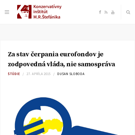
F
R
Y
a
S
o
c
S
u
Za stav čerpania eurofondov je
e
T
zodpovedná vláda, nie samospráva
b
u
ŠTÚDIE
27. APRÍLA 2015
DUŠAN SLOBODA
o
b
o
e
k