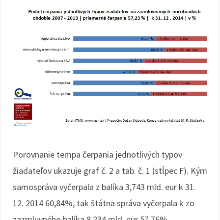
Porovnanie tempa čerpania jednotlivých typov
žiadateľov ukazuje graf č. 2 a tab. č. 1 (stĺpec F). Kým
samospráva vyčerpala z balíka 3,743 mld. eur k 31.
12. 2014 60,84%, tak štátna správa vyčerpala k zo
zazmluvného balíka 8,234 mld. eur 57,76%.