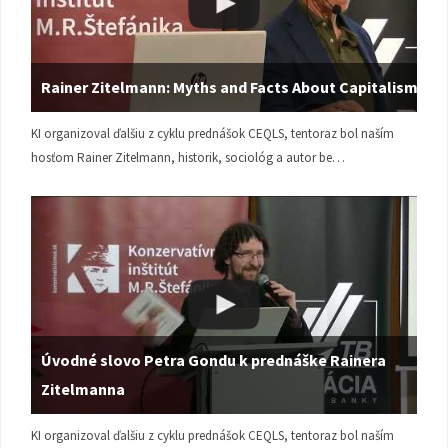
Rainer Zitelmann: Myths and Facts About Capitalism
KI organizoval ďalšiu z cyklu prednášok CEQLS, tentoraz bol naším
hosťom Rainer Zitelmann, historik, sociológ a autor be…
Úvodné slovo Petra Gondu k prednáške Rainera
Zitelmanna
KI organizoval ďalšiu z cyklu prednášok CEQLS, tentoraz bol naším