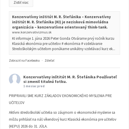
Zistiť viac
Konzervatívny inštitút M. R. Štefánika – Konzervatívny
inštitút M. R. Štefánika (KI) je nezisková mimovládna
organizácia – konzervatívne orientovaný think-tank.
www.konzervativizmus.sk
KI informuje 1. júna 2026 Peter Gonda Otvárame prvý ročník kurzu
Klasická ekonómia pre učiteľov # ekonómia # vzdelávanie
Stredoškolským učiteľom ponúkame unikátny vzdelávací kurz ek...
Zobraziť na Facebooku
·
Zdieľať
Konzervatívny inštitút M. R. Štefánika
Používateľ
si zmenil titulnú fotku.
1 mesiac pred
PRIPRAVILI SME KURZ ZÁKLADOV EKONOMICKÉHO MYSLENIA PRE
UČITEĽOV
Aktívni stredoškolskí učitelia so záujmom o ekonomické myslenie sa
môžu prihlásiť na náš víkendový kurz Klasická ekonómia pre učiteľov
(KEPU) 2026 do 31. JÚLA.