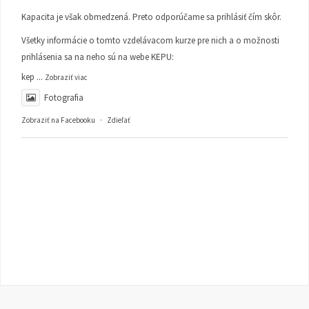
Kapacita je však obmedzená. Preto odporúčame sa prihlásiť čím skôr.
Všetky informácie o tomto vzdelávacom kurze pre nich a o možnosti
prihlásenia sa na neho sú na webe KEPU:
kep
...
Zobraziť viac
Fotografia
Zobraziť na Facebooku
·
Zdieľať