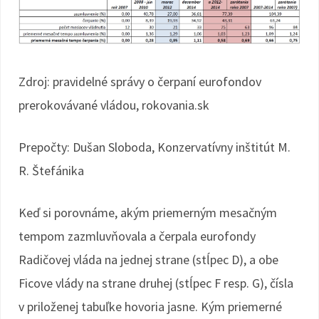
Zdroj: pravidelné správy o čerpaní eurofondov
prerokovávané vládou, rokovania.sk
Prepočty: Dušan Sloboda, Konzervatívny inštitút M.
R. Štefánika
Keď si porovnáme, akým priemerným mesačným
tempom zazmluvňovala a čerpala eurofondy
Radičovej vláda na jednej strane (stĺpec D), a obe
Ficove vlády na strane druhej (stĺpec F resp. G), čísla
v priloženej tabuľke hovoria jasne. Kým priemerné