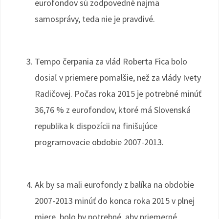
eurofondov sú zodpovedné najmä
samosprávy, teda nie je pravdivé.
Tempo čerpania za vlád Roberta Fica bolo
dosiaľ v priemere pomalšie, než za vlády Ivety
Radičovej. Počas roka 2015 je potrebné minúť
36,76 % z eurofondov, ktoré má Slovenská
republika k dispozícii na finišujúce
programovacie obdobie 2007-2013.
Ak by sa mali eurofondy z balíka na obdobie
2007-2013 minúť do konca roka 2015 v plnej
miere, bolo by potrebné, aby priemerné