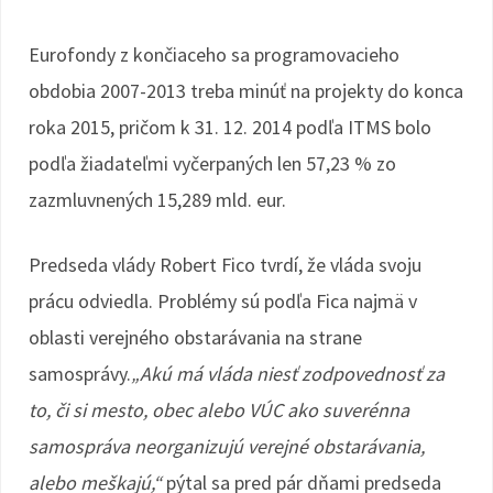
Eurofondy z končiaceho sa programovacieho
obdobia 2007-2013 treba minúť na projekty do konca
roka 2015, pričom k 31. 12. 2014 podľa ITMS bolo
podľa žiadateľmi vyčerpaných len 57,23 % zo
zazmluvnených 15,289 mld. eur.
Predseda vlády Robert Fico tvrdí, že vláda svoju
prácu odviedla. Problémy sú podľa Fica najmä v
oblasti verejného obstarávania na strane
samosprávy.
„Akú má vláda niesť zodpovednosť za
to, či si mesto, obec alebo VÚC ako suverénna
samospráva neorganizujú verejné obstarávania,
alebo meškajú,“
pýtal sa pred pár dňami predseda