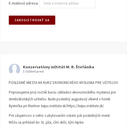
E-mailová adresa:
Konzervatívny inštitút M. R. Štefánika
1 týždeň pred
POSLEDNÉ MIESTA NA KURZ EKONOMICKÉHO MYSLENIA PRE UČITEĽOV
Pripravujeme prvý ročník kurzu základov ekonomického myslenia pre
stredoškolských učiteľov. Bude posledný augustový víkend v hoteli
Bystrička pri Martine:
kepu.institute.sk/https://kepu.institute.sk/
Pre záujemcov o neho s ubytovaním ostalo pár posledných miest.
Môžu sa prihlásiť do 31. júla, čím skôr, tým lepšie.