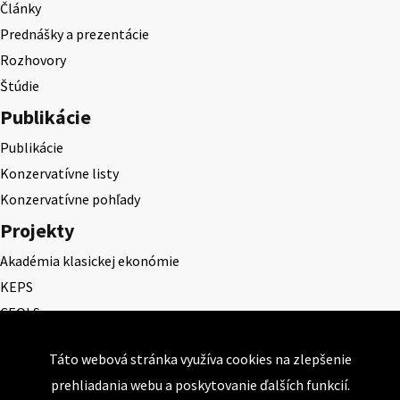
Články
Prednášky a prezentácie
Rozhovory
Štúdie
Publikácie
Publikácie
Konzervatívne listy
Konzervatívne pohľady
Projekty
Akadémia klasickej ekonómie
KEPS
CEQLS
Cena Dominika Tatarku
Táto webová stránka využíva cookies na zlepšenie
Cena Ernesta Valka
prehliadania webu a poskytovanie ďalších funkcií.
Študentská esej