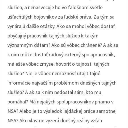
služieb, a nenasvecuje ho vo falošnom svetle
ušľachtilých bojovníkov za ľudské práva. Za tým sa
vynárajú ďalšie otázky. Ako sa mohol vôbec dostať
obyčajný pracovník tajných služieb k takým
významným dátam? Ako sú vôbec chránené? A ak sa
k nim môže dostať radový externý spolupracovník,
má ešte vôbec zmysel hovoriť o tajnosti tajných
služieb? Nie je vôbec nemožnosť utajiť tajné
informácie najväčším problémom dnešných tajných
služieb? A ak sa k nim nedostal sám, kto mu
pomáhal? Má nejakých spolupracovníkov priamo v
NSA? Alebo je to výsledok lajdáckej práce samotnej
NSA? Ako vlastne vyzerá dnešný reálny vzťah