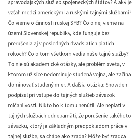
spravodajských služieb spojeneckých štátov? A aký je
vzťah medzi americkými a ruskými tajnými službami?
Čo vieme o činnosti ruskej SFB? Čo o nej vieme na
území Slovenskej republiky, kde funguje bez
prerušenia aj v posledných dvadsiatich piatich
rokoch? Čo o tom všetkom vedia naše tajné služby?
To nie sú akademické otázky, ale problém sveta, v
ktorom už síce nedominuje studená vojna, ale začína
dominovať studený mier. A ďalšia otázka: Snowden
podpísal pri vstupe do tajných služieb záväzok
mlčanlivosti. Nikto ho k tomu nenútil. Ale neplatí v
tajných službách odnepamäti, že porušenie takéhoto
záväzku, ktorý je základným predpokladom práce v
tajnej službe, sa chápe ako zrada? Môže byť zradca