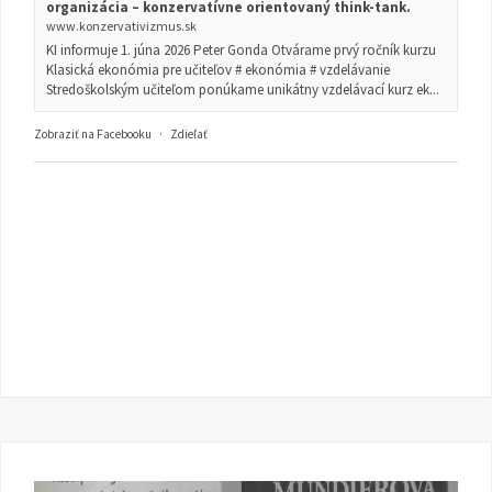
organizácia – konzervatívne orientovaný think-tank.
www.konzervativizmus.sk
KI informuje 1. júna 2026 Peter Gonda Otvárame prvý ročník kurzu
Klasická ekonómia pre učiteľov # ekonómia # vzdelávanie
Stredoškolským učiteľom ponúkame unikátny vzdelávací kurz ek...
Zobraziť na Facebooku
·
Zdieľať