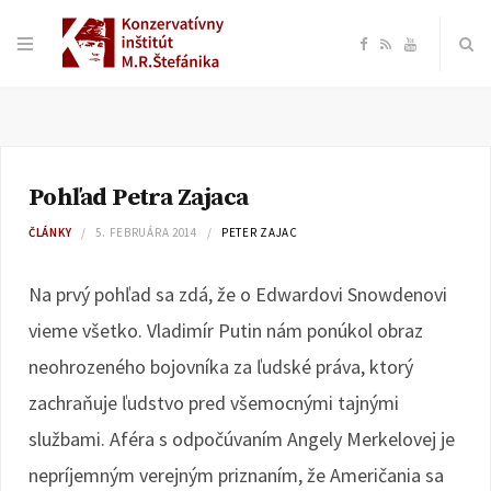
F
R
Y
a
S
o
c
S
u
Pohľad Petra Zajaca
e
T
ČLÁNKY
5. FEBRUÁRA 2014
PETER ZAJAC
b
u
Na prvý pohľad sa zdá, že o Edwardovi Snowdenovi
o
b
vieme všetko. Vladimír Putin nám ponúkol obraz
neohrozeného bojovníka za ľudské práva, ktorý
o
e
zachraňuje ľudstvo pred všemocnými tajnými
k
službami. Aféra s odpočúvaním Angely Merkelovej je
nepríjemným verejným priznaním, že Američania sa