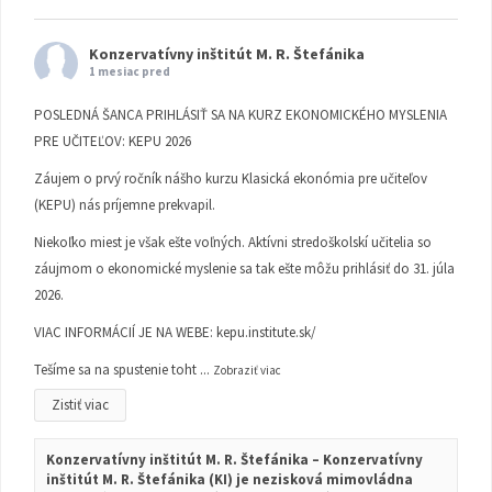
Konzervatívny inštitút M. R. Štefánika
1 mesiac pred
POSLEDNÁ ŠANCA PRIHLÁSIŤ SA NA KURZ EKONOMICKÉHO MYSLENIA
PRE UČITEĽOV: KEPU 2026
Záujem o prvý ročník nášho kurzu Klasická ekonómia pre učiteľov
(KEPU) nás príjemne prekvapil.
Niekoľko miest je však ešte voľných. Aktívni stredoškolskí učitelia so
záujmom o ekonomické myslenie sa tak ešte môžu prihlásiť do 31. júla
2026.
VIAC INFORMÁCIÍ JE NA WEBE:
kepu.institute.sk/
Tešíme sa na spustenie toht
...
Zobraziť viac
Zistiť viac
Konzervatívny inštitút M. R. Štefánika – Konzervatívny
inštitút M. R. Štefánika (KI) je nezisková mimovládna