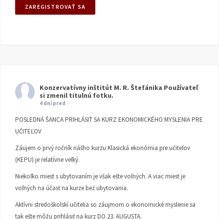
Konzervatívny inštitút M. R. Štefánika
Používateľ
si zmenil titulnú fotku.
4 dní pred
POSLEDNÁ ŠANCA PRIHLÁSIŤ SA KURZ EKONOMICKÉHO MYSLENIA PRE
UČITEĽOV
Záujem o prvý ročník nášho kurzu Klasická ekonómia pre učiteľov
(KEPU) je relatívne veľký.
Niekoľko miest s ubytovaním je však ešte voľných. A viac miest je
voľných na účasť na kurze bez ubytovania.
Aktívni stredoškolskí učitelia so záujmom o ekonomické myslenie sa
tak ešte môžu prihlásiť na kurz DO 23. AUGUSTA.