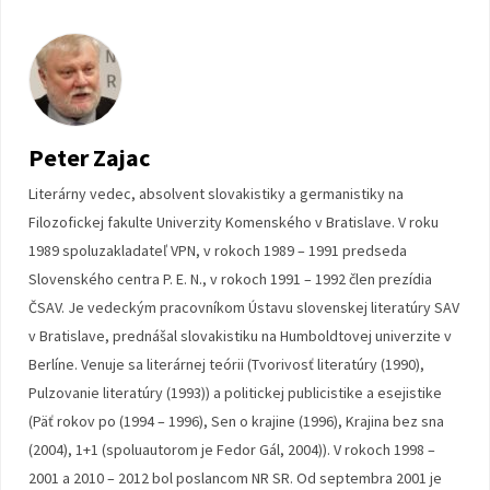
Peter Zajac
Literárny vedec, absolvent slovakistiky a germanistiky na
Filozofickej fakulte Univerzity Komenského v Bratislave. V roku
1989 spoluzakladateľ VPN, v rokoch 1989 – 1991 predseda
Slovenského centra P. E. N., v rokoch 1991 – 1992 člen prezídia
ČSAV. Je vedeckým pracovníkom Ústavu slovenskej literatúry SAV
v Bratislave, prednášal slovakistiku na Humboldtovej univerzite v
Berlíne. Venuje sa literárnej teórii (Tvorivosť literatúry (1990),
Pulzovanie literatúry (1993)) a politickej publicistike a esejistike
(Päť rokov po (1994 – 1996), Sen o krajine (1996), Krajina bez sna
(2004), 1+1 (spoluautorom je Fedor Gál, 2004)). V rokoch 1998 –
2001 a 2010 – 2012 bol poslancom NR SR. Od septembra 2001 je