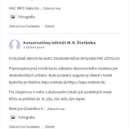
VIAC INFO:
kepu.ins
...
Zobraziť viac
Fotografia
Zobraziť na Facebooku
·
Zdieľať
Konzervatívny inštitút M. R. Štefánika
1 týždeň pred
POSLEDNÉ MIESTA NA KURZ EKONOMICKÉHO MYSLENIA PRE UČITEĽOV
Pripravujeme prvý ročník kurzu základov ekonomického myslenia pre
stredoškolských učiteľov. Bude posledný augustový víkend v hoteli
Bystrička pri Martine:
kepu.institute.sk/https://kepu.institute.sk/
Pre záujemcov o neho s ubytovaním ostalo pár posledných miest.
Môžu sa prihlásiť do 31. júla, čím skôr, tým lepšie.
Miest pre účastníkov k
...
Zobraziť viac
Fotografia
Zobraziť na Facebooku
·
Zdieľať