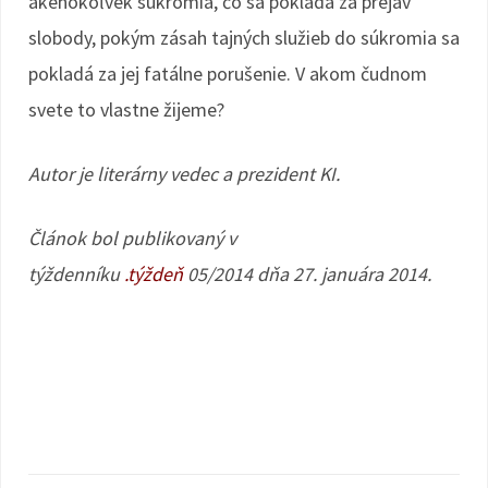
akéhokoľvek súkromia, čo sa pokladá za prejav
slobody, pokým zásah tajných služieb do súkromia sa
pokladá za jej fatálne porušenie. V akom čudnom
svete to vlastne žijeme?
Autor je literárny vedec a prezident KI.
Článok bol publikovaný v
týždenníku
.týždeň
05/2014 dňa 27. januára 2014.