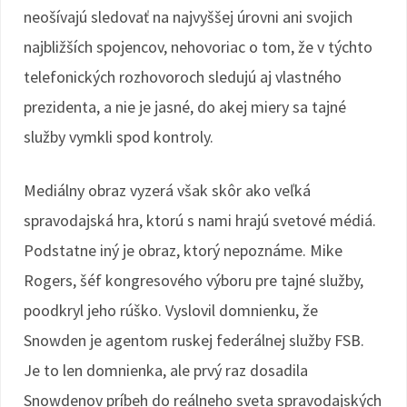
neošívajú sledovať na najvyššej úrovni ani svojich
najbližších spojencov, nehovoriac o tom, že v týchto
telefonických rozhovoroch sledujú aj vlastného
prezidenta, a nie je jasné, do akej miery sa tajné
služby vymkli spod kontroly.
Mediálny obraz vyzerá však skôr ako veľká
spravodajská hra, ktorú s nami hrajú svetové médiá.
Podstatne iný je obraz, ktorý nepoznáme. Mike
Rogers, šéf kongresového výboru pre tajné služby,
poodkryl jeho rúško. Vyslovil domnienku, že
Snowden je agentom ruskej federálnej služby FSB.
Je to len domnienka, ale prvý raz dosadila
Snowdenov príbeh do reálneho sveta spravodajských