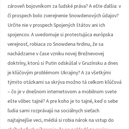
zároveň bojovníkom za ľudské práva? A ešte ďalšia: v
čí prospech bolo zverejnenie Snowdenových údajov?
Určite nie v prospech Spojených štátov ani ich
spojencov. A uvedomuje si protestujúca európska
verejnosť, robiaca zo Snowdena hrdinu, že sa
nachádzame v čase vzniku novej Brežnevovej
doktríny, ktorú si Putin odskúšal v Gruzínsku a dnes
je kľúčovým problémom Ukrajiny? A za všetkými
týmito otázkami sa skrýva možno tá celkom kľúčová
– čo je v dnešnom internetovom a mobilnom svete
ešte vôbec tajné? A pre koho je to tajné, keď o sebe
ľudia sami rozprávajú na sociálnych sieťach
najtajnejšie veci, médiá si robia nárok na vstup do