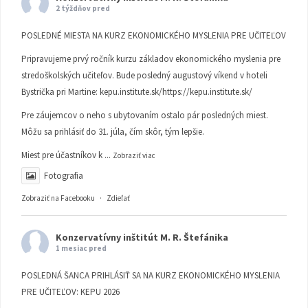
2 týždňov pred
POSLEDNÉ MIESTA NA KURZ EKONOMICKÉHO MYSLENIA PRE UČITEĽOV
Pripravujeme prvý ročník kurzu základov ekonomického myslenia pre
stredoškolských učiteľov. Bude posledný augustový víkend v hoteli
Bystrička pri Martine:
kepu.institute.sk/https://kepu.institute.sk/
Pre záujemcov o neho s ubytovaním ostalo pár posledných miest.
Môžu sa prihlásiť do 31. júla, čím skôr, tým lepšie.
Miest pre účastníkov k
...
Zobraziť viac
Fotografia
Zobraziť na Facebooku
·
Zdieľať
Konzervatívny inštitút M. R. Štefánika
1 mesiac pred
POSLEDNÁ ŠANCA PRIHLÁSIŤ SA NA KURZ EKONOMICKÉHO MYSLENIA
PRE UČITEĽOV: KEPU 2026