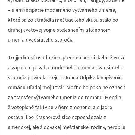
– a emancipácie moderného výtvarného umenia,
ktoré sa zo strašidla meštiackeho vkusu stalo po
druhej svetovej vojne stelesnením a kánonom
umenia dvadsiateho storočia.
Trojjedinosť osudu žien, premien amerického života
a zápasu o povahu moderného umenia dvadsiateho
storočia priviedla zrejme Johna Udpika k napísaniu
románu Hľadaj moju tvár. Možno ho pokojne označiť
za transfer výtvarného umenia do románu. Mená a
životopisné fakty sú v ňom zmenené, ale jadro
ostáva. Lee Krasnerová síce nepochádzala z
americkej, ale židovskej meštianskej rodiny, nerobila