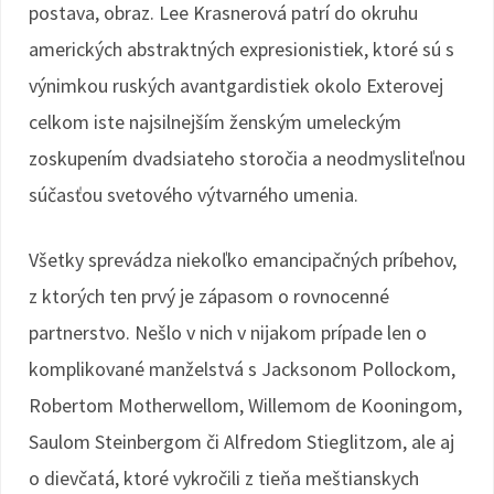
postava, obraz. Lee Krasnerová patrí do okruhu
amerických abstraktných expresionistiek, ktoré sú s
výnimkou ruských avantgardistiek okolo Exterovej
celkom iste najsilnejším ženským umeleckým
zoskupením dvadsiateho storočia a neodmysliteľnou
súčasťou svetového výtvarného umenia.
Všetky sprevádza niekoľko emancipačných príbehov,
z ktorých ten prvý je zápasom o rovnocenné
partnerstvo. Nešlo v nich v nijakom prípade len o
komplikované manželstvá s Jacksonom Pollockom,
Robertom Motherwellom, Willemom de Kooningom,
Saulom Steinbergom či Alfredom Stieglitzom, ale aj
o dievčatá, ktoré vykročili z tieňa meštianskych