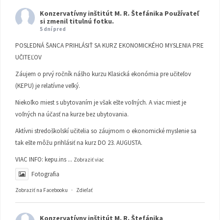
Konzervatívny inštitút M. R. Štefánika
Používateľ
si zmenil titulnú fotku.
5 dní pred
POSLEDNÁ ŠANCA PRIHLÁSIŤ SA KURZ EKONOMICKÉHO MYSLENIA PRE
UČITEĽOV
Záujem o prvý ročník nášho kurzu Klasická ekonómia pre učiteľov
(KEPU) je relatívne veľký.
Niekoľko miest s ubytovaním je však ešte voľných. A viac miest je
voľných na účasť na kurze bez ubytovania.
Aktívni stredoškolskí učitelia so záujmom o ekonomické myslenie sa
tak ešte môžu prihlásiť na kurz DO 23. AUGUSTA.
VIAC INFO:
kepu.ins
...
Zobraziť viac
Fotografia
Zobraziť na Facebooku
·
Zdieľať
Konzervatívny inštitút M. R. Štefánika