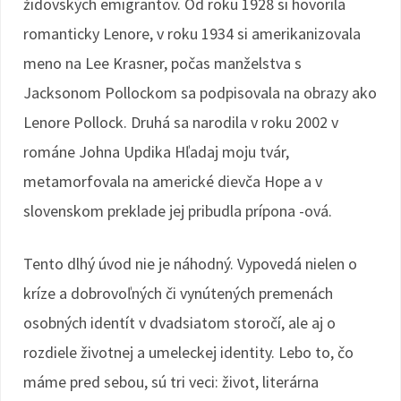
židovských emigrantov. Od roku 1928 si hovorila
romanticky Lenore, v roku 1934 si amerikanizovala
meno na Lee Krasner, počas manželstva s
Jacksonom Pollockom sa podpisovala na obrazy ako
Lenore Pollock. Druhá sa narodila v roku 2002 v
románe Johna Updika Hľadaj moju tvár,
metamorfovala na americké dievča Hope a v
slovenskom preklade jej pribudla prípona -ová.
Tento dlhý úvod nie je náhodný. Vypovedá nielen o
kríze a dobrovoľných či vynútených premenách
osobných identít v dvadsiatom storočí, ale aj o
rozdiele životnej a umeleckej identity. Lebo to, čo
máme pred sebou, sú tri veci: život, literárna