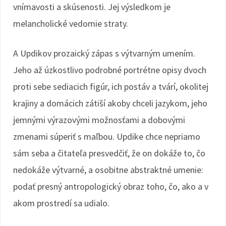
vnímavosti a skúsenosti. Jej výsledkom je
melancholické vedomie straty.
A Updikov prozaický zápas s výtvarným umením.
Jeho až úzkostlivo podrobné portrétne opisy dvoch
proti sebe sediacich figúr, ich postáv a tvárí, okolitej
krajiny a domácich zátiší akoby chceli jazykom, jeho
jemnými výrazovými možnosťami a dobovými
zmenami súperiť s maľbou. Updike chce nepriamo
sám seba a čitateľa presvedčiť, že on dokáže to, čo
nedokáže výtvarné, a osobitne abstraktné umenie:
podať presný antropologický obraz toho, čo, ako a v
akom prostredí sa udialo.