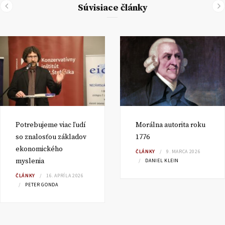
Súvisiace články
Potrebujeme viac ľudí
Morálna autorita roku
so znalosťou základov
1776
ekonomického
ČLÁNKY
9. MARCA 2026
myslenia
DANIEL KLEIN
ČLÁNKY
16. APRÍLA 2026
PETER GONDA