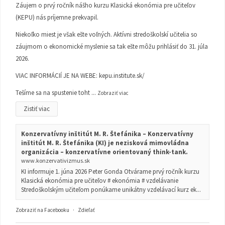
Záujem o prvý ročník nášho kurzu Klasická ekonómia pre učiteľov
(KEPU) nás príjemne prekvapil.
Niekoľko miest je však ešte voľných. Aktívni stredoškolskí učitelia so
záujmom o ekonomické myslenie sa tak ešte môžu prihlásiť do 31. júla
2026.
VIAC INFORMÁCIÍ JE NA WEBE:
kepu.institute.sk/
Tešíme sa na spustenie toht
...
Zobraziť viac
Zistiť viac
Konzervatívny inštitút M. R. Štefánika – Konzervatívny
inštitút M. R. Štefánika (KI) je nezisková mimovládna
organizácia – konzervatívne orientovaný think-tank.
www.konzervativizmus.sk
KI informuje 1. júna 2026 Peter Gonda Otvárame prvý ročník kurzu
Klasická ekonómia pre učiteľov # ekonómia # vzdelávanie
Stredoškolským učiteľom ponúkame unikátny vzdelávací kurz ek...
Zobraziť na Facebooku
·
Zdieľať