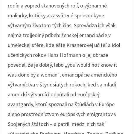
rodín a vopred stanovených rolí, o významné
maliarky, kritičky a zasvätené sprievodkyne
výtvarným životom tých čias. Sprevádza ich však
najmä trojjediný príbeh: ženskej emancipácie v
umeleckej sfére, kde ešte Krasnerovej učiteľ a idol
učeníckych rokov Hans Hofmann o jej obraze
povedal, že je dobrý, lebo „you would not know it
was done by a woman“, emancipácie amerického
výtvarníctva v štyridsiatych rokoch, keď sa mladí
americkí výtvarníci odpútali od európskej
avantgardy, ktorú spoznali na štúdiách v Európe
alebo prostredníctvom európskych emigrantov v
Spojených štátoch – a patrili medzi nich takí
výtvarníci ako Duchamp, Mondrian, Tanguy, Zadkine