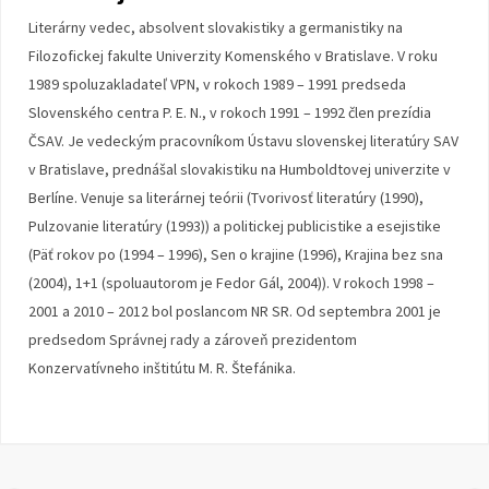
Literárny vedec, absolvent slovakistiky a germanistiky na
Filozofickej fakulte Univerzity Komenského v Bratislave. V roku
1989 spoluzakladateľ VPN, v rokoch 1989 – 1991 predseda
Slovenského centra P. E. N., v rokoch 1991 – 1992 člen prezídia
ČSAV. Je vedeckým pracovníkom Ústavu slovenskej literatúry SAV
v Bratislave, prednášal slovakistiku na Humboldtovej univerzite v
Berlíne. Venuje sa literárnej teórii (Tvorivosť literatúry (1990),
Pulzovanie literatúry (1993)) a politickej publicistike a esejistike
(Päť rokov po (1994 – 1996), Sen o krajine (1996), Krajina bez sna
(2004), 1+1 (spoluautorom je Fedor Gál, 2004)). V rokoch 1998 –
2001 a 2010 – 2012 bol poslancom NR SR. Od septembra 2001 je
predsedom Správnej rady a zároveň prezidentom
Konzervatívneho inštitútu M. R. Štefánika.