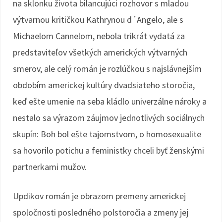
na sklonku života bilancujúci rozhovor s mladou
výtvarnou kritičkou Kathrynou d´Angelo, ale s
Michaelom Cannelom, nebola trikrát vydatá za
predstaviteľov všetkých amerických výtvarných
smerov, ale celý román je rozlúčkou s najslávnejším
obdobím americkej kultúry dvadsiateho storočia,
keď ešte umenie na seba kládlo univerzálne nároky a
nestalo sa výrazom záujmov jednotlivých sociálnych
skupín: Boh bol ešte tajomstvom, o homosexualite
sa hovorilo potichu a feministky chceli byť ženskými
partnerkami mužov.
Updikov román je obrazom premeny americkej
spoločnosti posledného polstoročia a zmeny jej