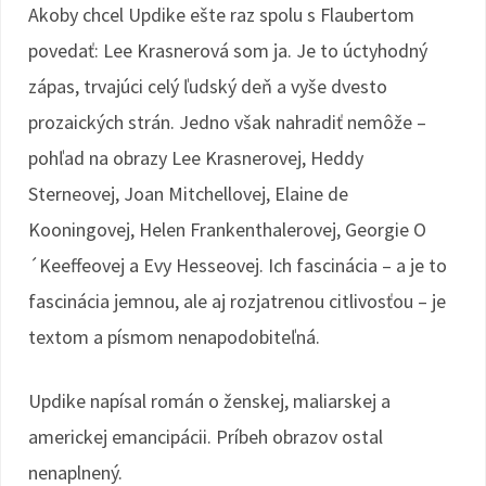
Akoby chcel Updike ešte raz spolu s Flaubertom
povedať: Lee Krasnerová som ja. Je to úctyhodný
zápas, trvajúci celý ľudský deň a vyše dvesto
prozaických strán. Jedno však nahradiť nemôže –
pohľad na obrazy Lee Krasnerovej, Heddy
Sterneovej, Joan Mitchellovej, Elaine de
Kooningovej, Helen Frankenthalerovej, Georgie O
´Keeffeovej a Evy Hesseovej. Ich fascinácia – a je to
fascinácia jemnou, ale aj rozjatrenou citlivosťou – je
textom a písmom nenapodobiteľná.
Updike napísal román o ženskej, maliarskej a
americkej emancipácii. Príbeh obrazov ostal
nenaplnený.