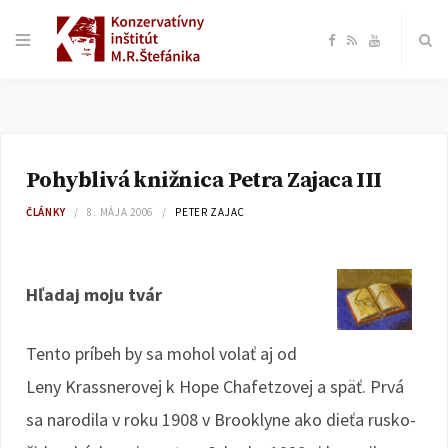
F
R
Y
a
S
o
c
S
u
Pohyblivá knižnica Petra Zajaca III
e
T
ČLÁNKY
8. MÁJA 2006
PETER ZAJAC
b
u
o
b
Hľadaj moju tvár
o
e
Tento príbeh by sa mohol volať aj od
Leny Krassnerovej k Hope Chafetzovej a späť. Prvá
k
sa narodila v roku 1908 v Brooklyne ako dieťa rusko-