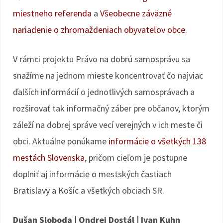
miestneho referenda
a
Všeobecne záväzné
nariadenie o zhromaždeniach obyvateľov obce
.
V rámci projektu Právo na dobrú samosprávu sa
snažíme na jednom mieste koncentrovať čo najviac
ďalších informácií o jednotlivých samosprávach a
rozširovať tak informačný záber pre občanov, ktorým
záleží na dobrej správe vecí verejných v ich meste či
obci. Aktuálne ponúkame
informácie o všetkých 138
mestách Slovenska
, pričom cieľom je postupne
doplniť aj informácie o mestských častiach
Bratislavy a Košíc a všetkých obciach SR.
Dušan Sloboda
|
Ondrej Dostál | Ivan Kuhn