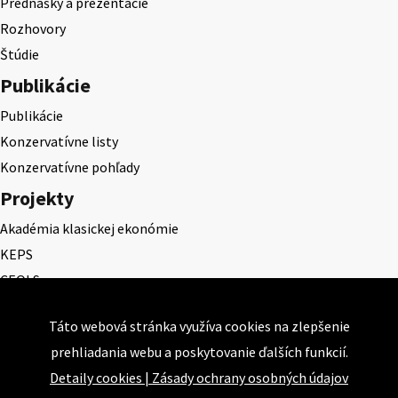
Prednášky a prezentácie
Rozhovory
Štúdie
Publikácie
Publikácie
Konzervatívne listy
Konzervatívne pohľady
Projekty
Akadémia klasickej ekonómie
KEPS
CEQLS
Cena Dominika Tatarku
Táto webová stránka využíva cookies na zlepšenie
Cena Ernesta Valka
prehliadania webu a poskytovanie ďalších funkcií.
Študentská esej
Detaily cookies
|
Zásady ochrany osobných údajov
Deň daňového odbremenenia