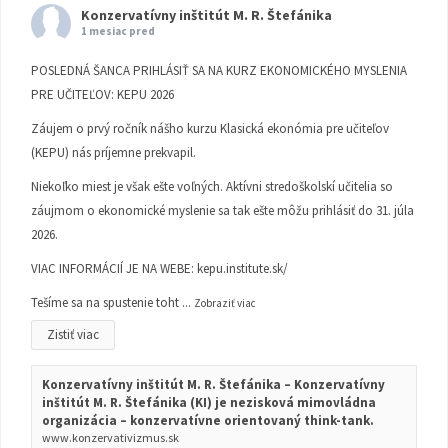
Konzervatívny inštitút M. R. Štefánika
1 mesiac pred
POSLEDNÁ ŠANCA PRIHLÁSIŤ SA NA KURZ EKONOMICKÉHO MYSLENIA
PRE UČITEĽOV: KEPU 2026
Záujem o prvý ročník nášho kurzu Klasická ekonómia pre učiteľov
(KEPU) nás príjemne prekvapil.
Niekoľko miest je však ešte voľných. Aktívni stredoškolskí učitelia so
záujmom o ekonomické myslenie sa tak ešte môžu prihlásiť do 31. júla
2026.
VIAC INFORMÁCIÍ JE NA WEBE:
kepu.institute.sk/
Tešíme sa na spustenie toht
...
Zobraziť viac
Zistiť viac
Konzervatívny inštitút M. R. Štefánika – Konzervatívny
inštitút M. R. Štefánika (KI) je nezisková mimovládna
organizácia – konzervatívne orientovaný think-tank.
www.konzervativizmus.sk