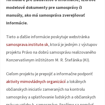
modelové dokumenty pre samosprávy či
manuály, ako má samospráva zverejňovať
informácie.
Tieto a ďalšie informácie poskytuje webstránka
samosprava.institute.sk
, ktorá je jedným z výstupov
projektu Právo na dobrú samosprávu realizovaného
Konzervatívnym inštitútom M. R. Štefánika (KI).
Cieľom projektu je prepojiť a informačne podporiť
aktivity mimovládnych organizácií
a lokálnych
občianskych iniciatív zameraných na kontrolu
samosprávy a uplatňovanie ľudských a občianskych
práv vo vzťahu k samospráve. Snažíme sa pomôcť