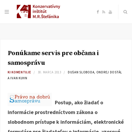
F
R
Y
a
S
o
c
S
u
Ponúkame servis pre občana i
e
T
samosprávu
b
u
KI KOMENTUJE
30. MARCA 2013
DUŠAN SLOBODA, ONDREJ DOSTÁL
A IVAN KUHN
o
b
o
e
Postup, ako žiadať o
informácie prostredníctvom zákona o
k
slobodnom prístupe k informáciám, elektronické
formuláre pre žiadateľov o informácie, vzorové