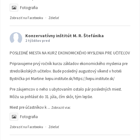
Fotografia
Zobraziť na Facebooku
·
Zdieľať
Konzervatívny inštitút M. R. Štefánika
2 týždňov pred
POSLEDNÉ MIESTA NA KURZ EKONOMICKÉHO MYSLENIA PRE UČITEĽOV
Pripravujeme prvý ročník kurzu základov ekonomického myslenia pre
stredoškolských učiteľov. Bude posledný augustový víkend v hoteli
Bystrička pri Martine:
kepu.institute.sk/https://kepu.institute.sk/
Pre záujemcov o neho s ubytovaním ostalo pár posledných miest.
Môžu sa prihlásiť do 31. júla, čím skôr, tým lepšie.
Miest pre účastníkov k
...
Zobraziť viac
Fotografia
Zobraziť na Facebooku
·
Zdieľať