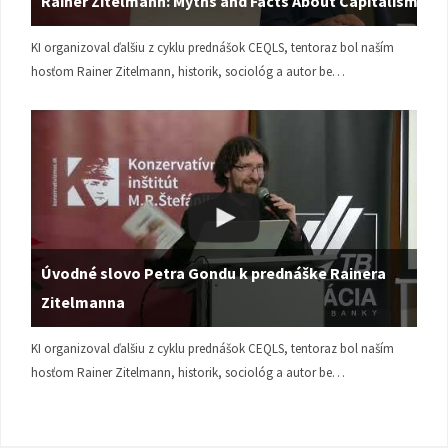
Rainer Zitelmann: Myths and Facts About Capitalism
KI organizoval ďalšiu z cyklu prednášok CEQLS, tentoraz bol naším
hosťom Rainer Zitelmann, historik, sociológ a autor be…
Úvodné slovo Petra Gondu k prednáške Rainera
Zitelmanna
KI organizoval ďalšiu z cyklu prednášok CEQLS, tentoraz bol naším
hosťom Rainer Zitelmann, historik, sociológ a autor be…