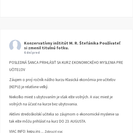
Konzervatívny inštitút M. R. Štefánika
Používateľ
si zmenil titulnú fotku.
6 dní pred
POSLEDNÁ ŠANCA PRIHLÁSIŤ SA KURZ EKONOMICKÉHO MYSLENIA PRE
UČITEĽOV
Záujem o prvý ročník nášho kurzu Klasická ekonómia pre učiteľov
(KEPU) je relatívne veľký.
Niekoľko miest s ubytovaním je však ešte voľných. A viac miest je
voľných na účasť na kurze bez ubytovania.
Aktívni stredoškolskí učitelia so záujmom o ekonomické myslenie sa
tak ešte môžu prihlásiť na kurz DO 23. AUGUSTA.
VIAC INFO:
kepu.ins
...
Zobraziť viac