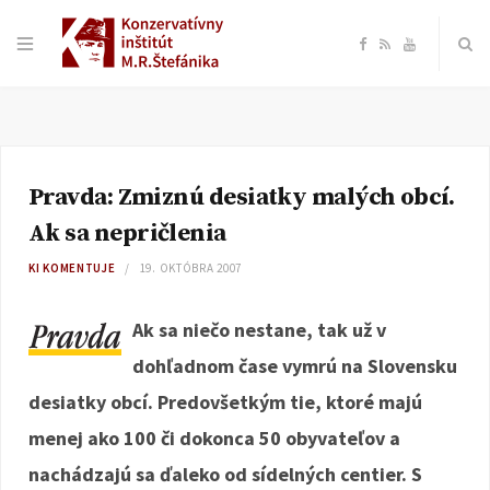
F
R
Y
a
S
o
c
S
u
Pravda: Zmiznú desiatky malých obcí.
e
T
Ak sa nepričlenia
b
u
KI KOMENTUJE
19. OKTÓBRA 2007
o
b
Ak sa niečo nestane, tak už v
dohľadnom čase vymrú na Slovensku
o
e
desiatky obcí. Predovšetkým tie, ktoré majú
k
menej ako 100 či dokonca 50 obyvateľov a
nachádzajú sa ďaleko od sídelných centier. S