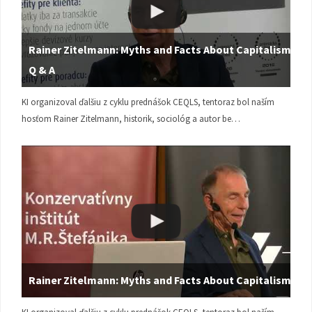
Rainer Zitelmann: Myths and Facts About Capitalism |
Q & A
KI organizoval ďalšiu z cyklu prednášok CEQLS, tentoraz bol naším
hosťom Rainer Zitelmann, historik, sociológ a autor be…
Rainer Zitelmann: Myths and Facts About Capitalism