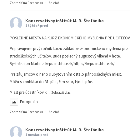
Zobraziť na Facebooku
·
Zdieľať
Konzervatívny inštitút M. R. Štefánika
1 týždeň pred
POSLEDNÉ MIESTA NA KURZ EKONOMICKÉHO MYSLENIA PRE UČITEĽOV
Pripravujeme prvý ročník kurzu základov ekonomického myslenia pre
stredoškolských učiteľov. Bude posledný augustový víkend v hoteli
Bystrička pri Martine:
kepu.institute.sk/https://kepu.institute.sk/
Pre záujemcov o neho s ubytovaním ostalo pár posledných miest.
Môžu sa prihlásiť do 31. júla, čím skôr, tým lepšie.
Miest pre účastníkov k
...
Zobraziť viac
Fotografia
Zobraziť na Facebooku
·
Zdieľať
Konzervatívny inštitút M. R. Štefánika
1 mesiac pred