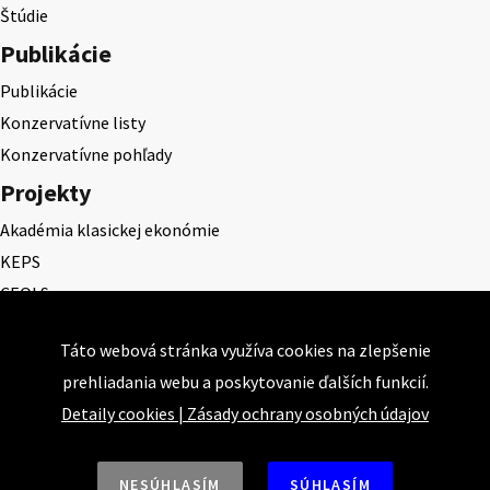
Štúdie
Publikácie
Publikácie
Konzervatívne listy
Konzervatívne pohľady
Projekty
Akadémia klasickej ekonómie
KEPS
CEQLS
Cena Dominika Tatarku
Táto webová stránka využíva cookies na zlepšenie
Cena Ernesta Valka
prehliadania webu a poskytovanie ďalších funkcií.
Študentská esej
Detaily cookies
|
Zásady ochrany osobných údajov
Deň daňového odbremenenia
NESÚHLASÍM
SÚHLASÍM