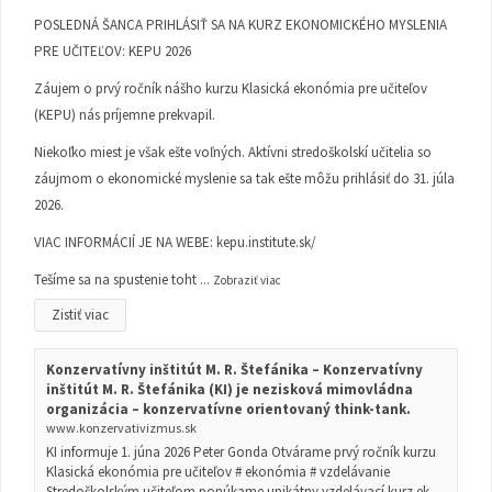
POSLEDNÁ ŠANCA PRIHLÁSIŤ SA NA KURZ EKONOMICKÉHO MYSLENIA
PRE UČITEĽOV: KEPU 2026
Záujem o prvý ročník nášho kurzu Klasická ekonómia pre učiteľov
(KEPU) nás príjemne prekvapil.
Niekoľko miest je však ešte voľných. Aktívni stredoškolskí učitelia so
záujmom o ekonomické myslenie sa tak ešte môžu prihlásiť do 31. júla
2026.
VIAC INFORMÁCIÍ JE NA WEBE:
kepu.institute.sk/
Tešíme sa na spustenie toht
...
Zobraziť viac
Zistiť viac
Konzervatívny inštitút M. R. Štefánika – Konzervatívny
inštitút M. R. Štefánika (KI) je nezisková mimovládna
organizácia – konzervatívne orientovaný think-tank.
www.konzervativizmus.sk
KI informuje 1. júna 2026 Peter Gonda Otvárame prvý ročník kurzu
Klasická ekonómia pre učiteľov # ekonómia # vzdelávanie
Stredoškolským učiteľom ponúkame unikátny vzdelávací kurz ek...