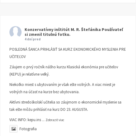
Konzervatívny inštitút M. R. Štefánika
Používateľ
si zmenil titulnú fotku.
4 dní pred
POSLEDNÁ ŠANCA PRIHLÁSIŤ SA KURZ EKONOMICKÉHO MYSLENIA PRE
UČITEĽOV
Záujem o prvý ročník nášho kurzu Klasická ekonómia pre učiteľov
(KEPU) je relatívne veľký.
Niekoľko miest s ubytovaním je však ešte voľných. A viac miest je
voľných na účasť na kurze bez ubytovania.
Aktívni stredoškolskí učitelia so záujmom o ekonomické myslenie sa
tak ešte môžu prihlásiť na kurz DO 23. AUGUSTA.
VIAC INFO:
kepu.ins
...
Zobraziť viac
Fotografia