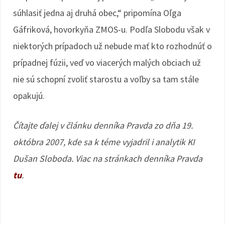
súhlasiť jedna aj druhá obec,“ pripomína Oľga
Gáfriková, hovorkyňa ZMOS-u. Podľa Slobodu však v
niektorých prípadoch už nebude mať kto rozhodnúť o
prípadnej fúzii, veď vo viacerých malých obciach už
nie sú schopní zvoliť starostu a voľby sa tam stále
opakujú.
Čítajte ďalej v článku denníka Pravda zo dňa 19.
októbra 2007, kde sa k téme vyjadril i analytik KI
Dušan Sloboda. Viac na stránkach denníka Pravda
tu
.