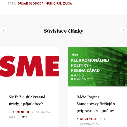
TAGY:
DUŠAN SLOBODA
MUNICIPALIZÁCIA
Súvisiace články
SME: Zrušiť okresné
Rádio Regina:
úrady, spájať obce?
Samosprávy finišujú s
prípravou rozpočtov
KI KOMENTUJE
13. MARCA
2026
SME
KI KOMENTUJE
13.
NOVEMBRA 2025