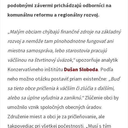
podobnými závermi prichádzajú odborníci na
komunálnu reformu a regionálny rozvoj.
„Malým obciam chýbajú finančné zdroje na základný
rozvoj a nemôže tam plnohodnotne fungovať ani
miestna samospráva, lebo starostovia pracujú
väčšinou na štvrtinový úväzok,“
upozorňuje analytik
Konzervatívneho inštitútu
Dušan Sloboda
. Podľa
neho možno otázku postaviť priam existenčne:
„Buď
sa tieto obce pričlenia k väčším či zlúčia s ďalšími,
alebo sa úplne vyľudnia a zaniknú.“
Zlúčenie obci by
umožnilo vznik spoločných obecných úradov.
Združenie miest a obci je za pričleňovanie, ale
takpovediac pri všetkej počestnosti. „Musí s tým