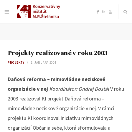
F
R
Y
a
S
o
c
S
u
Projekty realizované v roku 2003
e
T
PROJEKTY
1. JANUÁRA 2004
b
u
Daňová reforma – mimovládne neziskové
o
b
organizácie v nej
Koordinátor: Ondrej Dostál
V roku
2003 realizoval KI projekt Daňová reforma –
o
e
mimovládne neziskové organizácie v nej. V rámci
k
projektu KI koordinoval iniciatívu mimovládnych
organizácií Občania sebe, ktorá sformulovala a