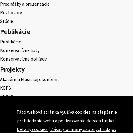
Prednášky a prezentácie
Rozhovory
Štúdie
Publikácie
Publikácie
Konzervatívne listy
Konzervatívne pohľady
Projekty
Akadémia klasickej ekonómie
KEPS
CEQLS
Cena Dominika Tatarku
Táto webová stránka využíva cookies na zlepšenie
Cena Ernesta Valka
prehliadania webu a poskytovanie ďalších funkcií.
Študentská esej
Detaily cookies
|
Zásady ochrany osobných údajov
Deň daňového odbremenenia