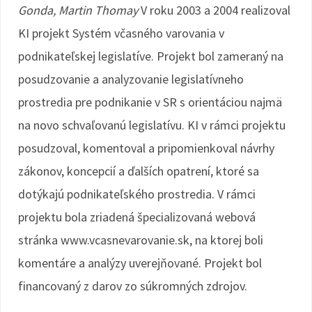
Gonda, Martin Thomay
V roku 2003 a 2004 realizoval
KI projekt Systém včasného varovania v
podnikateľskej legislatíve. Projekt bol zameraný na
posudzovanie a analyzovanie legislatívneho
prostredia pre podnikanie v SR s orientáciou najmä
na novo schvaľovanú legislatívu. KI v rámci projektu
posudzoval, komentoval a pripomienkoval návrhy
zákonov, koncepcií a ďalších opatrení, ktoré sa
dotýkajú podnikateľského prostredia. V rámci
projektu bola zriadená špecializovaná webová
stránka www.vcasnevarovanie.sk, na ktorej boli
komentáre a analýzy uverejňované. Projekt bol
financovaný z darov zo súkromných zdrojov.