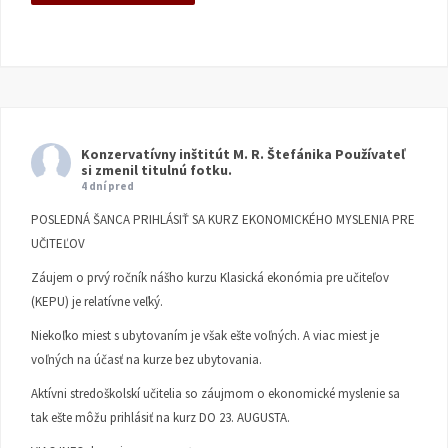
Konzervatívny inštitút M. R. Štefánika
Používateľ
si zmenil titulnú fotku.
4 dní pred
POSLEDNÁ ŠANCA PRIHLÁSIŤ SA KURZ EKONOMICKÉHO MYSLENIA PRE
UČITEĽOV
Záujem o prvý ročník nášho kurzu Klasická ekonómia pre učiteľov
(KEPU) je relatívne veľký.
Niekoľko miest s ubytovaním je však ešte voľných. A viac miest je
voľných na účasť na kurze bez ubytovania.
Aktívni stredoškolskí učitelia so záujmom o ekonomické myslenie sa
tak ešte môžu prihlásiť na kurz DO 23. AUGUSTA.