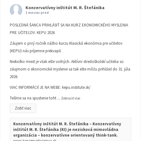
Konzervatívny inštitút M. R. Štefánika
1 mesiac pred
POSLEDNÁ ŠANCA PRIHLÁSIŤ SA NA KURZ EKONOMICKÉHO MYSLENIA
PRE UČITEĽOV: KEPU 2026
Záujem o prvý ročník nášho kurzu Klasická ekonómia pre učiteľov
(KEPU) nás príjemne prekvapil.
Niekoľko miest je však ešte voľných. Aktívni stredoškolskí učitelia so
záujmom o ekonomické myslenie sa tak ešte môžu prihlásiť do 31. júla
2026.
VIAC INFORMÁCIÍ JE NA WEBE:
kepu.institute.sk/
Tešíme sa na spustenie toht
...
Zobraziť viac
Zistiť viac
Konzervatívny inštitút M. R. Štefánika – Konzervatívny
inštitút M. R. Štefánika (KI) je nezisková mimovládna
organizácia – konzervatívne orientovaný think-tank.
www.konzervativizmus.sk