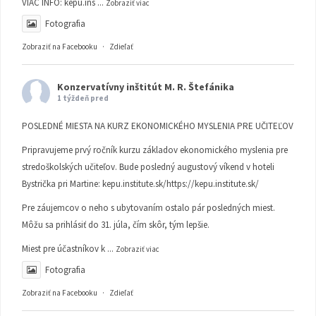
VIAC INFO:
kepu.ins
...
Zobraziť viac
Fotografia
Zobraziť na Facebooku
·
Zdieľať
Konzervatívny inštitút M. R. Štefánika
1 týždeň pred
POSLEDNÉ MIESTA NA KURZ EKONOMICKÉHO MYSLENIA PRE UČITEĽOV
Pripravujeme prvý ročník kurzu základov ekonomického myslenia pre
stredoškolských učiteľov. Bude posledný augustový víkend v hoteli
Bystrička pri Martine:
kepu.institute.sk/https://kepu.institute.sk/
Pre záujemcov o neho s ubytovaním ostalo pár posledných miest.
Môžu sa prihlásiť do 31. júla, čím skôr, tým lepšie.
Miest pre účastníkov k
...
Zobraziť viac
Fotografia
Zobraziť na Facebooku
·
Zdieľať