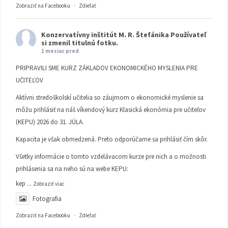
Zobraziť na Facebooku
·
Zdieľať
Konzervatívny inštitút M. R. Štefánika
Používateľ
si zmenil titulnú fotku.
1 mesiac pred
PRIPRAVILI SME KURZ ZÁKLADOV EKONOMICKÉHO MYSLENIA PRE
UČITEĽOV
Aktívni stredoškolskí učitelia so záujmom o ekonomické myslenie sa
môžu prihlásiť na náš víkendový kurz Klasická ekonómia pre učiteľov
(KEPU) 2026 do 31. JÚLA.
Kapacita je však obmedzená. Preto odporúčame sa prihlásiť čím skôr.
Všetky informácie o tomto vzdelávacom kurze pre nich a o možnosti
prihlásenia sa na neho sú na webe KEPU:
kep
...
Zobraziť viac
Fotografia
Zobraziť na Facebooku
·
Zdieľať