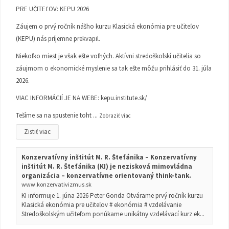
PRE UČITEĽOV: KEPU 2026
Záujem o prvý ročník nášho kurzu Klasická ekonómia pre učiteľov
(KEPU) nás príjemne prekvapil.
Niekoľko miest je však ešte voľných. Aktívni stredoškolskí učitelia so
záujmom o ekonomické myslenie sa tak ešte môžu prihlásiť do 31. júla
2026.
VIAC INFORMÁCIÍ JE NA WEBE:
kepu.institute.sk/
Tešíme sa na spustenie toht
...
Zobraziť viac
Zistiť viac
Konzervatívny inštitút M. R. Štefánika – Konzervatívny
inštitút M. R. Štefánika (KI) je nezisková mimovládna
organizácia – konzervatívne orientovaný think-tank.
www.konzervativizmus.sk
KI informuje 1. júna 2026 Peter Gonda Otvárame prvý ročník kurzu
Klasická ekonómia pre učiteľov # ekonómia # vzdelávanie
Stredoškolským učiteľom ponúkame unikátny vzdelávací kurz ek...