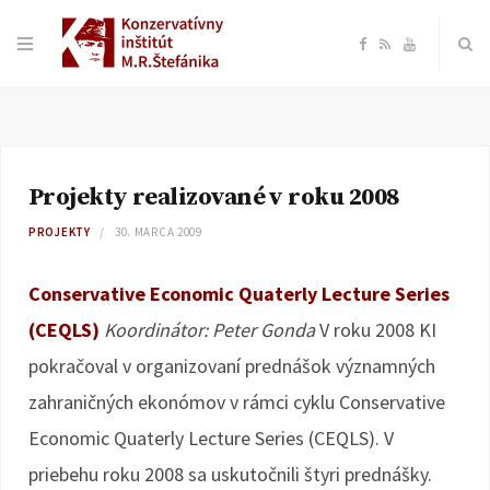
F
R
Y
a
S
o
c
S
u
Projekty realizované v roku 2008
e
T
PROJEKTY
30. MARCA 2009
b
u
Conservative Economic Quaterly Lecture Series
o
b
(CEQLS)
Koordinátor: Peter Gonda
V roku 2008 KI
pokračoval v organizovaní prednášok významných
o
e
zahraničných ekonómov v rámci cyklu Conservative
k
Economic Quaterly Lecture Series (CEQLS). V
priebehu roku 2008 sa uskutočnili štyri prednášky.