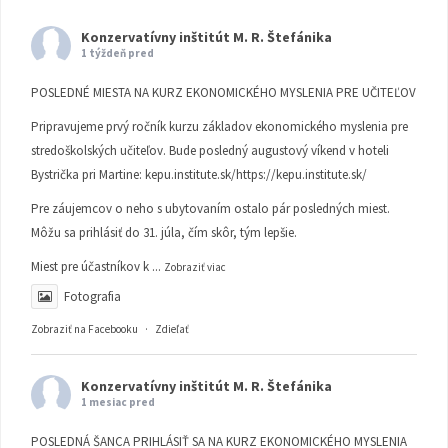
Konzervatívny inštitút M. R. Štefánika
1 týždeň pred
POSLEDNÉ MIESTA NA KURZ EKONOMICKÉHO MYSLENIA PRE UČITEĽOV
Pripravujeme prvý ročník kurzu základov ekonomického myslenia pre
stredoškolských učiteľov. Bude posledný augustový víkend v hoteli
Bystrička pri Martine:
kepu.institute.sk/https://kepu.institute.sk/
Pre záujemcov o neho s ubytovaním ostalo pár posledných miest.
Môžu sa prihlásiť do 31. júla, čím skôr, tým lepšie.
Miest pre účastníkov k
...
Zobraziť viac
Fotografia
Zobraziť na Facebooku
·
Zdieľať
Konzervatívny inštitút M. R. Štefánika
1 mesiac pred
POSLEDNÁ ŠANCA PRIHLÁSIŤ SA NA KURZ EKONOMICKÉHO MYSLENIA