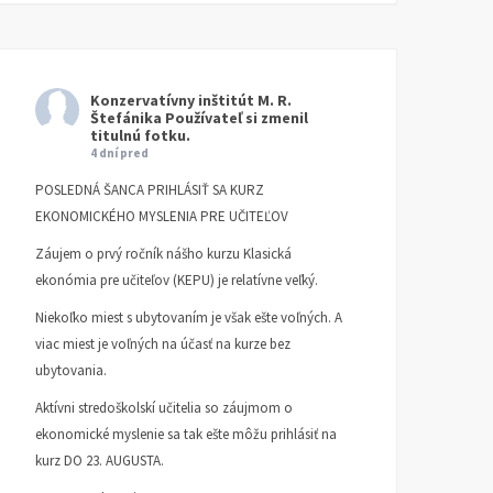
Konzervatívny inštitút M. R.
Štefánika
Používateľ si zmenil
titulnú fotku.
4 dní pred
POSLEDNÁ ŠANCA PRIHLÁSIŤ SA KURZ
EKONOMICKÉHO MYSLENIA PRE UČITEĽOV
Záujem o prvý ročník nášho kurzu Klasická
ekonómia pre učiteľov (KEPU) je relatívne veľký.
Niekoľko miest s ubytovaním je však ešte voľných. A
viac miest je voľných na účasť na kurze bez
ubytovania.
Aktívni stredoškolskí učitelia so záujmom o
ekonomické myslenie sa tak ešte môžu prihlásiť na
kurz DO 23. AUGUSTA.