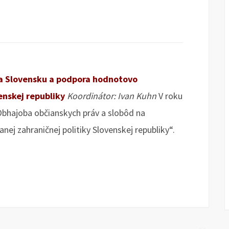
na Slovensku a podpora hodnotovo
enskej republiky
Koordinátor: Ivan Kuhn
V roku
„Obhajoba občianskych práv a slobôd na
ej zahraničnej politiky Slovenskej republiky“.