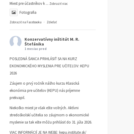
Miest pre účastníkov k
...
Zobraziť viac
Fotografia
Zobraziť na Facebooku
·
Zdieľať
Konzervatívny inštitút M. R.
Štefánika
1 mesiac pred
POSLEDNÁ ŠANCA PRIHLÁSIŤ SA NA KURZ
EKONOMICKÉHO MYSLENIA PRE UČITEĽOV: KEPU
2026
Záujem o prvý ročník nášho kurzu Klasická
ekonómia pre učiteľov (KEPU) nás príjemne
prekvapil.
Niekoľko miest je však ešte voľných. Aktívni
stredoškolskí učitelia so záujmom o ekonomické
myslenie sa tak ešte môžu prihlásiť do 31. júla 2026.
VIAC INFORMÁCIÍ JE NA WEBE:
kepu.institute.sk/