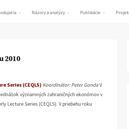
podujatia
Názory a analýzy
Publikácie
Projek
u 2010
re Series (CEQLS)
Koordinátor: Peter Gonda
V
 prednášok významných zahraničných ekonómov v
ly Lecture Series (CEQLS). V priebehu roku