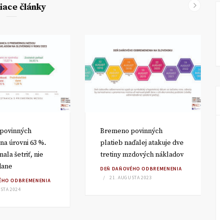
iace články
povinných
Bremeno povinných
 na úrovni 63 %.
platieb naďalej atakuje dve
ala šetriť, nie
tretiny mzdových nákladov
dane
DEŇ DAŇOVÉHO ODBREMENENIA
21. AUGUSTA 2023
ÉHO ODBREMENENIA
STA 2024