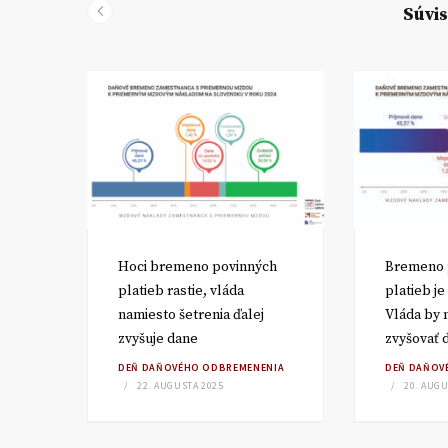
Súvis
eno
Hoci bremeno povinných
Bremeno 
až
platieb rastie, vláda
platieb je
namiesto šetrenia ďalej
Vláda by m
zvyšuje dane
zvyšovať 
DEŇ DAŇOVÉHO ODBREMENENIA
DEŇ DAŇOV
22. AUGUSTA 2025
20. AUGU
NIA