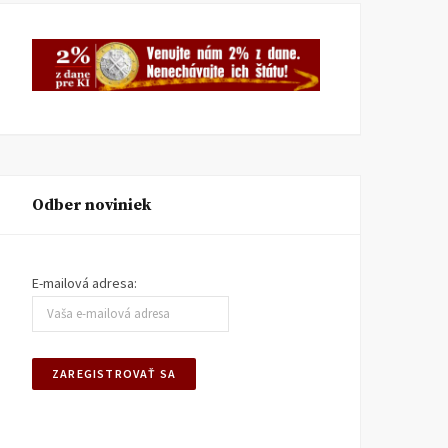
Odber noviniek
Takmer dve tretiny
Štát rozhoduje o takmer 
E-mailová adresa:
zárobkov ľudí putuje na
percentách zárobkov ľud
štátom vynútené platby. Až
Najvyšší čas znižovať
od 19. augusta by sme sa od
daňové bremeno a vplyv
nich odbremenili
štátu
DEŇ DAŇOVÉHO ODBREMENENIA
DEŇ DAŇOVÉHO ODBREMENEN
18. AUGUSTA 2022
18. AUGUSTA 2021