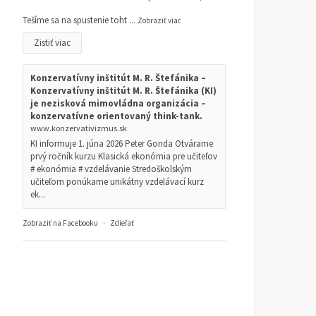
Tešíme sa na spustenie toht
...
Zobraziť viac
Zistiť viac
Konzervatívny inštitút M. R. Štefánika –
Konzervatívny inštitút M. R. Štefánika (KI)
je nezisková mimovládna organizácia –
konzervatívne orientovaný think-tank.
www.konzervativizmus.sk
KI informuje 1. júna 2026 Peter Gonda Otvárame
prvý ročník kurzu Klasická ekonómia pre učiteľov
# ekonómia # vzdelávanie Stredoškolským
učiteľom ponúkame unikátny vzdelávací kurz
ek...
Zobraziť na Facebooku
·
Zdieľať