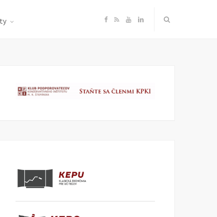
F
R
Y
L
ty
a
S
o
i
c
S
u
n
e
T
k
b
u
e
o
b
d
o
e
I
k
n