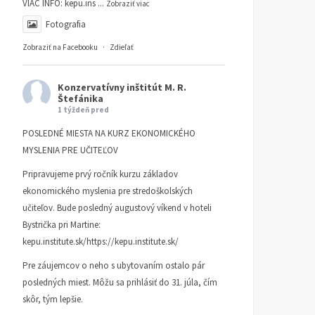
VIAC INFO:
kepu.ins
...
Zobraziť viac
Fotografia
Zobraziť na Facebooku
·
Zdieľať
Konzervatívny inštitút M. R.
Štefánika
1 týždeň pred
POSLEDNÉ MIESTA NA KURZ EKONOMICKÉHO
MYSLENIA PRE UČITEĽOV
Pripravujeme prvý ročník kurzu základov
ekonomického myslenia pre stredoškolských
učiteľov. Bude posledný augustový víkend v hoteli
Bystrička pri Martine:
kepu.institute.sk/https://kepu.institute.sk/
Pre záujemcov o neho s ubytovaním ostalo pár
posledných miest. Môžu sa prihlásiť do 31. júla, čím
skôr, tým lepšie.