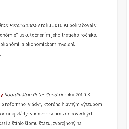
tor: Peter Gonda
V roku 2010 KI pokračoval v
ekonómie“ uskutočnením jeho tretieho ročníka,
o ekonómii a ekonomickom myslení.
.
dy
Koordinátor: Peter Gonda
V roku 2010 KI
nie reformnej vlády“, ktorého hlavným výstupom
ormnej vlády: sprievodca pre zodpovedných
sti a štíhlejšiemu štátu, zverejnený na