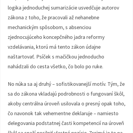
logika jednoduchej sumarizácie usvedčuje autorov
zákona z toho, že pracovali až nehanebne
mechanickým spôsobom, s absenciou
zjednocujúceho koncepčného jadra reformy
vzdelávania, ktorú má tento zákon údajne
naštartovať. Psíček s mačičkou jednoducho
nahádzali do cesta všetko, čo bolo po ruke.
No núka sa aj druhý – sofistikovanejší motív. Tým, že
sa do zákona vkladajú podrobnosti o fungovaní škôl,
akoby centrálna úroveň usilovala o presný opak toho,
čo navonok tak vehementne deklaruje – namiesto
delegovania podstatnej časti kompetencií na úroveň
škôl sa snaží posilniť vlastné pozície. Zrejmé je to na