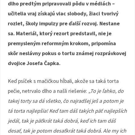
dlho predtým pripravovali pôdu v médiách –
učitelia vraj získajú viac slobody, žiaci tvorivý
rozlet, školy impulzy pre ďalší rozvoj. Nestane
sa. Materiál, ktorý rezort predstavil, nie je
premysleným reformným krokom, pripomína
skôr neslávny pokus o tortu známej rozprávkovej
dvojice Josefa Čapka.
Keď psíček s mačičkou hĺbali, akože sa taká torta
pečie, netrvalo dlho a našli riešenie:
„To je ľahko, do
takej torty sa dá všetko, čo najradšej ješ a potom je
tá torta najlepšia! Keď tam dáš takých päť najlepších
jedál, tak je päťkrát taká dobrá, keď ich tam dáš
desať, tak je potom desaťkrát taká dobrá. Ale my ich