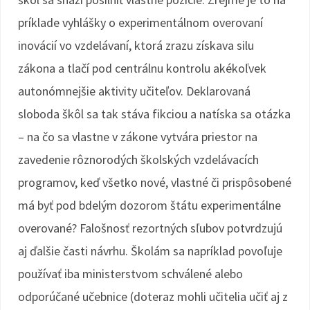
príklade vyhlášky o experimentálnom overovaní
inovácií vo vzdelávaní, ktorá zrazu získava silu
zákona a tlačí pod centrálnu kontrolu akékoľvek
autonómnejšie aktivity učiteľov. Deklarovaná
sloboda škôl sa tak stáva fikciou a natíska sa otázka
– na čo sa vlastne v zákone vytvára priestor na
zavedenie rôznorodých školských vzdelávacích
programov, keď všetko nové, vlastné či prispôsobené
má byť pod bdelým dozorom štátu experimentálne
overované? Falošnosť rezortných sľubov potvrdzujú
aj ďalšie časti návrhu. Školám sa napríklad povoľuje
používať iba ministerstvom schválené alebo
odporúčané učebnice (doteraz mohli učitelia učiť aj z