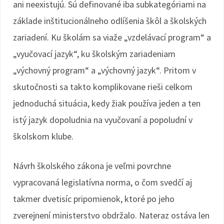
ani neexistujú. Sú definované iba subkategóriami na
základe inštitucionálneho odlíšenia škôl a školských
zariadení. Ku školám sa viaže „vzdelávací program“ a
„vyučovací jazyk“, ku školským zariadeniam
„výchovný program“ a „výchovný jazyk“. Pritom v
skutočnosti sa takto komplikovane rieši celkom
jednoduchá situácia, kedy žiak používa jeden a ten
istý jazyk dopoludnia na vyučovaní a popoludní v
školskom klube.
Návrh školského zákona je veľmi povrchne
vypracovaná legislatívna norma, o čom svedčí aj
takmer dvetisíc pripomienok, ktoré po jeho
zverejnení ministerstvo obdržalo. Nateraz ostáva len