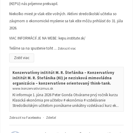
(KEPU) nás príjemne prekvapil.
Niekoľko miest je však ešte voľných. Aktívni stredoškolskí učitelia so
záujmom o ekonomické myslenie sa tak ešte môžu prihlásiť do 31. júla
2026.
VIAC INFORMÁCIÍ JE NA WEBE:
kepu.institute.sk/
Tešíme sa na spustenie toht
...
Zobraziť viac
Zistiť viac
Konzervatívny inštitút M. R. Štefánika – Konzervatívny
inštitút M. R. Štefánika (KI) je nezisková mimovládna
organizácia – konzervatívne orientovaný think-tank.
www.konzervativizmus.sk
KI informuje 1. júna 2026 Peter Gonda Otvárame prvý ročník kurzu
Klasická ekonómia pre učiteľov # ekonómia # vzdelávanie
Stredoškolským učiteľom ponúkame unikátny vzdelávací kurz ek...
Zobraziť na Facebooku
·
Zdieľať