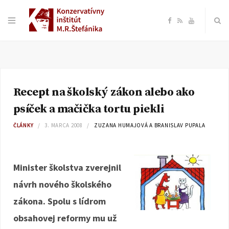
F
R
Y
a
S
o
c
S
u
Recept na školský zákon alebo ako
e
T
psíček a mačička tortu piekli
b
u
ČLÁNKY
3. MARCA 2008
ZUZANA HUMAJOVÁ A BRANISLAV PUPALA
o
b
Minister školstva zverejnil
o
e
návrh nového školského
k
zákona. Spolu s lídrom
obsahovej reformy mu už