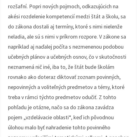
rozšafní. Popri nových pojmoch, odkazujúcich na
akési rozdelenie kompetencií medzi štát a školu, sa
do zákona dostali aj termíny, ktoré s nimi nielenže
neladia, ale sú s nimi v príkrom rozpore. V zákone sa
napríklad aj naďalej počíta s nezmenenou podobou
učebných plánov a učebných osnov, čo v skutočnosti
neznamená nič iné, iba to, že štát bude školám
rovnako ako doteraz diktovať zoznam povinných,
nepovinných a voliteľných predmetov a témy, ktoré
treba v rámci týchto predmetov odučiť. Z tohto
pohľadu je otázne, načo sa do zákona zavádza
pojem „vzdelávacie oblasti“, keď ich pôvodnou
úlohou malo byť nahradenie tohto povinného