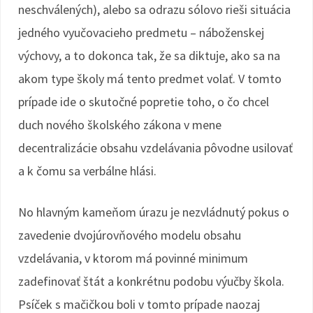
neschválených), alebo sa odrazu sólovo rieši situácia
jedného vyučovacieho predmetu – náboženskej
výchovy, a to dokonca tak, že sa diktuje, ako sa na
akom type školy má tento predmet volať. V tomto
prípade ide o skutočné popretie toho, o čo chcel
duch nového školského zákona v mene
decentralizácie obsahu vzdelávania pôvodne usilovať
a k čomu sa verbálne hlási.
No hlavným kameňom úrazu je nezvládnutý pokus o
zavedenie dvojúrovňového modelu obsahu
vzdelávania, v ktorom má povinné minimum
zadefinovať štát a konkrétnu podobu výučby škola.
Psíček s mačičkou boli v tomto prípade naozaj