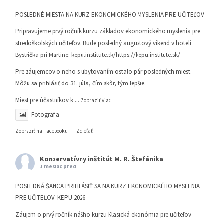
POSLEDNÉ MIESTA NA KURZ EKONOMICKÉHO MYSLENIA PRE UČITEĽOV
Pripravujeme prvý ročník kurzu základov ekonomického myslenia pre
stredoškolských učiteľov. Bude posledný augustový víkend v hoteli
Bystrička pri Martine:
kepu.institute.sk/https://kepu.institute.sk/
Pre záujemcov o neho s ubytovaním ostalo pár posledných miest.
Môžu sa prihlásiť do 31. júla, čím skôr, tým lepšie.
Miest pre účastníkov k
...
Zobraziť viac
Fotografia
Zobraziť na Facebooku
·
Zdieľať
Konzervatívny inštitút M. R. Štefánika
1 mesiac pred
POSLEDNÁ ŠANCA PRIHLÁSIŤ SA NA KURZ EKONOMICKÉHO MYSLENIA
PRE UČITEĽOV: KEPU 2026
Záujem o prvý ročník nášho kurzu Klasická ekonómia pre učiteľov