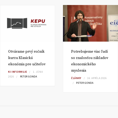
Otvárame prvý ročník
Potrebujeme viac ľudí
kurzu Klasická
so znalosťou základov
ekonómia pre učiteľov
ekonomického
myslenia
KI INFORMUJE
1. JÚNA
2026
PETER GONDA
ČLÁNKY
16. APRÍLA 2026
PETER GONDA