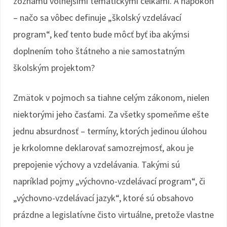
zoznamu voľnejšími tematickými celkami. A napokon
– načo sa vôbec definuje „školský vzdelávací
program“, keď tento bude môcť byť iba akýmsi
doplnením toho štátneho a nie samostatným
školským projektom?
Zmätok v pojmoch sa tiahne celým zákonom, nielen
niektorými jeho časťami. Za všetky spomeňme ešte
jednu absurdnosť – termíny, ktorých jedinou úlohou
je krkolomne deklarovať samozrejmosť, akou je
prepojenie výchovy a vzdelávania. Takými sú
napríklad pojmy „výchovno-vzdelávací program“, či
„výchovno-vzdelávací jazyk“, ktoré sú obsahovo
prázdne a legislatívne čisto virtuálne, pretože vlastne