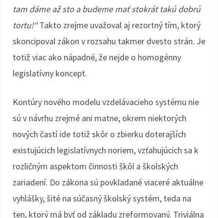
tam dáme až sto a budeme mať stokrát takú dobrú
tortu!“
Takto zrejme uvažoval aj rezortný tím, ktorý
skoncipoval zákon v rozsahu takmer dvesto strán. Je
totiž viac ako nápadné, že nejde o homogénny
legislatívny koncept.
Kontúry nového modelu vzdelávacieho systému nie
sú v návrhu zrejmé ani matne, okrem niektorých
nových častí ide totiž skôr o zbierku doterajších
existujúcich legislatívnych noriem, vzťahujúcich sa k
rozličným aspektom činnosti škôl a školských
zariadení. Do zákona sú povkladané viaceré aktuálne
vyhlášky, šité na súčasný školský systém, teda na
ten, ktorý má byť od základu zreformovaný. Triviálna