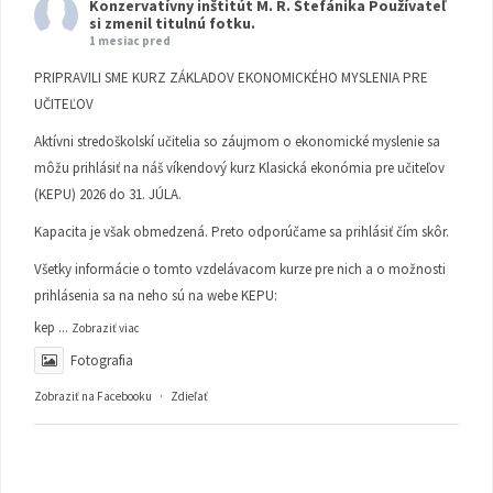
Konzervatívny inštitút M. R. Štefánika
Používateľ
si zmenil titulnú fotku.
1 mesiac pred
PRIPRAVILI SME KURZ ZÁKLADOV EKONOMICKÉHO MYSLENIA PRE
UČITEĽOV
Aktívni stredoškolskí učitelia so záujmom o ekonomické myslenie sa
môžu prihlásiť na náš víkendový kurz Klasická ekonómia pre učiteľov
(KEPU) 2026 do 31. JÚLA.
Kapacita je však obmedzená. Preto odporúčame sa prihlásiť čím skôr.
Všetky informácie o tomto vzdelávacom kurze pre nich a o možnosti
prihlásenia sa na neho sú na webe KEPU:
kep
...
Zobraziť viac
Fotografia
Zobraziť na Facebooku
·
Zdieľať