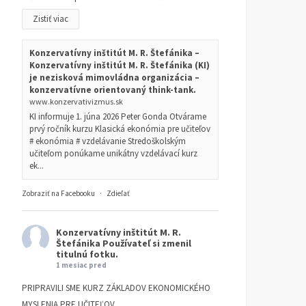
Zistiť viac
Konzervatívny inštitút M. R. Štefánika –
Konzervatívny inštitút M. R. Štefánika (KI)
je nezisková mimovládna organizácia –
konzervatívne orientovaný think-tank.
www.konzervativizmus.sk
KI informuje 1. júna 2026 Peter Gonda Otvárame
prvý ročník kurzu Klasická ekonómia pre učiteľov
# ekonómia # vzdelávanie Stredoškolským
učiteľom ponúkame unikátny vzdelávací kurz
ek...
Zobraziť na Facebooku
·
Zdieľať
Konzervatívny inštitút M. R.
Štefánika
Používateľ si zmenil
titulnú fotku.
1 mesiac pred
PRIPRAVILI SME KURZ ZÁKLADOV EKONOMICKÉHO
MYSLENIA PRE UČITEĽOV