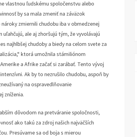
ne vlastnou ľudskému spoločenstvu alebo
ovinnosť by sa mala zmeniť na záväzok
nároky zmiernili chudobu iba v obmedzenej
 uľahčujú, ale aj zhoršujú tým, že vyvolávajú
es najhlbšej chudoby a biedy na celom svete za
alizácia,“ ktorá umožnila stámiliónom
j Amerike a Afrike začať si zarábať. Tento vývoj
zintenzívni. Ak by to nezrušilo chudobu, aspoň by
 zneužívaný na ospravedlňovanie
j zníženia.
slabším dôvodom na pretváranie spoločnosti,
vnosť ako takú za zdroj našich najväčších
sťou. Presúvame sa od boja s mierou