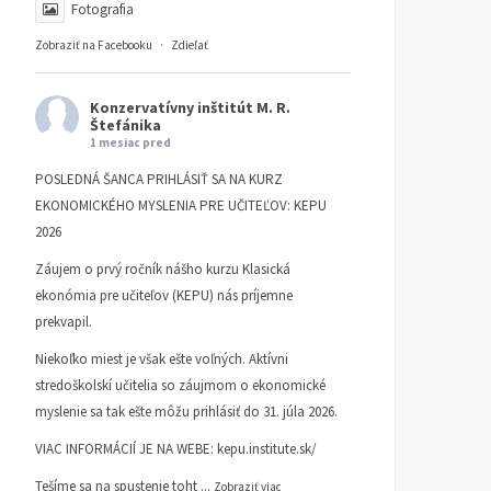
Fotografia
Zobraziť na Facebooku
·
Zdieľať
Konzervatívny inštitút M. R.
Štefánika
1 mesiac pred
POSLEDNÁ ŠANCA PRIHLÁSIŤ SA NA KURZ
EKONOMICKÉHO MYSLENIA PRE UČITEĽOV: KEPU
2026
Záujem o prvý ročník nášho kurzu Klasická
ekonómia pre učiteľov (KEPU) nás príjemne
prekvapil.
Niekoľko miest je však ešte voľných. Aktívni
stredoškolskí učitelia so záujmom o ekonomické
myslenie sa tak ešte môžu prihlásiť do 31. júla 2026.
VIAC INFORMÁCIÍ JE NA WEBE:
kepu.institute.sk/
Tešíme sa na spustenie toht
...
Zobraziť viac