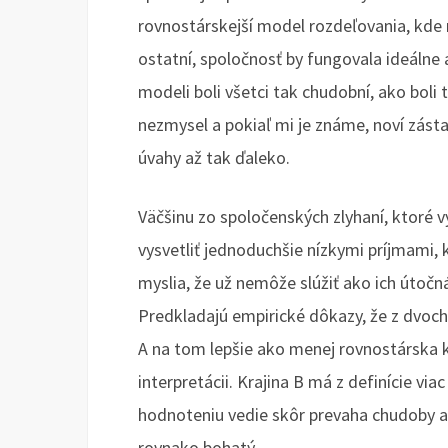
rovnostárskejší model rozdeľovania, kde 
ostatní, spoločnosť by fungovala ideáln
modeli boli všetci tak chudobní, ako boli
nezmysel a pokiaľ mi je známe, noví zásta
úvahy až tak ďaleko.
Väčšinu zo spoločenských zlyhaní, ktoré v
vysvetliť jednoduchšie nízkymi príjmami, 
myslia, že už nemôže slúžiť ako ich útočn
Predkladajú empirické dôkazy, že z dvoch
A na tom lepšie ako menej rovnostárska kr
interpretácii. Krajina B má z definície vi
hodnoteniu vedie skôr prevaha chudoby a
rovnako bohatý.