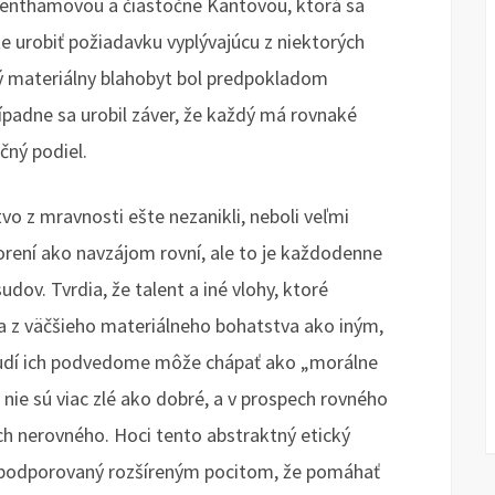
Benthamovou a čiastočne Kantovou, ktorá sa
e urobiť požiadavku vyplývajúcu z niektorých
 materiálny blahobyt bol predpokladom
padne sa urobil záver, že každý má rovnaké
čný podiel.
o z mravnosti ešte nezanikli, neboli veľmi
tvorení ako navzájom rovní, ale to je každodenne
dov. Tvrdia, že talent a iné vlohy, ktoré
a z väčšieho materiálneho bohatstva ako iným,
 ľudí ich podvedome môže chápať ako „morálne
 nie sú viac zlé ako dobré, a v prospech rovného
ch nerovného. Hoci tento abstraktný etický
l podporovaný rozšíreným pocitom, že pomáhať