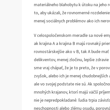
materiálneho blahobytu k útoku na jeho r
to, aby ukázali, že rovnomerné rozdelenie
menej sociálnych problémov ako ich nero
V celospoločenskom meradle sa nové empi
ak krajina A a krajina B majú rovnaký prie
rovnostárskejšie ako v B, tak A bude mať 
delikventov, menej zločinu, lepšie zdravie
sme vraj chápať, že je to preto, že v poro
zvyšok, alebo ich je menej chudobnejších
ale vo svojej podstate nie sú. Ak spoločno
mnohých krajanov, ktorí majú väčší príjem
nie je nepredpokladané: ľudia trpia závis
neschopnosti alebo zlému osudu, porovná