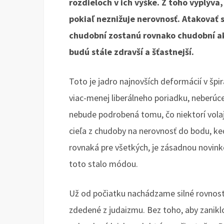
rozdieloch v ich výške. Z toho vyplýva
pokiaľ neznižuje nerovnosť. Atakovať 
chudobní zostanú rovnako chudobní ak
budú stále zdravší a šťastnejší.
Toto je jadro najnovších deformácií v špi
viac-menej liberálneho poriadku, neberúc
nebude podrobená tomu, čo niektorí volaj
cieľa z chudoby na nerovnosť do bodu, ke
rovnaká pre všetkých, je zásadnou novink
toto stalo módou.
Už od počiatku nachádzame silné rovnostá
zdedené z judaizmu. Bez toho, aby zanik