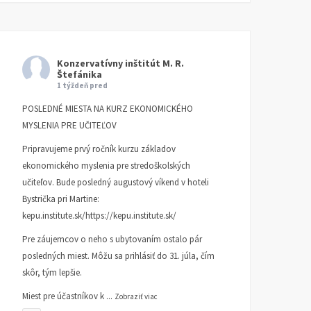
Konzervatívny inštitút M. R.
Štefánika
1 týždeň pred
POSLEDNÉ MIESTA NA KURZ EKONOMICKÉHO
MYSLENIA PRE UČITEĽOV
Pripravujeme prvý ročník kurzu základov
ekonomického myslenia pre stredoškolských
učiteľov. Bude posledný augustový víkend v hoteli
Bystrička pri Martine:
kepu.institute.sk/https://kepu.institute.sk/
Pre záujemcov o neho s ubytovaním ostalo pár
posledných miest. Môžu sa prihlásiť do 31. júla, čím
skôr, tým lepšie.
Miest pre účastníkov k
...
Zobraziť viac