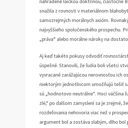
nahradené laickou doktrínou, čiastočne 
snažila z rovnosti v materiálnom blahobyt
samozrejmých morálnych axióm. Rovnaký
najvyššieho spoločenského prospechu. Prí
„práva“ alebo morálne nároky na dostato
Aj keď takéto pokusy odvodiť rovnostárstv
úspešné. Stanovili, že ľudia boli všetci s
vyvracané zarážajúcou nerovnosťou ich osu
niektorým jednotlivcom umožňujú tešiť s
sú „hodnotovo neutrálne“. Hoci väčšina
zlé,“ po ďalšom zamyslení sa je zrejmé, že
rozdeľovania nehovoria viac než v prospe
argument bol a zostáva slabým, dlho bo