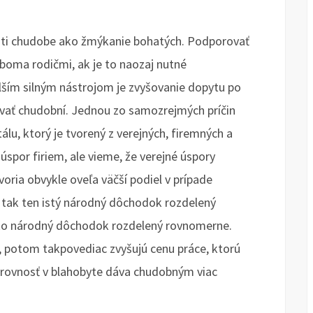
proti chudobe ako žmýkanie bohatých. Podporovať
 oboma rodičmi, ak je to naozaj nutné
lším silným nástrojom je zvyšovanie dopytu po
ávať chudobní. Jednou zo samozrejmých príčin
álu, ktorý je tvorený z verejných, firemných a
spor firiem, ale vieme, že verejné úspory
oria obvykle oveľa väčší podiel v prípade
A tak ten istý národný dôchodok rozdelený
ko národný dôchodok rozdelený rovnomerne.
í, potom takpovediac zvyšujú cenu práce, ktorú
nerovnosť v blahobyte dáva chudobným viac