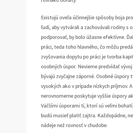
Existujú oveľa účinnejšie spôsoby boja 
ľudí, aby vytvárali a zachovávali rodiny s
podporovať, by bolo úžasne efektívne. Ďa
práci, teda toho hlavného, čo môžu pred
zvyšovania dopytu po práci je tvorba kapit
osobných úspor. Nevieme predvídať vývoj ú
bývajú zvyčajne záporné. Osobné úspory tv
vysokých ako v prípade nízkych príjmov. 
nerovnomerne poskytuje vyššie úspory a
Väčšími úsporami tí, ktorí sú veľmi bohat
budú musieť platiť zajtra. Každopádne, 
nádeje než rovnosť v chudobe.