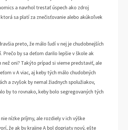
nomics a navrhol trestať úspech ako zdroj
ktorá sa platí za znečisťovanie alebo akúkoľvek
dravšia preto, že málo ľudí v nej je chudobnejších
í. Prečo by sa deťom darilo lepšie v škole ak
než oni? Takýto prípad si vieme predstaviť, ale
 deťom v A viac, aj keby tých málo chudobných
ch a zvyšok by nemal žiadnych spolužiakov,
valo by to rovnako, keby bolo segregovaných tých
e nízke príjmy, ale rozdiely v ich výške
, že ak by krajine A bol dopriaty nový, ešte