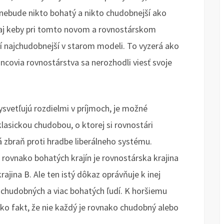
nebude nikto bohatý a nikto chudobnejší ako
e aj keby pri tomto novom a rovnostárskom
 tí najchudobnejší v starom modeli. To vyzerá ako
ncovia rovnostárstva sa nerozhodli viesť svoje
ysvetľujú rozdielmi v príjmoch, je možné
klasickou chudobou, o ktorej si rovnostári
á zbraň proti hradbe liberálneho systému.
 rovnako bohatých krajín je rovnostárska krajina
ajina B. Ale ten istý dôkaz oprávňuje k inej
ac chudobných a viac bohatých ľudí. K horšiemu
ko fakt, že nie každý je rovnako chudobný alebo