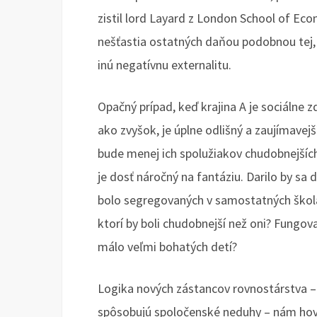
zistil lord Layard z London School of Eco
nešťastia ostatných daňou podobnou tej, 
inú negatívnu externalitu.
Opačný prípad, keď krajina A je sociálne z
ako zvyšok, je úplne odlišný a zaujímavejš
bude menej ich spolužiakov chudobnejších 
je dosť náročný na fantáziu. Darilo by sa
bolo segregovaných v samostatných školá
ktorí by boli chudobnejší než oni? Fungo
málo veľmi bohatých detí?
Logika nových zástancov rovnostárstva – ni
spôsobujú spoločenské neduhy – nám hovorí