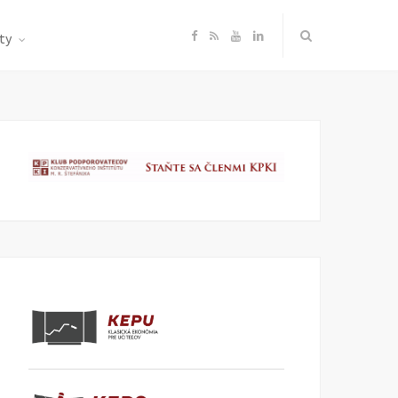
F
R
Y
L
ty
a
S
o
i
c
S
u
n
e
T
k
b
u
e
o
b
d
o
e
I
k
n