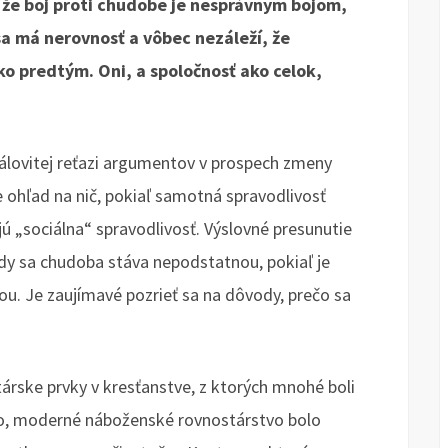
, že boj proti chudobe je nesprávnym bojom,
sa má nerovnosť a vôbec nezáleží, že
o predtým. Oni, a spoločnosť ako celok,
rálovitej reťazi argumentov v prospech zmeny
e ohľad na nič, pokiaľ samotná spravodlivosť
ú „sociálna“ spravodlivosť. Výslovné presunutie
dy sa chudoba stáva nepodstatnou, pokiaľ je
ou. Je zaujímavé pozrieť sa na dôvody, prečo sa
rske prvky v kresťanstve, z ktorých mnohé boli
lo, moderné náboženské rovnostárstvo bolo