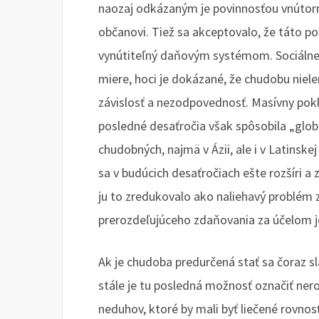
naozaj odkázaným je povinnosťou vnútor
občanovi. Tiež sa akceptovalo, že táto p
vynútiteľný daňovým systémom. Sociálne 
miere, hoci je dokázané, že chudobu nielen
závislosť a nezodpovednosť. Masívny pokl
posledné desaťročia však spôsobila „glob
chudobných, najmä v Ázii, ale i v Latinske
sa v budúcich desaťročiach ešte rozšíri a 
ju to zredukovalo ako naliehavý problém
prerozdeľujúceho zdaňovania za účelom je
Ak je chudoba predurčená stať sa čoraz 
stále je tu posledná možnosť označiť nero
neduhov, ktoré by mali byť liečené rovno