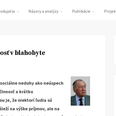
podujatia
Názory a analýzy
Publikácie
Projek
osť v blahobyte
e sociálne neduhy ako neúspech
činnosť a krátku
u je, že niektorí ľudia sú
leží na výške príjmov, ale na