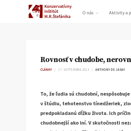
O nás
Aktivity a 
Rovnosť v chudobe, nerovn
ČLÁNKY
17. SEPTEMBRA 2013
ANTHONY DE JASAY
To, že ľudia sú chudobní, nespôsobuj
v štúdiu, tehotenstvo tínedžeriek, zlo
predpokladanú dĺžku života. Ich príčino
chudobnejší ako iní. V skutočnosti nezá