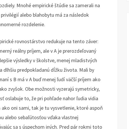
ozdiely. Mnohé empirické štúdie sa zamerali na
 privilégií alebo blahobytu má za následok
vnomerné rozdelenie.
rické rovnostárstvo redukuje na tento záver:
merný reálny príjem, ale v A je prerozdeľovaný
lepšie výsledky v školstve, menej mladistvých
 a dlhšiu predpokladanú dĺžku života. Mali by
vnaní s B má v A buď menej ľudí väčší príjem ako
 ako zvyšok. Obe možnosti vyzerajú symetricky,
sť oslabuje to, že pri pohľade nahor ľudia vidia
 ako oni sami, tak je tu vysvetlenie, ktoré aspoň
ťou alebo sebaľútosťou vďaka vlastnej
vajúc sa s úspechom iných. Pred pár rokmi toto