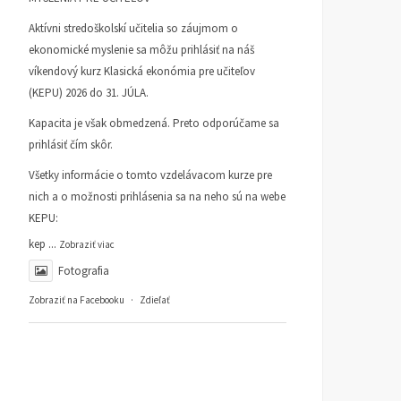
Aktívni stredoškolskí učitelia so záujmom o
ekonomické myslenie sa môžu prihlásiť na náš
víkendový kurz Klasická ekonómia pre učiteľov
(KEPU) 2026 do 31. JÚLA.
Kapacita je však obmedzená. Preto odporúčame sa
prihlásiť čím skôr.
Všetky informácie o tomto vzdelávacom kurze pre
nich a o možnosti prihlásenia sa na neho sú na webe
KEPU:
kep
...
Zobraziť viac
Fotografia
Zobraziť na Facebooku
·
Zdieľať