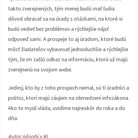
takto zverejnených, tým menej budú mať ľudia
dôvod obracať sa na úrady s otázkami, na ktoré si
budú vedieť bez problémov a rýchlejšie nájsť
odpoveď sami. A prospeje to aj úradom, ktoré budú
môcť žiadateľov vybavovať jednoduchšie a rýchlejšie
tým, že im zašlú odkaz na informáciu, ktorú už majú
zverejnenú na svojom webe.
Jediný, kto by z toho prospech nemal, sú tí úradníci a
politici, ktorí majú záujem na obmedzení infozákona.
Ako to myslí vláda, uvidíme najneskôr do roka a do
dňa.
Autor pôsobí v KI.