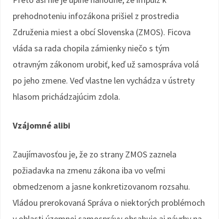
prehodnoteniu infozákona prišiel z prostredia
Združenia miest a obcí Slovenska (ZMOS). Ficova
vláda sa rada chopila zámienky niečo s tým
otravným zákonom urobiť, keď už samospráva volá
po jeho zmene. Veď vlastne len vychádza v ústrety
hlasom prichádzajúcim zdola.
Vzájomné alibi
Zaujímavosťou je, že zo strany ZMOS zaznela
požiadavka na zmenu zákona iba vo veľmi
obmedzenom a jasne konkretizovanom rozsahu.
Vládou prerokovaná Správa o niektorých problémoch
v oblasti územnej samosprávy obsahuje aj návrhy na