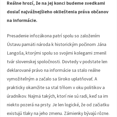
Reálne hrozí, že na jej konci budeme svedkami
dosiaľ najvážnejšieho oklieštenia práva občanov
na informácie.
Presadenie infozákona patrí spolu so založením
Ústavu pamäti národa k historickým počinom Jána
Langoša, ktorými spolu so svojimi kolegami zmenil
tvár slovenskej spoločnosti. Dovtedy v podstate len
deklarované právo na informácie sa stalo reálne
vymožiteľným a začalo sa široko uplatňovať. A
prakticky okamžite sa stal tŕňom v oku politikov a
úradníkov. Najmä takých, ktorí nie sú radi, keď sa im
niekto pozerá na prsty. Je len logické, že od začiatku
existujú tlaky na jeho zmenu. Zámienky bývajú rôzne.