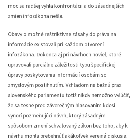
moc sa radšej vyhla konfrontácii a do zásadnejších
zmien infozákona nešla.
Obavy o možné reštriktívne zásahy do práva na
informácie existovali pri každom otvorení
infozákona. Dokonca aj pri návrhoch noviel, ktoré
upravovali parciálne záležitosti typu špecifickej
úpravy poskytovania informácií osobám so
zmyslovým postihnutím. Vzhľadom na bežnú prax
slovenského parlamentu totiž nikdy nemožno vylúčiť,
že sa tesne pred záverečným hlasovaním kdesi
vynorí pozmeňujúci návrh, ktorý zásadným
spôsobom zmení schvaľovaný zákon bez toho, aby k
návrhu mohla prebehnúť akákoľvek verejná diskusia.