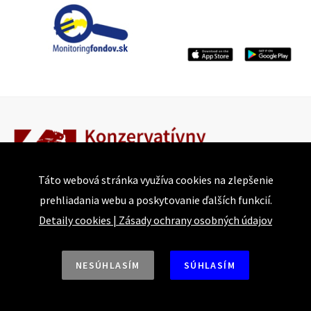
Táto webová stránka využíva cookies na zlepšenie
prehliadania webu a poskytovanie ďalších funkcií.
Detaily cookies
|
Zásady ochrany osobných údajov
Bajkalská 25
821 05 Bratislava
NESÚHLASÍM
SÚHLASÍM
Tel.: +421 918 493 917 | +421 915 874 744
E-mail: conservative@institute.sk