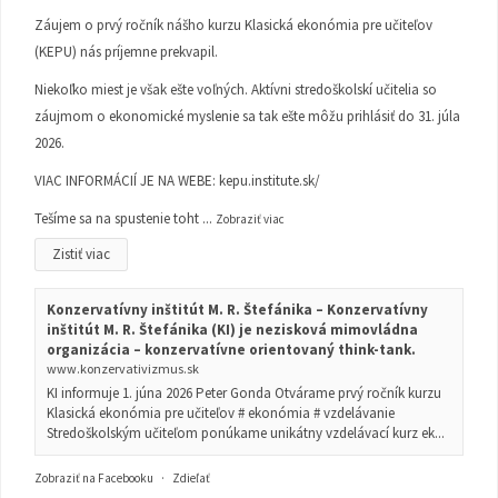
Záujem o prvý ročník nášho kurzu Klasická ekonómia pre učiteľov
(KEPU) nás príjemne prekvapil.
Niekoľko miest je však ešte voľných. Aktívni stredoškolskí učitelia so
záujmom o ekonomické myslenie sa tak ešte môžu prihlásiť do 31. júla
2026.
VIAC INFORMÁCIÍ JE NA WEBE:
kepu.institute.sk/
Tešíme sa na spustenie toht
...
Zobraziť viac
Zistiť viac
Konzervatívny inštitút M. R. Štefánika – Konzervatívny
inštitút M. R. Štefánika (KI) je nezisková mimovládna
organizácia – konzervatívne orientovaný think-tank.
www.konzervativizmus.sk
KI informuje 1. júna 2026 Peter Gonda Otvárame prvý ročník kurzu
Klasická ekonómia pre učiteľov # ekonómia # vzdelávanie
Stredoškolským učiteľom ponúkame unikátny vzdelávací kurz ek...
Zobraziť na Facebooku
·
Zdieľať