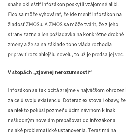
snahe oklieštiť infozákon poskytli vzájomné alibi.
Fico sa môže vyhovárať, že ide meniť infozákon na
žiadosť ZMOSu. A ZMOS sa môže tváriť, že z jeho
strany zaznela len požiadavka na konkrétne drobné
zmeny a že sa na základe toho vláda rozhodla
pripraviť rozsiahlejšiu novelu, to už je predsa jej vec.
V stopách „zjavnej nerozumnosti“
Infozákon sa tak ocitá zrejme v najväčšom ohrození
za celú svoju existenciu. Doteraz existovali obavy, že
sa niekto pokúsi pozmeňujúcim návrhom k inak
neškodným novelám prepašovať do infozákona
nejaké problematické ustanovenia. Teraz má na