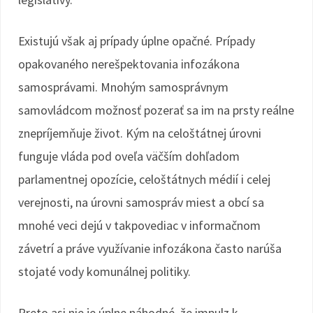
Existujú však aj prípady úplne opačné. Prípady
opakovaného nerešpektovania infozákona
samosprávami. Mnohým samosprávnym
samovládcom možnosť pozerať sa im na prsty reálne
znepríjemňuje život. Kým na celoštátnej úrovni
funguje vláda pod oveľa väčším dohľadom
parlamentnej opozície, celoštátnych médií i celej
verejnosti, na úrovni samospráv miest a obcí sa
mnohé veci dejú v takpovediac v informačnom
závetrí a práve využívanie infozákona často narúša
stojaté vody komunálnej politiky.
Preto asi nie je úplne náhodné, že impulz k