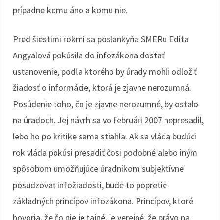
prípadne komu áno a komu nie.
Pred šiestimi rokmi sa poslankyňa SMERu Edita
Angyalová pokúsila do infozákona dostať
ustanovenie, podľa ktorého by úrady mohli odložiť
žiadosť o informácie, ktorá je zjavne nerozumná.
Posúdenie toho, čo je zjavne nerozumné, by ostalo
na úradoch. Jej návrh sa vo februári 2007 nepresadil,
lebo ho po kritike sama stiahla. Ak sa vláda budúci
rok vláda pokúsi presadiť čosi podobné alebo iným
spôsobom umožňujúce úradníkom subjektívne
posudzovať infožiadosti, bude to popretie
základných princípov infozákona. Princípov, ktoré
hovoria, že čo nie je tajné, je verejné, že právo na