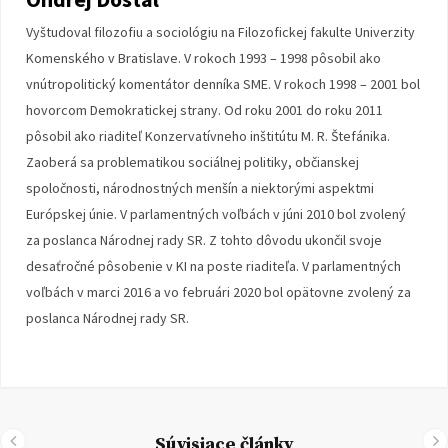
Vyštudoval filozofiu a sociológiu na Filozofickej fakulte Univerzity
Komenského v Bratislave. V rokoch 1993 – 1998 pôsobil ako
vnútropolitický komentátor denníka SME. V rokoch 1998 – 2001 bol
hovorcom Demokratickej strany. Od roku 2001 do roku 2011
pôsobil ako riaditeľ Konzervatívneho inštitútu M. R. Štefánika.
Zaoberá sa problematikou sociálnej politiky, občianskej
spoločnosti, národnostných menšín a niektorými aspektmi
Európskej únie. V parlamentných voľbách v júni 2010 bol zvolený
za poslanca Národnej rady SR. Z tohto dôvodu ukončil svoje
desaťročné pôsobenie v KI na poste riaditeľa. V parlamentných
voľbách v marci 2016 a vo februári 2020 bol opätovne zvolený za
poslanca Národnej rady SR.
Súvisiace články