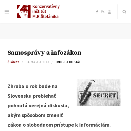
F
R
Y
a
S
o
c
S
u
Samosprávy a infozákon
e
T
ČLÁNKY
13. MARCA 2013
ONDREJ DOSTÁL
b
u
o
b
Zhruba o rok bude na
Slovensku prebiehať
o
e
pohnutá verejná diskusia,
k
akým spôsobom zmeniť
zákon o slobodnom prístupe k informáciám.