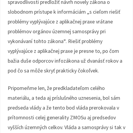
spravodlivosti predložiť návrh novely zákona o
slobodnom prístupe k informáciám „s cieľom riešiť
problémy vyplývajúce z aplikačnej praxe vrátane
problémov orgánov územnej samosprávy pri
vykonávaní tohto zákona“. Riešiť problémy
vyplývajúce z aplikačnej praxe je presne to, po čom
bažia duše odporcov infozákona už dvanásť rokov a
pod čo sa môže skryť prakticky čokoľvek.
Pripomeňme len, že predkladateľom celého
materiálu, a teda aj príslušného uznesenia, bol sám
predseda vlády a že tento bod vláda prerokovala v
prítomnosti celej generality ZMOSu aj predsedov
vyšších územných celkov. Vláda a samosprávy si tak v