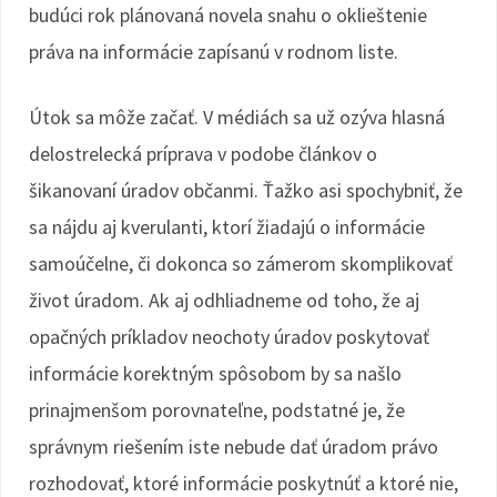
budúci rok plánovaná novela snahu o oklieštenie
práva na informácie zapísanú v rodnom liste.
Útok sa môže začať. V médiách sa už ozýva hlasná
delostrelecká príprava v podobe článkov o
šikanovaní úradov občanmi. Ťažko asi spochybniť, že
sa nájdu aj kverulanti, ktorí žiadajú o informácie
samoúčelne, či dokonca so zámerom skomplikovať
život úradom. Ak aj odhliadneme od toho, že aj
opačných príkladov neochoty úradov poskytovať
informácie korektným spôsobom by sa našlo
prinajmenšom porovnateľne, podstatné je, že
správnym riešením iste nebude dať úradom právo
rozhodovať, ktoré informácie poskytnúť a ktoré nie,