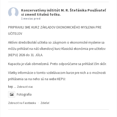
Konzervatívny inštitút M. R. Štefánika
Používateľ
si zmenil titulnú fotku.
1 mesiac pred
PRIPRAVILI SME KURZ ZÁKLADOV EKONOMICKÉHO MYSLENIA PRE
UČITEĽOV
Aktívni stredoškolskí učitelia so záujmom o ekonomické myslenie sa
môžu prihlásiť na náš víkendový kurz Klasická ekonómia pre učiteľov
(KEPU) 2026 do 31. JÚLA.
Kapacita je však obmedzená. Preto odporúčame sa prihlásiť čím skôr.
Všetky informácie o tomto vzdelávacom kurze pre nich a o možnosti
prihlásenia sa na neho sú na webe KEPU:
kep
...
Zobraziť viac
Fotografia
Zobraziť na Facebooku
·
Zdieľať