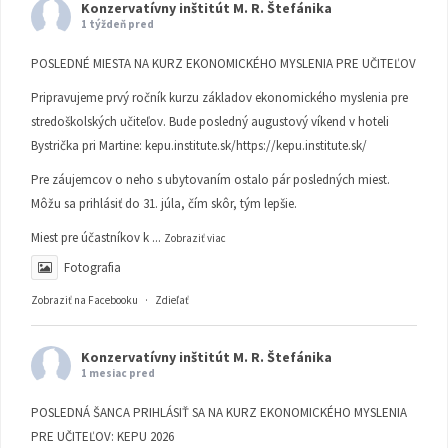
Konzervatívny inštitút M. R. Štefánika
1 týždeň pred
POSLEDNÉ MIESTA NA KURZ EKONOMICKÉHO MYSLENIA PRE UČITEĽOV
Pripravujeme prvý ročník kurzu základov ekonomického myslenia pre
stredoškolských učiteľov. Bude posledný augustový víkend v hoteli
Bystrička pri Martine:
kepu.institute.sk/https://kepu.institute.sk/
Pre záujemcov o neho s ubytovaním ostalo pár posledných miest.
Môžu sa prihlásiť do 31. júla, čím skôr, tým lepšie.
Miest pre účastníkov k
...
Zobraziť viac
Fotografia
Zobraziť na Facebooku
·
Zdieľať
Konzervatívny inštitút M. R. Štefánika
1 mesiac pred
POSLEDNÁ ŠANCA PRIHLÁSIŤ SA NA KURZ EKONOMICKÉHO MYSLENIA
PRE UČITEĽOV: KEPU 2026