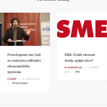
Potrebujeme viac ľudí
SME: Zrušiť okresné
so znalosťou základov
úrady, spájať obce?
ekonomického
KI KOMENTUJE
13. MARCA
myslenia
2026
SME
ČLÁNKY
16. APRÍLA 2026
PETER GONDA