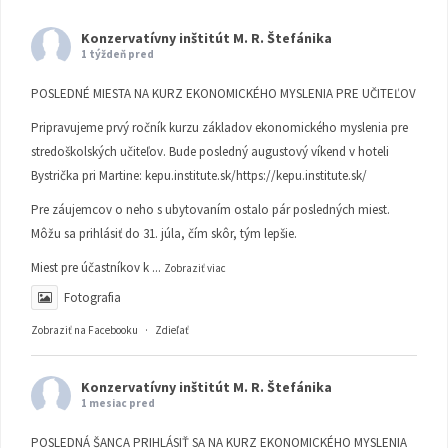
Konzervatívny inštitút M. R. Štefánika
1 týždeň pred
POSLEDNÉ MIESTA NA KURZ EKONOMICKÉHO MYSLENIA PRE UČITEĽOV
Pripravujeme prvý ročník kurzu základov ekonomického myslenia pre
stredoškolských učiteľov. Bude posledný augustový víkend v hoteli
Bystrička pri Martine:
kepu.institute.sk/https://kepu.institute.sk/
Pre záujemcov o neho s ubytovaním ostalo pár posledných miest.
Môžu sa prihlásiť do 31. júla, čím skôr, tým lepšie.
Miest pre účastníkov k
...
Zobraziť viac
Fotografia
Zobraziť na Facebooku
·
Zdieľať
Konzervatívny inštitút M. R. Štefánika
1 mesiac pred
POSLEDNÁ ŠANCA PRIHLÁSIŤ SA NA KURZ EKONOMICKÉHO MYSLENIA