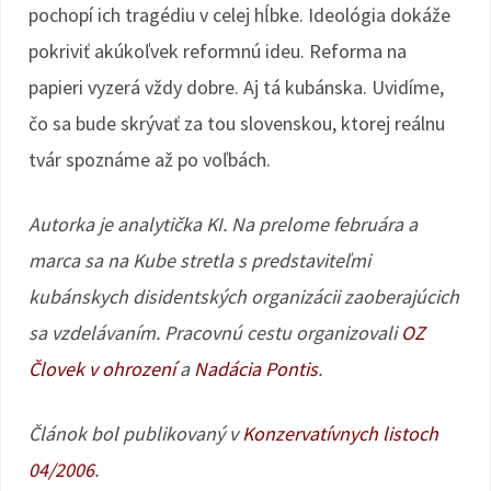
pochopí ich tragédiu v celej hĺbke. Ideológia dokáže
pokriviť akúkoľvek reformnú ideu. Reforma na
papieri vyzerá vždy dobre. Aj tá kubánska. Uvidíme,
čo sa bude skrývať za tou slovenskou, ktorej reálnu
tvár spoznáme až po voľbách.
Autorka je analytička KI. Na prelome februára a
marca sa na Kube stretla s predstaviteľmi
kubánskych disidentských organizácii zaoberajúcich
sa vzdelávaním. Pracovnú cestu organizovali
OZ
Človek v ohrození
a
Nadácia Pontis
.
Článok bol publikovaný v
Konzervatívnych listoch
04/2006
.