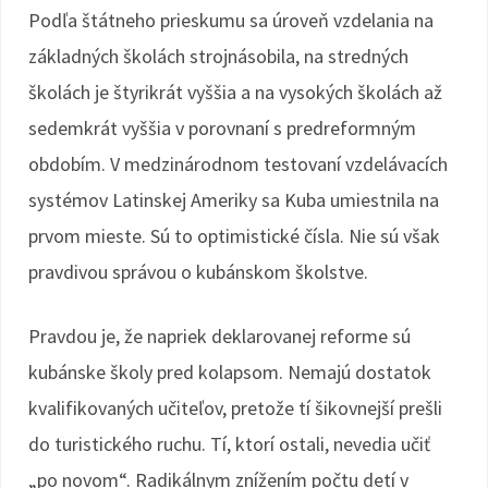
Podľa štátneho prieskumu sa úroveň vzdelania na
základných školách strojnásobila, na stredných
školách je štyrikrát vyššia a na vysokých školách až
sedemkrát vyššia v porovnaní s predreformným
obdobím. V medzinárodnom testovaní vzdelávacích
systémov Latinskej Ameriky sa Kuba umiestnila na
prvom mieste. Sú to optimistické čísla. Nie sú však
pravdivou správou o kubánskom školstve.
Pravdou je, že napriek deklarovanej reforme sú
kubánske školy pred kolapsom. Nemajú dostatok
kvalifikovaných učiteľov, pretože tí šikovnejší prešli
do turistického ruchu. Tí, ktorí ostali, nevedia učiť
„po novom“. Radikálnym znížením počtu detí v