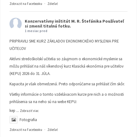
Zobraziť na Facebooku
·
Zdieľať
Konzervatívny inštitút M. R. Štefánika
Používateľ
si zmenil titulnú fotku.
1 mesiac pred
PRIPRAVILI SME KURZ ZÁKLADOV EKONOMICKÉHO MYSLENIA PRE
UČITEĽOV
Aktívni stredoškolskí učitelia so záujmom o ekonomické myslenie sa
môžu prihlásiť na náš víkendový kurz Klasická ekonómia pre učiteľov
(KEPU) 2026 do 31. JÚLA.
Kapacita je však obmedzená. Preto odporúčame sa prihlásiť čím skôr.
Všetky informácie o tomto vzdelávacom kurze pre nich a o možnosti
prihlásenia sa na neho sú na webe KEPU:
kep
...
Zobraziť viac
Fotografia
Zobraziť na Facebooku
·
Zdieľať