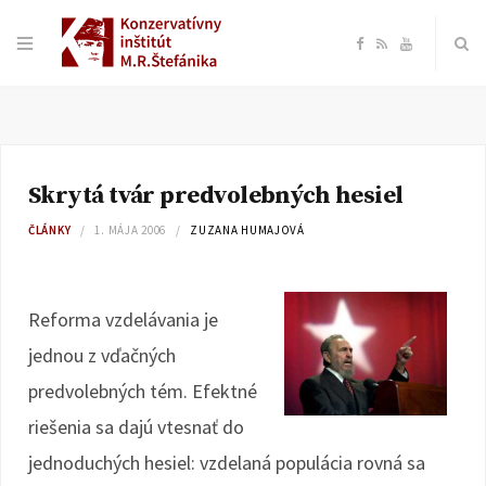
F
R
Y
a
S
o
c
S
u
Skrytá tvár predvolebných hesiel
e
T
ČLÁNKY
1. MÁJA 2006
ZUZANA HUMAJOVÁ
b
u
o
b
Reforma vzdelávania je
jednou z vďačných
o
e
predvolebných tém. Efektné
k
riešenia sa dajú vtesnať do
jednoduchých hesiel: vzdelaná populácia rovná sa