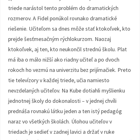
triede narástol tento problém do dramatických
rozmerov. A Fidel ponúkol rovnako dramatické
riešenie. Učiteľom sa dnes môže stať ktokoľvek, kto
prejde šesťmesačným rýchlokurzom. Naozaj
ktokoľvek, aj ten, kto neukončil strednú školu. Plat
má iba o málo nižší ako riadny učiteľ a po dvoch
rokoch ho vezmú na univerzitu bez prijímačiek. Preto
tie televízory v každej triede, učia namiesto
nevzdelaných učiteľov. Na Kube dotiahli myšlienku
jednotnej školy do dokonalosti – v jednej chvíli
prednáša rovnakú látku jeden a ten istý pedagóg
naraz vo všetkých školách. Úlohou učiteľov v
triedach je sedieť v zadnej lavici a držať v ruke