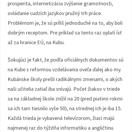
prosperita, internetizácia zvýšenie gramotnosti,
ovládanie cudzích jazykov pružný trh práce.
Problémom je, že sú príliš jednoduché na to, aby boli
dobrým receptom. Pre príklad sa tento raz oplatí ísť
až za hranice EÚ, na Kubu.
Šokujúci je fakt, že podľa oficiálnych dokumentov sú
na Kube s reformou vzdelávania oveľa ďalej ako my.
Kubánske školy prešli radikálnymi zmenami, o akých
naši učitelia zatiaľ iba snívajú. Počet žiakov v triede
sa na základnej škole znížil na 20 (pred piatimi rokmi
sa ich tam tiesnilo vyše 50), na strednej ich je iba 15.
Každá trieda je vybavená televízorom, žiaci majú
najmenej raz do týždňa informatiku a angličtinu.