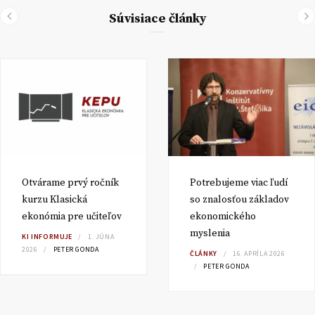
Súvisiace články
Otvárame prvý ročník
Potrebujeme viac ľudí
kurzu Klasická
so znalosťou základov
ekonómia pre učiteľov
ekonomického
myslenia
KI INFORMUJE
1. JÚNA
2026
PETER GONDA
ČLÁNKY
16. APRÍLA 2026
PETER GONDA