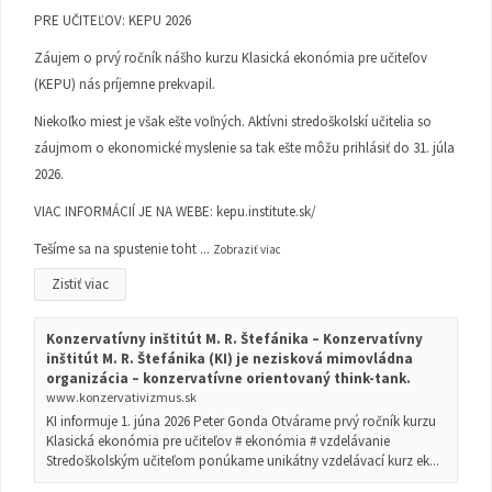
PRE UČITEĽOV: KEPU 2026
Záujem o prvý ročník nášho kurzu Klasická ekonómia pre učiteľov
(KEPU) nás príjemne prekvapil.
Niekoľko miest je však ešte voľných. Aktívni stredoškolskí učitelia so
záujmom o ekonomické myslenie sa tak ešte môžu prihlásiť do 31. júla
2026.
VIAC INFORMÁCIÍ JE NA WEBE:
kepu.institute.sk/
Tešíme sa na spustenie toht
...
Zobraziť viac
Zistiť viac
Konzervatívny inštitút M. R. Štefánika – Konzervatívny
inštitút M. R. Štefánika (KI) je nezisková mimovládna
organizácia – konzervatívne orientovaný think-tank.
www.konzervativizmus.sk
KI informuje 1. júna 2026 Peter Gonda Otvárame prvý ročník kurzu
Klasická ekonómia pre učiteľov # ekonómia # vzdelávanie
Stredoškolským učiteľom ponúkame unikátny vzdelávací kurz ek...