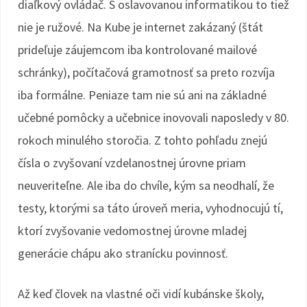
diaľkový ovládač. S oslavovanou informatikou to tiež
nie je ružové. Na Kube je internet zakázaný (štát
prideľuje záujemcom iba kontrolované mailové
schránky), počítačová gramotnosť sa preto rozvíja
iba formálne. Peniaze tam nie sú ani na základné
učebné pomôcky a učebnice inovovali naposledy v 80.
rokoch minulého storočia. Z tohto pohľadu znejú
čísla o zvyšovaní vzdelanostnej úrovne priam
neuveriteľne. Ale iba do chvíle, kým sa neodhalí, že
testy, ktorými sa táto úroveň meria, vyhodnocujú tí,
ktorí zvyšovanie vedomostnej úrovne mladej
generácie chápu ako stranícku povinnosť.
Až keď človek na vlastné oči vidí kubánske školy,