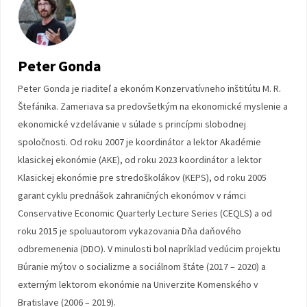
Peter Gonda
Peter Gonda je riaditeľ a ekonóm Konzervatívneho inštitútu M. R.
Štefánika. Zameriava sa predovšetkým na ekonomické myslenie a
ekonomické vzdelávanie v súlade s princípmi slobodnej
spoločnosti. Od roku 2007 je koordinátor a lektor Akadémie
klasickej ekonómie (AKE), od roku 2023 koordinátor a lektor
Klasickej ekonómie pre stredoškolákov (KEPS), od roku 2005
garant cyklu prednášok zahraničných ekonómov v rámci
Conservative Economic Quarterly Lecture Series (CEQLS) a od
roku 2015 je spoluautorom vykazovania Dňa daňového
odbremenenia (DDO). V minulosti bol napríklad vedúcim projektu
Búranie mýtov o socializme a sociálnom štáte (2017 – 2020) a
externým lektorom ekonómie na Univerzite Komenského v
Bratislave (2006 – 2019).