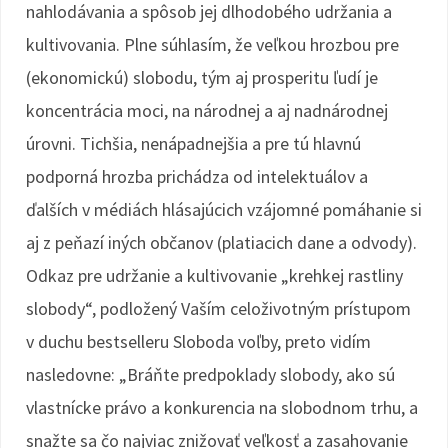
nahlodávania a spôsob jej dlhodobého udržania a
kultivovania. Plne súhlasím, že veľkou hrozbou pre
(ekonomickú) slobodu, tým aj prosperitu ľudí je
koncentrácia moci, na národnej a aj nadnárodnej
úrovni. Tichšia, nenápadnejšia a pre tú hlavnú
podporná hrozba prichádza od intelektuálov a
ďalších v médiách hlásajúcich vzájomné pomáhanie si
aj z peňazí iných občanov (platiacich dane a odvody).
Odkaz pre udržanie a kultivovanie „krehkej rastliny
slobody“, podložený Vaším celoživotným prístupom
v duchu bestselleru Sloboda voľby, preto vidím
nasledovne: „Bráňte predpoklady slobody, ako sú
vlastnícke právo a konkurencia na slobodnom trhu, a
snažte sa čo najviac znižovať veľkosť a zasahovanie