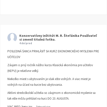
Konzervatívny inštitút M. R. Štefánika
Používateľ
si zmenil titulnú fotku.
4 dní pred
POSLEDNÁ ŠANCA PRIHLÁSIŤ SA KURZ EKONOMICKÉHO MYSLENIA PRE
UČITEĽOV
Záujem o prvý ročník nášho kurzu Klasická ekonómia pre učiteľov
(KEPU) je relatívne veľký.
Niekoľko miest s ubytovaním je však ešte voľných. A viac miest je
voľných na účasť na kurze bez ubytovania.
Aktívni stredoškolskí učitelia so záujmom o ekonomické myslenie sa
tak ešte môžu prihlásiť na kurz DO 23. AUGUSTA.
VIAC INFO:
kepu.ins
...
Zobraziť viac