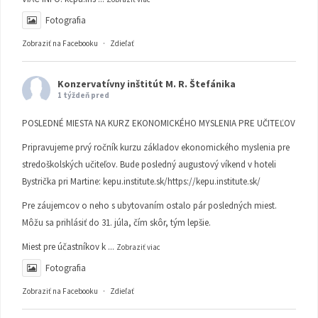
Fotografia
Zobraziť na Facebooku
·
Zdieľať
Konzervatívny inštitút M. R. Štefánika
1 týždeň pred
POSLEDNÉ MIESTA NA KURZ EKONOMICKÉHO MYSLENIA PRE UČITEĽOV
Pripravujeme prvý ročník kurzu základov ekonomického myslenia pre
stredoškolských učiteľov. Bude posledný augustový víkend v hoteli
Bystrička pri Martine:
kepu.institute.sk/https://kepu.institute.sk/
Pre záujemcov o neho s ubytovaním ostalo pár posledných miest.
Môžu sa prihlásiť do 31. júla, čím skôr, tým lepšie.
Miest pre účastníkov k
...
Zobraziť viac
Fotografia
Zobraziť na Facebooku
·
Zdieľať