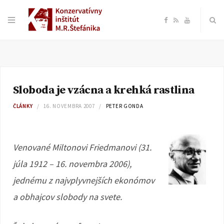
F
R
Y
a
S
o
c
S
u
Sloboda je vzácna a krehká rastlina
e
T
ČLÁNKY
16. NOVEMBRA 2007
PETER GONDA
b
u
o
b
Venované Miltonovi Friedmanovi (31.
júla 1912 – 16. novembra 2006),
o
e
jednému z najvplyvnejších ekonómov
k
a obhajcov slobody na svete.