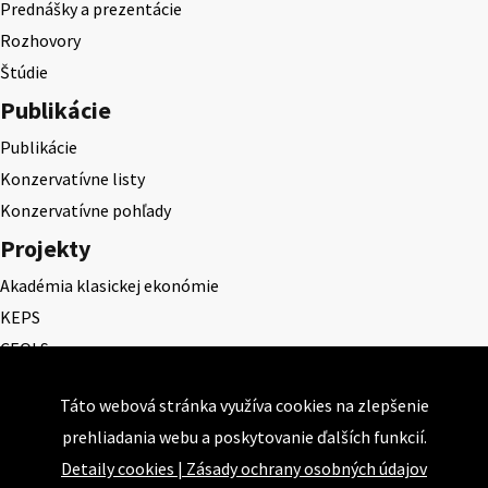
Prednášky a prezentácie
Rozhovory
Štúdie
Publikácie
Publikácie
Konzervatívne listy
Konzervatívne pohľady
Projekty
Akadémia klasickej ekonómie
KEPS
CEQLS
Cena Dominika Tatarku
Táto webová stránka využíva cookies na zlepšenie
Cena Ernesta Valka
prehliadania webu a poskytovanie ďalších funkcií.
Študentská esej
Detaily cookies
|
Zásady ochrany osobných údajov
Deň daňového odbremenenia