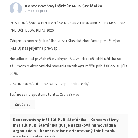
Konzervatívny inštitút M. R. Štefánika
1 mesiac pred
POSLEDNÁ ŠANCA PRIHLÁSIŤ SA NA KURZ EKONOMICKÉHO MYSLENIA
PRE UČITEĽOV: KEPU 2026
Záujem o prvý ročník nášho kurzu Klasická ekonómia pre učiteľov
(KEPU) nás príjemne prekvapil.
Niekoľko miest je však ešte voľných. Aktívni stredoškolskí učitelia so
záujmom o ekonomické myslenie sa tak ešte môžu prihlásiť do 31. júla
2026.
VIAC INFORMÁCIÍ JE NA WEBE:
kepu.institute.sk/
Tešíme sa na spustenie toht
...
Zobraziť viac
Zistiť viac
Konzervatívny inštitút M. R. Štefánika – Konzervatívny
inštitút M. R. Štefánika (KI) je nezisková mimovládna
organizácia – konzervatívne orientovaný think-tank.
www.konzervativizmus.sk