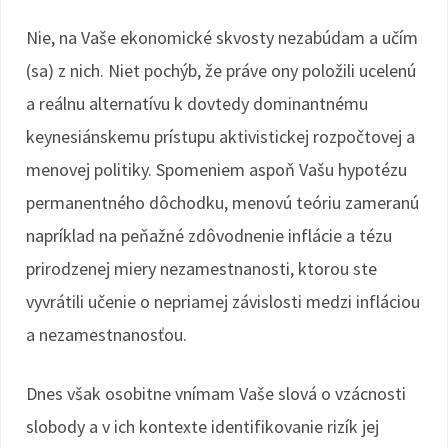
Nie, na Vaše ekonomické skvosty nezabúdam a učím
(sa) z nich. Niet pochýb, že práve ony položili ucelenú
a reálnu alternatívu k dovtedy dominantnému
keynesiánskemu prístupu aktivistickej rozpočtovej a
menovej politiky. Spomeniem aspoň Vašu hypotézu
permanentného dôchodku, menovú teóriu zameranú
napríklad na peňažné zdôvodnenie inflácie a tézu
prirodzenej miery nezamestnanosti, ktorou ste
vyvrátili učenie o nepriamej závislosti medzi infláciou
a nezamestnanosťou.
Dnes však osobitne vnímam Vaše slová o vzácnosti
slobody a v ich kontexte identifikovanie rizík jej