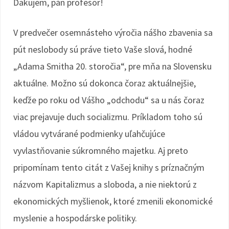
Ďakujem, pán profesor!
V predvečer osemnásteho výročia nášho zbavenia sa
pút neslobody sú práve tieto Vaše slová, hodné
„Adama Smitha 20. storočia“, pre mňa na Slovensku
aktuálne. Možno sú dokonca čoraz aktuálnejšie,
keďže po roku od Vášho „odchodu“ sa u nás čoraz
viac prejavuje duch socializmu. Príkladom toho sú
vládou vytvárané podmienky uľahčujúce
vyvlastňovanie súkromného majetku. Aj preto
pripomínam tento citát z Vašej knihy s príznačným
názvom Kapitalizmus a sloboda, a nie niektorú z
ekonomických myšlienok, ktoré zmenili ekonomické
myslenie a hospodárske politiky.