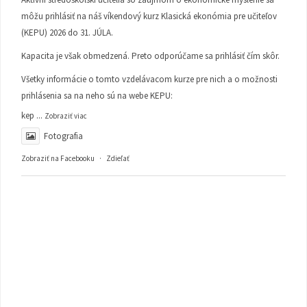
môžu prihlásiť na náš víkendový kurz Klasická ekonómia pre učiteľov
(KEPU) 2026 do 31. JÚLA.
Kapacita je však obmedzená. Preto odporúčame sa prihlásiť čím skôr.
Všetky informácie o tomto vzdelávacom kurze pre nich a o možnosti
prihlásenia sa na neho sú na webe KEPU:
kep
...
Zobraziť viac
Fotografia
Zobraziť na Facebooku
·
Zdieľať