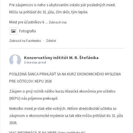
Pre záujemcov o neho s ubytovaním ostalo pár posledných miest.
Môžu sa prihlásiť do 31. júla, čím skôr, tým lepšie.
Miest pre účastníkov k
...
Zobraziť viac
Fotografia
Zobraziť na Facebooku
·
Zdieľať
Konzervatívny inštitút M. R. Štefánika
1 mesiac pred
POSLEDNÁ ŠANCA PRIHLÁSIŤ SA NA KURZ EKONOMICKÉHO MYSLENIA
PRE UČITEĽOV: KEPU 2026
Záujem o prvý ročník nášho kurzu Klasická ekonómia pre učiteľov
(KEPU) nás príjemne prekvapil.
Niekoľko miest je však ešte voľných. Aktívni stredoškolskí učitelia so
záujmom o ekonomické myslenie sa tak ešte môžu prihlásiť do 31. júla
2026.
VIAC INFORMÁCIÍ JE NA WEBE:
kepu.institute.sk/