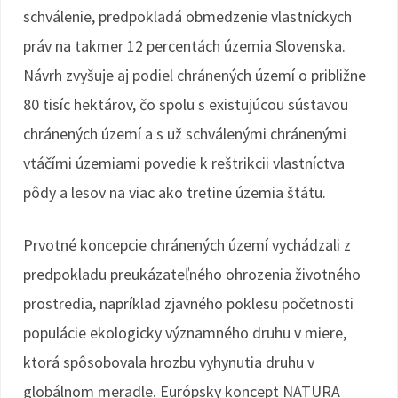
schválenie, predpokladá obmedzenie vlastníckych
práv na takmer 12 percentách územia Slovenska.
Návrh zvyšuje aj podiel chránených území o približne
80 tisíc hektárov, čo spolu s existujúcou sústavou
chránených území a s už schválenými chránenými
vtáčími územiami povedie k reštrikcii vlastníctva
pôdy a lesov na viac ako tretine územia štátu.
Prvotné koncepcie chránených území vychádzali z
predpokladu preukázateľného ohrozenia životného
prostredia, napríklad zjavného poklesu početnosti
populácie ekologicky významného druhu v miere,
ktorá spôsobovala hrozbu vyhynutia druhu v
globálnom meradle. Európsky koncept NATURA