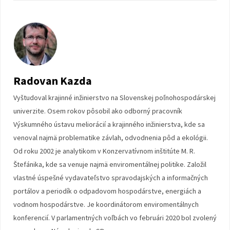
Radovan Kazda
Vyštudoval krajinné inžinierstvo na Slovenskej poľnohospodárskej
univerzite. Osem rokov pôsobil ako odborný pracovník
Výskumného ústavu meliorácií a krajinného inžinierstva, kde sa
venoval najmä problematike závlah, odvodnenia pôd a ekológii.
Od roku 2002 je analytikom v Konzervatívnom inštitúte M. R.
Štefánika, kde sa venuje najmä enviromentálnej politike. Založil
vlastné úspešné vydavateľstvo spravodajských a informačných
portálov a periodík o odpadovom hospodárstve, energiách a
vodnom hospodárstve. Je koordinátorom enviromentálnych
konferencií. V parlamentných voľbách vo februári 2020 bol zvolený