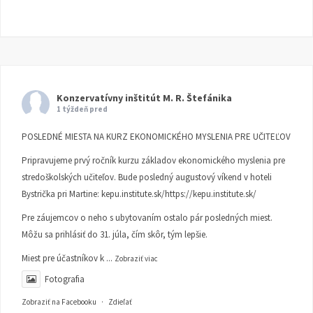
Konzervatívny inštitút M. R. Štefánika
1 týždeň pred
POSLEDNÉ MIESTA NA KURZ EKONOMICKÉHO MYSLENIA PRE UČITEĽOV
Pripravujeme prvý ročník kurzu základov ekonomického myslenia pre
stredoškolských učiteľov. Bude posledný augustový víkend v hoteli
Bystrička pri Martine:
kepu.institute.sk/https://kepu.institute.sk/
Pre záujemcov o neho s ubytovaním ostalo pár posledných miest.
Môžu sa prihlásiť do 31. júla, čím skôr, tým lepšie.
Miest pre účastníkov k
...
Zobraziť viac
Fotografia
Zobraziť na Facebooku
·
Zdieľať