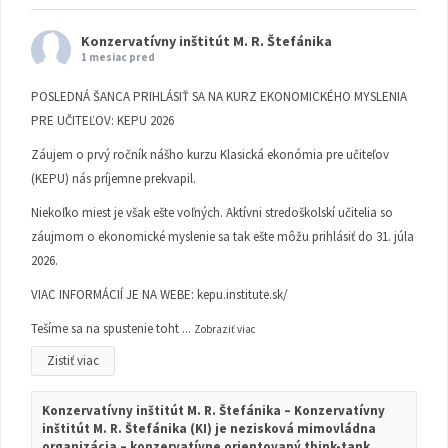
Konzervatívny inštitút M. R. Štefánika
1 mesiac pred
POSLEDNÁ ŠANCA PRIHLÁSIŤ SA NA KURZ EKONOMICKÉHO MYSLENIA
PRE UČITEĽOV: KEPU 2026
Záujem o prvý ročník nášho kurzu Klasická ekonómia pre učiteľov
(KEPU) nás príjemne prekvapil.
Niekoľko miest je však ešte voľných. Aktívni stredoškolskí učitelia so
záujmom o ekonomické myslenie sa tak ešte môžu prihlásiť do 31. júla
2026.
VIAC INFORMÁCIÍ JE NA WEBE:
kepu.institute.sk/
Tešíme sa na spustenie toht
...
Zobraziť viac
Zistiť viac
Konzervatívny inštitút M. R. Štefánika – Konzervatívny
inštitút M. R. Štefánika (KI) je nezisková mimovládna
organizácia – konzervatívne orientovaný think-tank.