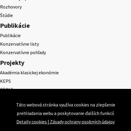
Rozhovory
Štúdie
Publikácie
Publikácie
Konzervatívne listy
Konzervatívne pohľady
Projekty
Akadémia klasickej ekonómie
KEPS
CEQLS
Cena Dominika Tatarku
Táto webová stránka využíva cookies na zlepšenie
Cena Ernesta Valka
prehliadania webu a poskytovanie ďalších funkcií.
Študentská esej
Detaily cookies
|
Zásady ochrany osobných údajov
Deň daňového odbremenenia