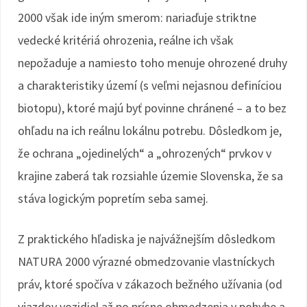
2000 však ide iným smerom: nariaďuje striktne
vedecké kritériá ohrozenia, reálne ich však
nepožaduje a namiesto toho menuje ohrozené druhy
a charakteristiky území (s veľmi nejasnou definíciou
biotopu), ktoré majú byť povinne chránené – a to bez
ohľadu na ich reálnu lokálnu potrebu. Dôsledkom je,
že ochrana „ojedinelých“ a „ohrozených“ prvkov v
krajine zaberá tak rozsiahle územie Slovenska, že sa
stáva logickým popretím seba samej.
Z praktického hľadiska je najvážnejším dôsledkom
NATURA 2000 výrazné obmedzovanie vlastníckych
práv, ktoré spočíva v zákazoch bežného užívania (od
vjazdov vozidiel až po prísne obmedzenia v pohybe a