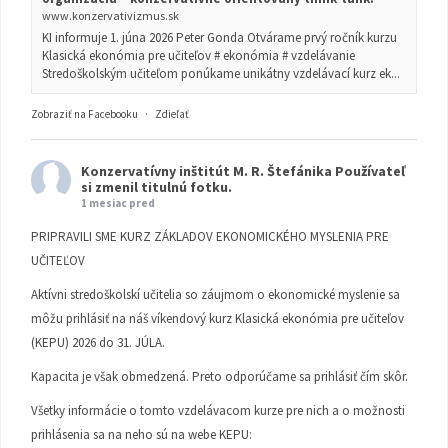
www.konzervativizmus.sk
KI informuje 1. júna 2026 Peter Gonda Otvárame prvý ročník kurzu
Klasická ekonómia pre učiteľov # ekonómia # vzdelávanie
Stredoškolským učiteľom ponúkame unikátny vzdelávací kurz ek...
Zobraziť na Facebooku
·
Zdieľať
Konzervatívny inštitút M. R. Štefánika
Používateľ
si zmenil titulnú fotku.
1 mesiac pred
PRIPRAVILI SME KURZ ZÁKLADOV EKONOMICKÉHO MYSLENIA PRE
UČITEĽOV
Aktívni stredoškolskí učitelia so záujmom o ekonomické myslenie sa
môžu prihlásiť na náš víkendový kurz Klasická ekonómia pre učiteľov
(KEPU) 2026 do 31. JÚLA.
Kapacita je však obmedzená. Preto odporúčame sa prihlásiť čím skôr.
Všetky informácie o tomto vzdelávacom kurze pre nich a o možnosti
prihlásenia sa na neho sú na webe KEPU: