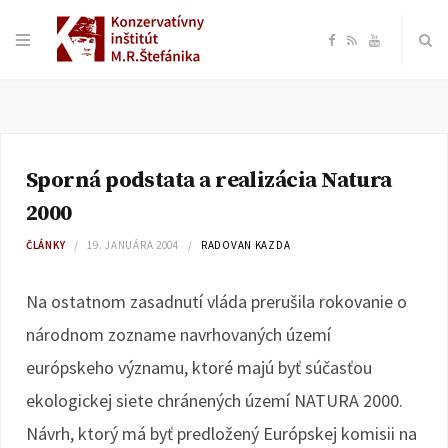
F
R
Y
a
S
o
c
S
u
Sporná podstata a realizácia Natura
e
T
2000
b
u
ČLÁNKY
19. JANUÁRA 2004
RADOVAN KAZDA
o
b
Na ostatnom zasadnutí vláda prerušila rokovanie o
národnom zozname navrhovaných území
o
e
európskeho významu, ktoré majú byť súčasťou
k
ekologickej siete chránených území NATURA 2000.
Návrh, ktorý má byť predložený Európskej komisii na