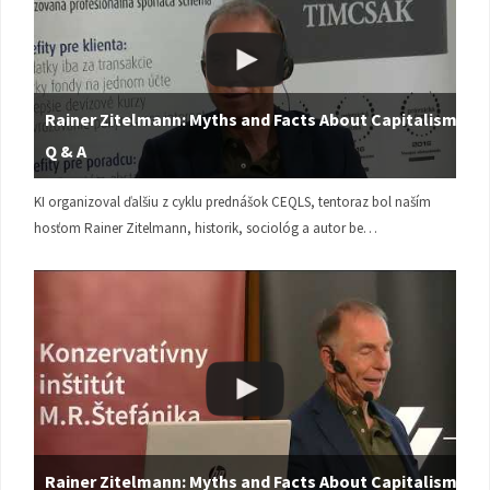
Rainer Zitelmann: Myths and Facts About Capitalism |
Q & A
KI organizoval ďalšiu z cyklu prednášok CEQLS, tentoraz bol naším
hosťom Rainer Zitelmann, historik, sociológ a autor be…
Rainer Zitelmann: Myths and Facts About Capitalism