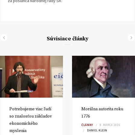
za poslanca Národnej rady SR.
Súvisiace články
Potrebujeme viac ľudí
Morálna autorita roku
so znalosťou základov
1776
ekonomického
ČLÁNKY
9. MARCA 2026
myslenia
DANIEL KLEIN