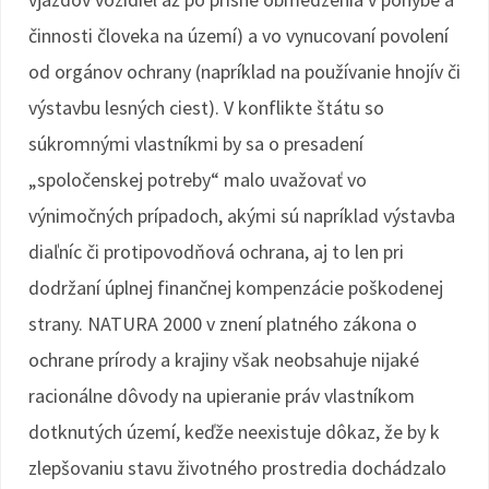
činnosti človeka na území) a vo vynucovaní povolení
od orgánov ochrany (napríklad na používanie hnojív či
výstavbu lesných ciest). V konflikte štátu so
súkromnými vlastníkmi by sa o presadení
„spoločenskej potreby“ malo uvažovať vo
výnimočných prípadoch, akými sú napríklad výstavba
diaľníc či protipovodňová ochrana, aj to len pri
dodržaní úplnej finančnej kompenzácie poškodenej
strany. NATURA 2000 v znení platného zákona o
ochrane prírody a krajiny však neobsahuje nijaké
racionálne dôvody na upieranie práv vlastníkom
dotknutých území, keďže neexistuje dôkaz, že by k
zlepšovaniu stavu životného prostredia dochádzalo