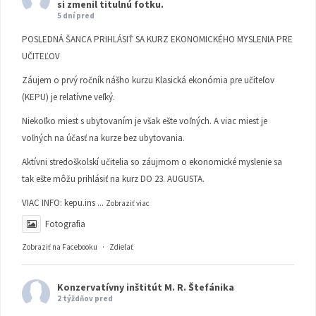
si zmenil titulnú fotku.
5 dní pred
POSLEDNÁ ŠANCA PRIHLÁSIŤ SA KURZ EKONOMICKÉHO MYSLENIA PRE
UČITEĽOV
Záujem o prvý ročník nášho kurzu Klasická ekonómia pre učiteľov
(KEPU) je relatívne veľký.
Niekoľko miest s ubytovaním je však ešte voľných. A viac miest je
voľných na účasť na kurze bez ubytovania.
Aktívni stredoškolskí učitelia so záujmom o ekonomické myslenie sa
tak ešte môžu prihlásiť na kurz DO 23. AUGUSTA.
VIAC INFO:
kepu.ins
...
Zobraziť viac
Fotografia
Zobraziť na Facebooku
·
Zdieľať
Konzervatívny inštitút M. R. Štefánika
2 týždňov pred