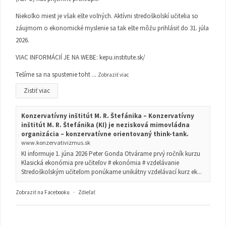
Niekoľko miest je však ešte voľných. Aktívni stredoškolskí učitelia so
záujmom o ekonomické myslenie sa tak ešte môžu prihlásiť do 31. júla
2026.
VIAC INFORMÁCIÍ JE NA WEBE:
kepu.institute.sk/
Tešíme sa na spustenie toht
...
Zobraziť viac
Zistiť viac
Konzervatívny inštitút M. R. Štefánika – Konzervatívny
inštitút M. R. Štefánika (KI) je nezisková mimovládna
organizácia – konzervatívne orientovaný think-tank.
www.konzervativizmus.sk
KI informuje 1. júna 2026 Peter Gonda Otvárame prvý ročník kurzu
Klasická ekonómia pre učiteľov # ekonómia # vzdelávanie
Stredoškolským učiteľom ponúkame unikátny vzdelávací kurz ek...
Zobraziť na Facebooku
·
Zdieľať