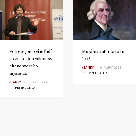
Potrebujeme viac ľudí
Morálna autorita roku
so znalosťou základov
1776
ekonomického
ČLÁNKY
9. MARCA 2026
myslenia
DANIEL KLEIN
ČLÁNKY
16. APRÍLA 2026
PETER GONDA