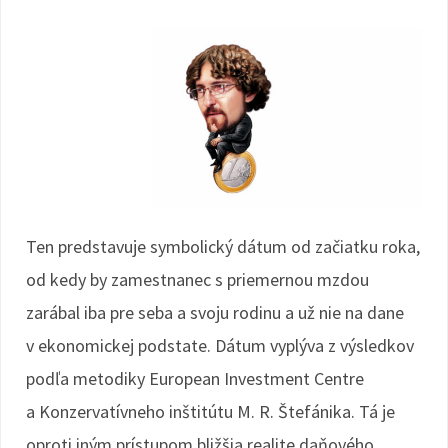
Ten predstavuje symbolický dátum od začiatku roka,
od kedy by zamestnanec s priemernou mzdou
zarábal iba pre seba a svoju rodinu a už nie na dane
v ekonomickej podstate. Dátum vyplýva z výsledkov
podľa metodiky European Investment Centre
a Konzervatívneho inštitútu M. R. Štefánika. Tá je
oproti iným prístupom bližšia realite daňového