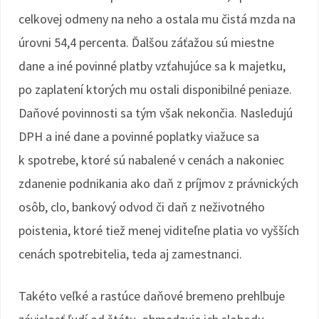
celkovej odmeny na neho a ostala mu čistá mzda na
úrovni 54,4 percenta. Ďalšou záťažou sú miestne
dane a iné povinné platby vzťahujúce sa k majetku,
po zaplatení ktorých mu ostali disponibilné peniaze.
Daňové povinnosti sa tým však nekončia. Nasledujú
DPH a iné dane a povinné poplatky viažuce sa
k spotrebe, ktoré sú nabalené v cenách a nakoniec
zdanenie podnikania ako daň z príjmov z právnických
osôb, clo, bankový odvod či daň z neživotného
poistenia, ktoré tiež menej viditeľne platia vo vyšších
cenách spotrebitelia, teda aj zamestnanci.
Takéto veľké a rastúce daňové bremeno prehlbuje