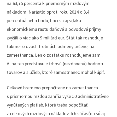
na 63,75 percenta k priemerným mzdovým
nákladom. Narástlo oproti roku 2014 o 3,4
percentuálneho bodu, hoci sa aj vďaka
ekonomickému rastu daňové a odvodové príjmy
zvýšili o viac ako 9 miliárd eur. Štát tak rozhoduje
takmer o dvoch tretinách odmeny určenej na
zamestnanca. Len o zostatku rozhodujeme sami.
A iba ten predstavuje trhovú (nezdanenú) hodnotu
tovarov a služieb, ktoré zamestnanec mohol kúpiť.
Celkové bremeno prepočítané na zamestnanca
s priemernou mzdou zahŕňa vyše 50 administratívne
vynútených platieb, ktoré treba odpočítať
z celkových mzdových nákladov. Ich súčasťou sú aj