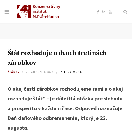
F
R
Y
a
S
o
c
S
u
Štát rozhoduje o dvoch tretinách
e
T
zárobkov
b
u
ČLÁNKY
25. AUGUSTA 2020
PETER GONDA
o
b
O akej časti zárobkov rozhodujeme sami a o akej
rozhoduje štát? – je dôležitá otázka pre slobodu
o
e
a prosperitu v každom čase. Odpoveď naznačuje
k
Deň daňového odbremenenia, ktorý je 22.
augusta.