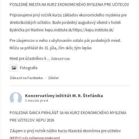
POSLEDNÉ MIESTA NA KURZ EKONOMICKÉHO MYSLENIA PRE UČITEĽOV
Pripravujeme prvý ročník kurzu základov ekonomického myslenia pre
stredoškolských učiteľov. Bude posledný augustový víkend v hoteli
Bystrička pri Martine:
kepu.institute.sk/https://kepu.institute.sk/
Pre záujemcov o neho s ubytovaním ostalo pár posledných miest.
Môžu sa prihlásiť do 31. júla, čím skôr, tým lepšie.
Miest pre účastníkov k
...
Zobraziť viac
Fotografia
Zobraziť na Facebooku
·
Zdieľať
Konzervatívny inštitút M. R. Štefánika
1 mesiac pred
POSLEDNÁ ŠANCA PRIHLÁSIŤ SA NA KURZ EKONOMICKÉHO MYSLENIA
PRE UČITEĽOV: KEPU 2026
Záujem o prvý ročník nášho kurzu Klasická ekonómia pre učiteľov
(KEPU) nás príjemne prekvapil.