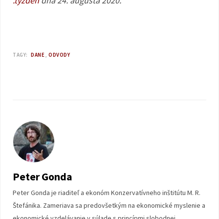
.týždeň
dňa 24. augusta 2020.
TAGY:
DANE
ODVODY
Peter Gonda
Peter Gonda je riaditeľ a ekonóm Konzervatívneho inštitútu M. R.
Štefánika. Zameriava sa predovšetkým na ekonomické myslenie a
ekonomické vzdelávanie v súlade s princípmi slobodnej