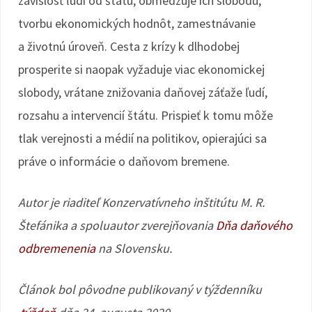
závislosť ľudí od štátu, obmedzuje ich slobodu,
tvorbu ekonomických hodnôt, zamestnávanie
a životnú úroveň. Cesta z krízy k dlhodobej
prosperite si naopak vyžaduje viac ekonomickej
slobody, vrátane znižovania daňovej záťaže ľudí,
rozsahu a intervencií štátu. Prispieť k tomu môže
tlak verejnosti a médií na politikov, opierajúci sa
práve o informácie o daňovom bremene.
Autor je riaditeľ Konzervatívneho inštitútu M. R.
Štefánika a spoluautor zverejňovania
Dňa daňového
odbremenenia
na Slovensku.
Článok bol pôvodne publikovaný v týždenníku