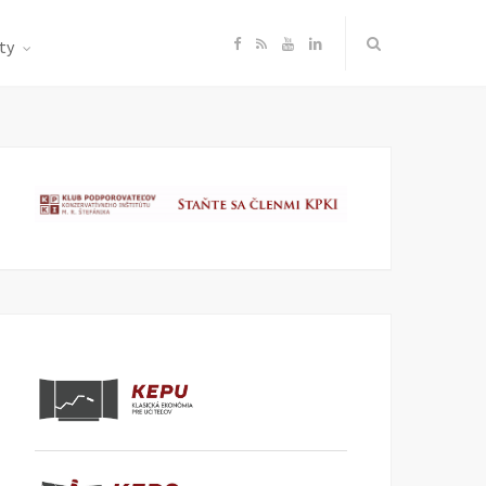
F
R
Y
L
ty
a
S
o
i
c
S
u
n
e
T
k
b
u
e
o
b
d
o
e
I
k
n