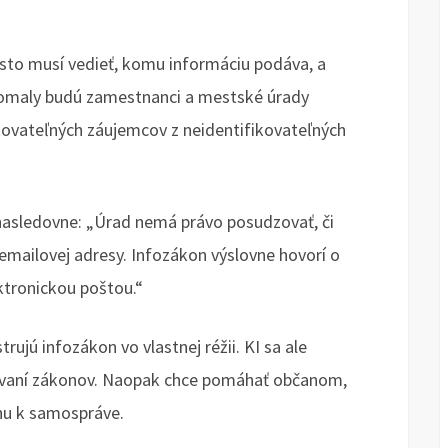
esto musí vedieť, komu informáciu podáva, a
 Pomaly budú zamestnanci a mestské úrady
kovateľných záujemcov z neidentifikovateľných
 nasledovne: „Úrad nemá právo posudzovať, či
 emailovej adresy. Infozákon výslovne hovorí o
ktronickou poštou.“
ujú infozákon vo vlastnej réžii. KI sa ale
šovaní zákonov. Naopak chce pomáhať občanom,
ahu k samospráve.