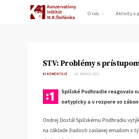
O nás
Aktivity a 
STV: Problémy s prístupo
KI KOMENTUJE
19. MARCA 2013
Spišské Podhradie reagovalo na
netypicky a v rozpore so záko
Ondrej Dostál Spišskému Podhradiu vytýka
na základe žiadosti zaslanej emailom s tý