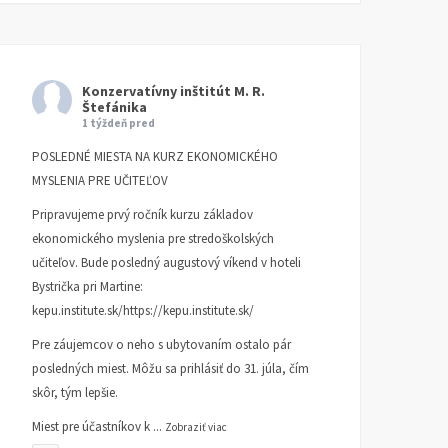
Konzervatívny inštitút M. R.
Štefánika
TA3: Konečne prišiel deň,
K bludom SNS o „návrat
1 týždeň pred
kedy už pracujeme pre
k trom socialistickým
POSLEDNÉ MIESTA NA KURZ EKONOMICKÉHO
seba
krajom
MYSLENIA PRE UČITEĽOV
KI KOMENTUJE
25. AUGUSTA
KI KOMENTUJE
20. AUGUSTA
Pripravujeme prvý ročník kurzu základov
2025
2025
ekonomického myslenia pre stredoškolských
učiteľov. Bude posledný augustový víkend v hoteli
Bystrička pri Martine:
kepu.institute.sk/https://kepu.institute.sk/
Pre záujemcov o neho s ubytovaním ostalo pár
posledných miest. Môžu sa prihlásiť do 31. júla, čím
skôr, tým lepšie.
Miest pre účastníkov k
...
Zobraziť viac