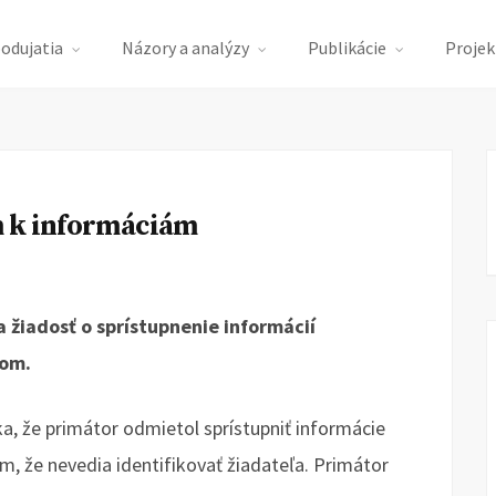
podujatia
Názory a analýzy
Publikácie
Projek
m k informáciám
 žiadosť o sprístupnenie informácií
nom.
, že primátor odmietol sprístupniť informácie
m, že nevedia identifikovať žiadateľa. Primátor