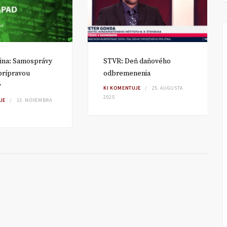
ina: Samosprávy
STVR: Deň daňového
 prípravou
odbremenenia
v
KI KOMENTUJE
25. AUGUSTA
2025
JE
13. NOVEMBRA