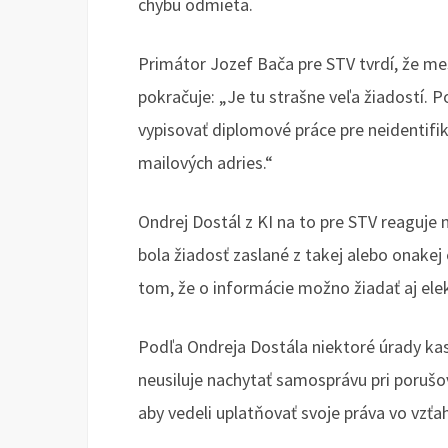
chybu odmieta.
Primátor Jozef Bača pre STV tvrdí, že m
pokračuje: „Je tu strašne veľa žiadostí.
vypisovať diplomové práce pre neidentifi
mailových adries.“
Ondrej Dostál z KI na to pre STV reaguje
bola žiadosť zaslané z takej alebo onakej
tom, že o informácie možno žiadať aj ele
Podľa Ondreja Dostála niektoré úrady kastr
neusiluje nachytať samosprávu pri poru
aby vedeli uplatňovať svoje práva vo vzť