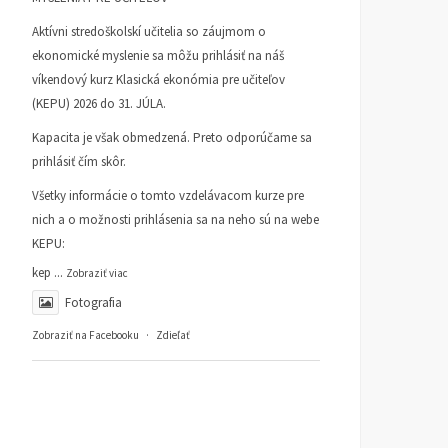
Aktívni stredoškolskí učitelia so záujmom o
ekonomické myslenie sa môžu prihlásiť na náš
víkendový kurz Klasická ekonómia pre učiteľov
(KEPU) 2026 do 31. JÚLA.
Kapacita je však obmedzená. Preto odporúčame sa
prihlásiť čím skôr.
Všetky informácie o tomto vzdelávacom kurze pre
nich a o možnosti prihlásenia sa na neho sú na webe
KEPU:
kep
...
Zobraziť viac
Fotografia
Zobraziť na Facebooku
·
Zdieľať