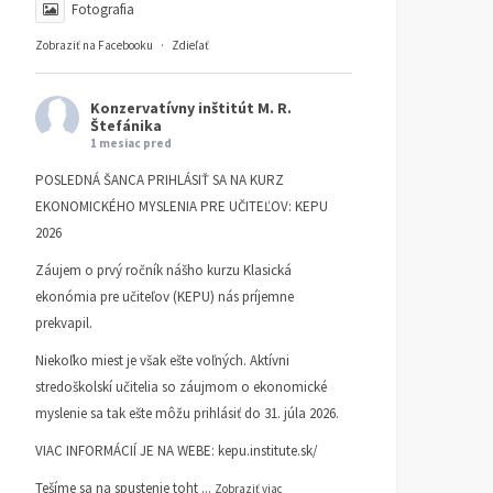
Fotografia
Zobraziť na Facebooku
·
Zdieľať
Konzervatívny inštitút M. R.
Štefánika
1 mesiac pred
POSLEDNÁ ŠANCA PRIHLÁSIŤ SA NA KURZ
EKONOMICKÉHO MYSLENIA PRE UČITEĽOV: KEPU
2026
Záujem o prvý ročník nášho kurzu Klasická
ekonómia pre učiteľov (KEPU) nás príjemne
prekvapil.
Niekoľko miest je však ešte voľných. Aktívni
stredoškolskí učitelia so záujmom o ekonomické
myslenie sa tak ešte môžu prihlásiť do 31. júla 2026.
VIAC INFORMÁCIÍ JE NA WEBE:
kepu.institute.sk/
Tešíme sa na spustenie toht
...
Zobraziť viac