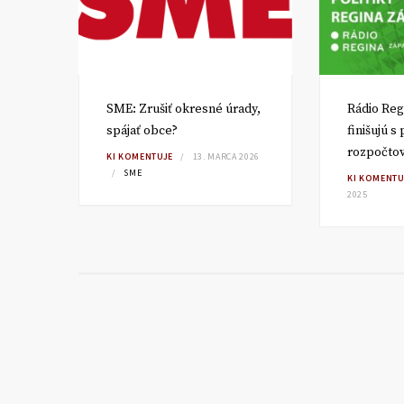
SME: Zrušiť okresné úrady,
Rádio Reg
spájať obce?
finišujú s
rozpočto
TA
KI KOMENTUJE
13. MARCA 2026
SME
KI KOMENTU
2025