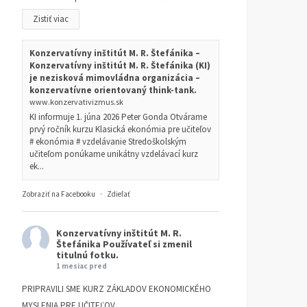
Zistiť viac
Konzervatívny inštitút M. R. Štefánika –
Konzervatívny inštitút M. R. Štefánika (KI)
je nezisková mimovládna organizácia –
konzervatívne orientovaný think-tank.
www.konzervativizmus.sk
KI informuje 1. júna 2026 Peter Gonda Otvárame
prvý ročník kurzu Klasická ekonómia pre učiteľov
# ekonómia # vzdelávanie Stredoškolským
učiteľom ponúkame unikátny vzdelávací kurz
ek...
Zobraziť na Facebooku
·
Zdieľať
Konzervatívny inštitút M. R.
Štefánika
Používateľ si zmenil
titulnú fotku.
1 mesiac pred
PRIPRAVILI SME KURZ ZÁKLADOV EKONOMICKÉHO
MYSLENIA PRE UČITEĽOV