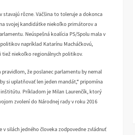
ov stavajú rôzne. Väčšina to toleruje a dokonca
 na svojej kandidátke niekoľko primátorov a
parlamentu. Neúspešná koalícia PS/Spolu mala v
 politikov napríklad Katarínu Macháčkovú,
 tiež niekoľko regionálnych politikov.
ým pravidlom, že poslanec parlamentu by nemal
 by si uplatňovať len jeden mandát,“ pripomína
nštitútu. Príkladom je Milan Laurenčík, ktorý
vojom zvolení do Národnej rady v roku 2016
 je v silách jedného človeka zodpovedne zvládnuť