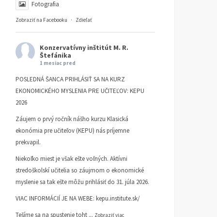
Fotografia
Zobraziť na Facebooku
·
Zdieľať
Konzervatívny inštitút M. R.
Štefánika
1 mesiac pred
POSLEDNÁ ŠANCA PRIHLÁSIŤ SA NA KURZ
EKONOMICKÉHO MYSLENIA PRE UČITEĽOV: KEPU
2026
Záujem o prvý ročník nášho kurzu Klasická
ekonómia pre učiteľov (KEPU) nás príjemne
TA3: Konečne prišiel deň,
K bludom SNS o „návrat
prekvapil.
kedy už pracujeme pre
k trom socialistickým
Niekoľko miest je však ešte voľných. Aktívni
seba
krajom
stredoškolskí učitelia so záujmom o ekonomické
KI KOMENTUJE
25. AUGUSTA
KI KOMENTUJE
20. AUGUSTA
myslenie sa tak ešte môžu prihlásiť do 31. júla 2026.
2025
2025
VIAC INFORMÁCIÍ JE NA WEBE:
kepu.institute.sk/
Tešíme sa na spustenie toht
...
Zobraziť viac