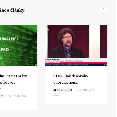
iace články
ina: Samosprávy
STVR: Deň daňového
 prípravou
odbremenenia
v
KI KOMENTUJE
25. AUGUSTA
2025
JE
13. NOVEMBRA