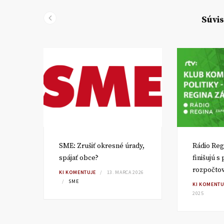
Súvis
SME: Zrušiť okresné úrady,
Rádio Reg
spájať obce?
finišujú s
rozpočto
TA
KI KOMENTUJE
13. MARCA 2026
SME
KI KOMENTU
2025