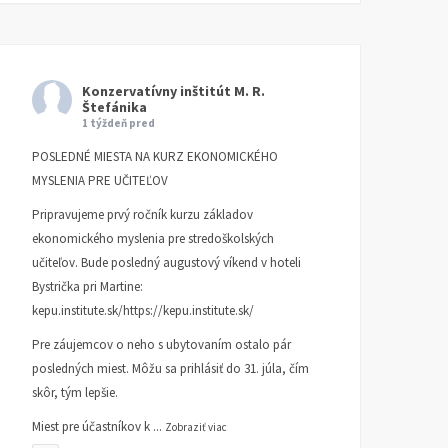
Konzervatívny inštitút M. R.
Štefánika
1 týždeň pred
POSLEDNÉ MIESTA NA KURZ EKONOMICKÉHO
MYSLENIA PRE UČITEĽOV
Pripravujeme prvý ročník kurzu základov
ekonomického myslenia pre stredoškolských
učiteľov. Bude posledný augustový víkend v hoteli
Bystrička pri Martine:
kepu.institute.sk/https://kepu.institute.sk/
Pre záujemcov o neho s ubytovaním ostalo pár
posledných miest. Môžu sa prihlásiť do 31. júla, čím
skôr, tým lepšie.
Miest pre účastníkov k
...
Zobraziť viac