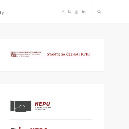
F
R
Y
L
ty
a
S
o
i
c
S
u
n
e
T
k
b
u
e
o
b
d
o
e
I
k
n