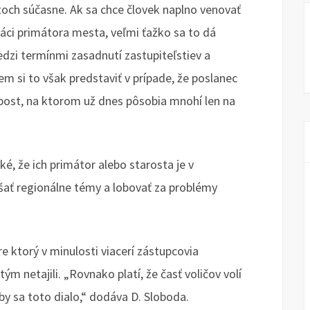
och súčasne. Ak sa chce človek naplno venovať
ráci primátora mesta, veľmi ťažko sa to dá
edzi termínmi zasadnutí zastupiteľstiev a
em si to však predstaviť v prípade, že poslanec
post, na ktorom už dnes pôsobia mnohí len na
é, že ich primátor alebo starosta je v
ášať regionálne témy a lobovať za problémy
e ktorý v minulosti viacerí zástupcovia
ým netajili. „Rovnako platí, že časť voličov volí
by sa toto dialo,“ dodáva D. Sloboda.