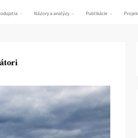
podujatia
Názory a analýzy
Publikácie
Projek
átori