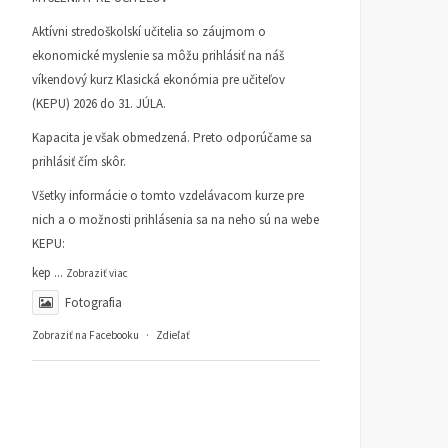
Aktívni stredoškolskí učitelia so záujmom o
ekonomické myslenie sa môžu prihlásiť na náš
víkendový kurz Klasická ekonómia pre učiteľov
(KEPU) 2026 do 31. JÚLA.
Kapacita je však obmedzená. Preto odporúčame sa
prihlásiť čím skôr.
Všetky informácie o tomto vzdelávacom kurze pre
nich a o možnosti prihlásenia sa na neho sú na webe
KEPU:
kep
...
Zobraziť viac
Fotografia
Zobraziť na Facebooku
·
Zdieľať