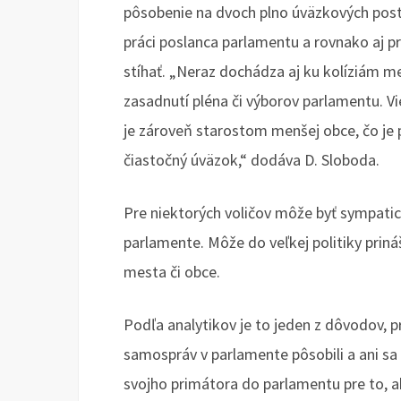
pôsobenie na dvoch plno úväzkových post
práci poslanca parlamentu a rovnako aj p
stíhať. „Neraz dochádza aj ku kolíziám m
zasadnutí pléna či výborov parlamentu. Vi
je zároveň starostom menšej obce, čo je 
čiastočný úväzok,“ dodáva D. Sloboda.
Pre niektorých voličov môže byť sympatick
parlamente. Môže do veľkej politiky prin
mesta či obce.
Podľa analytikov je to jeden z dôvodov, pr
samospráv v parlamente pôsobili a ani sa t
svojho primátora do parlamentu pre to, a