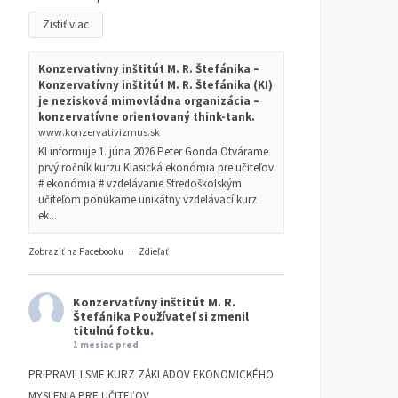
Zistiť viac
Konzervatívny inštitút M. R. Štefánika –
Konzervatívny inštitút M. R. Štefánika (KI)
je nezisková mimovládna organizácia –
konzervatívne orientovaný think-tank.
www.konzervativizmus.sk
KI informuje 1. júna 2026 Peter Gonda Otvárame
prvý ročník kurzu Klasická ekonómia pre učiteľov
# ekonómia # vzdelávanie Stredoškolským
učiteľom ponúkame unikátny vzdelávací kurz
ek...
Zobraziť na Facebooku
·
Zdieľať
Konzervatívny inštitút M. R.
Štefánika
Používateľ si zmenil
titulnú fotku.
1 mesiac pred
PRIPRAVILI SME KURZ ZÁKLADOV EKONOMICKÉHO
MYSLENIA PRE UČITEĽOV