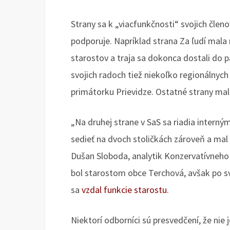
Strany sa k „viacfunkčnosti“ svojich člen
podporuje. Napríklad strana Za ľudí mala
starostov a traja sa dokonca dostali do 
svojich radoch tiež niekoľko regionálnych
primátorku Prievidze. Ostatné strany mali
„Na druhej strane v SaS sa riadia intern
sedieť na dvoch stoličkách zároveň a mal
Dušan Sloboda, analytik Konzervatívneho i
bol starostom obce Terchová, avšak po s
sa
vzdal funkcie starostu
.
Niektorí odborníci sú presvedčení, že nie