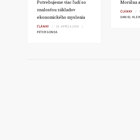
v a
Potrebujeme viac ľudí so
Morálna a
znalosťou základov
ČLÁNKY
ekonomického myslenia
DANIEL KLEI
ČLÁNKY
16. APRÍLA 2026
PETER GONDA