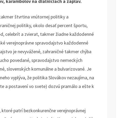
ov, karambolov na diaľniciach a záplav.
takmer štvrtina vnútornej politiky a
aničnej politiky, okolo desať percent športu,
d, celebrít a zvierat, takmer žiadne každodenné
nské verejnoprávne spravodajstvo každodenné
ajstvo je nevyvážené, zahraničné takmer chýba
ducho povedané, spravodajstvo nemeckých
vecné, slovenských komunálne a bulvarizované. Je
 neho vyplýva, že politika Slovákov nezaujíma, na
ste a postavení vo svete) dozvú pramálo a ešte k
 ktoré patrí bezkonkurenčne verejnoprávnej