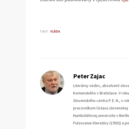
TAGY:
VLÁDA
Peter Zajac
Literárny vedec, absolvent slova
Komenského v Bratislave. V rok
Slovenského centra P. E. N., v r
pracovníkom Ústavu slovenskej li
Humboldtovej univerzite v Berlíne.
Pulzovanie literatúry (1993)) a po