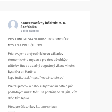
Konzervatívny inštitút M. R.
Štefánika
1 týždeň pred
POSLEDNÉ MIESTA NA KURZ EKONOMICKÉHO
MYSLENIA PRE UČITEĽOV
Pripravujeme prvý ročník kurzu základov
ekonomického myslenia pre stredoškolských
učiteľov. Bude posledný augustový víkend v hoteli
Bystrička pri Martine:
kepu.institute.sk/https://kepu.institute.sk/
Pre záujemcov o neho s ubytovaním ostalo pár
posledných miest. Môžu sa prihlásiť do 31. júla, čím
skôr, tým lepšie.
Miest pre účastníkov k
...
Zobraziť viac