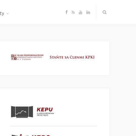
F
R
Y
L
ty
a
S
o
i
c
S
u
n
e
T
k
b
u
e
o
b
d
o
e
I
k
n