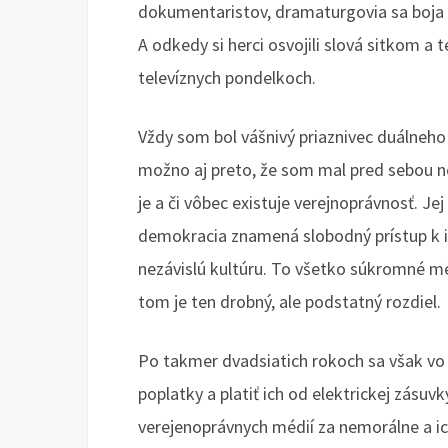
dokumentaristov, dramaturgovia sa boja 
A odkedy si herci osvojili slová sitkom a 
televíznych pondelkoch.
Vždy som bol vášnivý priaznivec duálneh
možno aj preto, že som mal pred sebou 
je a či vôbec existuje verejnoprávnosť. Je
demokracia znamená slobodný prístup k i
nezávislú kultúru. To všetko súkromné mé
tom je ten drobný, ale podstatný rozdiel.
Po takmer dvadsiatich rokoch sa však vo
poplatky a platiť ich od elektrickej zás
verejenoprávnych médií za nemorálne a ic