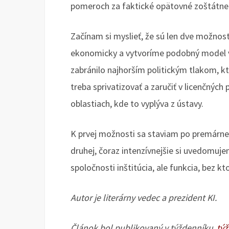
pomeroch za faktické opätovné zoštátne
Začínam si myslieť, že sú len dve možnos
ekonomicky a vytvoríme podobný model vo
zabránilo najhorším politickým tlakom, kt
treba sprivatizovať a zaručiť v licenčnýc
oblastiach, kde to vyplýva z ústavy.
K prvej možnosti sa staviam po premárne
druhej, čoraz intenzívnejšie si uvedomuje
spoločnosti inštitúcia, ale funkcia, bez k
Autor je literárny vedec a prezident KI.
Článok bol publikovaný v týždenníku
.tý