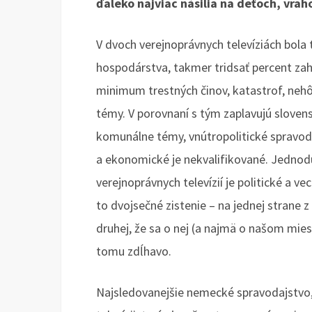
ďaleko najviac násilia na deťoch, vrah
V dvoch verejnoprávnych televíziách bola 
hospodárstva, takmer tridsať percent zahr
minimum trestných činov, katastrof, nehô
témy. V porovnaní s tým zaplavujú slove
komunálne témy, vnútropolitické spravod
a ekonomické je nekvalifikované. Jedno
verejnoprávnych televízií je politické a 
to dvojsečné zistenie – na jednej strane z
druhej, že sa o nej (a najmä o našom mie
tomu zdĺhavo.
Najsledovanejšie nemecké spravodajstvo,