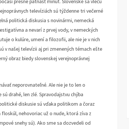
 počasí presne pätnásť minút. Slovenské sa vlečú
ejnoprávnych televíziách sú týždenne tri večerné
elná politická diskusia s novinármi, nemecká
nvestigatívna a nevarí z prvej vody, v nemeckých
uje o kulúre, umení a filozofii, ale nie je v nich
sú v našej televízii aj pri zmenených témach ešte
verný obraz biedy slovenskej verejnoprávnej
ávať neporovnateľné. Ale nie je to len o
ie sú drahé, len zlé. Spravodajstvu chýba
olitické diskusie sú vďaka politikom a čoraz
loskúl, nehovoriac už o nude, ktorá zíva z
lampové snehy sú). Ako sme sa dozvedeli od