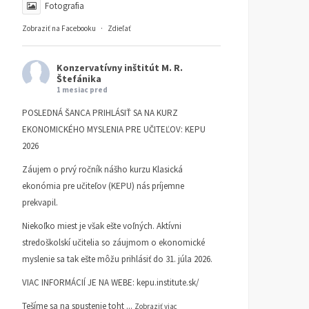
Fotografia
Zobraziť na Facebooku
·
Zdieľať
Konzervatívny inštitút M. R.
Štefánika
1 mesiac pred
POSLEDNÁ ŠANCA PRIHLÁSIŤ SA NA KURZ
EKONOMICKÉHO MYSLENIA PRE UČITEĽOV: KEPU
2026
Záujem o prvý ročník nášho kurzu Klasická
ekonómia pre učiteľov (KEPU) nás príjemne
prekvapil.
Niekoľko miest je však ešte voľných. Aktívni
stredoškolskí učitelia so záujmom o ekonomické
myslenie sa tak ešte môžu prihlásiť do 31. júla 2026.
VIAC INFORMÁCIÍ JE NA WEBE:
kepu.institute.sk/
Tešíme sa na spustenie toht
...
Zobraziť viac