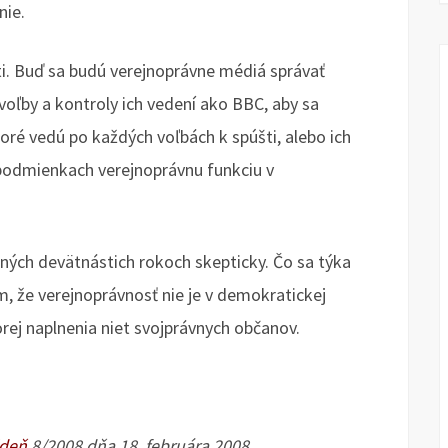
nie.
ti. Buď sa budú verejnoprávne médiá správať
ľby a kontroly ich vedení ako BBC, aby sa
oré vedú po každých voľbách k spúšti, alebo ich
h podmienkach verejnoprávnu funkciu v
ných devätnástich rokoch skepticky. Čo sa týka
m, že verejnoprávnosť nie je v demokratickej
torej naplnenia niet svojprávnych občanov.
ždeň
8/2008 dňa 18. februára 2008.