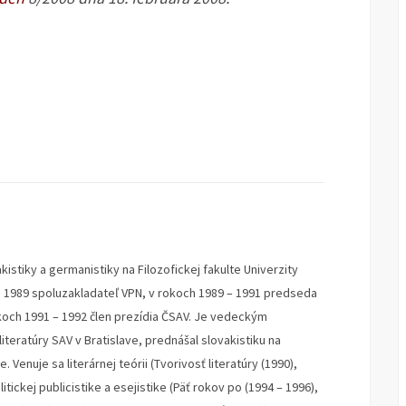
kistiky a germanistiky na Filozofickej fakulte Univerzity
u 1989 spoluzakladateľ VPN, v rokoch 1989 – 1991 predseda
okoch 1991 – 1992 člen prezídia ČSAV. Je vedeckým
teratúry SAV v Bratislave, prednášal slovakistiku na
 Venuje sa literárnej teórii (Tvorivosť literatúry (1990),
litickej publicistike a esejistike (Päť rokov po (1994 – 1996),