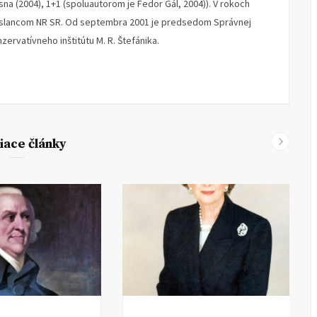
 sna (2004), 1+1 (spoluautorom je Fedor Gál, 2004)). V rokoch
poslancom NR SR. Od septembra 2001 je predsedom Správnej
ervatívneho inštitútu M. R. Štefánika.
iace články