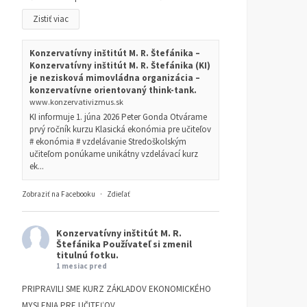
Zistiť viac
Konzervatívny inštitút M. R. Štefánika –
Konzervatívny inštitút M. R. Štefánika (KI)
je nezisková mimovládna organizácia –
konzervatívne orientovaný think-tank.
www.konzervativizmus.sk
KI informuje 1. júna 2026 Peter Gonda Otvárame
prvý ročník kurzu Klasická ekonómia pre učiteľov
# ekonómia # vzdelávanie Stredoškolským
učiteľom ponúkame unikátny vzdelávací kurz
ek...
Zobraziť na Facebooku
·
Zdieľať
Konzervatívny inštitút M. R.
Štefánika
Používateľ si zmenil
titulnú fotku.
1 mesiac pred
PRIPRAVILI SME KURZ ZÁKLADOV EKONOMICKÉHO
MYSLENIA PRE UČITEĽOV