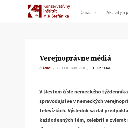
O nás
Aktivity a 
Verejnoprávne médiá
ČLÁNKY
29. FEBRUÁRA 2008
PETER ZAJAC
V šiestom čísle nemeckého týždenníka 
spravodajstve v nemeckých verejnopr
televíziách. Výsledok sa dal predpokl
každodenných tém, celebrít a zvierat a