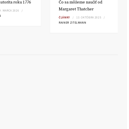
utorita roku 1776
Čo sa môžeme naučiť od
Margaret Thatcher
9. MARCA 2026
N
ČLÁNKY
13. OKTÓBRA 2025
RAINER ZITELMANN