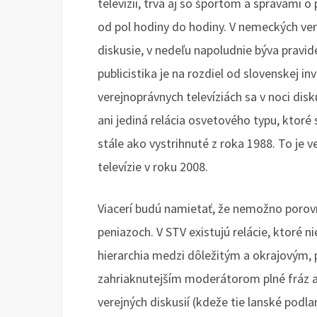
televízii, trvá aj so športom a správami o
od pol hodiny do hodiny. V nemeckých ver
diskusie, v nedeľu napoludnie býva pravid
publicistika je na rozdiel od slovenskej i
verejnoprávnych televíziách sa v noci diskut
ani jediná relácia osvetového typu, ktoré 
stále ako vystrihnuté z roka 1988. To je 
televízie v roku 2008.
Viacerí budú namietať, že nemožno porovn
peniazoch. V STV existujú relácie, ktoré n
hierarchia medzi dôležitým a okrajovým, p
zahriaknutejším moderátorom plné fráz a f
verejných diskusií (kdeže tie lanské pod