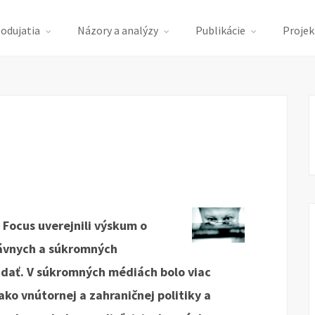
podujatia
Názory a analýzy
Publikácie
Projek
Focus uverejnili výskum o
ávnych a súkromných
adať. V súkromných médiách bolo viac
ko vnútornej a zahraničnej politiky a