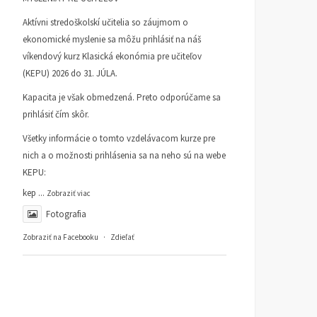
Prečo nie tri socialistické
Zreformuje Fico
Aktívni stredoškolskí učitelia so záujmom o
kraje, a vlastne ani tých
samosprávu na Slovensk
ekonomické myslenie sa môžu prihlásiť na náš
osem z mečiarizmu
Tak určitee!
víkendový kurz Klasická ekonómia pre učiteľov
ČLÁNKY
19. AUGUSTA 2025
ČLÁNKY
9. JÚNA 2025
(KEPU) 2026 do 31. JÚLA.
DUŠAN SLOBODA
DUŠAN SLOBODA
Kapacita je však obmedzená. Preto odporúčame sa
prihlásiť čím skôr.
Všetky informácie o tomto vzdelávacom kurze pre
nich a o možnosti prihlásenia sa na neho sú na webe
KEPU:
kep
...
Zobraziť viac
Fotografia
Zobraziť na Facebooku
·
Zdieľať