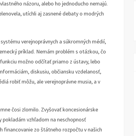
vlastného názoru, alebo ho jednoducho nemajú.
telenovela, utíchli aj zasnené debaty o modrých
o systému verejnoprávnych a súkromných médií,
nemecký príklad. Nemám problém s otázkou, čo
j funkciu možno odčítať priamo z ústavy, lebo
nformáciám, diskusiu, občiansku vzdelanosť,
diá robiť môžu, ale verejnoprávne musia, a v
 mne čosi zlomilo. Zvyšovať koncesionárske
uvky pokladám vzhľadom na neschopnosť
h financovanie zo štátneho rozpočtu v našich