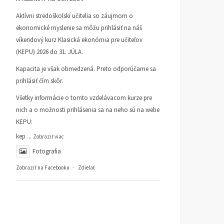
Aktívni stredoškolskí učitelia so záujmom o
ekonomické myslenie sa môžu prihlásiť na náš
víkendový kurz Klasická ekonómia pre učiteľov
(KEPU) 2026 do 31. JÚLA.
Kapacita je však obmedzená. Preto odporúčame sa
prihlásiť čím skôr.
Všetky informácie o tomto vzdelávacom kurze pre
nich a o možnosti prihlásenia sa na neho sú na webe
KEPU:
kep
...
Zobraziť viac
Fotografia
Zobraziť na Facebooku
·
Zdieľať