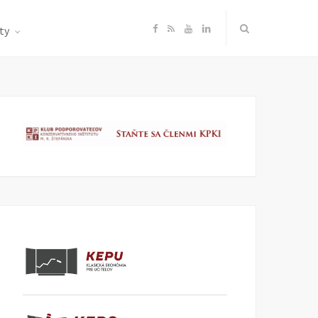
F
R
Y
L
ty
a
S
o
i
c
S
u
n
e
T
k
b
u
e
o
b
d
o
e
I
k
n