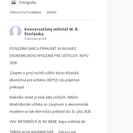
Fotografia
Zobraziť na Facebooku
·
Zdieľať
Konzervatívny inštitút M. R.
Štefánika
1 mesiac pred
POSLEDNÁ ŠANCA PRIHLÁSIŤ SA NA KURZ
EKONOMICKÉHO MYSLENIA PRE UČITEĽOV: KEPU
2026
Záujem o prvý ročník nášho kurzu Klasická
ekonómia pre učiteľov (KEPU) nás príjemne
prekvapil.
Niekoľko miest je však ešte voľných. Aktívni
stredoškolskí učitelia so záujmom o ekonomické
myslenie sa tak ešte môžu prihlásiť do 31. júla 2026.
VIAC INFORMÁCIÍ JE NA WEBE:
kepu.institute.sk/
Tešíme sa na spustenie toht
...
Zobraziť viac