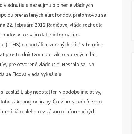
ho vládnutia a nezáujmu o plnenie vládnych
rupciou prerastených eurofondov, prelomovou sa
dňa 22. februára 2012 Radičovej vláda rozhodla
h fondov v rozsahu dát z informačno-
 (ITMS) na portáli otvorených dát“ v termíne
ať prostredníctvom portálu otvorených dát,
tívy pre otvorené vládnutie. Nestalo sa. Na
a sa Ficova vláda vykašlala.
i zaslúžil, aby neostal len v podobe iniciatívy,
 podobe zákonnej ochrany. Či už prostredníctvom
nformáciám alebo cez zákon o informačných