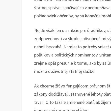
štátnej správe, spočívajúca v nedodržiav
požiadaviek občanov, by sa konečne mohla
Nejde však len o sankcie pre úradníkov, 
zodpovednosti za škodu spôsobenú pri vý
neboli bezzubé. Namiesto potreby vniesť
politikov a politických nominantov, vráta
zrejme opäť presunie k tomu, ako by sa úr
možno doživotnej štátnej službe.
Ak chceme žiť vo fungujúcom právnom štáte
zákony dodržiavali, stanovené lehoty plat
trvali. O to ťažšie zmienené platí, ak žije
ignorované samotnou vládou.