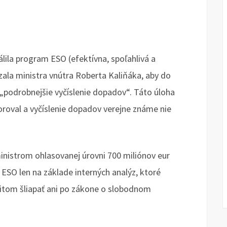
álila program ESO (efektívna, spoľahlivá a
zala ministra vnútra Roberta Kaliňáka, aby do
„podrobnejšie vyčíslenie dopadov“. Táto úloha
oroval a vyčíslenie dopadov verejne známe nie
inistrom ohlasovanej úrovni 700 miliónov eur
e ESO len na základe interných analýz, ktoré
pritom šliapať ani po zákone o slobodnom