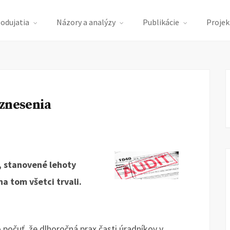
podujatia
Názory a analýzy
Publikácie
Projek
uznesenia
i, stanovené lehoty
na tom všetci trvali.
 počuť, že dlhoročná prax časti úradníkov v