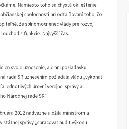
dočkáme. Namiesto toho sa chystá oklieštenie
občianskej spoločnosti pri odtajňovaní toho, čo
opiteľné, že splnomocnenec vlády pre rozvoj
l odchod z funkcie. Najvyšší čas.
nielen svoje uznesenie, ale ani požiadavku
ná rada SR uznesením požiadala vládu „vykonať
 jednotlivých úrovní verejnej správy a
 ho Národnej rade SR“.
ebruára 2012 nadväzne uložila ministrom a
štátnej správy „spracovať audit výkonu