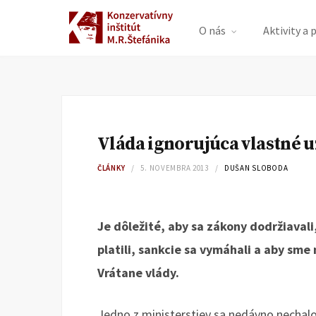
O nás
Aktivity a 
Vláda ignorujúca vlastné 
ČLÁNKY
5. NOVEMBRA 2013
DUŠAN SLOBODA
Je dôležité, aby sa zákony dodržiaval
platili, sankcie sa vymáhali a aby sme 
Vrátane vlády.
Jedno z ministerstiev sa nedávno nechalo