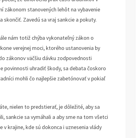
aní zákonom stanovených lehôt na vybavenie
 skončiť. Zavedú sa vraj sankcie a pokuty.
stále nám totiž chýba vykonateľný zákon o
kone verejnej moci, ktorého ustanovenia by
 do zákonov väčšiu dávku zodpovednosti
ne povinnosti uhradiť škody, sa debata čoskoro
adníci mohli čo najlepšie zabetónovať v pokiaľ
, nielen to predstierať, je dôležité, aby sa
ili, sankcie sa vymáhali a aby sme na tom všetci
me v krajine, kde sú dokonca i uznesenia vlády