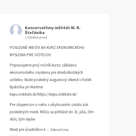
Konzervatívny inštitút M. R.
Štefánika
1 týždeň pred
POSLEDNÉ MIESTA NA KURZ EKONOMICKÉHO
MYSLENIA PRE UČITEĽOV
Pripravujeme prvý ročník kurzu základov
ekonomického myslenia pre stredoškolských
učiteľov. Bude posledný augustový víkend v hoteli
Bystrička pri Martine:
kepu.institute.sk/https://kepu.institute.sk/
Pre záujemcov o neho s ubytovaním ostalo pár
posledných miest. Môžu sa prihlásiť do 31. júla, čím
skôr, tým lepšie.
Miest pre účastníkov k
...
Zobraziť viac