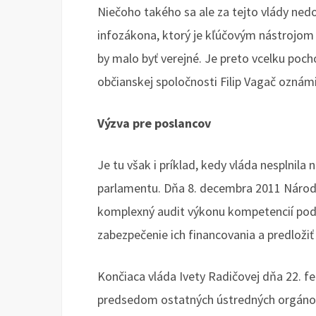
Niečoho takého sa ale za tejto vlády ne
infozákona, ktorý je kľúčovým nástrojom 
by malo byť verejné. Je preto vcelku poch
občianskej spoločnosti Filip Vagač oznámi
Výzva pre poslancov
Je tu však i príklad, kedy vláda nesplnila 
parlamentu. Dňa 8. decembra 2011 Národ
komplexný audit výkonu kompetencií podľa
zabezpečenie ich financovania a predložiť
Končiaca vláda Ivety Radičovej dňa 22. f
predsedom ostatných ústredných orgánov 