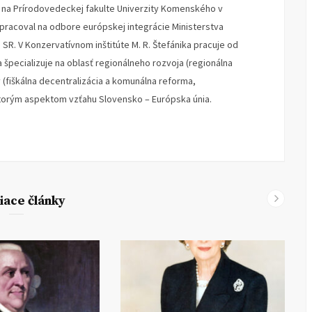
u na Prírodovedeckej fakulte Univerzity Komenského v
4 pracoval na odbore európskej integrácie Ministerstva
SR. V Konzervatívnom inštitúte M. R. Štefánika pracuje od
a špecializuje na oblasť regionálneho rozvoja (regionálna
y (fiškálna decentralizácia a komunálna reforma,
ktorým aspektom vzťahu Slovensko – Európska únia.
iace články