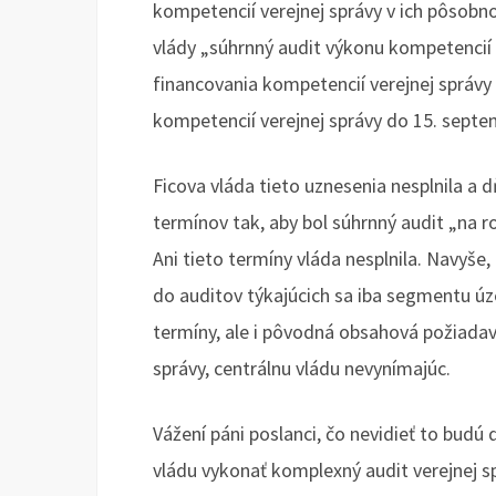
kompetencií verejnej správy v ich pôsobno
vlády „súhrnný audit výkonu kompetencií 
financovania kompetencií verejnej správy
kompetencií verejnej správy do 15. septe
Ficova vláda tieto uznesenia nesplnila a
termínov tak, aby bol súhrnný audit „na r
Ani tieto termíny vláda nesplnila. Navyše,
do auditov týkajúcich sa iba segmentu ú
termíny, ale i pôvodná obsahová požiadavk
správy, centrálnu vládu nevynímajúc.
Vážení páni poslanci, čo nevidieť to budú
vládu vykonať komplexný audit verejnej sp