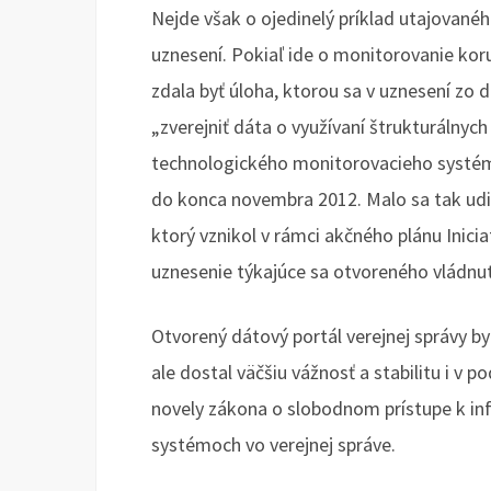
Nejde však o ojedinelý príklad utajované
uznesení. Pokiaľ ide o monitorovanie ko
zdala byť úloha, ktorou sa v uznesení zo 
„zverejniť dáta o využívaní štrukturálnyc
technologického monitorovacieho systému
do konca novembra 2012. Malo sa tak udi
ktorý vznikol v rámci akčného plánu Inicia
uznesenie týkajúce sa otvoreného vládnuti
Otvorený dátový portál verejnej správy by s
ale dostal väčšiu vážnosť a stabilitu i v
novely zákona o slobodnom prístupe k i
systémoch vo verejnej správe.