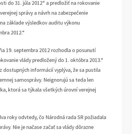
sti do 31. júla 2012“ a predložiť na rokovanie
verejnej správy a návrh na zabezpečenie
 na základe výsledkov auditu výkonu
mbra 2012.“
 dňa 19. septembra 2012 rozhodla o posunutí
okovanie vlády predložený do 1. októbra 2013.“
 z dostupných informácií vyplýva, že sa pustila
zemnej samosprávy. Neignorujú sa teda len
a, ktorá sa týkala všetkých úrovní verejnej
 dva roky odvtedy, čo Národná rada SR požiadala
rávy. Nie je načase začať sa vlády dôrazne