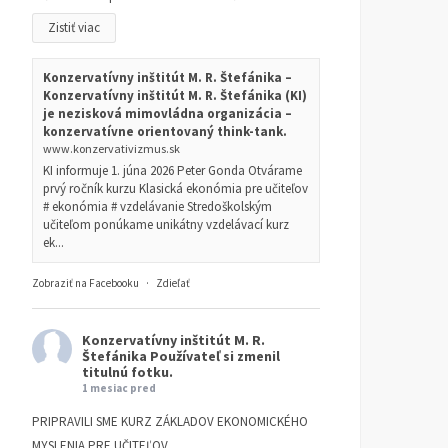
Zistiť viac
Konzervatívny inštitút M. R. Štefánika –
Konzervatívny inštitút M. R. Štefánika (KI)
je nezisková mimovládna organizácia –
konzervatívne orientovaný think-tank.
www.konzervativizmus.sk
KI informuje 1. júna 2026 Peter Gonda Otvárame
prvý ročník kurzu Klasická ekonómia pre učiteľov
# ekonómia # vzdelávanie Stredoškolským
učiteľom ponúkame unikátny vzdelávací kurz
ek...
Zobraziť na Facebooku
·
Zdieľať
Konzervatívny inštitút M. R.
Štefánika
Používateľ si zmenil
titulnú fotku.
1 mesiac pred
PRIPRAVILI SME KURZ ZÁKLADOV EKONOMICKÉHO
MYSLENIA PRE UČITEĽOV