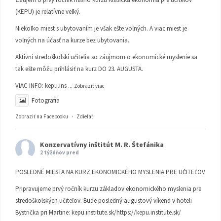
(KEPU) je relatívne veľký.
Niekoľko miest s ubytovaním je však ešte voľných. A viac miest je
voľných na účasť na kurze bez ubytovania.
Aktívni stredoškolskí učitelia so záujmom o ekonomické myslenie sa
tak ešte môžu prihlásiť na kurz DO 23. AUGUSTA.
VIAC INFO:
kepu.ins
...
Zobraziť viac
Fotografia
Zobraziť na Facebooku
·
Zdieľať
Konzervatívny inštitút M. R. Štefánika
2 týždňov pred
POSLEDNÉ MIESTA NA KURZ EKONOMICKÉHO MYSLENIA PRE UČITEĽOV
Pripravujeme prvý ročník kurzu základov ekonomického myslenia pre
stredoškolských učiteľov. Bude posledný augustový víkend v hoteli
Bystrička pri Martine:
kepu.institute.sk/https://kepu.institute.sk/