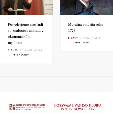
Potrebujeme viac ľudí
Morálna autorita roku
so znalosťou základov
1776
ekonomického
ČLÁNKY
9. MARCA 2026
myslenia
DANIEL KLEIN
ČLÁNKY
16. APRÍLA 2026
PETER GONDA