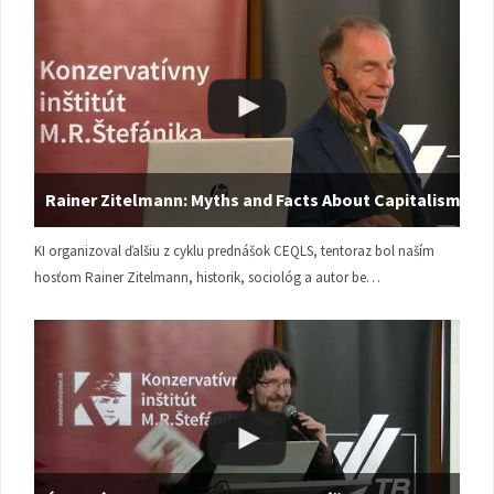
Rainer Zitelmann: Myths and Facts About Capitalism
KI organizoval ďalšiu z cyklu prednášok CEQLS, tentoraz bol naším
hosťom Rainer Zitelmann, historik, sociológ a autor be…