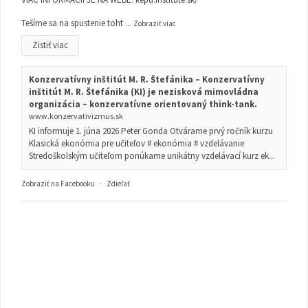
Tešíme sa na spustenie toht
...
Zobraziť viac
Zistiť viac
Konzervatívny inštitút M. R. Štefánika – Konzervatívny
inštitút M. R. Štefánika (KI) je nezisková mimovládna
organizácia – konzervatívne orientovaný think-tank.
www.konzervativizmus.sk
KI informuje 1. júna 2026 Peter Gonda Otvárame prvý ročník kurzu
Klasická ekonómia pre učiteľov # ekonómia # vzdelávanie
Stredoškolským učiteľom ponúkame unikátny vzdelávací kurz ek...
Zobraziť na Facebooku
·
Zdieľať