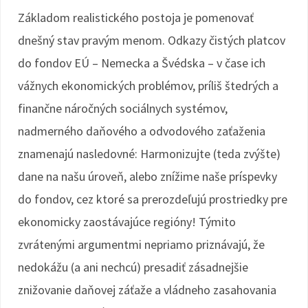
Základom realistického postoja je pomenovať
dnešný stav pravým menom. Odkazy čistých platcov
do fondov EÚ – Nemecka a Švédska – v čase ich
vážnych ekonomických problémov, príliš štedrých a
finančne náročných sociálnych systémov,
nadmerného daňového a odvodového zaťaženia
znamenajú nasledovné: Harmonizujte (teda zvýšte)
dane na našu úroveň, alebo znížime naše príspevky
do fondov, cez ktoré sa prerozdeľujú prostriedky pre
ekonomicky zaostávajúce regióny! Týmito
zvrátenými argumentmi nepriamo priznávajú, že
nedokážu (a ani nechcú) presadiť zásadnejšie
znižovanie daňovej záťaže a vládneho zasahovania