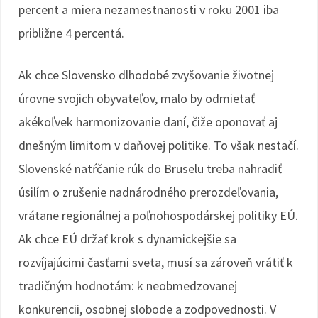
percent a miera nezamestnanosti v roku 2001 iba
približne 4 percentá.
Ak chce Slovensko dlhodobé zvyšovanie životnej
úrovne svojich obyvateľov, malo by odmietať
akékoľvek harmonizovanie daní, čiže oponovať aj
dnešným limitom v daňovej politike. To však nestačí.
Slovenské natŕčanie rúk do Bruselu treba nahradiť
úsilím o zrušenie nadnárodného prerozdeľovania,
vrátane regionálnej a poľnohospodárskej politiky EÚ.
Ak chce EÚ držať krok s dynamickejšie sa
rozvíjajúcimi časťami sveta, musí sa zároveň vrátiť k
tradičným hodnotám: k neobmedzovanej
konkurencii, osobnej slobode a zodpovednosti. V