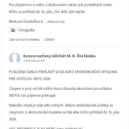
Pre záujemcov o neho s ubytovaním ostalo pár posledných miest.
Môžu sa prihlásiť do 31. júla, čím skôr, tým lepšie.
Miest pre účastníkov k
...
Zobraziť viac
Fotografia
Zobraziť na Facebooku
·
Zdieľať
Konzervatívny inštitút M. R. Štefánika
1 mesiac pred
POSLEDNÁ ŠANCA PRIHLÁSIŤ SA NA KURZ EKONOMICKÉHO MYSLENIA
PRE UČITEĽOV: KEPU 2026
Záujem o prvý ročník nášho kurzu Klasická ekonómia pre učiteľov
(KEPU) nás príjemne prekvapil.
Niekoľko miest je však ešte voľných. Aktívni stredoškolskí učitelia so
záujmom o ekonomické myslenie sa tak ešte môžu prihlásiť do 31. júla
2026.
VIAC INFORMÁCIÍ JE NA WEBE:
kepu.institute.sk/