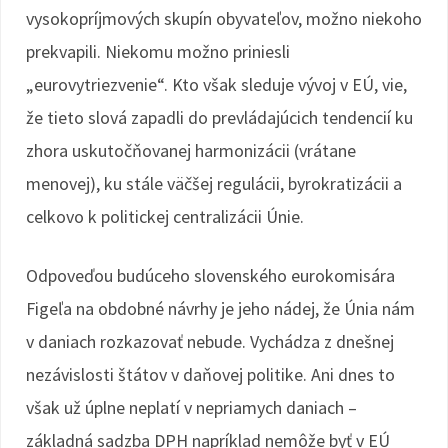
vysokopríjmových skupín obyvateľov, možno niekoho
prekvapili. Niekomu možno priniesli
„eurovytriezvenie“. Kto však sleduje vývoj v EÚ, vie,
že tieto slová zapadli do prevládajúcich tendencií ku
zhora uskutočňovanej harmonizácii (vrátane
menovej), ku stále väčšej regulácii, byrokratizácii a
celkovo k politickej centralizácii Únie.
Odpoveďou budúceho slovenského eurokomisára
Figeľa na obdobné návrhy je jeho nádej, že Únia nám
v daniach rozkazovať nebude. Vychádza z dnešnej
nezávislosti štátov v daňovej politike. Ani dnes to
však už úplne neplatí v nepriamych daniach –
základná sadzba DPH napríklad nemôže byť v EÚ