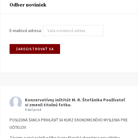
Odber noviniek
E-mailová adresa:
Konzervatívny inštitút M. R. Štefánika
Používateľ
si zmenil titulnú fotku.
5 dní pred
POSLEDNÁ ŠANCA PRIHLÁSIŤ SA KURZ EKONOMICKÉHO MYSLENIA PRE
UČITEĽOV
Záujem o prvý ročník nášho kurzu Klasická ekonómia pre učiteľov