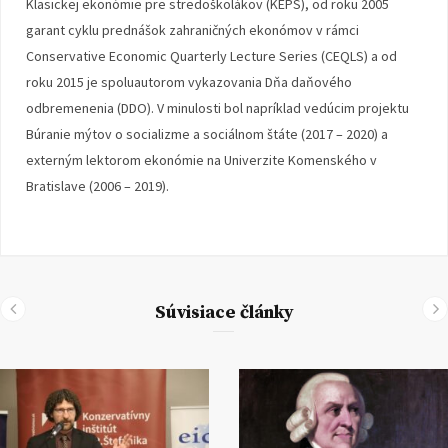
Klasickej ekonómie pre stredoškolákov (KEPS), od roku 2005
garant cyklu prednášok zahraničných ekonómov v rámci
Conservative Economic Quarterly Lecture Series (CEQLS) a od
roku 2015 je spoluautorom vykazovania Dňa daňového
odbremenenia (DDO). V minulosti bol napríklad vedúcim projektu
Búranie mýtov o socializme a sociálnom štáte (2017 – 2020) a
externým lektorom ekonómie na Univerzite Komenského v
Bratislave (2006 – 2019).
Súvisiace články