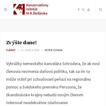
F
R
Y
a
S
o
c
S
u
Zvýšte dane!
e
T
ČLÁNKY
13. APRÍLA 2004
PETER GONDA
b
u
Vyhrážky nemeckého kancelára Schrödera, že ak noví
o
b
členovia nezmenia daňovú politiku, tak sa im to
môže vrátiť pri schvaľovaní peňazí na regionálnu
o
e
pomoc a švédskeho premiéra Perssona, že
k
škandinávske krajiny nebudú novým členom
tolerovať neadekvátne zdaňovanie