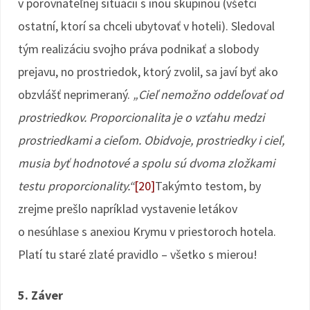
v porovnateľnej situácii s inou skupinou (všetci
ostatní, ktorí sa chceli ubytovať v hoteli). Sledoval
tým realizáciu svojho práva podnikať a slobody
prejavu, no prostriedok, ktorý zvolil, sa javí byť ako
obzvlášť neprimeraný.
„Cieľ nemožno oddeľovať od
prostriedkov. Proporcionalita je o vzťahu medzi
prostriedkami a cieľom. Obidvoje, prostriedky i cieľ,
musia byť hodnotové a spolu sú dvoma zložkami
testu proporcionality.“
[20]
Takýmto testom, by
zrejme prešlo napríklad vystavenie letákov
o nesúhlase s anexiou Krymu v priestoroch hotela.
Platí tu staré zlaté pravidlo – všetko s mierou!
5. Záver