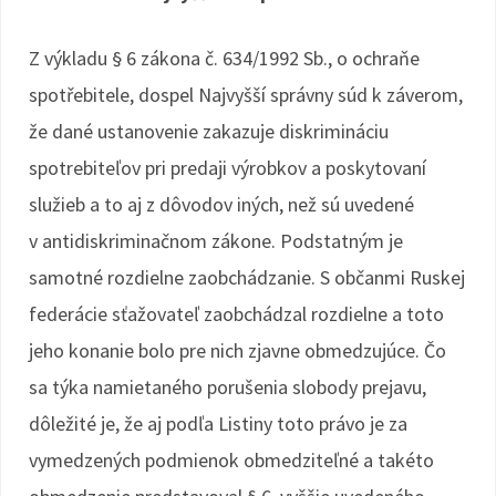
Z výkladu § 6 zákona č. 634/1992 Sb., o ochraňe
spotřebitele, dospel Najvyšší správny súd k záverom,
že dané ustanovenie zakazuje diskrimináciu
spotrebiteľov pri predaji výrobkov a poskytovaní
služieb a to aj z dôvodov iných, než sú uvedené
v antidiskriminačnom zákone. Podstatným je
samotné rozdielne zaobchádzanie. S občanmi Ruskej
federácie sťažovateľ zaobchádzal rozdielne a toto
jeho konanie bolo pre nich zjavne obmedzujúce. Čo
sa týka namietaného porušenia slobody prejavu,
dôležité je, že aj podľa Listiny toto právo je za
vymedzených podmienok obmedziteľné a takéto