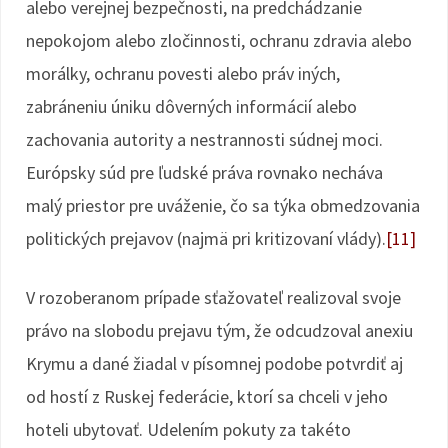
alebo verejnej bezpečnosti, na predchádzanie
nepokojom alebo zločinnosti, ochranu zdravia alebo
morálky, ochranu povesti alebo práv iných,
zabráneniu úniku dôverných informácií alebo
zachovania autority a nestrannosti súdnej moci.
Európsky súd pre ľudské práva rovnako necháva
malý priestor pre uváženie, čo sa týka obmedzovania
politických prejavov (najmä pri kritizovaní vlády).
[11]
V rozoberanom prípade sťažovateľ realizoval svoje
právo na slobodu prejavu tým, že odcudzoval anexiu
Krymu a dané žiadal v písomnej podobe potvrdiť aj
od hostí z Ruskej federácie, ktorí sa chceli v jeho
hoteli ubytovať. Udelením pokuty za takéto