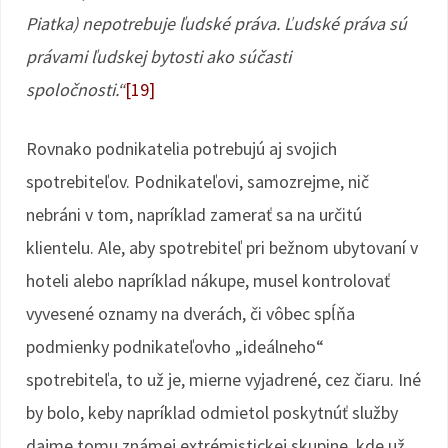
Piatka) nepotrebuje ľudské práva. Ľudské práva sú
právami ľudskej bytosti ako súčasti
spoločnosti.“
[19]
Rovnako podnikatelia potrebujú aj svojich
spotrebiteľov. Podnikateľovi, samozrejme, nič
nebráni v tom, napríklad zamerať sa na určitú
klientelu. Ale, aby spotrebiteľ pri bežnom ubytovaní v
hoteli alebo napríklad nákupe, musel kontrolovať
vyvesené oznamy na dverách, či vôbec spĺňa
podmienky podnikateľovho „ideálneho“
spotrebiteľa, to už je, mierne vyjadrené, cez čiaru. Iné
by bolo, keby napríklad odmietol poskytnúť služby
dajme tomu známej extrémistickej skupine, kde už