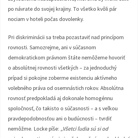
po návrate do svojej krajiny. To všetko kvôli pár
nociam v hoteli počas dovolenky.
Pri diskriminácii sa treba pozastaviť nad princípom
rovnosti. Samozrejme, ani v súčasnom
demokratickom právnom štáte nemôžeme hovoriť
o absolútnej rovnosti všetkých – za jednoduchý
prípad si pokojne zoberme existenciu aktívneho
volebného práva od osemnástich rokov. Absolútna
rovnosť predpokladá aj dokonale homogénnu
spoločnosť, čo takisto o súčasnosti – a s veľkou
pravdepodobnosťou ani o budúcnosti – tvrdiť
nemôžme. Locke píše:
„Všetci ľudia sú si od