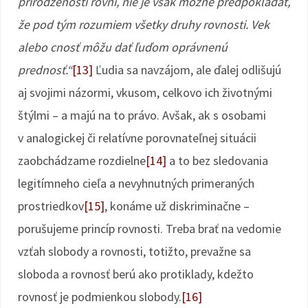
prirodzenosti rovní, nie je však možné predpokladať,
že pod tým rozumiem všetky druhy rovnosti. Vek
alebo cnosť môžu dať ľuďom oprávnenú
prednosť.“
[13]
Ľudia sa navzájom, ale ďalej odlišujú
aj svojimi názormi, vkusom, celkovo ich životnými
štýlmi – a majú na to právo. Avšak, ak s osobami
v analogickej či relatívne porovnateľnej situácii
zaobchádzame rozdielne
[14]
a to bez sledovania
legitímneho cieľa a nevyhnutných primeraných
prostriedkov
[15]
, konáme už diskriminačne –
porušujeme princíp rovnosti. Treba brať na vedomie
vzťah slobody a rovnosti, totižto, prevažne sa
sloboda a rovnosť berú ako protiklady, kdežto
rovnosť je podmienkou slobody.
[16]