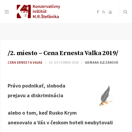
F
R
Y
a
S
o
c
S
u
/2. miesto – Cena Ernesta Valka 2019/
e
T
CENA ERNESTA VALKA
19. DECEMBRA 2019
ADRIANA SLEZÁKOVÁ
b
u
Právo podnikať, sloboda
o
b
prejavu a diskriminácia
o
e
alebo o tom, keď Rusko Krym
k
anexovalo a Vás v českom hoteli neubytovali