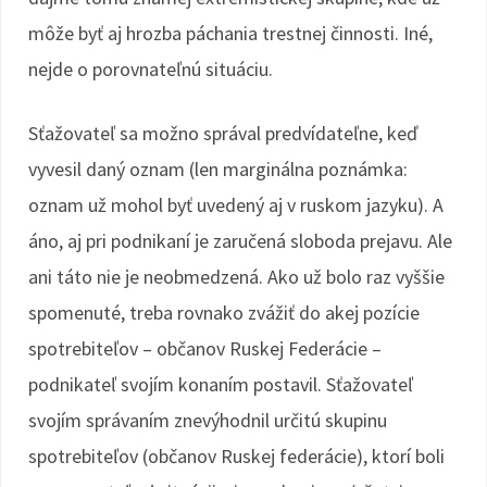
môže byť aj hrozba páchania trestnej činnosti. Iné,
nejde o porovnateľnú situáciu.
Sťažovateľ sa možno správal predvídateľne, keď
vyvesil daný oznam (len marginálna poznámka:
oznam už mohol byť uvedený aj v ruskom jazyku). A
áno, aj pri podnikaní je zaručená sloboda prejavu. Ale
ani táto nie je neobmedzená. Ako už bolo raz vyššie
spomenuté, treba rovnako zvážiť do akej pozície
spotrebiteľov – občanov Ruskej Federácie –
podnikateľ svojím konaním postavil. Sťažovateľ
svojím správaním znevýhodnil určitú skupinu
spotrebiteľov (občanov Ruskej federácie), ktorí boli