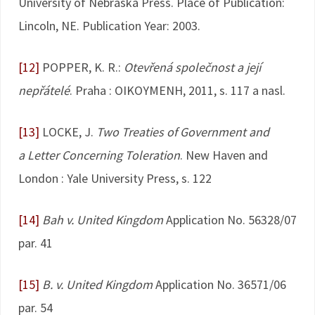
University of Nebraska Press. Place of Publication:
Lincoln, NE. Publication Year: 2003.
[12]
POPPER, K. R.:
Otevřená společnost a její
nepřátelé
. Praha : OIKOYMENH, 2011, s. 117 a nasl.
[13]
LOCKE, J.
Two Treaties of Government and
a Letter Concerning Toleration
. New Haven and
London : Yale University Press, s. 122
[14]
Bah v. United Kingdom
Application No. 56328/07
par. 41
[15]
B. v. United Kingdom
Application No. 36571/06
par. 54