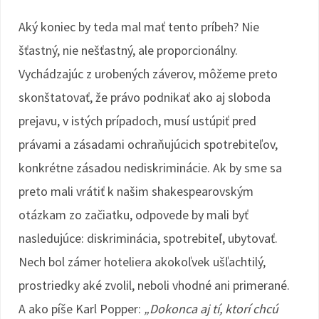
Aký koniec by teda mal mať tento príbeh? Nie
šťastný, nie nešťastný, ale proporcionálny.
Vychádzajúc z urobených záverov, môžeme preto
skonštatovať, že právo podnikať ako aj sloboda
prejavu, v istých prípadoch, musí ustúpiť pred
právami a zásadami ochraňujúcich spotrebiteľov,
konkrétne zásadou nediskriminácie. Ak by sme sa
preto mali vrátiť k našim shakespearovským
otázkam zo začiatku, odpovede by mali byť
nasledujúce: diskriminácia, spotrebiteľ, ubytovať.
Nech bol zámer hoteliera akokoľvek ušľachtilý,
prostriedky aké zvolil, neboli vhodné ani primerané.
A ako píše Karl Popper:
„Dokonca aj tí, ktorí chcú