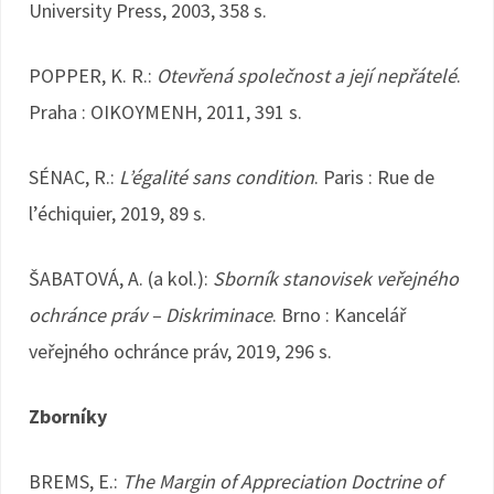
University Press, 2003, 358 s.
POPPER, K. R.:
Otevřená společnost a její nepřátelé
.
Praha : OIKOYMENH, 2011, 391 s.
SÉNAC, R.:
L’égalité sans condition
. Paris : Rue de
l’échiquier, 2019, 89 s.
ŠABATOVÁ, A. (a kol.):
Sborník stanovisek veřejného
ochránce práv – Diskriminace
. Brno : Kancelář
veřejného ochránce práv, 2019, 296 s.
Zborníky
BREMS, E.:
The Margin of Appreciation Doctrine of