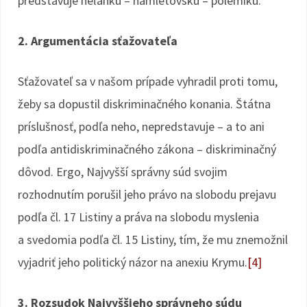
predstavuje neľahkú – hamletovskú – polemiku.
2. Argumentácia sťažovateľa
Sťažovateľ sa v našom prípade vyhradil proti tomu,
žeby sa dopustil diskriminačného konania. Štátna
príslušnosť, podľa neho, nepredstavuje – a to ani
podľa antidiskriminačného zákona – diskriminačný
dôvod. Ergo, Najvyšší správny súd svojim
rozhodnutím porušil jeho právo na slobodu prejavu
podľa čl. 17 Listiny a práva na slobodu myslenia
a svedomia podľa čl. 15 Listiny, tím, že mu znemožnil
vyjadriť jeho politický názor na anexiu Krymu.
[4]
3. Rozsudok Najvyššieho správneho súdu