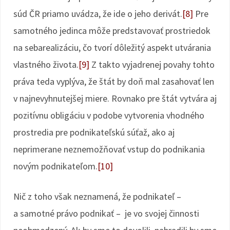
súd ČR priamo uvádza, že ide o jeho derivát.
[8]
Pre
samotného jedinca môže predstavovať prostriedok
na sebarealizáciu, čo tvorí dôležitý aspekt utvárania
vlastného života.
[9]
Z takto vyjadrenej povahy tohto
práva teda vyplýva, že štát by doň mal zasahovať len
v najnevyhnutejšej miere. Rovnako pre štát vytvára aj
pozitívnu obligáciu v podobe vytvorenia vhodného
prostredia pre podnikateľskú súťaž, ako aj
neprimerane neznemožňovať vstup do podnikania
novým podnikateľom.
[10]
Nič z toho však neznamená, že podnikateľ –
a samotné právo podnikať – je vo svojej činnosti