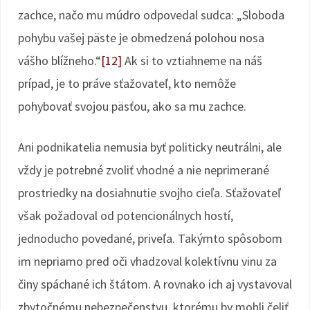
zachce, načo mu múdro odpovedal sudca: „Sloboda
pohybu vašej päste je obmedzená polohou nosa
vášho blížneho.“
[12]
Ak si to vztiahneme na náš
prípad, je to práve sťažovateľ, kto nemôže
pohybovať svojou päsťou, ako sa mu zachce.
Ani podnikatelia nemusia byť politicky neutrálni, ale
vždy je potrebné zvoliť vhodné a nie neprimerané
prostriedky na dosiahnutie svojho cieľa. Sťažovateľ
však požadoval od potencionálnych hostí,
jednoducho povedané, priveľa. Takýmto spôsobom
im nepriamo pred oči vhadzoval kolektívnu vinu za
činy spáchané ich štátom. A rovnako ich aj vystavoval
zbytočnému nebezpečenstvu, ktorému by mohli čeliť