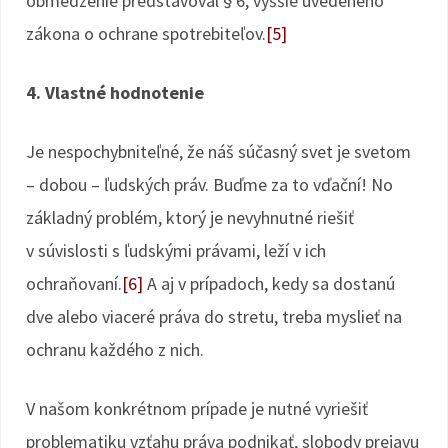
obmedzenie predstavoval § 6, vyššie uvedeného
zákona o ochrane spotrebiteľov.
[5]
4. Vlastné hodnotenie
Je nespochybniteľné, že náš súčasný svet je svetom
– dobou – ľudských práv. Buďme za to vďační! No
základný problém, ktorý je nevyhnutné riešiť
v súvislosti s ľudskými právami, leží v ich
ochraňovaní.
[6]
A aj v prípadoch, kedy sa dostanú
dve alebo viaceré práva do stretu, treba myslieť na
ochranu každého z nich.
V našom konkrétnom prípade je nutné vyriešiť
problematiku vzťahu práva podnikať, slobody prejavu