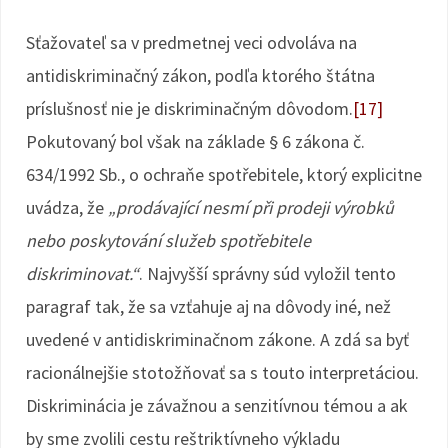
Sťažovateľ sa v predmetnej veci odvoláva na
antidiskriminačný zákon, podľa ktorého štátna
príslušnosť nie je diskriminačným dôvodom.
[17]
Pokutovaný bol však na základe § 6 zákona č.
634/1992 Sb., o ochraňe spotřebitele, ktorý explicitne
uvádza, že
„prodávající nesmí při prodeji výrobků
nebo poskytování služeb spotřebitele
diskriminovat.“
. Najvyšší správny súd vyložil tento
paragraf tak, že sa vzťahuje aj na dôvody iné, než
uvedené v antidiskriminačnom zákone. A zdá sa byť
racionálnejšie stotožňovať sa s touto interpretáciou.
Diskriminácia je závažnou a senzitívnou témou a ak
by sme zvolili cestu reštriktívneho výkladu