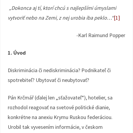
„Dokonca aj tí, ktorí chcú s najlepšími úmyslami
vytvoriť nebo na Zemi, z nej urobia iba peklo…“
[1]
-Karl Raimund Popper
1. Úvod
Diskriminácia či nediskriminácia? Podnikateľ či
spotrebiteľ? Ubytovať či neubytovať?
Pán Krčmář (ďalej len „sťažovateľ“), hotelier, sa
rozhodol reagovať na svetové politické dianie,
konkrétne na anexiu Krymu Ruskou federáciou.
Urobil tak vyvesením informácie, v českom