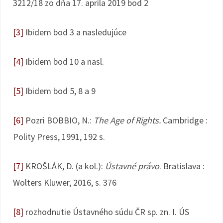
3212/18 zo dňa 17. apríla 2019 bod 2
[3]
Ibidem bod 3 a nasledujúce
[4]
Ibidem bod 10 a nasl.
[5]
Ibidem bod 5, 8 a 9
[6]
Pozri BOBBIO, N.:
The Age of Rights.
Cambridge :
Polity Press, 1991, 192 s.
[7]
KROŠLÁK, D. (a kol.):
Ústavné právo
. Bratislava :
Wolters Kluwer, 2016, s. 376
[8]
rozhodnutie Ústavného súdu ČR sp. zn. I. ÚS