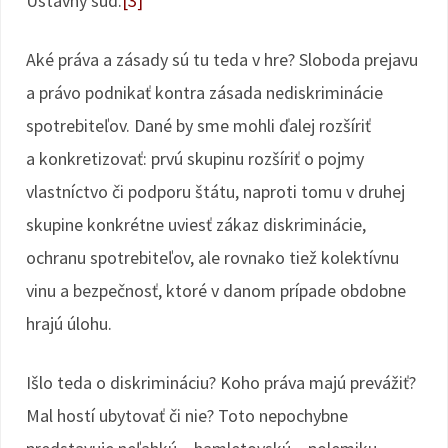
Ústavný súd.
[3]
Aké práva a zásady sú tu teda v hre? Sloboda prejavu
a právo podnikať kontra zásada nediskriminácie
spotrebiteľov. Dané by sme mohli ďalej rozšíriť
a konkretizovať: prvú skupinu rozšíriť o pojmy
vlastníctvo či podporu štátu, naproti tomu v druhej
skupine konkrétne uviesť zákaz diskriminácie,
ochranu spotrebiteľov, ale rovnako tiež kolektívnu
vinu a bezpečnosť, ktoré v danom prípade obdobne
hrajú úlohu.
Išlo teda o diskrimináciu? Koho práva majú prevážiť?
Mal hostí ubytovať či nie? Toto nepochybne