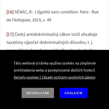
[16]
SÉNAC, R.:
L’égalité sans condition
. Paris : Rue
de l’échiquier, 2019, s. 49
[17]
Český antidiskriminačný zákon totiž obsahuje
taxatívny výpočet diskriminačných dôvodov, t. j.
neumožňuje dosadenie iných dôvodov. Konkrétne
medzi zakázané dôvody zaraďuje rasu, etnický
Táto webová stránka využíva cookies na zlepšenie
pôvod, národnosť, pohlavie, sexuálnu orientáciu, vek,
prehliadania webu a poskytovanie ďalších funkcií.
zdravotné postihnutie, náboženské vyznanie, svetový
Detaily cookies
|
Zásady ochrany osobných údajov
názor a štátnu príslušnosť, čo sa táka voľného
pohybu pracovníkov Európskej únie. Zákon č.
NESÚHLASÍM
SÚHLASÍM
198/2009 Sb. o rovném zacházení a o právních
prostředcích ochrany před diskriminací a o změně