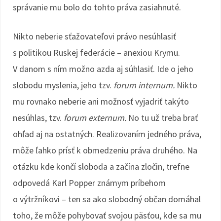
správanie mu bolo do tohto práva zasiahnuté.
Nikto neberie sťažovateľovi právo nesúhlasiť
s politikou Ruskej federácie – anexiou Krymu.
V danom s ním možno azda aj súhlasiť. Ide o jeho
slobodu myslenia, jeho tzv.
forum internum.
Nikto
mu rovnako neberie ani možnosť vyjadriť takýto
nesúhlas, tzv.
forum externum.
No tu už treba brať
ohľad aj na ostatných. Realizovaním jedného práva,
môže ľahko prísť k obmedzeniu práva druhého. Na
otázku kde končí sloboda a začína zločin, trefne
odpovedá Karl Popper známym príbehom
o výtržníkovi – ten sa ako slobodný občan domáhal
toho, že môže pohybovať svojou päsťou, kde sa mu