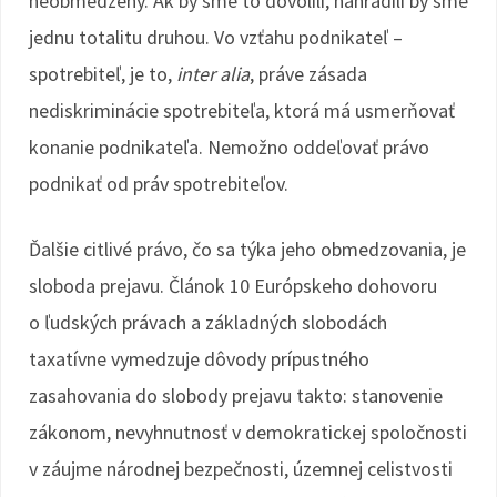
neobmedzený. Ak by sme to dovolili, nahradili by sme
jednu totalitu druhou. Vo vzťahu podnikateľ –
spotrebiteľ, je to,
inter alia
, práve zásada
nediskriminácie spotrebiteľa, ktorá má usmerňovať
konanie podnikateľa. Nemožno oddeľovať právo
podnikať od práv spotrebiteľov.
Ďalšie citlivé právo, čo sa týka jeho obmedzovania, je
sloboda prejavu. Článok 10 Európskeho dohovoru
o ľudských právach a základných slobodách
taxatívne vymedzuje dôvody prípustného
zasahovania do slobody prejavu takto: stanovenie
zákonom, nevyhnutnosť v demokratickej spoločnosti
v záujme národnej bezpečnosti, územnej celistvosti