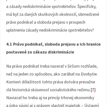
a zásady nediskriminácie spotrebiteľov. Špecificky,
má byť za daných skutkových okolností, obmedzené
právo podnikať a sloboda prejavu v prospech
uplatnenia zásady nediskriminácie spotrebiteľov?
4.1 Právo podnikať, sloboda prejavu a ich hranice
postavené zo zákazu diskriminácie
Na právo podnikať treba nazerať v širšom rozhľade,
než na jeden zo spôsobov, ako zarábať na živobytie.
Kontext dôležitosti tohto práva dotvára prevažne
zlá historická skúsenosť socialistického režimu.
[7]
Naviazať ho treba aj na princíp trhovej ekonomiky
a úzko súvisí aj s právom vlastniť majetok – Ústavný