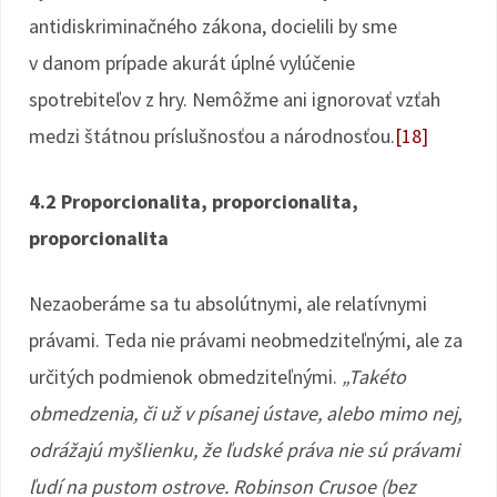
antidiskriminačného zákona, docielili by sme
v danom prípade akurát úplné vylúčenie
spotrebiteľov z hry. Nemôžme ani ignorovať vzťah
medzi štátnou príslušnosťou a národnosťou.
[18]
4.2 Proporcionalita, proporcionalita,
proporcionalita
Nezaoberáme sa tu absolútnymi, ale relatívnymi
právami. Teda nie právami neobmedziteľnými, ale za
určitých podmienok obmedziteľnými.
„Takéto
obmedzenia, či už v písanej ústave, alebo mimo nej,
odrážajú myšlienku, že ľudské práva nie sú právami
ľudí na pustom ostrove. Robinson Crusoe (bez