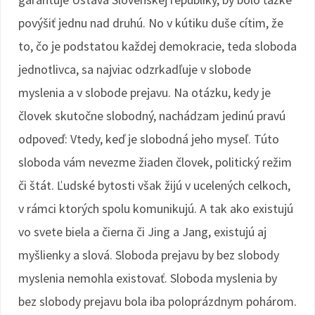
povýšiť jednu nad druhú. No v kútiku duše cítim, že
to, čo je podstatou každej demokracie, teda sloboda
jednotlivca, sa najviac odzrkadľuje v slobode
myslenia a v slobode prejavu. Na otázku, kedy je
človek skutočne slobodný, nachádzam jedinú pravú
odpoveď: Vtedy, keď je slobodná jeho myseľ. Túto
sloboda vám nevezme žiaden človek, politický režim
či štát. Ľudské bytosti však žijú v ucelených celkoch,
v rámci ktorých spolu komunikujú. A tak ako existujú
vo svete biela a čierna či Jing a Jang, existujú aj
myšlienky a slová. Sloboda prejavu by bez slobody
myslenia nemohla existovať. Sloboda myslenia by
bez slobody prejavu bola iba poloprázdnym pohárom.