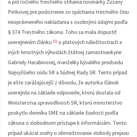
a pol ročného trestného stíhania novinárky Zuzany
Petkovej pre podozrenie zo spáchania trestného činu
neoprávneného nakladania s osobnými údajmi podľa
§ 374 Trestného zákona. Toho sa mala dopustiť
11
uverejnením článku
o platových náležitostiach a
iných hmotných výhodách štátnej zamestnankyne
Gabriely Harabinovej, manželky bývalého predsedu
Najvyššieho súdu SR a Súdnej Rady SR. Tento prípad
je ešte zarážajúcejší z dôvodu, že autorka článok
uverejnila na základe odpovede, ktorú dostala od
Ministerstva spravodlivosti SR, ktorú ministerstvo
poskytlo denníku SME na základe žiadosti podľa
zákona o slobodnom prístupe k informáciám. Tento
prípad ukázal snahy o obmedzovanie slobody prejavu