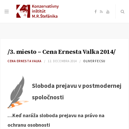
F
R
Y
a
S
o
c
S
u
/3. miesto – Cena Ernesta Valka 2014/
e
T
CENA ERNESTA VALKA
12. DECEMBRA 2014
OLIVER FECSU
b
u
o
b
Sloboda prejavu v postmodernej
spoločnosti
o
e
k
…Keď naráža sloboda prejavu na právo na
ochranu osobnosti