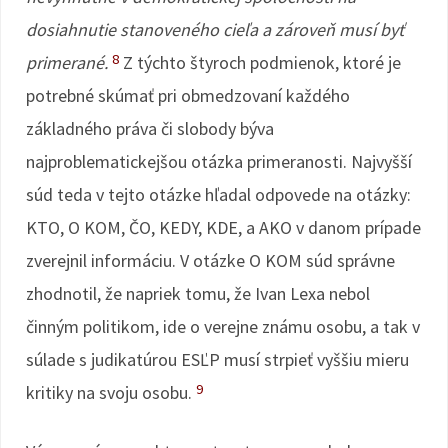
dosiahnutie stanoveného cieľa a zároveň musí byť
8
primerané.
Z týchto štyroch podmienok, ktoré je
potrebné skúmať pri obmedzovaní každého
základného práva či slobody býva
najproblematickejšou otázka primeranosti. Najvyšší
súd teda v tejto otázke hľadal odpovede na otázky:
KTO, O KOM, ČO, KEDY, KDE, a AKO v danom prípade
zverejnil informáciu. V otázke O KOM súd správne
zhodnotil, že napriek tomu, že Ivan Lexa nebol
činným politikom, ide o verejne známu osobu, a tak v
súlade s judikatúrou ESĽP musí strpieť vyššiu mieru
9
kritiky na svoju osobu.