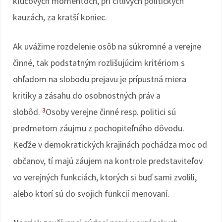
kľúčových momentoch, pri citlivých politických
kauzách, za kratší koniec.
Ak uvážime rozdelenie osôb na súkromné a verejne
činné, tak podstatným rozlišujúcim kritériom s
ohľadom na slobodu prejavu je prípustná miera
kritiky a zásahu do osobnostných práv a
3
slobôd.
Osoby verejne činné resp. politici sú
predmetom záujmu z pochopiteľného dôvodu.
Keďže v demokratických krajinách pochádza moc od
občanov, tí majú záujem na kontrole predstaviteľov
vo verejných funkciách, ktorých si buď sami zvolili,
alebo ktorí sú do svojich funkcií menovaní.