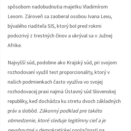
spôsobom nadobudnutia majetku Vladimírom
Lexom. Zároveň sa zaoberal osobou Ivana Lexu,
bývalého riaditeľa SIS, ktorý bol pred rokmi
podozrivý z trestných činov a ukrýval sa v Južnej
Afrike.
Najvyšší súd, podobne ako Krajský súd, pri svojom
rozhodovaní využil test proporcionality, ktorý v
našich podmienkach často využíva vo svojej
rozhodovacej praxi najmä Ústavný súd Slovenskej
republiky, keď dochádza ku stretu dvoch základných
práv a slobôd.
Zákonný podklad pre takéto
obmedzenie, ktoré sleduje legitímny cieľ a je
nevyhnutné v demokratickej spoločnosti na