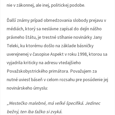
nie v zákonnej, ale inej, politickej podobe.
Ďalší známy prípad obmedzovania slobody prejavu v
médiách, ktorý sa neslávne zapísal do dejín nášho
právneho štátu, je trestné stíhanie novinárky Jany
Teleki, ku ktorému došlo na základe básničky
uverejnenej v časopise Aspekt v roku 1998, ktorou sa
vyjadrila kriticky na adresu vtedajšieho
Považskobystrického primátora. Považujem za
nutné uviesť báseň v celom rozsahu pre posúdenie jej
novinárskeho úmyslu:
„Mestečko malebné, má veľké špecifiká. Jedinec
bežný, ten iba ťažko si zvyká.