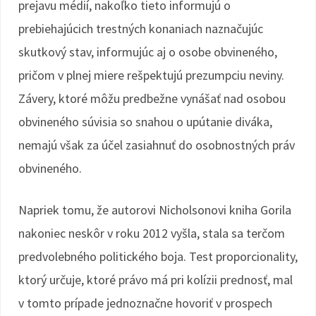
prejavu médií, nakoľko tieto informujú o
prebiehajúcich trestných konaniach naznačujúc
skutkový stav, informujúc aj o osobe obvineného,
pričom v plnej miere rešpektujú prezumpciu neviny.
Závery, ktoré môžu predbežne vynášať nad osobou
obvineného súvisia so snahou o upútanie diváka,
nemajú však za účel zasiahnuť do osobnostných práv
obvineného.
Napriek tomu, že autorovi Nicholsonovi kniha Gorila
nakoniec neskôr v roku 2012 vyšla, stala sa terčom
predvolebného politického boja. Test proporcionality,
ktorý určuje, ktoré právo má pri kolízii prednosť, mal
v tomto prípade jednoznačne hovoriť v prospech