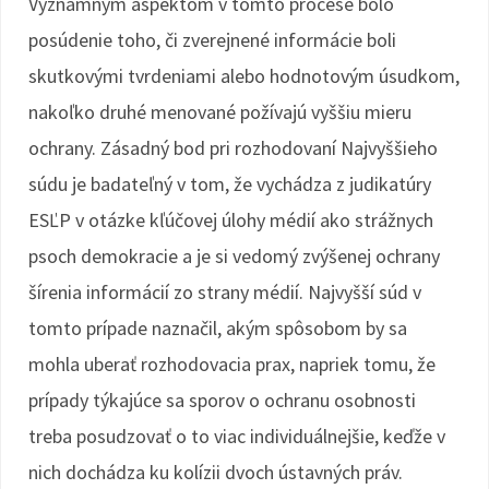
Významným aspektom v tomto procese bolo
posúdenie toho, či zverejnené informácie boli
skutkovými tvrdeniami alebo hodnotovým úsudkom,
nakoľko druhé menované požívajú vyššiu mieru
ochrany. Zásadný bod pri rozhodovaní Najvyššieho
súdu je badateľný v tom, že vychádza z judikatúry
ESĽP v otázke kľúčovej úlohy médií ako strážnych
psoch demokracie a je si vedomý zvýšenej ochrany
šírenia informácií zo strany médií. Najvyšší súd v
tomto prípade naznačil, akým spôsobom by sa
mohla uberať rozhodovacia prax, napriek tomu, že
prípady týkajúce sa sporov o ochranu osobnosti
treba posudzovať o to viac individuálnejšie, keďže v
nich dochádza ku kolízii dvoch ústavných práv.