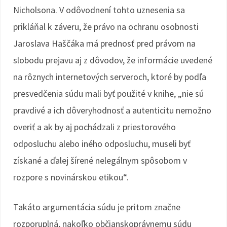
Nicholsona. V odôvodnení tohto uznesenia sa
prikláňal k záveru, že právo na ochranu osobnosti
Jaroslava Haščáka má prednosť pred právom na
slobodu prejavu aj z dôvodov, že informácie uvedené
na rôznych internetových serveroch, ktoré by podľa
presvedčenia súdu mali byť použité v knihe, „nie sú
pravdivé a ich dôveryhodnosť a autenticitu nemožno
overiť a ak by aj pochádzali z priestorového
odposluchu alebo iného odposluchu, museli byť
získané a ďalej šírené nelegálnym spôsobom v
rozpore s novinárskou etikou“.
Takáto argumentácia súdu je pritom značne
rozporuplná, nakoľko občianskoprávnemu súdu