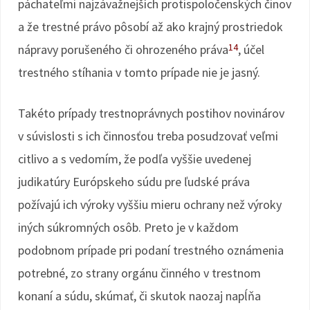
páchateľmi najzávažnejších protispoločenských činov
a že trestné právo pôsobí až ako krajný prostriedok
14
nápravy porušeného či ohrozeného práva
, účel
trestného stíhania v tomto prípade nie je jasný.
Takéto prípady trestnoprávnych postihov novinárov
v súvislosti s ich činnosťou treba posudzovať veľmi
citlivo a s vedomím, že podľa vyššie uvedenej
judikatúry Európskeho súdu pre ľudské práva
požívajú ich výroky vyššiu mieru ochrany než výroky
iných súkromných osôb. Preto je v každom
podobnom prípade pri podaní trestného oznámenia
potrebné, zo strany orgánu činného v trestnom
konaní a súdu, skúmať, či skutok naozaj napĺňa