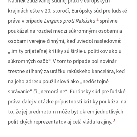
Napriek zaužívanej súdnej praxi v európskych
krajinách ešte v 20. storočí, Európsky súd pre ľudské
4
práva v prípade
Lingens proti Rakúsku
správne
poukázal na rozdiel medzi súkromnými osobami a
osobami verejne činnými, keď uviedol nasledovné:
„limity prijateľnej kritiky sú širšie u politikov ako u
súkromných osôb“. V tomto prípade bol novinár
trestne stíhaný za urážku rakúskeho kancelára, keď
na jeho adresu použil slová ako „nedôstojné
správanie“ či „nemorálne“. Európsky súd pre ľudské
práva ďalej v otázke prípustnosti kritiky poukázal na
to, že jej predmetom môže byť okrem jednotlivých
5
politických reprezentatov aj celá vláda krajiny.