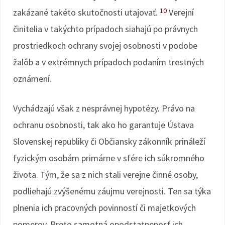
10
zakázané takéto skutočnosti utajovať.
Verejní
činitelia v takýchto prípadoch siahajú po právnych
prostriedkoch ochrany svojej osobnosti v podobe
žalôb a v extrémnych prípadoch podaním trestných
oznámení.
Vychádzajú však z nesprávnej hypotézy. Právo na
ochranu osobnosti, tak ako ho garantuje Ústava
Slovenskej republiky či Občiansky zákonník prináleží
fyzickým osobám primárne v sfére ich súkromného
života. Tým, že sa z nich stali verejne činné osoby,
podliehajú zvýšenému záujmu verejnosti. Ten sa týka
plnenia ich pracovných povinností či majetkových
pomerov. Preto samotná opodstatnenosť ich