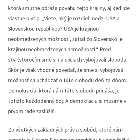
ktorá smutne odráža povahu tejto krajiny, aj keď ide
vlastne o vtip: „Viete, aký je rozdiel medzi USA a
Slovenskou republikou? USA je krajinou
neobmedzených možností, zatiaľ čo Slovensko je
krajinou neobmedzených nemožností.“ Pred
štvrťstoročím sme si na uliciach vybojovali slobodu.
Skôr je však vhodné povedať, že sme si vybojovali
možnosť sa uchádzať o túto slobodu deň za dňom.
Demokracia, ktorá nám túto slobodu prináša, je
totižto každodenný boj. A demokraciu si musíme v
prvom rade zaslúžiť.
Zo všetkých základných práv a slobôd, ktoré nám
garantuje Ústava Slovenskej republiky, by bolo ťažké