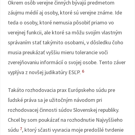
Okrem osôb verejne činných bývajú predmetom
záujmu médií aj osoby, ktoré sú verejne známe. Ide
teda o osoby, ktoré nemusia pôsobiť priamo vo
verejnej funkcii, ale ktoré sa môžu svojím vlastným
správaním stať takýmito osobami, v dôsledku čoho
musia preukázať vyššiu mieru tolerancie voči
zverejňovaniu informácií o svojej osobe. Tento záver
6
vyplýva z novšej judikatúry ESĽP.
Takáto rozhodovacia prax Európskeho súdu pre
ľudské práva sa je užitočným návodom pri
rozhodovacej činnosti súdov Slovenskej republiky.
Chcel by som poukázať na rozhodnutie Najvyššieho
7
súdu
, ktorý sčasti vyvracia moje predošlé tvrdenie