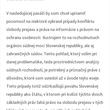
V nasledujúcej pasáži by som chcel upriamiť
pozornosť na niektoré vybrané prípady konfliktu
slobody prejavu a práva na informácie s právom na
ochranu osobnosti. Ilustrujem to na rozhodnutiach
orgánov súdnej moci Slovenskej republiky, ale aj
zahraničných súdov. Tento pohľad, ktorý volím pri
danej problematike, teda prostredníctvom analýzy
súdnych rozhodnutí, je potrebný a príznačný práve z
dôvodov, ktoré som uviedol už v úvode tejto eseje.
Tieto prípady totiž odzrkadľujú povahu Slovenskej
republiky ako štátu, v ktorom pri kolízii týchto dvoch
základných práv ťahá právo na slobodu prejavu v tých