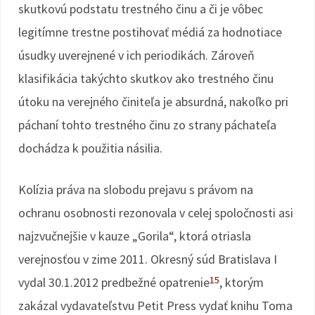
skutkovú podstatu trestného činu a či je vôbec
legitímne trestne postihovať médiá za hodnotiace
úsudky uverejnené v ich periodikách. Zároveň
klasifikácia takýchto skutkov ako trestného činu
útoku na verejného činiteľa je absurdná, nakoľko pri
páchaní tohto trestného činu zo strany páchateľa
dochádza k použitia násilia.
Kolízia práva na slobodu prejavu s právom na
ochranu osobnosti rezonovala v celej spoločnosti asi
najzvučnejšie v kauze „Gorila“, ktorá otriasla
verejnosťou v zime 2011. Okresný súd Bratislava I
15
vydal 30.1.2012 predbežné opatrenie
, ktorým
zakázal vydavateľstvu Petit Press vydať knihu Toma