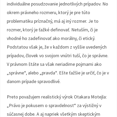
individuálne posudzovanie jednotlivých prípadov. No
okrem právneho rozmeru, ktorý je pre túto
problematiku príznačný, má aj iný rozmer. Je to
rozmer, ktorý je ťažké definovať. Netuším, či je
vhodné ho zadefinovať ako morálny, či etický.
Podstatou však je, že v každom z vyššie uvedených
prípadov, človek vo svojom vnútri tuší, čo je správne.
V právnom štáte sa však neriadime pojmami ako
„správne“, alebo „pravda“. Ešte ťažšie je určiť, čo je v
danom prípade spravodlivé.
Preto považujem realistický výrok Otakara Motejla:
„Právo je pokusem o spravdelnost“ za výstižný v
súčasnej dobe. A aj napriek všetkým skeptickým