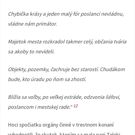
Chybička krásy a jeden malý fór poslanci nevládnu,
vládne nám primátor.
Majetok mesta rozkradol takmer celý, občania tvária
sa akoby to nevideli.
Objekty, pozemky, čachruje bez starostí. Chudákom
bude, kto úradu po ňom sa zhostí.
Blížia sa voľby, po veľkej estráde, odzvonia šéfovi,
12
poslancom i mestskej rade.“
Hoci spočiatku orgány činné v trestnom konaní
vyhodnotili, že skutok, ktorým sa mala pani Teleki