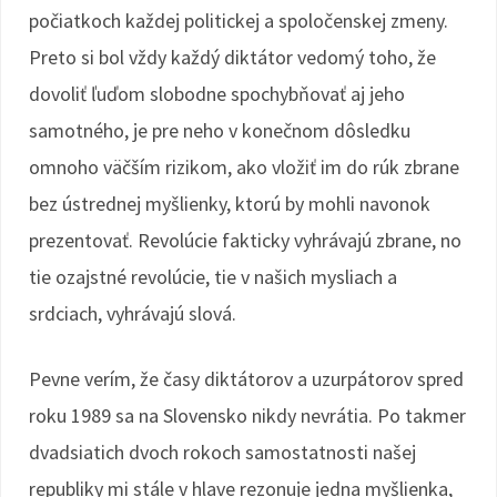
počiatkoch každej politickej a spoločenskej zmeny.
Preto si bol vždy každý diktátor vedomý toho, že
dovoliť ľuďom slobodne spochybňovať aj jeho
samotného, je pre neho v konečnom dôsledku
omnoho väčším rizikom, ako vložiť im do rúk zbrane
bez ústrednej myšlienky, ktorú by mohli navonok
prezentovať. Revolúcie fakticky vyhrávajú zbrane, no
tie ozajstné revolúcie, tie v našich mysliach a
srdciach, vyhrávajú slová.
Pevne verím, že časy diktátorov a uzurpátorov spred
roku 1989 sa na Slovensko nikdy nevrátia. Po takmer
dvadsiatich dvoch rokoch samostatnosti našej
republiky mi stále v hlave rezonuje jedna myšlienka,