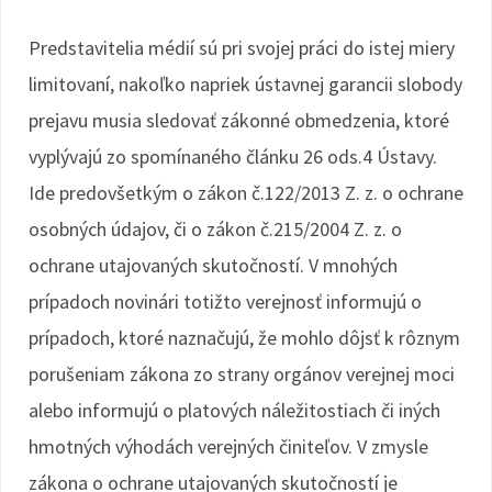
Predstavitelia médií sú pri svojej práci do istej miery
limitovaní, nakoľko napriek ústavnej garancii slobody
prejavu musia sledovať zákonné obmedzenia, ktoré
vyplývajú zo spomínaného článku 26 ods.4 Ústavy.
Ide predovšetkým o zákon č.122/2013 Z. z. o ochrane
osobných údajov, či o zákon č.215/2004 Z. z. o
ochrane utajovaných skutočností. V mnohých
prípadoch novinári totižto verejnosť informujú o
prípadoch, ktoré naznačujú, že mohlo dôjsť k rôznym
porušeniam zákona zo strany orgánov verejnej moci
alebo informujú o platových náležitostiach či iných
hmotných výhodách verejných činiteľov. V zmysle
zákona o ochrane utajovaných skutočností je