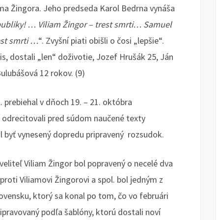
iama Žingora. Jeho predseda Karol Bedrna vynáša
bliky! … Viliam Žingor – trest smrti… Samuel
est smrti …
“. Zvyšní piati obišli o čosi „lepšie“.
is, dostali „len“ doživotie, Jozef Hrušák 25, Ján
Bulubášová 12 rokov. (9)
 prebiehal v dňoch 19. – 21. októbra
ní odrecitovali pred súdom naučené texty
l byť vynesený dopredu pripravený rozsudok.
eliteľ Viliam Žingor bol popravený o necelé dva
oti Viliamovi Žingorovi a spol. bol jedným z
ovensku, ktorý sa konal po tom, čo vo februári
ripravovaný podľa šablóny, ktorú dostali noví