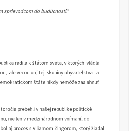
ím sprievodcom do budúcnosti.
“
publika radila k štátom sveta, v ktorých vládla
nou, ale vecou určitej skupiny obyvateľstva a
v demokratickom štáte nikdy nemôže zasiahnuť
oročia prebehli v našej republike politické
inu, nie len v medzinárodnom vnímaní, do
ol aj proces s Viliamom Žingorom, ktorý žiadal