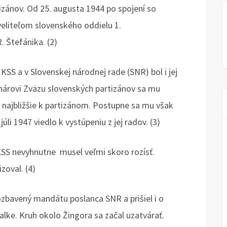
tizánov. Od 25. augusta 1944 po spojení so
 veliteľom slovenského oddielu 1.
. Štefánika. (2)
 KSS a v Slovenskej národnej rade (SNR) bol i jej
nárovi Zväzu slovenských partizánov sa mu
 najbližšie k partizánom. Postupne sa mu však
júli 1947 viedlo k vystúpeniu z jej radov. (3)
KSS nevyhnutne musel veľmi skoro rozísť.
zoval. (4)
zbavený mandátu poslanca SNR a prišiel i o
lke. Kruh okolo Žingora sa začal uzatvárať.