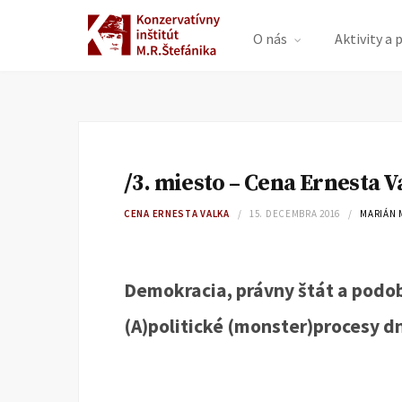
O nás
Aktivity a 
/3. miesto – Cena Ernesta V
CENA ERNESTA VALKA
15. DECEMBRA 2016
MARIÁN
Demokracia, právny štát a podo
(A)politické (monster)procesy d