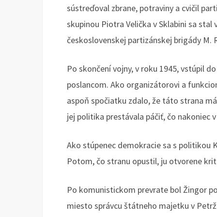
sústreďoval zbrane, potraviny a cvičil par
skupinou Piotra Velička v Sklabini sa stal
československej partizánskej brigády M. R
Po skončení vojny, v roku 1945, vstúpil do
poslancom. Ako organizátorovi a funkcio
aspoň spočiatku zdalo, že táto strana má
jej politika prestávala páčiť, čo nakoniec v 
Ako stúpenec demokracie sa s politikou 
Potom, čo stranu opustil, ju otvorene kriti
Po komunistickom prevrate bol Žingor po
miesto správcu štátneho majetku v Petrža