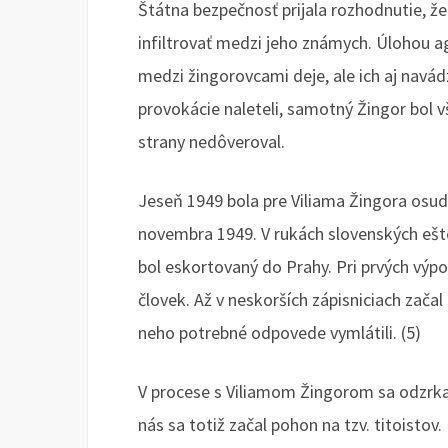
Štátna bezpečnosť prijala rozhodnutie, že
infiltrovať medzi jeho známych. Úlohou a
medzi žingorovcami deje, ale ich aj navádz
provokácie naleteli, samotný Žingor bol
strany nedôveroval.
Jeseň 1949 bola pre Viliama Žingora osud
novembra 1949. V rukách slovenských ešt
bol eskortovaný do Prahy. Pri prvých vý
človek. Až v neskorších zápisniciach začal
neho potrebné odpovede vymlátili. (5)
V procese s Viliamom Žingorom sa odzrkad
nás sa totiž začal pohon na tzv. titoistov