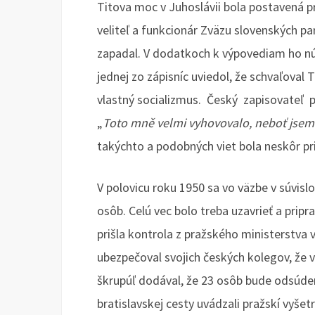
Titova moc v Juhoslávii bola postavená pr
veliteľ a funkcionár Zväzu slovenských p
zapadal. V dodatkoch k výpovediam ho nútil
jednej zo zápisníc uviedol, že schvaľoval T
vlastný socializmus. Český zapisovateľ
„
Toto mně
velmi vyhovovalo, neboť jsem 
takýchto a podobných viet bola neskôr pri
V polovicu roku 1950 sa vo väzbe v súvisl
osôb. Celú vec bolo treba uzavrieť a pripra
prišla kontrola z pražského ministerstva 
ubezpečoval svojich českých kolegov, že v
škrupúľ dodával, že 23 osôb bude odsúdený
bratislavskej cesty uvádzali pražskí vyšetr