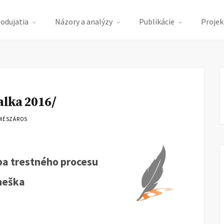
podujatia
Názory a analýzy
Publikácie
Projek
alka 2016/
 MÉSZÁROS
ba trestného procesu
neška