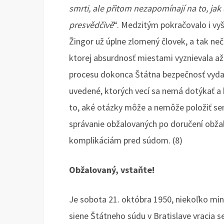
smrti, ale přitom nezapomínají na to, jak
presvědčivě
“. Medzitým pokračovalo i vyš
Žingor už úplne zlomený človek, a tak ne
ktorej absurdnosť miestami vyznievala až
procesu dokonca Štátna bezpečnosť vydal
uvedené, ktorých vecí sa nemá dotýkať a 
to, aké otázky môže a nemôže položiť se
správanie obžalovaných po doručení obža
komplikáciám pred súdom. (8)
Obžalovaný, vstaňte!
Je sobota 21. októbra 1950, niekoľko min
siene Štátneho súdu v Bratislave vracia s