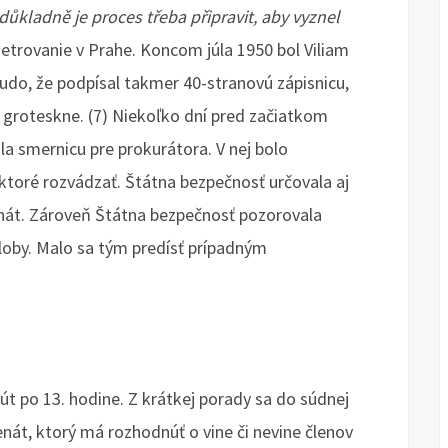
 důkladně je proces třeba připravit, aby vyznel
etrovanie v Prahe. Koncom júla 1950 bol Viliam
čudo, že podpísal takmer 40-stranovú zápisnicu,
 groteskne. (7) Niekoľko dní pred začiatkom
a smernicu pre prokurátora. V nej bolo
ktoré rozvádzať. Štátna bezpečnosť určovala aj
nát. Zároveň Štátna bezpečnosť pozorovala
loby. Malo sa tým predísť prípadným
út po 13. hodine. Z krátkej porady sa do súdnej
enát, ktorý má rozhodnúť o vine či nevine členov