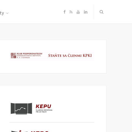
F
R
Y
L
ty
a
S
o
i
c
S
u
n
e
T
k
b
u
e
o
b
d
o
e
I
k
n