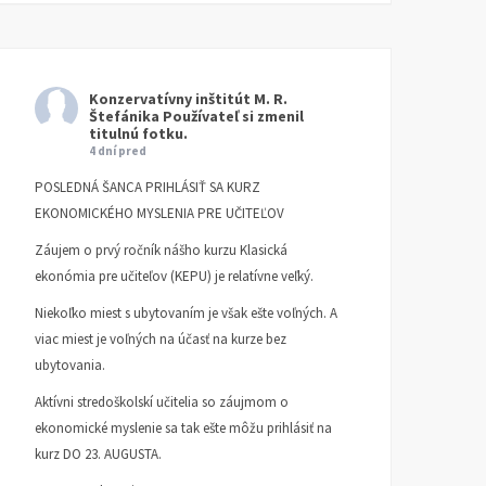
Konzervatívny inštitút M. R.
Štefánika
Používateľ si zmenil
titulnú fotku.
4 dní pred
POSLEDNÁ ŠANCA PRIHLÁSIŤ SA KURZ
EKONOMICKÉHO MYSLENIA PRE UČITEĽOV
Záujem o prvý ročník nášho kurzu Klasická
ekonómia pre učiteľov (KEPU) je relatívne veľký.
Niekoľko miest s ubytovaním je však ešte voľných. A
viac miest je voľných na účasť na kurze bez
ubytovania.
Aktívni stredoškolskí učitelia so záujmom o
ekonomické myslenie sa tak ešte môžu prihlásiť na
kurz DO 23. AUGUSTA.