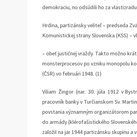
demokraciu, no odsúdili ho za vlastizradu
Hrdina, partizánsky veliteľ – predseda Zv
Komunistickej strany Slovenska (KSS) – vl
– obeť justičnej vraždy. Takto možno krát
monsterprocesov po vzniku monopolu kom
(ČSR) vo februári 1948. (1)
Viliam Žingor (nar. 30. júla 1912 v By
pracovník banky v Turčianskom Sv. Marti
povstania významným organizátorom parti
do armády (klérofašistického Slovenského
založil na jar 1944 partizánsku skupinu a