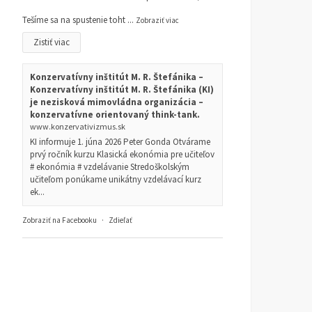
Tešíme sa na spustenie toht
...
Zobraziť viac
Zistiť viac
Konzervatívny inštitút M. R. Štefánika –
Konzervatívny inštitút M. R. Štefánika (KI)
je nezisková mimovládna organizácia –
konzervatívne orientovaný think-tank.
www.konzervativizmus.sk
KI informuje 1. júna 2026 Peter Gonda Otvárame
prvý ročník kurzu Klasická ekonómia pre učiteľov
# ekonómia # vzdelávanie Stredoškolským
učiteľom ponúkame unikátny vzdelávací kurz
ek...
Zobraziť na Facebooku
·
Zdieľať