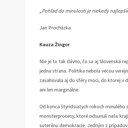
„
Pohľad do minulosti je niekedy najlepš
Jan Procházka
Kauza Žingor
Nie je to tak dávno, čo sa aj Slovenská re
jedna strana. Politika nebola vecou verej
zasahovala aj do sféry moci, do ktorej 
ani len marginálne.
Od konca štyridsiatych rokoch minulého st
monsterprocesy, ktoré odsunuli našu kraj
suterénu demokracie. Jedným z prípadov b