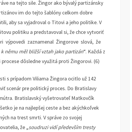
áve na tejto sile. Žingor ako bývalý partizánsky
artizánov im do tejto šablóny celkom dobre
i, aby sa vyjadroval o Titovi a jeho politike. V
itovu politiku a predstavoval si, že chce vytvoriť
 pri výpovedi zaznamenal Žingorove slová, že
k němu měl bližší vztah jako partizán
“. Každá z
 procese dôsledne využitá proti Žingorovi. (6)
osti s prípadom Viliama Žingora ocitlo už 142
viť scenár pre politický proces. Do Bratislavy
vnútra. Bratislavský vyšetrovateľ Matkovčík
šetko je na najlepšej ceste a bez akýchkoľvek
ch na trest smrti. V správe zo svojej
ovatelia, že „
soudruzi vidí především tresty