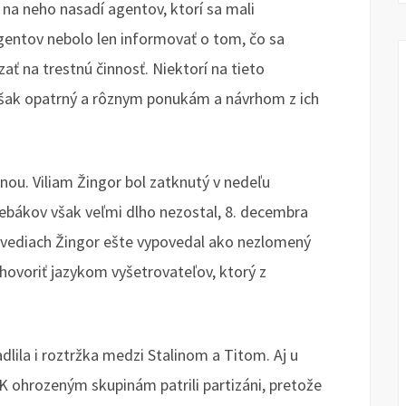
 na neho nasadí agentov, ktorí sa mali
gentov nebolo len informovať o tom, čo sa
ať na trestnú činnosť. Niektorí na tieto
 však opatrný a rôznym ponukám a návrhom z ich
nou. Viliam Žingor bol zatknutý v nedeľu
ebákov však veľmi dlho nezostal, 8. decembra
povediach Žingor ešte vypovedal ako nezlomený
 hovoriť jazykom vyšetrovateľov, ktorý z
lila i roztržka medzi Stalinom a Titom. Aj u
. K ohrozeným skupinám patrili partizáni, pretože