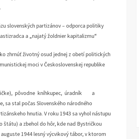
.
äzu slovenských partizánov – odporca politiky
astizradca a „najatý žoldnier kapitalizmu“
ko zhrnúť životný osud jednej z obetí politických
unistickej moci v Československej republike
stričke), pôvodne kníhkupec, úradník a
ne, sa stal počas Slovenského národného
zánskeho hnutia. V roku 1943 sa vyhol nástupu
 štátu) a zbehol do hôr, kde nad Bystričkou
 v auguste 1944 lesný výcvikový tábor, v ktorom