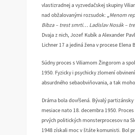
vlastizradnej a vyzvedačskej skupiny Vil
nad obžalovanými rozsudok: „
Menom repu
Bibza – trest smrti… Ladislav Nosák – tr
Dvaja z nich, Jozef Kubík a Alexander Pavl
Lichner 17 a jediná žena v procese Elena 
Súdny proces s Viliamom Žingorom a spol.
1950. Fyzicky i psychicky zlomení obvine
absurdného sebaobviňovania, a tak moho
Dráma bola dovŕšená. Bývalý partizánsky v
mesiace nato 18. decembra 1950. Proces pr
prvých politických monsterprocesov na Sl
1948 získali moc v štáte komunisti. Bol p