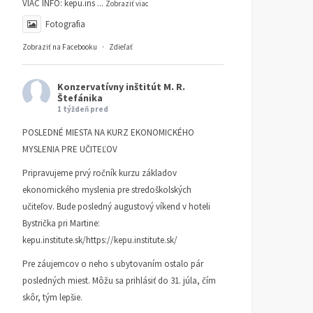
VIAC INFO:
kepu.ins
...
Zobraziť viac
Fotografia
Zobraziť na Facebooku
·
Zdieľať
Konzervatívny inštitút M. R.
Štefánika
1 týždeň pred
POSLEDNÉ MIESTA NA KURZ EKONOMICKÉHO
MYSLENIA PRE UČITEĽOV
Pripravujeme prvý ročník kurzu základov
ekonomického myslenia pre stredoškolských
učiteľov. Bude posledný augustový víkend v hoteli
Bystrička pri Martine:
kepu.institute.sk/https://kepu.institute.sk/
Pre záujemcov o neho s ubytovaním ostalo pár
posledných miest. Môžu sa prihlásiť do 31. júla, čím
skôr, tým lepšie.