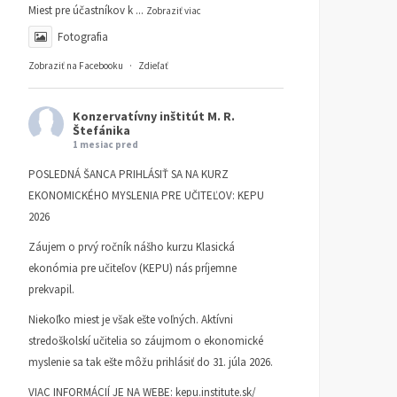
Miest pre účastníkov k
...
Zobraziť viac
Fotografia
Zobraziť na Facebooku
·
Zdieľať
Konzervatívny inštitút M. R.
Štefánika
1 mesiac pred
POSLEDNÁ ŠANCA PRIHLÁSIŤ SA NA KURZ
EKONOMICKÉHO MYSLENIA PRE UČITEĽOV: KEPU
2026
Záujem o prvý ročník nášho kurzu Klasická
ekonómia pre učiteľov (KEPU) nás príjemne
prekvapil.
Niekoľko miest je však ešte voľných. Aktívni
stredoškolskí učitelia so záujmom o ekonomické
myslenie sa tak ešte môžu prihlásiť do 31. júla 2026.
VIAC INFORMÁCIÍ JE NA WEBE:
kepu.institute.sk/