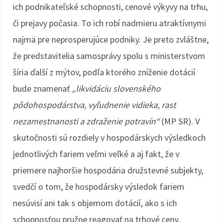
ich podnikateľské schopnosti, cenové výkyvy na trhu,
či prejavy počasia. To ich robí nadmieru atraktívnymi
najmä pre neprosperujúce podniky. Je preto zvláštne,
že predstavitelia samosprávy spolu s ministerstvom
šíria ďalší z mýtov, podľa ktorého zníženie dotácií
bude znamenať
„likvidáciu slovenského
pôdohospodárstva, vyľudnenie vidieka, rast
nezamestnanosti a zdraženie potravín“
(MP SR). V
skutočnosti sú rozdiely v hospodárskych výsledkoch
jednotlivých fariem veľmi veľké a aj fakt, že v
priemere najhoršie hospodária družstevné subjekty,
svedčí o tom, že hospodársky výsledok fariem
nesúvisí ani tak s objemom dotácií, ako s ich
schopnosťou pružne reagovať na trhové ceny,