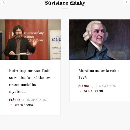
Súvisiace články
Potrebujeme viac ľudí
Morálna autorita roku
so znalosťou základov
1776
ekonomického
ČLÁNKY
9. MARCA 2026
myslenia
DANIEL KLEIN
ČLÁNKY
16. APRÍLA 2026
PETER GONDA