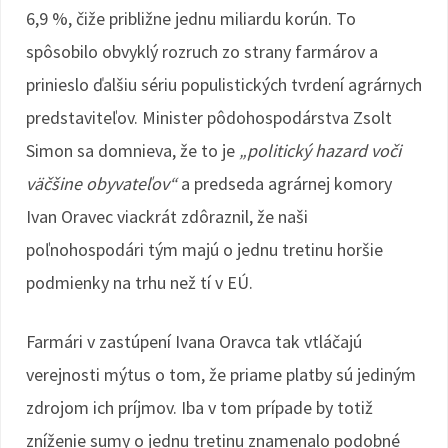
6,9 %, čiže približne jednu miliardu korún. To
spôsobilo obvyklý rozruch zo strany farmárov a
prinieslo ďalšiu sériu populistických tvrdení agrárnych
predstaviteľov. Minister pôdohospodárstva Zsolt
Simon sa domnieva, že to je
„politický hazard voči
väčšine obyvateľov“
a predseda agrárnej komory
Ivan Oravec viackrát zdôraznil, že naši
poľnohospodári tým majú o jednu tretinu horšie
podmienky na trhu než tí v EÚ.
Farmári v zastúpení Ivana Oravca tak vtláčajú
verejnosti mýtus o tom, že priame platby sú jediným
zdrojom ich príjmov. Iba v tom prípade by totiž
zníženie sumy o jednu tretinu znamenalo podobné