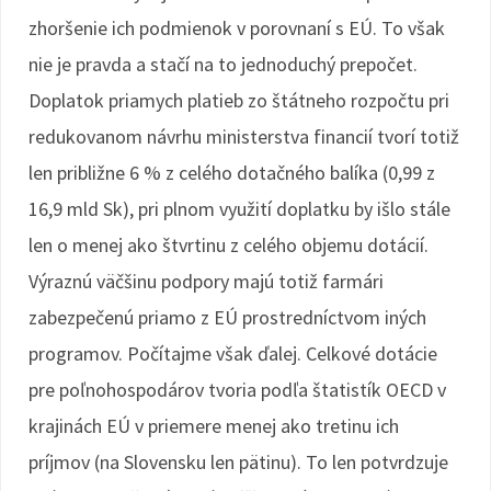
zhoršenie ich podmienok v porovnaní s EÚ. To však
nie je pravda a stačí na to jednoduchý prepočet.
Doplatok priamych platieb zo štátneho rozpočtu pri
redukovanom návrhu ministerstva financií tvorí totiž
len približne 6 % z celého dotačného balíka (0,99 z
16,9 mld Sk), pri plnom využití doplatku by išlo stále
len o menej ako štvrtinu z celého objemu dotácií.
Výraznú väčšinu podpory majú totiž farmári
zabezpečenú priamo z EÚ prostredníctvom iných
programov. Počítajme však ďalej. Celkové dotácie
pre poľnohospodárov tvoria podľa štatistík OECD v
krajinách EÚ v priemere menej ako tretinu ich
príjmov (na Slovensku len pätinu). To len potvrdzuje