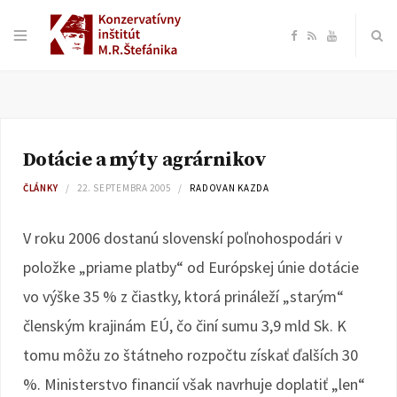
F
R
Y
a
S
o
c
S
u
Dotácie a mýty agrárnikov
e
T
ČLÁNKY
22. SEPTEMBRA 2005
RADOVAN KAZDA
b
u
V roku 2006 dostanú slovenskí poľnohospodári v
o
b
položke „priame platby“ od Európskej únie dotácie
vo výške 35 % z čiastky, ktorá prináleží „starým“
o
e
členským krajinám EÚ, čo činí sumu 3,9 mld Sk. K
k
tomu môžu zo štátneho rozpočtu získať ďalších 30
%. Ministerstvo financií však navrhuje doplatiť „len“