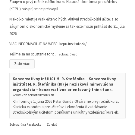
Záujem o prvý ročník nášho kurzu Klasická ekonómia pre učiteľov
(KEPU) nás príjemne prekvapil.
Niekoľko miest je však ešte voľných. Aktívni stredoškolskí učitelia so
záujmom o ekonomické myslenie sa tak ešte môžu prihlásiť do 31. júla
2026.
VIAC INFORMÁCIÍ JE NA WEBE:
kepu.institute.sk/
Tešíme sa na spustenie toht
...
Zobraziť viac
Zistiť viac
Konzervatívny inštitút M. R. Štefánika – Konzervatívny
inštitút M. R. Štefánika (KI) je nezisková mimovládna
organizácia – konzervatívne orientovaný think-tank.
www.konzervativizmus.sk
KI informuje 1. júna 2026 Peter Gonda Otvárame prvý ročník kurzu
Klasická ekonómia pre učiteľov # ekonómia # vzdelávanie
Stredoškolským učiteľom ponúkame unikátny vzdelávací kurz ek...
Zobraziť na Facebooku
·
Zdieľať