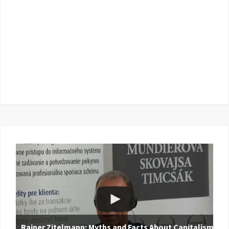
Rainer Zitelmann: Myths and Facts About Capitalism |