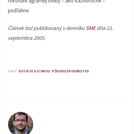
rokovaní agrárnej lobby – ako každoročne –
podľahne.
Článok bol publikovaný v denníku
SME
dňa 21.
septembra 2005.
TAGY:
DOTÁCIE A STIMULY
PÔDOHOSPODÁRSTVO