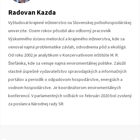
Radovan Kazda
Vyštudoval krajinné inžinierstvo na Slovenskej poľnohospodárskej
univerzite. Osem rokov pôsobil ako odborný pracovník
Výskumného ústavu meliorácií a krajinného inžinierstva, kde sa
venoval najmä problematike závlah, odvodnenia pôd a ekológii.
Od roku 2002 je analytikom v Konzervatívnom inštitúte M. R.
Štefánika, kde sa venuje najmä enviromentálnej politike. Založil
vlastné úspešné vydavateľstvo spravodajských a informačných
portálov a periodík o odpadovom hospodárstve, energiách a
vodnom hospodárstve. Je koordinátorom enviromentálnych
konferencií. V parlamentných voľbách vo februári 2020 bol zvolený
za poslanca Národnej rady SR.