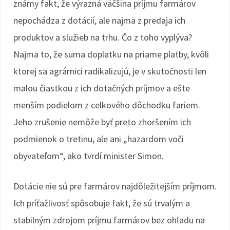
známy fakt, že výrazná väčšina príjmu farmárov
nepochádza z dotácií, ale najmä z predaja ich
produktov a služieb na trhu. Čo z toho vyplýva?
Najmä to, že suma doplatku na priame platby, kvôli
ktorej sa agrárnici radikalizujú, je v skutočnosti len
malou čiastkou z ich dotačných príjmov a ešte
menším podielom z celkového dôchodku fariem.
Jeho zrušenie nemôže byť preto zhoršením ich
podmienok o tretinu, ale ani „hazardom voči
obyvateľom“, ako tvrdí minister Simon.
Dotácie nie sú pre farmárov najdôležitejším príjmom.
Ich príťažlivosť spôsobuje fakt, že sú trvalým a
stabilným zdrojom príjmu farmárov bez ohľadu na