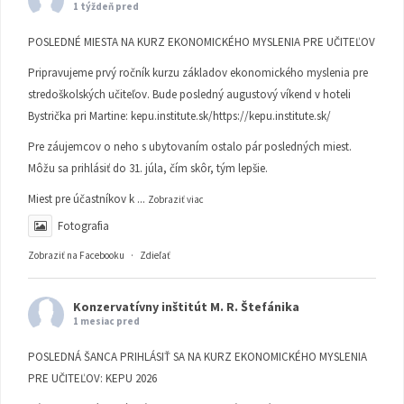
1 týždeň pred
POSLEDNÉ MIESTA NA KURZ EKONOMICKÉHO MYSLENIA PRE UČITEĽOV
Pripravujeme prvý ročník kurzu základov ekonomického myslenia pre
stredoškolských učiteľov. Bude posledný augustový víkend v hoteli
Bystrička pri Martine:
kepu.institute.sk/https://kepu.institute.sk/
Pre záujemcov o neho s ubytovaním ostalo pár posledných miest.
Môžu sa prihlásiť do 31. júla, čím skôr, tým lepšie.
Miest pre účastníkov k
...
Zobraziť viac
Fotografia
Zobraziť na Facebooku
·
Zdieľať
Konzervatívny inštitút M. R. Štefánika
1 mesiac pred
POSLEDNÁ ŠANCA PRIHLÁSIŤ SA NA KURZ EKONOMICKÉHO MYSLENIA
PRE UČITEĽOV: KEPU 2026