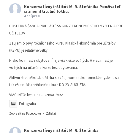
Konzervatívny inštitút M. R. Štefánika
Používateľ
si zmenil titulnú fotku.
4 dní pred
POSLEDNÁ ŠANCA PRIHLÁSIŤ SA KURZ EKONOMICKÉHO MYSLENIA PRE
UČITEĽOV
Záujem o prvý ročník nášho kurzu Klasická ekonómia pre učiteľov
(KEPU) je relatívne veľký.
Niekoľko miest s ubytovaním je však ešte voľných. A viac miest je
voľných na účasť na kurze bez ubytovania.
Aktívni stredoškolskí učitelia so záujmom o ekonomické myslenie sa
tak ešte môžu prihlásiť na kurz DO 23. AUGUSTA.
VIAC INFO:
kepu.ins
...
Zobraziť viac
Fotografia
Zobraziť na Facebooku
·
Zdieľať
Konzervatívny inštitút M. R. Štefánika