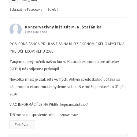
Zobraziť na Facebooku
·
Zdieľať
Konzervatívny inštitút M. R. Štefánika
1 mesiac pred
POSLEDNÁ ŠANCA PRIHLÁSIŤ SA NA KURZ EKONOMICKÉHO MYSLENIA
PRE UČITEĽOV: KEPU 2026
Záujem o prvý ročník nášho kurzu Klasická ekonómia pre učiteľov
(KEPU) nás príjemne prekvapil.
Niekoľko miest je však ešte voľných. Aktívni stredoškolskí učitelia so
záujmom o ekonomické myslenie sa tak ešte môžu prihlásiť do 31. júla
2026.
VIAC INFORMÁCIÍ JE NA WEBE:
kepu.institute.sk/
Tešíme sa na spustenie toht
...
Zobraziť viac
Zistiť viac