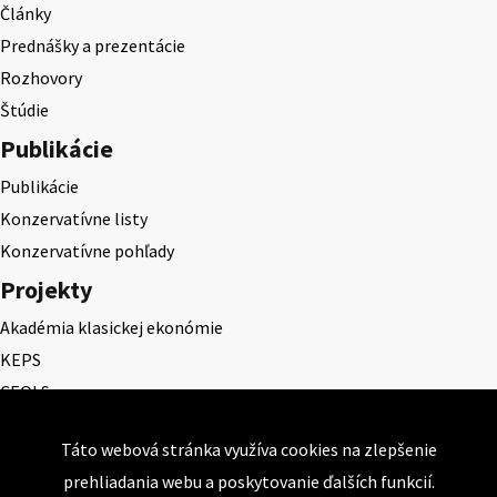
Články
Prednášky a prezentácie
Rozhovory
Štúdie
Publikácie
Publikácie
Konzervatívne listy
Konzervatívne pohľady
Projekty
Akadémia klasickej ekonómie
KEPS
CEQLS
Cena Dominika Tatarku
Táto webová stránka využíva cookies na zlepšenie
Cena Ernesta Valka
prehliadania webu a poskytovanie ďalších funkcií.
Študentská esej