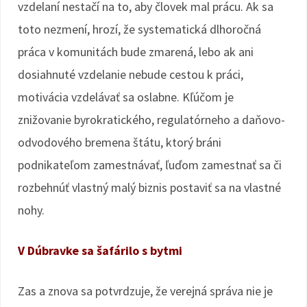
vzdelaní nestačí na to, aby človek mal prácu. Ak sa
toto nezmení, hrozí, že systematická dlhoročná
práca v komunitách bude zmarená, lebo ak ani
dosiahnuté vzdelanie nebude cestou k práci,
motivácia vzdelávať sa oslabne. Kľúčom je
znižovanie byrokratického, regulatórneho a daňovo-
odvodového bremena štátu, ktorý bráni
podnikateľom zamestnávať, ľuďom zamestnať sa či
rozbehnúť vlastný malý biznis postaviť sa na vlastné
nohy.
V Dúbravke sa šafárilo s bytmi
Zas a znova sa potvrdzuje, že verejná správa nie je