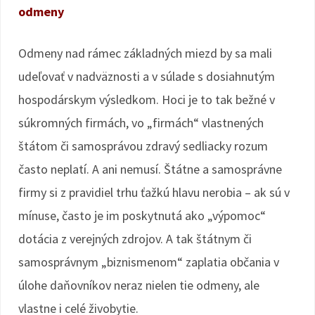
odmeny
Odmeny nad rámec základných miezd by sa mali
udeľovať v nadväznosti a v súlade s dosiahnutým
hospodárskym výsledkom. Hoci je to tak bežné v
súkromných firmách, vo „firmách“ vlastnených
štátom či samosprávou zdravý sedliacky rozum
často neplatí. A ani nemusí. Štátne a samosprávne
firmy si z pravidiel trhu ťažkú hlavu nerobia – ak sú v
mínuse, často je im poskytnutá ako „výpomoc“
dotácia z verejných zdrojov. A tak štátnym či
samosprávnym „biznismenom“ zaplatia občania v
úlohe daňovníkov neraz nielen tie odmeny, ale
vlastne i celé živobytie.