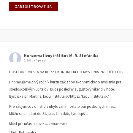
Konzervatívny inštitút M. R. Štefánika
1 týždeň pred
POSLEDNÉ MIESTA NA KURZ EKONOMICKÉHO MYSLENIA PRE UČITEĽOV
Pripravujeme prvý ročník kurzu základov ekonomického myslenia pre
stredoškolských učiteľov. Bude posledný augustový víkend v hoteli
Bystrička pri Martine:
kepu.institute.sk/https://kepu.institute.sk/
Pre záujemcov o neho s ubytovaním ostalo pár posledných miest.
Môžu sa prihlásiť do 31. júla, čím skôr, tým lepšie.
Miest pre účastníkov k
...
Zobraziť viac
Fotografia