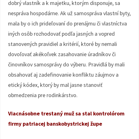
dobrý vlastník a k majetku, ktorým disponuje, sa
nespráva hospodárne. Ak už samospráva vlastní byty,
mala by o ich prideľovaní do prenájmu či vlastníctva
iných osôb rozhodovať podľa jasných a vopred
stanovených pravidiel a kritérií, ktoré by nemali
dovoľovať akékoľvek zasahovanie úradníkov či
činovníkov samosprávy do výberu. Pravidlá by mali
obsahovať aj zadefinovanie konfliktu záujmov a
etický kódex, ktorý by mal jasne stanoviť
obmedzenia pre rodinkárstvo.
Viacnásobne trestaný muž sa stal kontrolórom
firmy patriacej banskobystrickej župe