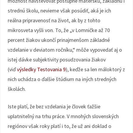
možnosť navštevovať postupne materskú, základnú i
strednú školu, nevieme však posúdiť, aká je ich
reálna pripravenosť na život, ak by z tohto
mikrosveta vyšli von. To, že „v Lomničke až 70
percent žiakov ukončí prinajmenšom základné
vzdelanie v deviatom ročníku,“ môže vypovedať aj o
istej dávke subjektivity posudzovania žiakov
(viď
výsledky Testovania 9
), keďže sa len máloktorý z
nich uchádza o ďalšie štúdium na iných stredných
školách.
Iste platí, že bez vzdelania je človek ťažšie
uplatniteľný na trhu práce. V mnohých slovenských
regiónov však roky platí i to, že už ani doklad o