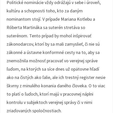
Politické nominácie vždy odrážajú v sebe i úroveň,
kultúru a schopnosti toho, kto za daným
nominantom stojí. V prípade Mariana Kotlebu a
Róberta Martináka sa suterén stretáva so
suterénom. Tento prípad by mohol inšpirovať
zákonodarcov, ktorí by sa mali zamyslieť, či nie sú
zákonné a ústavne konformné cesty na to, aby sa
znemožnila možnosť pracovať vo verejnej správe
ľuďom, na ktorých sa síce dnes už opätovne hľadí
ako na čistých ako ľalie, ale ich trestný register nesie
škvrny z minulého konania daného človeka. O to viac
to platí o ľuďoch, ktorí majú v pracovnej náplni
kontrolu v subjektoch verejnej správy či v nimi
zriaďovaných spoločnostiach.