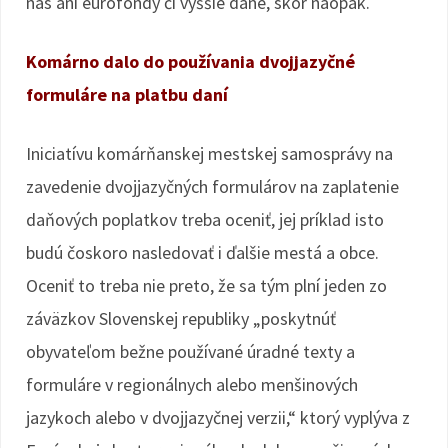
nás ani eurofondy či vyššie dane, skôr naopak.
Komárno dalo do používania dvojjazyčné
formuláre na platbu daní
Iniciatívu komárňanskej mestskej samosprávy na
zavedenie dvojjazyčných formulárov na zaplatenie
daňových poplatkov treba oceniť, jej príklad isto
budú čoskoro nasledovať i ďalšie mestá a obce.
Oceniť to treba nie preto, že sa tým plní jeden zo
záväzkov Slovenskej republiky „poskytnúť
obyvateľom bežne používané úradné texty a
formuláre v regionálnych alebo menšinových
jazykoch alebo v dvojjazyčnej verzii,“ ktorý vyplýva z