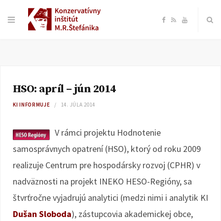
F
R
Y
a
S
o
c
S
u
HSO: apríl – jún 2014
e
T
KI INFORMUJE
14. JÚLA 2014
b
u
V rámci projektu Hodnotenie
o
b
samosprávnych opatrení (HSO), ktorý od roku 2009
realizuje Centrum pre hospodársky rozvoj (CPHR) v
o
e
nadväznosti na projekt INEKO HESO-Regióny, sa
k
štvrťročne vyjadrujú analytici (medzi nimi i analytik KI
Dušan Sloboda
), zástupcovia akademickej obce,