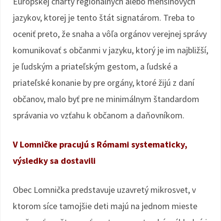
Európskej charty regionálnych alebo menšinových
jazykov, ktorej je tento štát signatárom. Treba to
oceniť preto, že snaha a vôľa orgánov verejnej správy
komunikovať s občanmi v jazyku, ktorý je im najbližší,
je ľudským a priateľským gestom, a ľudské a
priateľské konanie by pre orgány, ktoré žijú z daní
občanov, malo byť pre ne minimálnym štandardom
správania vo vzťahu k občanom a daňovníkom.
V Lomničke pracujú s Rómami systematicky,
výsledky sa dostavili
Obec Lomnička predstavuje uzavretý mikrosvet, v
ktorom síce tamojšie deti majú na jednom mieste