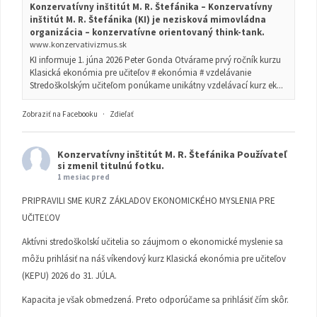
Konzervatívny inštitút M. R. Štefánika – Konzervatívny
inštitút M. R. Štefánika (KI) je nezisková mimovládna
organizácia – konzervatívne orientovaný think-tank.
www.konzervativizmus.sk
KI informuje 1. júna 2026 Peter Gonda Otvárame prvý ročník kurzu
Klasická ekonómia pre učiteľov # ekonómia # vzdelávanie
Stredoškolským učiteľom ponúkame unikátny vzdelávací kurz ek...
Zobraziť na Facebooku
·
Zdieľať
Konzervatívny inštitút M. R. Štefánika
Používateľ
si zmenil titulnú fotku.
1 mesiac pred
PRIPRAVILI SME KURZ ZÁKLADOV EKONOMICKÉHO MYSLENIA PRE
UČITEĽOV
Aktívni stredoškolskí učitelia so záujmom o ekonomické myslenie sa
môžu prihlásiť na náš víkendový kurz Klasická ekonómia pre učiteľov
(KEPU) 2026 do 31. JÚLA.
Kapacita je však obmedzená. Preto odporúčame sa prihlásiť čím skôr.