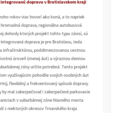
e integrovanú dopravu v Bratislavskom kraji
noho rokov viac hovorí ako koná, a to napriek
á hromadná doprava, regionálna autobusová
ej dohody ktorých projekt tohto typu závisí, sú
 Integrovaná doprava je pre Bratislavu, teda
u infraštruktúrou, poddimenzovanou cestnou
 životnú úroveň (menej áut) a výraznou dennou
uburbánnej zóny určite potrebná. Tento projekt
om využívajúcim pohodlie svojich osobných áut
ný, flexibilný a frekventovaný spôsob dopravy.
 by mal zabezpečovať i zabezpečené parkovacie
staniciach v suburbánnej zóne hlavného mesta.
í z niektorých okresov Trnavského kraja