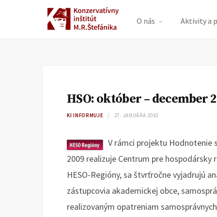
O nás
Aktivity a 
HSO: október – december 
KI INFORMUJE
27. JANUÁRA 2010
V rámci projektu Hodnotenie 
2009 realizuje Centrum pre hospodársky 
HESO-Regióny, sa štvrťročne vyjadrujú anal
zástupcovia akademickej obce, samosprá
realizovaným opatreniam samosprávnych inš