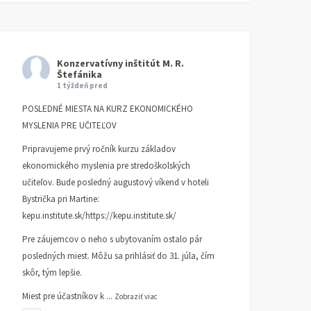
Konzervatívny inštitút M. R.
Štefánika
1 týždeň pred
POSLEDNÉ MIESTA NA KURZ EKONOMICKÉHO
MYSLENIA PRE UČITEĽOV
Pripravujeme prvý ročník kurzu základov
ekonomického myslenia pre stredoškolských
učiteľov. Bude posledný augustový víkend v hoteli
Bystrička pri Martine:
kepu.institute.sk/https://kepu.institute.sk/
Pre záujemcov o neho s ubytovaním ostalo pár
posledných miest. Môžu sa prihlásiť do 31. júla, čím
skôr, tým lepšie.
Miest pre účastníkov k
...
Zobraziť viac