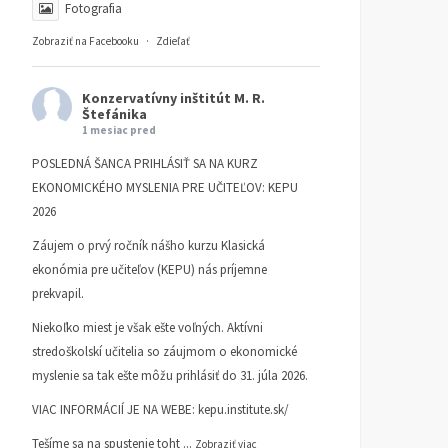
Fotografia
Zobraziť na Facebooku
·
Zdieľať
Konzervatívny inštitút M. R.
Štefánika
1 mesiac pred
POSLEDNÁ ŠANCA PRIHLÁSIŤ SA NA KURZ
EKONOMICKÉHO MYSLENIA PRE UČITEĽOV: KEPU
2026
Záujem o prvý ročník nášho kurzu Klasická
ekonómia pre učiteľov (KEPU) nás príjemne
prekvapil.
Niekoľko miest je však ešte voľných. Aktívni
stredoškolskí učitelia so záujmom o ekonomické
myslenie sa tak ešte môžu prihlásiť do 31. júla 2026.
VIAC INFORMÁCIÍ JE NA WEBE:
kepu.institute.sk/
Tešíme sa na spustenie toht
...
Zobraziť viac