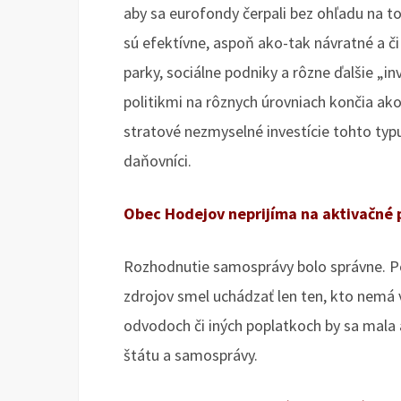
aby sa eurofondy čerpali bez ohľadu na to,
sú efektívne, aspoň ako-tak návratné a či
parky, sociálne podniky a rôzne ďalšie „i
politikmi na rôznych úrovniach končia ak
stratové nezmyselné investície tohto ty
daňovníci.
Obec Hodejov neprijíma na aktivačné p
Rozhodnutie samosprávy bolo správne. Po
zdrojov smel uchádzať len ten, kto nemá v
odvodoch či iných poplatkoch by sa mala 
štátu a samosprávy.