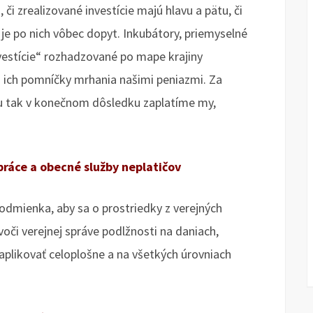
 či zrealizované investície majú hlavu a pätu, či
 je po nich vôbec dopyt. Inkubátory, priemyselné
nvestície“ rozhadzované po mape krajiny
o ich pomníčky mrhania našimi peniazmi. Za
pu tak v konečnom dôsledku zaplatíme my,
ráce a obecné služby neplatičov
dmienka, aby sa o prostriedky z verejných
oči verejnej správe podlžnosti na daniach,
aplikovať celoplošne a na všetkých úrovniach