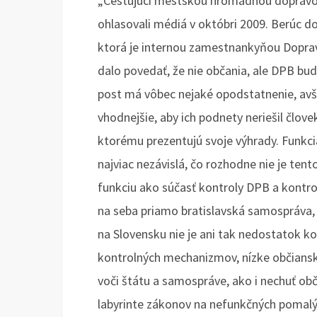
„Cestujúci mestskou hromadnou dopravo
ohlasovali médiá v októbri 2009. Berúc do
ktorá je internou zamestnankyňou Dopravn
dalo povedať, že nie občania, ale DPB b
post má vôbec nejaké opodstatnenie, avš
vhodnejšie, aby ich podnety neriešil člo
ktorému prezentujú svoje výhrady. Funk
najviac nezávislá, čo rozhodne nie je tent
funkciu ako súčasť kontroly DPB a kontro
na seba priamo bratislavská samospráva,
na Slovensku nie je ani tak nedostatok k
kontrolných mechanizmov, nízke občiansk
voči štátu a samospráve, ako i nechuť ob
labyrinte zákonov na nefunkčných pomal