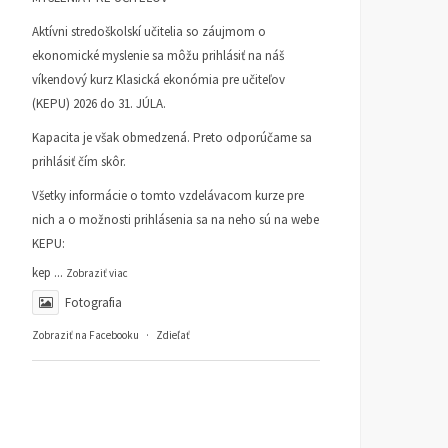
Aktívni stredoškolskí učitelia so záujmom o
ekonomické myslenie sa môžu prihlásiť na náš
víkendový kurz Klasická ekonómia pre učiteľov
(KEPU) 2026 do 31. JÚLA.
Kapacita je však obmedzená. Preto odporúčame sa
prihlásiť čím skôr.
Všetky informácie o tomto vzdelávacom kurze pre
nich a o možnosti prihlásenia sa na neho sú na webe
KEPU:
kep
...
Zobraziť viac
Fotografia
Zobraziť na Facebooku
·
Zdieľať