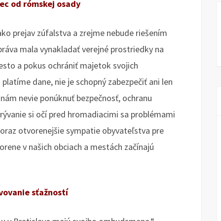
bec od rómskej osady
ako prejav zúfalstva a zrejme nebude riešením
ráva mala vynakladať verejné prostriedky na
sto a pokus ochrániť majetok svojich
platíme dane, nie je schopný zabezpečiť ani len
e nám nevie ponúknuť bezpečnosť, ochranu
krývanie si očí pred hromadiacimi sa problémami
oraz otvorenejšie sympatie obyvateľstva pre
orene v našich obciach a mestách začínajú
vovanie sťažností