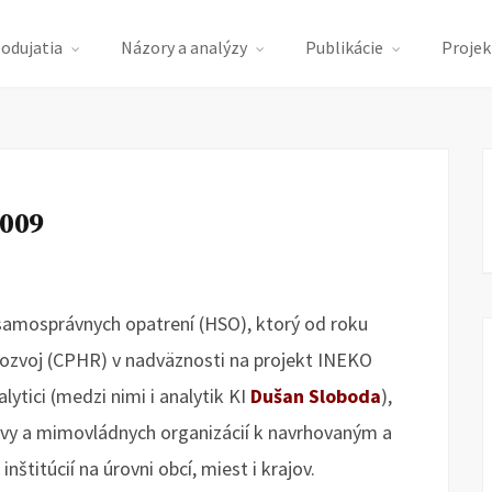
podujatia
Názory a analýzy
Publikácie
Projek
2009
samosprávnych opatrení (HSO), ktorý od roku
rozvoj (CPHR) v nadväznosti na projekt INEKO
ytici (medzi nimi i analytik KI
Dušan Sloboda
),
vy a mimovládnych organizácií k navrhovaným a
titúcií na úrovni obcí, miest i krajov.