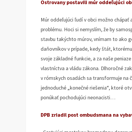
Ostrovany postavili múr oddeľujúci o
Múr oddeľujúci ľudí v obci možno chápať 
problému. Hoci si nemyslím, že by samosp
stavbu takýchto múrov, vnímam to ako ge
daňovníkov v prípade, kedy štát, ktorému 
svoje základné funkcie, a za naše peniaz
vlastníctva a vládu zákona. Dlhoročné za
v rómskych osadách sa transformuje na č
jednoduché „konečné riešenia“, ktoré otv
ponúkať pochodujúci neonacisti…
DPB zriadil post ombudsmana na vyba