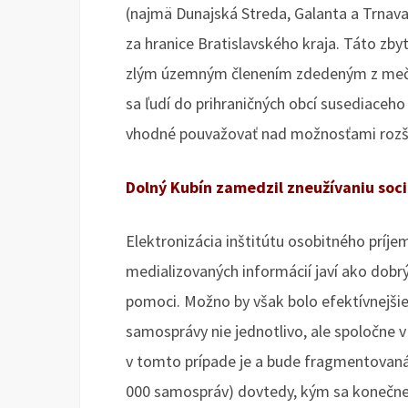
(najmä Dunajská Streda, Galanta a Trnava)
za hranice Bratislavského kraja. Táto zb
zlým územným členením zdedeným z mečia
sa ľudí do prihraničných obcí susediac
vhodné pouvažovať nad možnosťami rozšíre
Dolný Kubín zamedzil zneužívaniu soci
Elektronizácia inštitútu osobitného prí
medializovaných informácií javí ako dobrý
pomoci. Možno by však bolo efektívnejšie, 
samosprávy nie jednotlivo, ale spoločne 
v tomto prípade je a bude fragmentovaná
000 samospráv) dovtedy, kým sa konečne