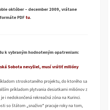
obie október – december 2009, vrátane
 formáte PDF
tu
.
odu k vybraným hodnoteným opatreniam:
ká Sobota nevyšiel, musí vrátiť milióny
ríkladom stroskotaného projektu, do ktorého sa
lším príkladom plytvania desiatkami miliónov z
 je i nedokončená rekreačná zóna na Kurinci.
sti so štátom „snaživo“ pracuje roky na tom,