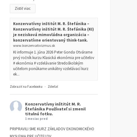
Zistiť viac
Konzervatívny inštitút M. R. Štefánika –
Konzervatívny inštitút M. R. Štefánika (KI)
je nezisková mimovládna organizácia –
konzervatívne orientovaný think-tank.
www.konzervativizmus.sk
KI informuje 1. júna 2026 Peter Gonda Otvárame
prvý ročník kurzu Klasická ekonómia pre učiteľov
# ekonómia # vzdelávanie Stredoškolským
učiteľom ponúkame unikátny vzdelávací kurz
ek...
Zobraziť na Facebooku
·
Zdieľať
Konzervatívny inštitút M. R.
Štefánika
Používateľ si zmenil
titulnú fotku.
1 mesiac pred
PRIPRAVILI SME KURZ ZÁKLADOV EKONOMICKÉHO
MYSLENIA PRE UČITEĽOV