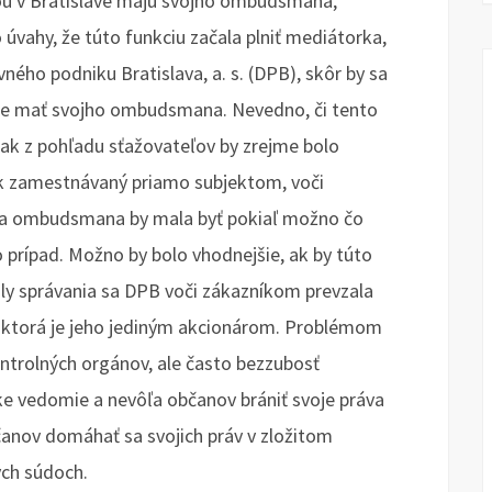
u v Bratislave majú svojho ombudsmana,“
 úvahy, že túto funkciu začala plniť mediátorka,
ého podniku Bratislava, a. s. (DPB), skôr by sa
ude mať svojho ombudsmana. Nevedno, či tento
ak z pohľadu sťažovateľov by zrejme bolo
vek zamestnávaný priamo subjektom, voči
cia ombudsmana by mala byť pokiaľ možno čo
o prípad. Možno by bolo vhodnejšie, ak by túto
ly správania sa DPB voči zákazníkom prevzala
 ktorá je jeho jediným akcionárom. Problémom
ontrolných orgánov, ale často bezzubosť
e vedomie a nevôľa občanov brániť svoje práva
čanov domáhať sa svojich práv v zložitom
ých súdoch.