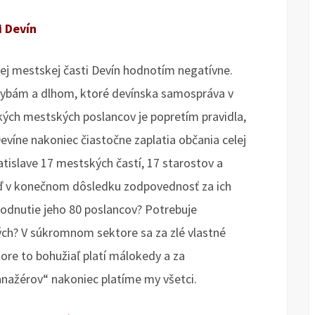
i Devín
jej mestskej časti Devín hodnotím negatívne.
chybám a dlhom, ktoré devínska samospráva v
ských mestských poslancov je popretím pravidla,
 Devíne nakoniec čiastočne zaplatia občania celej
atislave 17 mestských častí, 17 starostov a
eď v konečnom dôsledku zodpovednosť za ich
odnutie jeho 80 poslancov? Potrebuje
ných? V súkromnom sektore sa za zlé vlastné
ore to bohužiaľ platí málokedy a za
ažérov“ nakoniec platíme my všetci.