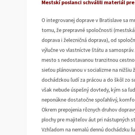
Mestskí poslanci schválili materiál pr
O integrovanej doprave v Bratislave sa m
tomu, že prepravné spoločnosti (mestsk
doprava i železničná doprava), od spoločn
výlučne vo vlastníctve štátu a samospráv.
mesto s nedostavanou tranzitnou cestno
sieťou plánovanou v socializme na nižšiu
dochádzkou ľudí za prácou a do škôl zo s
však nebude úspešný dovtedy, kým sa ľuď
neponúkne dostatočne spoľahlivý, komfort
Okrem prepojenia rôznych druhov dopravy
plochy pre majiteľov áut pri nástupných 
Vzhľadom na nemalú dennú dochádzku ľud