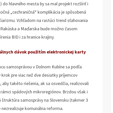
 do hlavného mesta by sa mal projekt rozšíriť i
ytočná „cezhraničná“ komplikácia je spôsobená
rizmu. Vzhľadom na rastúci trend sťahovania
eho Rakúska a Maďarska bude možno časom
nia BID i za hranice krajiny.
álnych dávok použitím elektronickej karty
jemcu samosprávou v Dolnom Kubíne sa podľa
 krok pre viac než dve desiatky príjemcov
aby takéto riešenia, ak sa osvedčia, realizovali
v rámci spádových mikroregiónov. Brzdou však i
 štruktúra samosprávy na Slovensku (takmer 3
 nezrealizuje komunálna reforma.