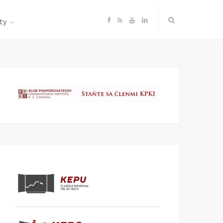
F
R
Y
L
ty
a
S
o
i
c
S
u
n
e
T
k
b
u
e
o
b
d
o
e
I
k
n