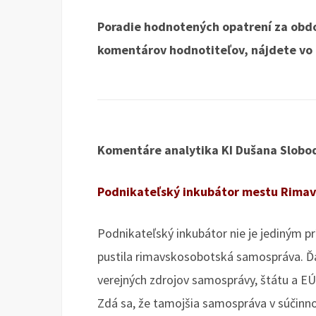
Poradie hodnotených opatrení za obd
komentárov hodnotiteľov, nájdete vo
Komentáre analytika KI Dušana Slob
Podnikateľský inkubátor mestu Rimavs
Podnikateľský inkubátor nie je jediným p
pustila rimavskosobotská samospráva. Ďa
verejných zdrojov samosprávy, štátu a EÚ
Zdá sa, že tamojšia samospráva v súčinno