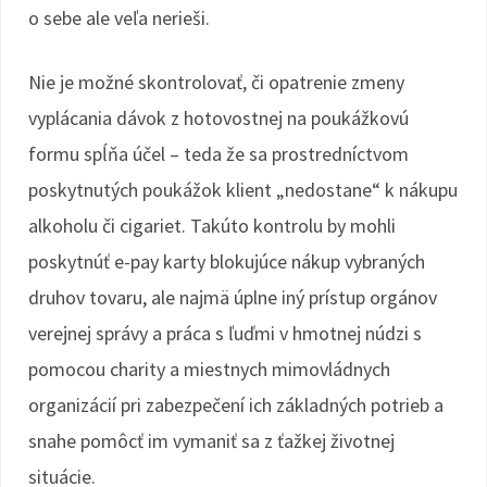
o sebe ale veľa nerieši.
Nie je možné skontrolovať, či opatrenie zmeny
vyplácania dávok z hotovostnej na poukážkovú
formu spĺňa účel – teda že sa prostredníctvom
poskytnutých poukážok klient „nedostane“ k nákupu
alkoholu či cigariet. Takúto kontrolu by mohli
poskytnúť e-pay karty blokujúce nákup vybraných
druhov tovaru, ale najmä úplne iný prístup orgánov
verejnej správy a práca s ľuďmi v hmotnej núdzi s
pomocou charity a miestnych mimovládnych
organizácií pri zabezpečení ich základných potrieb a
snahe pomôcť im vymaniť sa z ťažkej životnej
situácie.