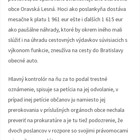
obce Oravská Lesná. Hoci ako poslankyňa dostáva
mesačne k platu 1 961 eur ešte i ďalších 1 615 eur
ako paušálne náhrady, ktoré by okrem iného mali
slúžiť i na úhradu cestovných výdavkov súvisiacich s
výkonom funkcie, zneužíva na cesty do Bratislavy
obecné auto.
Hlavný kontrolór na ňu za to podal trestné
oznámenie, spisuje sa petícia na jej odvolanie, v
prípad inej petície občanov ju namiesto jej
prerokovania v príslušných orgánoch obce nechala
preveriť na prokuratúre a je tu tiež podozrenie, že
dvoch poslancov v rozpore so svojimi právomocami