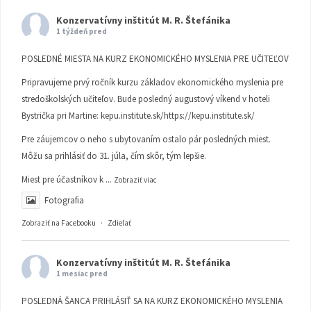
Konzervatívny inštitút M. R. Štefánika
1 týždeň pred
POSLEDNÉ MIESTA NA KURZ EKONOMICKÉHO MYSLENIA PRE UČITEĽOV
Pripravujeme prvý ročník kurzu základov ekonomického myslenia pre
stredoškolských učiteľov. Bude posledný augustový víkend v hoteli
Bystrička pri Martine:
kepu.institute.sk/https://kepu.institute.sk/
Pre záujemcov o neho s ubytovaním ostalo pár posledných miest.
Môžu sa prihlásiť do 31. júla, čím skôr, tým lepšie.
Miest pre účastníkov k
...
Zobraziť viac
Fotografia
Zobraziť na Facebooku
·
Zdieľať
Konzervatívny inštitút M. R. Štefánika
1 mesiac pred
POSLEDNÁ ŠANCA PRIHLÁSIŤ SA NA KURZ EKONOMICKÉHO MYSLENIA