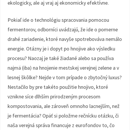
ekologicky, ale aj vraj aj ekonomicky efektívne.
Pokiaľ ide o technológiu spracovania pomocou
fermentorov, odborníci uvádzajú, že ide o pomerne
drahé zariadenie, ktoré navyše spotrebováva nemálo
energie. Otázny je i dopyt po hnojive ako výsledku
procesu? Naozaj je také žiadané alebo sa používa
najmä (iba) na hnojenie mestskej verejnej zelene a v
lesnej škôlke? Nejde v tom prípade o zbytočný luxus?
Nestačilo by pre takéto použitie hnojivo, ktoré
vznikne síce dlhším prirodzeným procesom
kompostovania, ale zároveň omnoho lacnejším, než
je fermentácia? Opäť si položme rečnícku otázku, či
naša verejná správa financuje z eurofondov to, čo