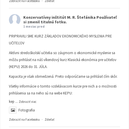
Zobraziť na Facebooku
·
Zdieľať
Konzervatívny inštitút M. R. Štefánika
Používateľ
si zmenil titulnú fotku.
1 mesiac pred
PRIPRAVILI SME KURZ ZÁKLADOV EKONOMICKÉHO MYSLENIA PRE
UČITEĽOV
Aktívni stredoškolskí učitelia so záujmom o ekonomické myslenie sa
môžu prihlásiť na náš víkendový kurz Klasická ekonómia pre učiteľov
(KEPU) 2026 do 31. JÚLA.
Kapacita je však obmedzená. Preto odporúčame sa prihlásiť čím skôr.
Všetky informácie o tomto vzdelávacom kurze pre nich a o možnosti
prihlásenia sa na neho sú na webe KEPU:
kep
...
Zobraziť viac
Fotografia
Zobraziť na Facebooku
·
Zdieľať