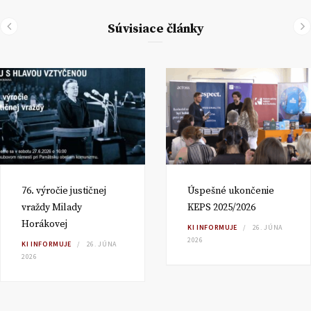
Súvisiace články
76. výročie justičnej
Úspešné ukončenie
vraždy Milady
KEPS 2025/2026
Horákovej
KI INFORMUJE
26. JÚNA
2026
KI INFORMUJE
26. JÚNA
2026