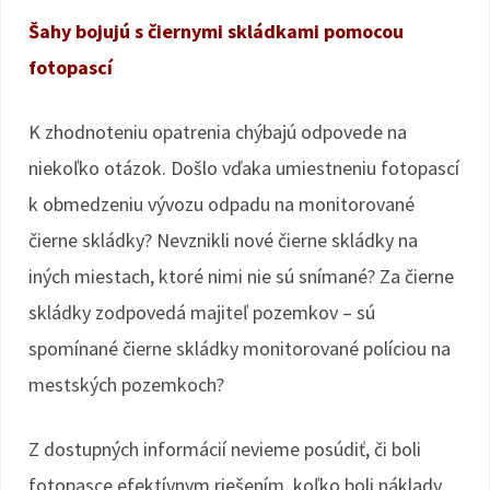
Šahy bojujú s čiernymi skládkami pomocou
fotopascí
K zhodnoteniu opatrenia chýbajú odpovede na
niekoľko otázok. Došlo vďaka umiestneniu fotopascí
k obmedzeniu vývozu odpadu na monitorované
čierne skládky? Nevznikli nové čierne skládky na
iných miestach, ktoré nimi nie sú snímané? Za čierne
skládky zodpovedá majiteľ pozemkov – sú
spomínané čierne skládky monitorované políciou na
mestských pozemkoch?
Z dostupných informácií nevieme posúdiť, či boli
fotopasce efektívnym riešením, koľko boli náklady