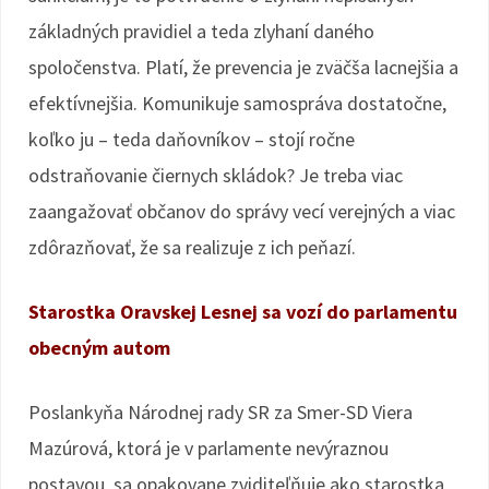
základných pravidiel a teda zlyhaní daného
spoločenstva. Platí, že prevencia je zväčša lacnejšia a
efektívnejšia. Komunikuje samospráva dostatočne,
koľko ju – teda daňovníkov – stojí ročne
odstraňovanie čiernych skládok? Je treba viac
zaangažovať občanov do správy vecí verejných a viac
zdôrazňovať, že sa realizuje z ich peňazí.
Starostka Oravskej Lesnej sa vozí do parlamentu
obecným autom
Poslankyňa Národnej rady SR za Smer-SD Viera
Mazúrová, ktorá je v parlamente nevýraznou
postavou, sa opakovane zviditeľňuje ako starostka