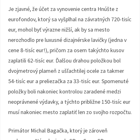
Je zjavné, že účet za vynovenie centra Hnúšte z
eurofondov, ktorý sa vyšplhal na závratných 720-tisíc
eur, mohol byť výrazne nižší, ak by sa mesto
nerozhodlo pre luxusné dizajnérske lavičky (jedna v
cene 8-tisíc eur!), pričom za osem takýchto kusov
zaplatili 62-tisíc eur. Ďalšou drahou položkou bol
dvojmetrový plameň z ušľachtilej ocele za takmer
54-tisíc eur a preliezačka za 33-tisíc eur. Spomenuté
položky boli nakoniec kontrolou zaradené medzi
neoprávnené výdavky, a týchto približne 150-tisíc eur
musí nakoniec mesto zaplatiť len zo svojho rozpočtu.
Primátor Michal Bagačka, ktorý je zároveň