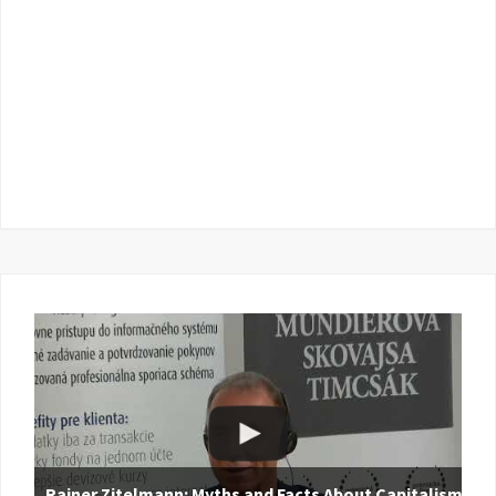
Rainer Zitelmann: Myths and Facts About Capitalism |