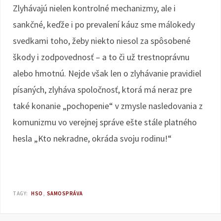
Zlyhávajú nielen kontrolné mechanizmy, ale i
sankčné, keďže i po prevalení káuz sme málokedy
svedkami toho, žeby niekto niesol za spôsobené
škody i zodpovednosť – a to či už trestnoprávnu
alebo hmotnú. Nejde však len o zlyhávanie pravidiel
písaných, zlyháva spoločnosť, ktorá má neraz pre
také konanie „pochopenie“ v zmysle nasledovania z
komunizmu vo verejnej správe ešte stále platného
hesla „Kto nekradne, okráda svoju rodinu!“
TAGY:
HSO
SAMOSPRÁVA