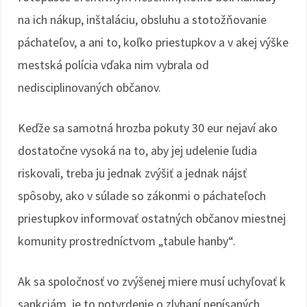
na ich nákup, inštaláciu, obsluhu a stotožňovanie
páchateľov, a ani to, koľko priestupkov a v akej výške
mestská polícia vďaka nim vybrala od
nedisciplinovaných občanov.
Keďže sa samotná hrozba pokuty 30 eur nejaví ako
dostatočne vysoká na to, aby jej udelenie ľudia
riskovali, treba ju jednak zvýšiť a jednak nájsť
spôsoby, ako v súlade so zákonmi o páchateľoch
priestupkov informovať ostatných občanov miestnej
komunity prostredníctvom „tabule hanby“.
Ak sa spoločnosť vo zvýšenej miere musí uchyľovať k
sankciám, je to potvrdenie o zlyhaní nepísaných