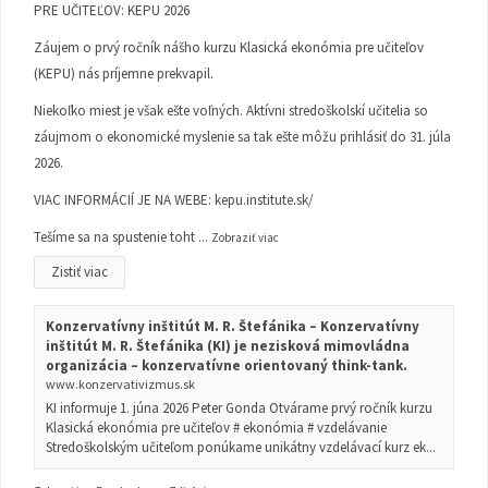
PRE UČITEĽOV: KEPU 2026
Záujem o prvý ročník nášho kurzu Klasická ekonómia pre učiteľov
(KEPU) nás príjemne prekvapil.
Niekoľko miest je však ešte voľných. Aktívni stredoškolskí učitelia so
záujmom o ekonomické myslenie sa tak ešte môžu prihlásiť do 31. júla
2026.
VIAC INFORMÁCIÍ JE NA WEBE:
kepu.institute.sk/
Tešíme sa na spustenie toht
...
Zobraziť viac
Zistiť viac
Konzervatívny inštitút M. R. Štefánika – Konzervatívny
inštitút M. R. Štefánika (KI) je nezisková mimovládna
organizácia – konzervatívne orientovaný think-tank.
www.konzervativizmus.sk
KI informuje 1. júna 2026 Peter Gonda Otvárame prvý ročník kurzu
Klasická ekonómia pre učiteľov # ekonómia # vzdelávanie
Stredoškolským učiteľom ponúkame unikátny vzdelávací kurz ek...