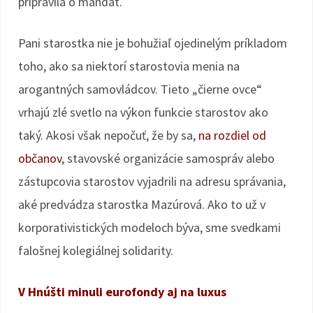
pripravila o mandát.
Pani starostka nie je bohužiaľ ojedinelým príkladom
toho, ako sa niektorí starostovia menia na
arogantných samovládcov. Tieto „čierne ovce“
vrhajú zlé svetlo na výkon funkcie starostov ako
taký. Akosi však nepočuť, že by sa,
na rozdiel od
občanov
, stavovské organizácie samospráv alebo
zástupcovia starostov vyjadrili na adresu správania,
aké predvádza starostka Mazúrová. Ako to už v
korporativistických modeloch býva, sme svedkami
falošnej kolegiálnej solidarity.
V Hnúšti minuli eurofondy aj na luxus