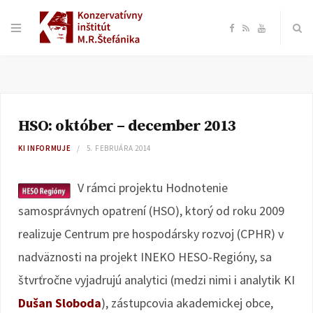
F
R
Y
a
S
o
c
S
u
HSO: október – december 2013
e
T
KI INFORMUJE
5. FEBRUÁRA 2014
b
u
V rámci projektu Hodnotenie
o
b
samosprávnych opatrení (HSO), ktorý od roku 2009
realizuje Centrum pre hospodársky rozvoj (CPHR) v
o
e
nadväznosti na projekt INEKO HESO-Regióny, sa
k
štvrťročne vyjadrujú analytici (medzi nimi i analytik KI
Dušan Sloboda
), zástupcovia akademickej obce,