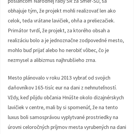
poslancom Národnej rady SR za Smer-SD, sa
obhajuje tým, že projekt mohli realizovať len ako
celok, teda vrátane lavičiek, ohňa a preliezačiek.
Primátor tvrdí, že projekt, za ktorého obsah a
realizáciu bolo a je jednoznačne zodpovedné mesto,
mohlo buď prijať alebo ho nerobiť vôbec, čo je
nezmysel a alibizmus najhrubšieho zrna.
Mesto plánovalo v roku 2013 vybrať od svojich
daňovníkov 165-tisíc eur na dani z nehnuteľností.
Vždy, keď pôjdu občania Hnúšte okolo dizajnérskych
lavičiek v centre, mali by si spomenúť, že na tento
luxus boli samosprávou vyplytvané prostriedky na
úrovni celoročných príjmov mesta vyrubených na dani