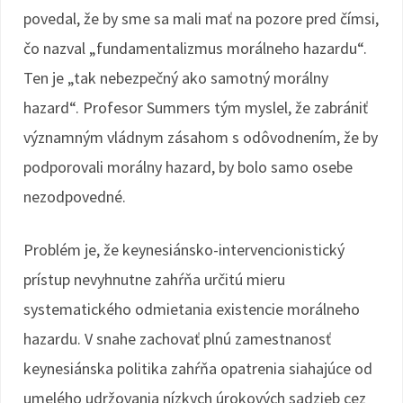
povedal, že by sme sa mali mať na pozore pred čímsi,
čo nazval „fundamentalizmus morálneho hazardu“.
Ten je „tak nebezpečný ako samotný morálny
hazard“. Profesor Summers tým myslel, že zabrániť
významným vládnym zásahom s odôvodnením, že by
podporovali morálny hazard, by bolo samo osebe
nezodpovedné.
Problém je, že keynesiánsko-intervencionistický
prístup nevyhnutne zahŕňa určitú mieru
systematického odmietania existencie morálneho
hazardu. V snahe zachovať plnú zamestnanosť
keynesiánska politika zahŕňa opatrenia siahajúce od
umelého udržovania nízkych úrokových sadzieb cez