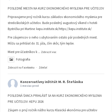
POSLEDNÉ MIESTA NA KURZ EKONOMICKÉHO MYSLENIA PRE UČITEĽOV
Pripravujeme prvý ročník kurzu základov ekonomického myslenia pre
stredoškolských učiteľov. Bude posledný augustový víkend v hoteli
Bystrička pri Martine:
kepu.institute.sk/https://kepu.institute.sk/
Pre záujemcov o neho s ubytovaním ostalo pár posledných miest.
Môžu sa prihlásiť do 31. júla, čím skôr, tým lepšie.
Miest pre účastníkov k
...
Zobraziť viac
Fotografia
Zobraziť na Facebooku
·
Zdieľať
Konzervatívny inštitút M. R. Štefánika
1 mesiac pred
POSLEDNÁ ŠANCA PRIHLÁSIŤ SA NA KURZ EKONOMICKÉHO MYSLENIA
PRE UČITEĽOV: KEPU 2026
Záujem o prvý ročník nášho kurzu Klasická ekonómia pre učiteľov