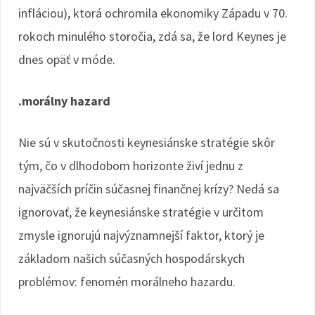
infláciou), ktorá ochromila ekonomiky Západu v 70.
rokoch minulého storočia, zdá sa, že lord Keynes je
dnes opäť v móde.
.morálny hazard
Nie sú v skutočnosti keynesiánske stratégie skôr
tým, čo v dlhodobom horizonte živí jednu z
najväčších príčin súčasnej finančnej krízy? Nedá sa
ignorovať, že keynesiánske stratégie v určitom
zmysle ignorujú najvýznamnejší faktor, ktorý je
základom našich súčasných hospodárskych
problémov: fenomén morálneho hazardu.