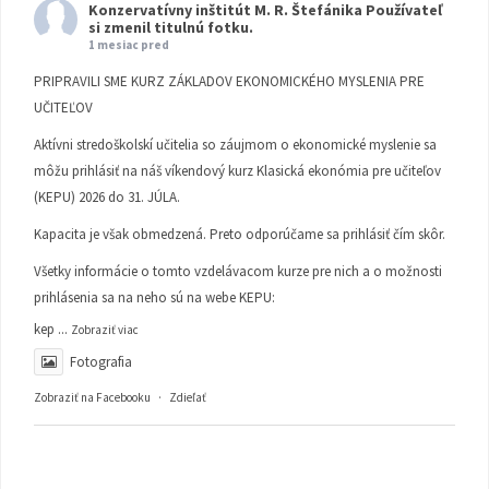
Konzervatívny inštitút M. R. Štefánika
Používateľ
si zmenil titulnú fotku.
1 mesiac pred
PRIPRAVILI SME KURZ ZÁKLADOV EKONOMICKÉHO MYSLENIA PRE
UČITEĽOV
Aktívni stredoškolskí učitelia so záujmom o ekonomické myslenie sa
môžu prihlásiť na náš víkendový kurz Klasická ekonómia pre učiteľov
(KEPU) 2026 do 31. JÚLA.
Kapacita je však obmedzená. Preto odporúčame sa prihlásiť čím skôr.
Všetky informácie o tomto vzdelávacom kurze pre nich a o možnosti
prihlásenia sa na neho sú na webe KEPU:
kep
...
Zobraziť viac
Fotografia
Zobraziť na Facebooku
·
Zdieľať