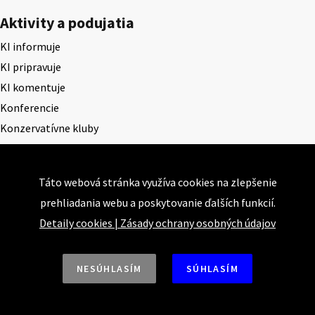
Aktivity a podujatia
KI informuje
KI pripravuje
KI komentuje
Konferencie
Konzervatívne kluby
Názory a nalýzy
Články
Táto webová stránka využíva cookies na zlepšenie
Prednášky a prezentácie
prehliadania webu a poskytovanie ďalších funkcií.
Rozhovory
Detaily cookies
|
Zásady ochrany osobných údajov
Štúdie
Publikácie
NESÚHLASÍM
SÚHLASÍM
Publikácie
Konzervatívne listy