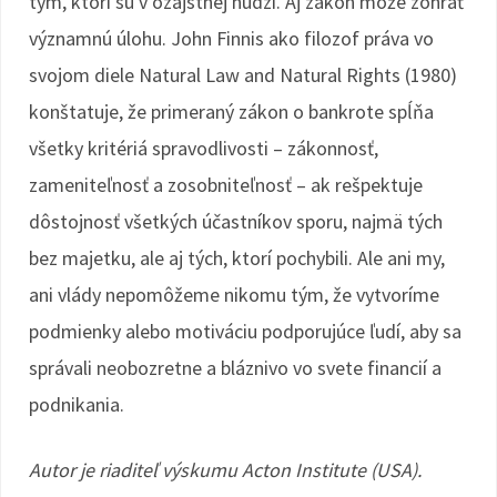
tým, ktorí sú v ozajstnej núdzi. Aj zákon môže zohrať
významnú úlohu. John Finnis ako filozof práva vo
svojom diele Natural Law and Natural Rights (1980)
konštatuje, že primeraný zákon o bankrote spĺňa
všetky kritériá spravodlivosti – zákonnosť,
zameniteľnosť a zosobniteľnosť – ak rešpektuje
dôstojnosť všetkých účastníkov sporu, najmä tých
bez majetku, ale aj tých, ktorí pochybili. Ale ani my,
ani vlády nepomôžeme nikomu tým, že vytvoríme
podmienky alebo motiváciu podporujúce ľudí, aby sa
správali neobozretne a bláznivo vo svete financií a
podnikania.
Autor je riaditeľ výskumu Acton Institute (USA).