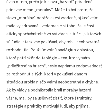
úvah o tom, prečo je k slovu „hazard“ priradené
prídavné meno „morálny“. Môže to byť preto, že
slovo „morálny“ odráža akési vrodené, aj keď veľmi
málo vyjadrované uvedomenie si toho, že je čosi
eticky spochybniteľné vo vytváraní situácií, v ktorých
sú ľudia intenzívne pokúšaní, aby robili neobozretné
rozhodnutia. Použijúc voľnú analógiu s oblasťou,
ktorá patrí skôr do teológie – ten, kto vytvára
„príležitosť na hriech“, nesie nepriamu zodpovednosť
za rozhodnutia tých, ktorí v pokušení danom
situáciou urobia niečo veľmi neobozretné a chybné.
Ak by vlády a podnikatelia brali morálny hazard
vážne, mali by sa usilovať zistiť, ktoré štruktúry,
stratégie a praktiky motivujú ľudí, aby prijímali