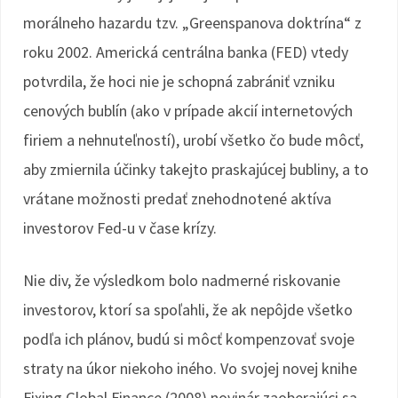
morálneho hazardu tzv. „Greenspanova doktrína“ z
roku 2002. Americká centrálna banka (FED) vtedy
potvrdila, že hoci nie je schopná zabrániť vzniku
cenových bublín (ako v prípade akcií internetových
firiem a nehnuteľností), urobí všetko čo bude môcť,
aby zmiernila účinky takejto praskajúcej bubliny, a to
vrátane možnosti predať znehodnotené aktíva
investorov Fed-u v čase krízy.
Nie div, že výsledkom bolo nadmerné riskovanie
investorov, ktorí sa spoľahli, že ak nepôjde všetko
podľa ich plánov, budú si môcť kompenzovať svoje
straty na úkor niekoho iného. Vo svojej novej knihe
Fixing Global Finance (2008) novinár zaoberajúci sa