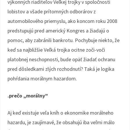
výkonných riaditeľov Veľkej trojky v spoločnosti
lobistov a všade prítomných odborárov z
automobilového priemyslu, ako koncom roku 2008
predstupujú pred americký Kongres a žiadajú o
pomoc, aby zabránili bankrotu. Pochybuje niekto, že
keď sa najbližšie Veľká trojka ocitne zoči-voči
platobnej neschopnosti, bude opäť žiadať ochranu
pred dôsledkami zlých rozhodnutí? Taká je logika
pohŕdania morálnym hazardom.
.prečo „morálny”
Aj keď existuje veľa kníh o ekonomike morálneho
hazardu, je zaujímavé, že obsahujú iba veľmi málo