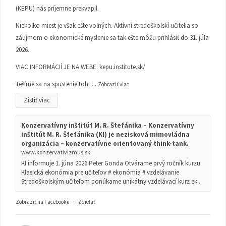
(KEPU) nás príjemne prekvapil.
Niekoľko miest je však ešte voľných. Aktívni stredoškolskí učitelia so
záujmom o ekonomické myslenie sa tak ešte môžu prihlásiť do 31. júla
2026.
VIAC INFORMÁCIÍ JE NA WEBE:
kepu.institute.sk/
Tešíme sa na spustenie toht
...
Zobraziť viac
Zistiť viac
Konzervatívny inštitút M. R. Štefánika – Konzervatívny
inštitút M. R. Štefánika (KI) je nezisková mimovládna
organizácia – konzervatívne orientovaný think-tank.
www.konzervativizmus.sk
KI informuje 1. júna 2026 Peter Gonda Otvárame prvý ročník kurzu
Klasická ekonómia pre učiteľov # ekonómia # vzdelávanie
Stredoškolským učiteľom ponúkame unikátny vzdelávací kurz ek...
Zobraziť na Facebooku
·
Zdieľať