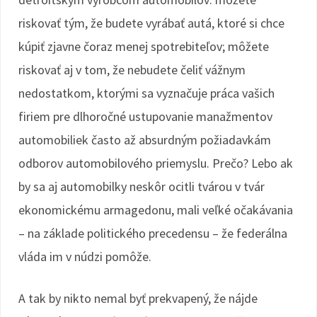
riskovať tým, že budete vyrábať autá, ktoré si chce
kúpiť zjavne čoraz menej spotrebiteľov; môžete
riskovať aj v tom, že nebudete čeliť vážnym
nedostatkom, ktorými sa vyznačuje práca vašich
firiem pre dlhoročné ustupovanie manažmentov
automobiliek často až absurdným požiadavkám
odborov automobilového priemyslu. Prečo? Lebo ak
by sa aj automobilky neskôr ocitli tvárou v tvár
ekonomickému armagedonu, mali veľké očakávania
– na základe politického precedensu – že federálna
vláda im v núdzi pomôže.
A tak by nikto nemal byť prekvapený, že nájde