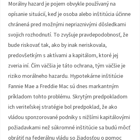
Morálny hazard je pojem obvykle používaný na
opísanie situácií, keď je osoba alebo inštitúcia účinne
chránená pred možnými nepriaznivými dôsledkami
svojich rozhodnutí. To zvyšuje pravdepodobnosť, že
bude riskovať tak, ako by inak neriskovala,
predovšetkým s aktívami a kapitálom, ktoré jej
zveria iní. Čím väčšia je táto ochrana, tým väčšie je
riziko morálneho hazardu. Hypotekárne inštitúcie
Fannie Mae a Freddie Mac sú dnes markantným
príkladom tohto problému. Skrytým predpokladom
ich veriteľskej stratégie bol predpoklad, že ako
vládou sponzorované podniky s nižšími kapitálovými
požiadavkami než súkromné inštitúcie sa budú môcť
obrátiť na federálnu vládu so žiadosťou o pomoc