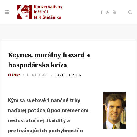
F
R
Y
a
S
o
c
S
u
Keynes, morálny hazard a
e
T
hospodárska kríza
b
u
ČLÁNKY
11. MÁJA 2009
SAMUEL GREGG
o
b
Kým sa svetové finančné trhy
o
e
naďalej potácajú pod bremenom
k
nedostatočnej likvidity a
pretrvávajúcich pochybností o