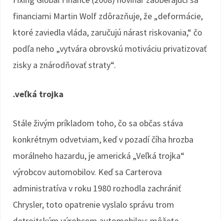
financiami Martin Wolf zdôrazňuje, že „deformácie,
ktoré zaviedla vláda, zaručujú nárast riskovania,“ čo
podľa neho „vytvára obrovskú motiváciu privatizovať
zisky a znárodňovať straty“.
.veľká trojka
Stále živým príkladom toho, čo sa občas stáva
konkrétnym odvetviam, keď v pozadí číha hrozba
morálneho hazardu, je americká „Veľká trojka“
výrobcov automobilov. Keď sa Carterova
administratíva v roku 1980 rozhodla zachrániť
Chrysler, toto opatrenie vyslalo správu trom
detroitským výrobcom automobilov: môžete