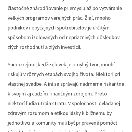
čiastočné znárodňovanie priemyslu až po vytváranie
veľkých programov verejných prác. Žiaľ, mnoho
podnikov i obyčajných spotrebiteľov je určitým
spôsobom izolovaných od nepriaznivých dôsledkov
zlých rozhodnutí a zlých investícií.
Samozrejme, keďže človek je omylný tvor, mnohí
riskujú v rôznych etapách svojho života. Niektorí pri
vlastnej svadbe. A iní sa správajú nadmerne riskantne
k svojim aj cudzím finančným zdrojom. Preto
niektorí ľudia utrpia stratu. V spoločnosti ovládanej
zdravým rozumom a etikou lásky k blížnemu by
jednotlivci a komunity mali byť pripravené pomôcť