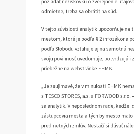
požiadať neziskovku o zverejnenie utaj
odmietne, treba sa obrátiť na súd.
V tejto súvislosti analytik upozorňuje na
mestom, ktoré je podľa § 2 infozákona po
podľa Slobodu vzťahuje aj na samotnú nez
svoju povinnosť uvedomuje, potvrdzujú i 
priebežne na webstránke EHMK.
„Je zaujímavé, že v minulosti EHMK nemal
s TESCO STORES, a.s. a FORWOOD s.r.o. –
sa analytik. V neposlednom rade, keďže i
zástupcovia mesta a tých by mesto malo vy
predmetných zmlúv. Nestačí si dávať nál