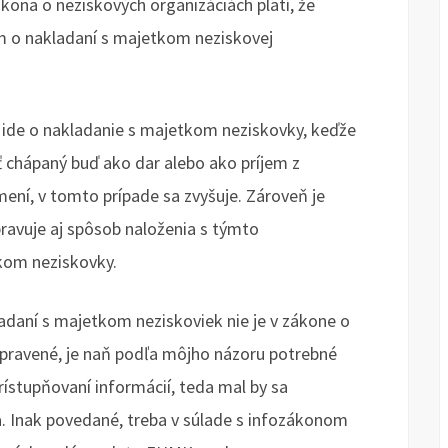
ákona o neziskových organizáciách platí, že
m o nakladaní s majetkom neziskovej
 ide o nakladanie s majetkom neziskovky, keďže
chápaný buď ako dar alebo ako príjem z
mení, v tomto prípade sa zvyšuje. Zároveň je
avuje aj spôsob naloženia s týmto
kom neziskovky.
adaní s majetkom neziskoviek nie je v zákone o
 upravené, je naň podľa môjho názoru potrebné
rístupňovaní informácií, teda mal by sa
. Inak povedané, treba v súlade s infozákonom