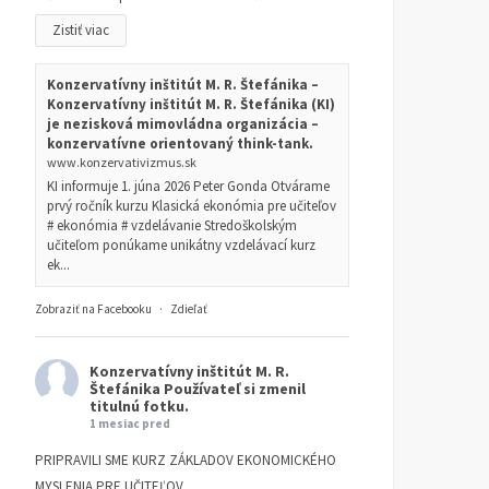
Zistiť viac
Konzervatívny inštitút M. R. Štefánika –
Konzervatívny inštitút M. R. Štefánika (KI)
je nezisková mimovládna organizácia –
konzervatívne orientovaný think-tank.
www.konzervativizmus.sk
KI informuje 1. júna 2026 Peter Gonda Otvárame
prvý ročník kurzu Klasická ekonómia pre učiteľov
# ekonómia # vzdelávanie Stredoškolským
učiteľom ponúkame unikátny vzdelávací kurz
ek...
Zobraziť na Facebooku
·
Zdieľať
Konzervatívny inštitút M. R.
Štefánika
Používateľ si zmenil
titulnú fotku.
1 mesiac pred
PRIPRAVILI SME KURZ ZÁKLADOV EKONOMICKÉHO
MYSLENIA PRE UČITEĽOV