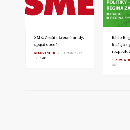
SME: Zrušiť okresné úrady,
Rádio Reg
spájať obce?
finišujú s
rozpočto
TA
KI KOMENTUJE
13. MARCA 2026
SME
KI KOMENTU
2025