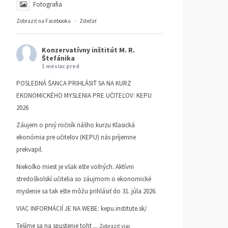
Fotografia
Zobraziť na Facebooku
·
Zdieľať
Konzervatívny inštitút M. R.
Štefánika
1 mesiac pred
POSLEDNÁ ŠANCA PRIHLÁSIŤ SA NA KURZ
EKONOMICKÉHO MYSLENIA PRE UČITEĽOV: KEPU
2026
Záujem o prvý ročník nášho kurzu Klasická
ekonómia pre učiteľov (KEPU) nás príjemne
prekvapil.
Niekoľko miest je však ešte voľných. Aktívni
stredoškolskí učitelia so záujmom o ekonomické
myslenie sa tak ešte môžu prihlásiť do 31. júla 2026.
VIAC INFORMÁCIÍ JE NA WEBE:
kepu.institute.sk/
Tešíme sa na spustenie toht
...
Zobraziť viac