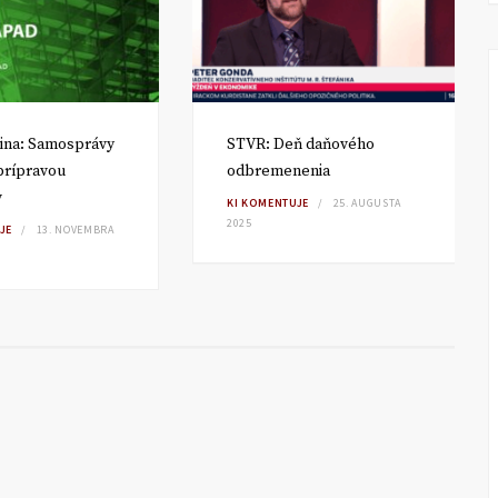
ina: Samosprávy
STVR: Deň daňového
 prípravou
odbremenenia
v
KI KOMENTUJE
25. AUGUSTA
2025
JE
13. NOVEMBRA