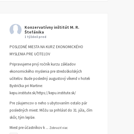
Konzervatívny inštitút M. R.
Štefánika
1 týždeň pred
TA3: Konečne prišiel deň,
K bludom SNS o „návrat
kedy už pracujeme pre
k trom socialistickým
POSLEDNÉ MIESTA NA KURZ EKONOMICKÉHO
seba
krajom
MYSLENIA PRE UČITEĽOV
KI KOMENTUJE
25. AUGUSTA
KI KOMENTUJE
20. AUGUSTA
Pripravujeme prvý ročník kurzu základov
2025
2025
ekonomického myslenia pre stredoškolských
učiteľov. Bude posledný augustový víkend v hoteli
Bystrička pri Martine:
kepu.institute.sk/https://kepu.institute.sk/
Pre záujemcov o neho s ubytovaním ostalo pár
posledných miest. Môžu sa prihlásiť do 31. júla, čím
skôr, tým lepšie.
Miest pre účastníkov k
...
Zobraziť viac