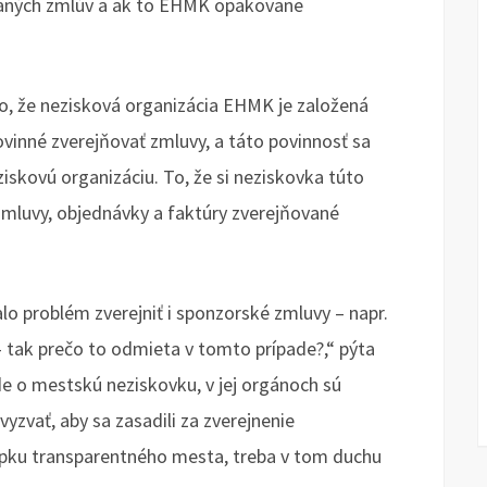
ovaných zmlúv a ak to EHMK opakovane
 to, že nezisková organizácia EHMK je založená
vinné zverejňovať zmluvy, a táto povinnosť sa
iskovú organizáciu. To, že si neziskovka túto
zmluvy, objednávky a faktúry zverejňované
o problém zverejniť i sponzorské zmluvy – napr.
 tak prečo to odmieta v tomto prípade?,“ pýta
de o mestskú neziskovku, v jej orgánoch sú
zvať, aby sa zasadili za zverejnenie
epku transparentného mesta, treba v tom duchu