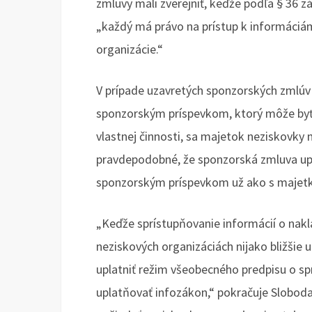
zmluvy mali zverejniť, keďže podľa § 36 z
„každý má právo na prístup k informáciá
organizácie.“
V prípade uzavretých sponzorských zmlúv
sponzorským príspevkom, ktorý môže byť 
vlastnej činnosti, sa majetok neziskovky 
pravdepodobné, že sponzorská zmluva upr
sponzorským príspevkom už ako s majet
„Keďže sprístupňovanie informácií o nakl
neziskových organizáciách nijako bližšie
uplatniť režim všeobecného predpisu o sp
uplatňovať infozákon,“ pokračuje Sloboda