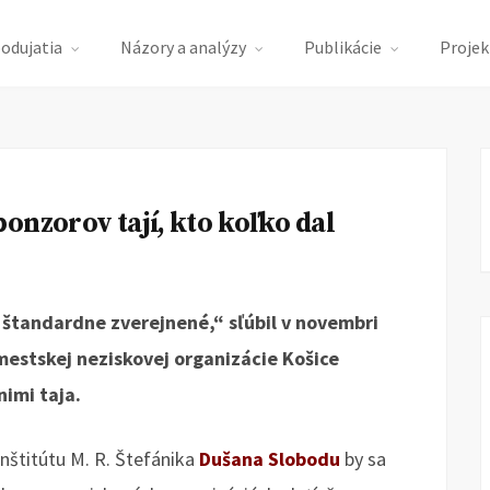
podujatia
Názory a analýzy
Publikácie
Projek
onzorov tají, kto koľko dal
štandardne zverejnené,“ sľúbil v novembri
mestskej neziskovej organizácie Košice
nimi taja.
nštitútu M. R. Štefánika
Dušana Slobodu
by sa