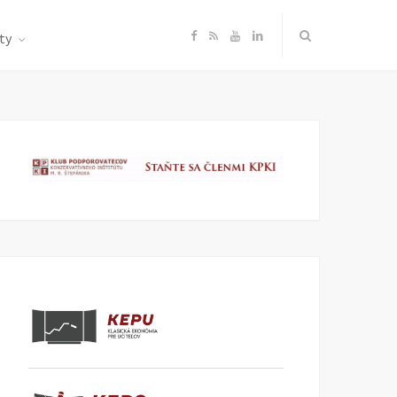
F
R
Y
L
ty
a
S
o
i
c
S
u
n
e
T
k
b
u
e
o
b
d
o
e
I
k
n