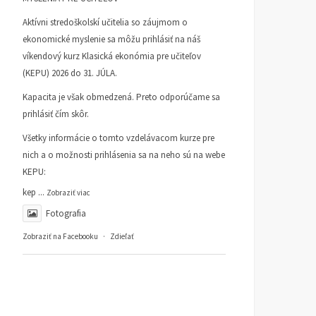
Aktívni stredoškolskí učitelia so záujmom o
ekonomické myslenie sa môžu prihlásiť na náš
víkendový kurz Klasická ekonómia pre učiteľov
(KEPU) 2026 do 31. JÚLA.
Kapacita je však obmedzená. Preto odporúčame sa
prihlásiť čím skôr.
Všetky informácie o tomto vzdelávacom kurze pre
nich a o možnosti prihlásenia sa na neho sú na webe
KEPU:
kep
...
Zobraziť viac
Fotografia
Zobraziť na Facebooku
·
Zdieľať