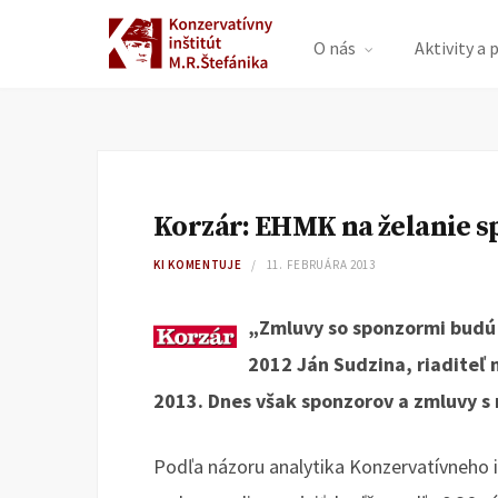
O nás
Aktivity a 
Korzár: EHMK na želanie sp
KI KOMENTUJE
11. FEBRUÁRA 2013
„Zmluvy so sponzormi budú 
2012 Ján Sudzina, riaditeľ 
2013. Dnes však sponzorov a zmluvy s 
Podľa názoru analytika Konzervatívneho i