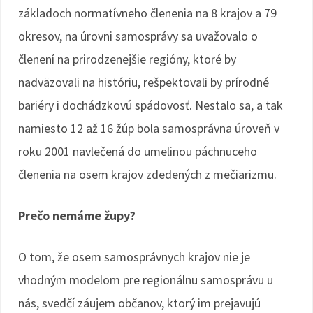
základoch normatívneho členenia na 8 krajov a 79
okresov, na úrovni samosprávy sa uvažovalo o
členení na prirodzenejšie regióny, ktoré by
nadväzovali na históriu, rešpektovali by prírodné
bariéry i dochádzkovú spádovosť. Nestalo sa, a tak
namiesto 12 až 16 žúp bola samosprávna úroveň v
roku 2001 navlečená do umelinou páchnuceho
členenia na osem krajov zdedených z mečiarizmu.
Prečo nemáme župy?
O tom, že osem samosprávnych krajov nie je
vhodným modelom pre regionálnu samosprávu u
nás, svedčí záujem občanov, ktorý im prejavujú