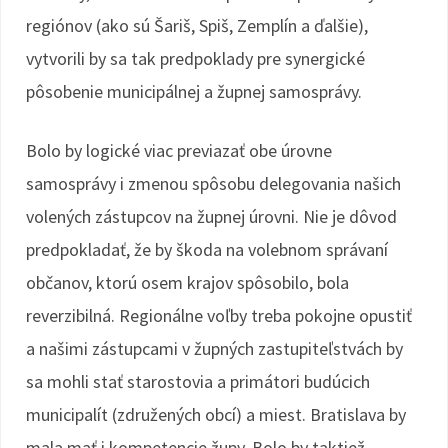
regiónov (ako sú Šariš, Spiš, Zemplín a ďalšie),
vytvorili by sa tak predpoklady pre synergické
pôsobenie municipálnej a župnej samosprávy.
Bolo by logické viac previazať obe úrovne
samosprávy i zmenou spôsobu delegovania našich
volených zástupcov na župnej úrovni. Nie je dôvod
predpokladať, že by škoda na volebnom správaní
občanov, ktorú osem krajov spôsobilo, bola
reverzibilná. Regionálne voľby treba pokojne opustiť
a našimi zástupcami v župných zastupiteľstvách by
sa mohli stať starostovia a primátori budúcich
municipalít (združených obcí) a miest. Bratislava by
mala mať i kompetencie župy. Bolo by taktiež