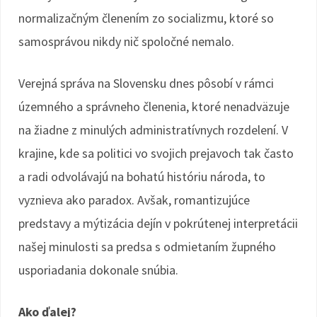
normalizačným členením zo socializmu, ktoré so
samosprávou nikdy nič spoločné nemalo.
Verejná správa na Slovensku dnes pôsobí v rámci
územného a správneho členenia, ktoré nenadväzuje
na žiadne z minulých administratívnych rozdelení. V
krajine, kde sa politici vo svojich prejavoch tak často
a radi odvolávajú na bohatú históriu národa, to
vyznieva ako paradox. Avšak, romantizujúce
predstavy a mýtizácia dejín v pokrútenej interpretácii
našej minulosti sa predsa s odmietaním župného
usporiadania dokonale snúbia.
Ako ďalej?