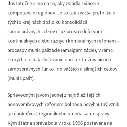
dostatočne silná na to, aby zvládla i viaceré
kompetencie regiónov. Je to tak zväčša preto, že v
týchto krajinách došlo ku konsolidácii
samosprávnych celkov či už prostredníctvom
kontinuálnych alebo ráznych komunálnych reforiem –
procesov municipalizácie (amalgamizácie), v rámci
ktorých došlo k zlučovaniu obcí a združovaniu ich
samosprávnych funkcií do väčších a silnejších celkov
(municipalít).
Sprievodným javom jednej z najdôležitejších
ponovembrových reforiem bol teda nevyhnutný vznik
(akéhokoľvek) regionálneho stupňa samosprávy.
Kým štátna správa bola v roku 1996 postavená na