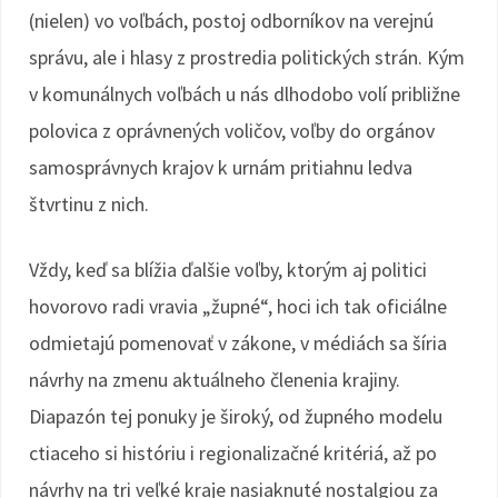
(nielen) vo voľbách, postoj odborníkov na verejnú
správu, ale i hlasy z prostredia politických strán. Kým
v komunálnych voľbách u nás dlhodobo volí približne
polovica z oprávnených voličov, voľby do orgánov
samosprávnych krajov k urnám pritiahnu ledva
štvrtinu z nich.
Vždy, keď sa blížia ďalšie voľby, ktorým aj politici
hovorovo radi vravia „župné“, hoci ich tak oficiálne
odmietajú pomenovať v zákone, v médiách sa šíria
návrhy na zmenu aktuálneho členenia krajiny.
Diapazón tej ponuky je široký, od župného modelu
ctiaceho si históriu i regionalizačné kritériá, až po
návrhy na tri veľké kraje nasiaknuté nostalgiou za