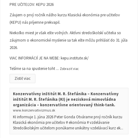
PRE UČITEĽOV: KEPU 2026
Záujem o prvý ročník nášho kurzu Klasická ekonómia pre učiteľov
(KEPU) nás príjemne prekvapil.
Niekoľko miest je však ešte voľných. Aktívni stredoškolskí učitelia so
záujmom o ekonomické myslenie sa tak ešte môžu prihlásiť do 31. júla
2026.
VIAC INFORMÁCIÍ JE NA WEBE:
kepu.institute.sk/
Tešíme sa na spustenie toht
...
Zobraziť viac
Zistiť viac
Konzervatívny inštitút M. R. Štefánika – Konzervatívny
inštitút M. R. Štefánika (KI) je nezisková mimovládna
organizácia – konzervatívne orientovaný think-tank.
www.konzervativizmus.sk
KI informuje 1. júna 2026 Peter Gonda Otvárame prvý ročník kurzu
Klasická ekonómia pre učiteľov # ekonómia # vzdelávanie
Stredoškolským učiteľom ponúkame unikátny vzdelávací kurz ek...