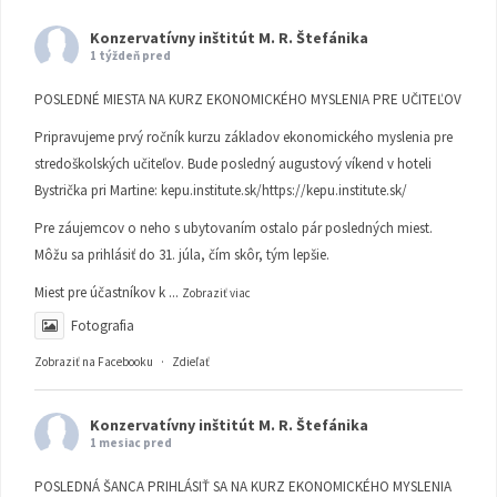
Konzervatívny inštitút M. R. Štefánika
1 týždeň pred
POSLEDNÉ MIESTA NA KURZ EKONOMICKÉHO MYSLENIA PRE UČITEĽOV
Pripravujeme prvý ročník kurzu základov ekonomického myslenia pre
stredoškolských učiteľov. Bude posledný augustový víkend v hoteli
Bystrička pri Martine:
kepu.institute.sk/https://kepu.institute.sk/
Pre záujemcov o neho s ubytovaním ostalo pár posledných miest.
Môžu sa prihlásiť do 31. júla, čím skôr, tým lepšie.
Miest pre účastníkov k
...
Zobraziť viac
Fotografia
Zobraziť na Facebooku
·
Zdieľať
Konzervatívny inštitút M. R. Štefánika
1 mesiac pred
POSLEDNÁ ŠANCA PRIHLÁSIŤ SA NA KURZ EKONOMICKÉHO MYSLENIA