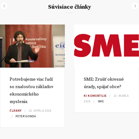
Súvisiace články
Potrebujeme viac ľudí
SME: Zrušiť okresné
so znalosťou základov
úrady, spájať obce?
ekonomického
KI KOMENTUJE
13. MARCA
myslenia
2026
SME
ČLÁNKY
16. APRÍLA 2026
PETER GONDA