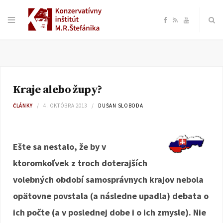
F
R
Y
a
S
o
c
S
u
Kraje alebo župy?
e
T
ČLÁNKY
4. OKTÓBRA 2013
DUŠAN SLOBODA
b
u
o
b
Ešte sa nestalo, že by v
ktoromkoľvek z troch doterajších
o
e
volebných období samosprávnych krajov nebola
k
opätovne povstala (a následne upadla) debata o
ich počte (a v poslednej dobe i o ich zmysle). Nie