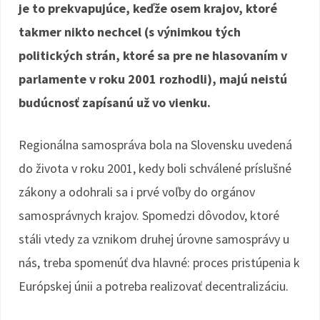
je to prekvapujúce, keďže osem krajov, ktoré
takmer nikto nechcel (s výnimkou tých
politických strán, ktoré sa pre ne hlasovaním v
parlamente v roku 2001 rozhodli), majú neistú
budúcnosť zapísanú už vo vienku.
Regionálna samospráva bola na Slovensku uvedená
do života v roku 2001, kedy boli schválené príslušné
zákony a odohrali sa i prvé voľby do orgánov
samosprávnych krajov. Spomedzi dôvodov, ktoré
stáli vtedy za vznikom druhej úrovne samosprávy u
nás, treba spomenúť dva hlavné: proces pristúpenia k
Európskej únii a potreba realizovať decentralizáciu.