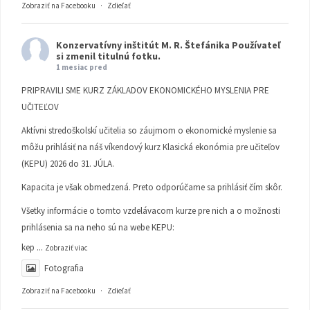
Zobraziť na Facebooku
·
Zdieľať
Konzervatívny inštitút M. R. Štefánika
Používateľ
si zmenil titulnú fotku.
1 mesiac pred
PRIPRAVILI SME KURZ ZÁKLADOV EKONOMICKÉHO MYSLENIA PRE
UČITEĽOV
Aktívni stredoškolskí učitelia so záujmom o ekonomické myslenie sa
môžu prihlásiť na náš víkendový kurz Klasická ekonómia pre učiteľov
(KEPU) 2026 do 31. JÚLA.
Kapacita je však obmedzená. Preto odporúčame sa prihlásiť čím skôr.
Všetky informácie o tomto vzdelávacom kurze pre nich a o možnosti
prihlásenia sa na neho sú na webe KEPU:
kep
...
Zobraziť viac
Fotografia
Zobraziť na Facebooku
·
Zdieľať