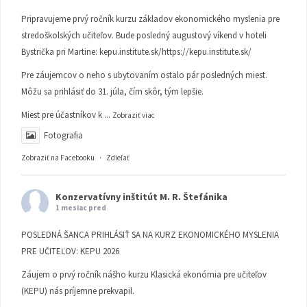
Pripravujeme prvý ročník kurzu základov ekonomického myslenia pre
stredoškolských učiteľov. Bude posledný augustový víkend v hoteli
Bystrička pri Martine:
kepu.institute.sk/https://kepu.institute.sk/
Pre záujemcov o neho s ubytovaním ostalo pár posledných miest.
Môžu sa prihlásiť do 31. júla, čím skôr, tým lepšie.
Miest pre účastníkov k
...
Zobraziť viac
Fotografia
Zobraziť na Facebooku
·
Zdieľať
Konzervatívny inštitút M. R. Štefánika
1 mesiac pred
POSLEDNÁ ŠANCA PRIHLÁSIŤ SA NA KURZ EKONOMICKÉHO MYSLENIA
PRE UČITEĽOV: KEPU 2026
Záujem o prvý ročník nášho kurzu Klasická ekonómia pre učiteľov
(KEPU) nás príjemne prekvapil.