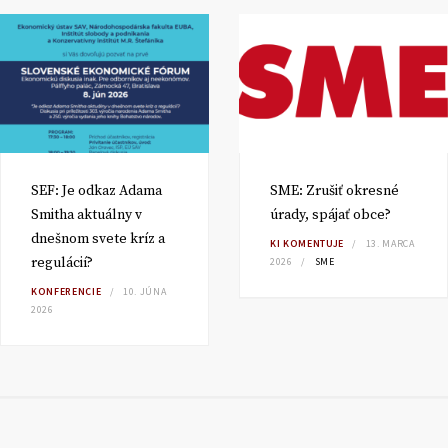
SEF: Je odkaz Adama
SME: Zrušiť okresné
Smitha aktuálny v
úrady, spájať obce?
dnešnom svete kríz a
KI KOMENTUJE
13. MARCA
regulácií?
2026
SME
KONFERENCIE
10. JÚNA
2026