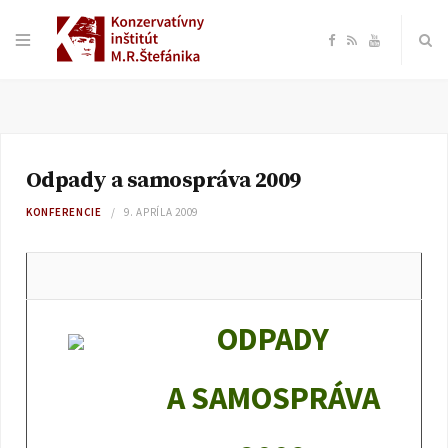
F
R
Y
a
S
o
c
S
u
Odpady a samospráva 2009
e
T
KONFERENCIE
9. APRÍLA 2009
b
u
o
b
ODPADY
o
e
A SAMOSPRÁVA
k