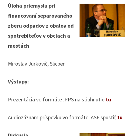
Úloha priemyslu pri
financovaní separovaného
zberu odpadov z obalov od
spotrebiteľov v obciach a
mestách
Miroslav Jurkovič, Slicpen
Výstupy:
Prezentácia vo formáte .PPS na stiahnutie
tu
Audiozáznam príspevku vo formáte .ASF spustiť
tu
.
Diskusia