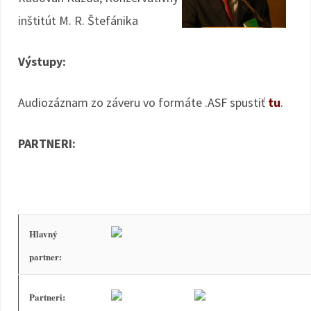
inštitút M. R. Štefánika
Výstupy:
Audiozáznam zo záveru vo formáte .ASF spustiť
tu
.
PARTNERI:
PARTNERI PODUJATIA
Hlavný
partner:
Partneri: