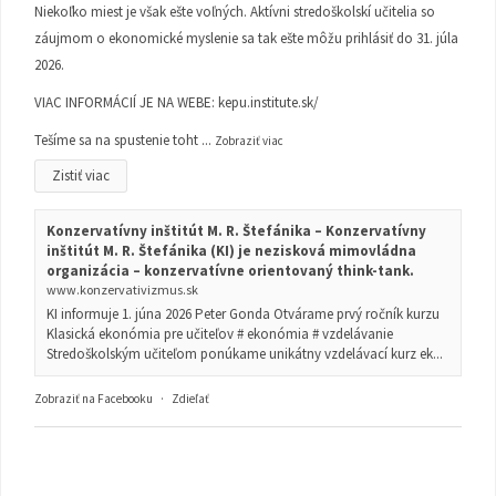
Niekoľko miest je však ešte voľných. Aktívni stredoškolskí učitelia so
záujmom o ekonomické myslenie sa tak ešte môžu prihlásiť do 31. júla
2026.
VIAC INFORMÁCIÍ JE NA WEBE:
kepu.institute.sk/
Tešíme sa na spustenie toht
...
Zobraziť viac
Zistiť viac
Konzervatívny inštitút M. R. Štefánika – Konzervatívny
inštitút M. R. Štefánika (KI) je nezisková mimovládna
organizácia – konzervatívne orientovaný think-tank.
www.konzervativizmus.sk
KI informuje 1. júna 2026 Peter Gonda Otvárame prvý ročník kurzu
Klasická ekonómia pre učiteľov # ekonómia # vzdelávanie
Stredoškolským učiteľom ponúkame unikátny vzdelávací kurz ek...
Zobraziť na Facebooku
·
Zdieľať