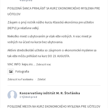
4 dní pred
POSLEDNÁ ŠANCA PRIHLÁSIŤ SA KURZ EKONOMICKÉHO MYSLENIA PRE
UČITEĽOV
Záujem o prvý ročník nášho kurzu Klasická ekonómia pre učiteľov
(KEPU) je relatívne veľký.
Niekoľko miest s ubytovaním je však ešte voľných. A viac miest je
voľných na účasť na kurze bez ubytovania.
Aktívni stredoškolskí učitelia so záujmom o ekonomické myslenie sa
tak ešte môžu prihlásiť na kurz DO 23. AUGUSTA.
VIAC INFO:
kepu.ins
...
Zobraziť viac
Fotografia
Zobraziť na Facebooku
·
Zdieľať
Konzervatívny inštitút M. R. Štefánika
1 týždeň pred
POSLEDNÉ MIESTA NA KURZ EKONOMICKÉHO MYSLENIA PRE UČITEĽOV