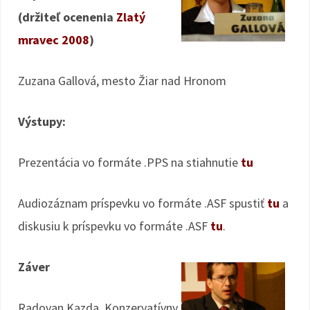
(držiteľ ocenenia
Zlatý
mravec 2008
)
Zuzana Gallová, mesto Žiar nad Hronom
Výstupy:
Prezentácia vo formáte .PPS na stiahnutie
tu
Audiozáznam príspevku vo formáte .ASF spustiť
tu
a
diskusiu k príspevku vo formáte .ASF
tu
.
Záver
Radovan Kazda, Konzervatívny