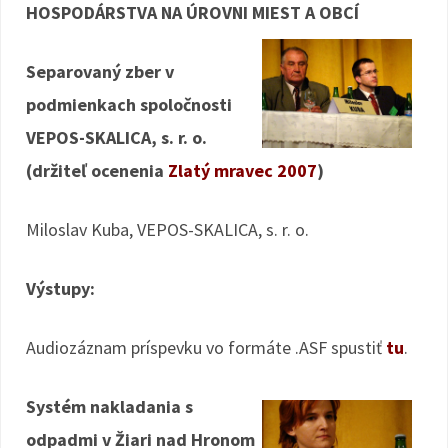
HOSPODÁRSTVA NA ÚROVNI MIEST A OBCÍ
Separovaný zber v
podmienkach spoločnosti
VEPOS-SKALICA, s. r. o.
(držiteľ ocenenia
Zlatý mravec 2007
)
Miloslav Kuba, VEPOS-SKALICA, s. r. o.
Výstupy:
Audiozáznam príspevku vo formáte .ASF spustiť
tu
.
Systém nakladania s
odpadmi v Žiari nad Hronom