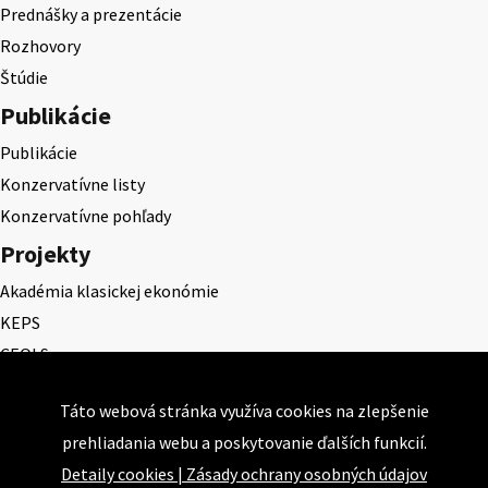
Prednášky a prezentácie
Rozhovory
Štúdie
Publikácie
Publikácie
Konzervatívne listy
Konzervatívne pohľady
Projekty
Akadémia klasickej ekonómie
KEPS
CEQLS
Cena Dominika Tatarku
Táto webová stránka využíva cookies na zlepšenie
Cena Ernesta Valka
prehliadania webu a poskytovanie ďalších funkcií.
Študentská esej
Detaily cookies
|
Zásady ochrany osobných údajov
Deň daňového odbremenenia