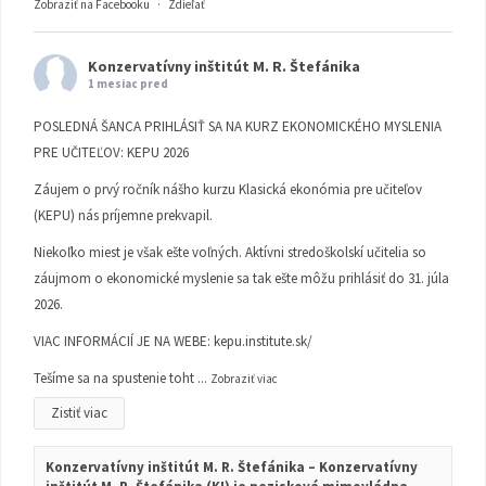
Zobraziť na Facebooku
·
Zdieľať
Konzervatívny inštitút M. R. Štefánika
1 mesiac pred
POSLEDNÁ ŠANCA PRIHLÁSIŤ SA NA KURZ EKONOMICKÉHO MYSLENIA
PRE UČITEĽOV: KEPU 2026
Záujem o prvý ročník nášho kurzu Klasická ekonómia pre učiteľov
(KEPU) nás príjemne prekvapil.
Niekoľko miest je však ešte voľných. Aktívni stredoškolskí učitelia so
záujmom o ekonomické myslenie sa tak ešte môžu prihlásiť do 31. júla
2026.
VIAC INFORMÁCIÍ JE NA WEBE:
kepu.institute.sk/
Tešíme sa na spustenie toht
...
Zobraziť viac
Zistiť viac
Konzervatívny inštitút M. R. Štefánika – Konzervatívny