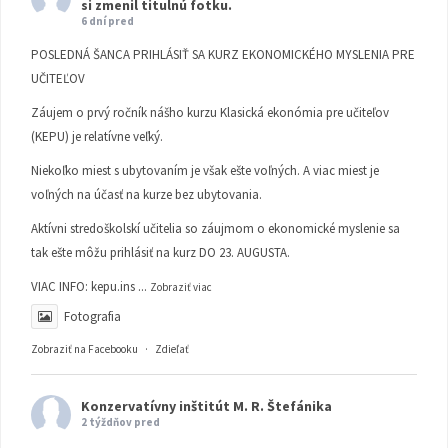
si zmenil titulnú fotku.
6 dní pred
POSLEDNÁ ŠANCA PRIHLÁSIŤ SA KURZ EKONOMICKÉHO MYSLENIA PRE
UČITEĽOV
Záujem o prvý ročník nášho kurzu Klasická ekonómia pre učiteľov
(KEPU) je relatívne veľký.
Niekoľko miest s ubytovaním je však ešte voľných. A viac miest je
voľných na účasť na kurze bez ubytovania.
Aktívni stredoškolskí učitelia so záujmom o ekonomické myslenie sa
tak ešte môžu prihlásiť na kurz DO 23. AUGUSTA.
VIAC INFO:
kepu.ins
...
Zobraziť viac
Fotografia
Zobraziť na Facebooku
·
Zdieľať
Konzervatívny inštitút M. R. Štefánika
2 týždňov pred