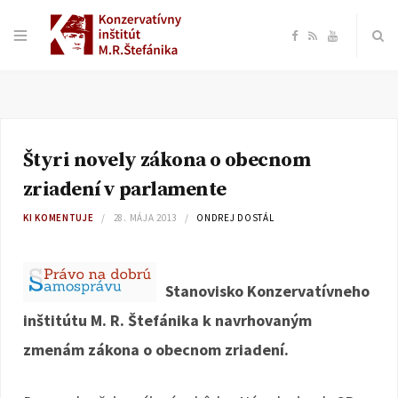
F
R
Y
a
S
o
c
S
u
Štyri novely zákona o obecnom
e
T
zriadení v parlamente
b
u
KI KOMENTUJE
28. MÁJA 2013
ONDREJ DOSTÁL
o
b
Stanovisko Konzervatívneho
o
e
inštitútu M. R. Štefánika k navrhovaným
k
zmenám zákona o obecnom zriadení.