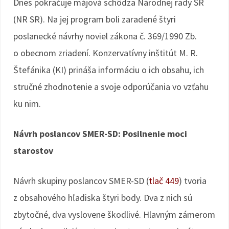
Dnes pokračuje májová schôdza Národnej rady SR
(NR SR). Na jej program boli zaradené štyri
poslanecké návrhy noviel zákona č. 369/1990 Zb.
o obecnom zriadení. Konzervatívny inštitút M. R.
Štefánika (KI) prináša informáciu o ich obsahu, ich
stručné zhodnotenie a svoje odporúčania vo vzťahu
ku nim.
Návrh poslancov SMER-SD: Posilnenie moci
starostov
Návrh skupiny poslancov SMER-SD (
tlač 449
) tvoria
z obsahového hľadiska štyri body. Dva z nich sú
zbytočné, dva vyslovene škodlivé. Hlavným zámerom