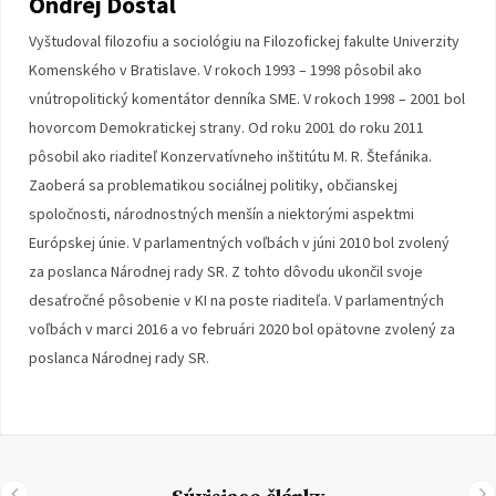
Ondrej Dostál
Vyštudoval filozofiu a sociológiu na Filozofickej fakulte Univerzity
Komenského v Bratislave. V rokoch 1993 – 1998 pôsobil ako
vnútropolitický komentátor denníka SME. V rokoch 1998 – 2001 bol
hovorcom Demokratickej strany. Od roku 2001 do roku 2011
pôsobil ako riaditeľ Konzervatívneho inštitútu M. R. Štefánika.
Zaoberá sa problematikou sociálnej politiky, občianskej
spoločnosti, národnostných menšín a niektorými aspektmi
Európskej únie. V parlamentných voľbách v júni 2010 bol zvolený
za poslanca Národnej rady SR. Z tohto dôvodu ukončil svoje
desaťročné pôsobenie v KI na poste riaditeľa. V parlamentných
voľbách v marci 2016 a vo februári 2020 bol opätovne zvolený za
poslanca Národnej rady SR.