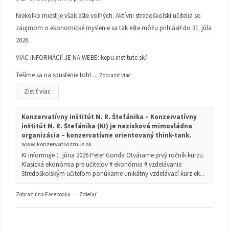
Niekoľko miest je však ešte voľných. Aktívni stredoškolskí učitelia so
záujmom o ekonomické myslenie sa tak ešte môžu prihlásiť do 31. júla
2026.
VIAC INFORMÁCIÍ JE NA WEBE:
kepu.institute.sk/
Tešíme sa na spustenie toht
...
Zobraziť viac
Zistiť viac
Konzervatívny inštitút M. R. Štefánika – Konzervatívny
inštitút M. R. Štefánika (KI) je nezisková mimovládna
organizácia – konzervatívne orientovaný think-tank.
www.konzervativizmus.sk
KI informuje 1. júna 2026 Peter Gonda Otvárame prvý ročník kurzu
Klasická ekonómia pre učiteľov # ekonómia # vzdelávanie
Stredoškolským učiteľom ponúkame unikátny vzdelávací kurz ek...
Zobraziť na Facebooku
·
Zdieľať