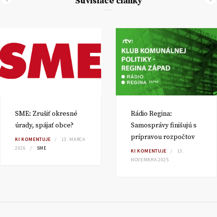
Súvisiace články
SME: Zrušiť okresné
Rádio Regina:
úrady, spájať obce?
Samosprávy finišujú s
prípravou rozpočtov
KI KOMENTUJE
13. MARCA
2026
SME
KI KOMENTUJE
13.
NOVEMBRA 2025