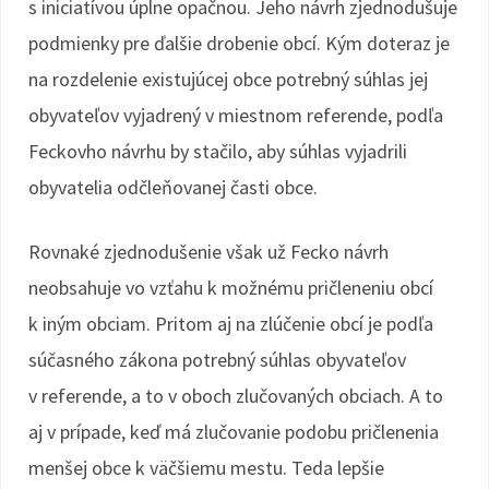
s iniciatívou úplne opačnou. Jeho návrh zjednodušuje
podmienky pre ďalšie drobenie obcí. Kým doteraz je
na rozdelenie existujúcej obce potrebný súhlas jej
obyvateľov vyjadrený v miestnom referende, podľa
Feckovho návrhu by stačilo, aby súhlas vyjadrili
obyvatelia odčleňovanej časti obce.
Rovnaké zjednodušenie však už Fecko návrh
neobsahuje vo vzťahu k možnému pričleneniu obcí
k iným obciam. Pritom aj na zlúčenie obcí je podľa
súčasného zákona potrebný súhlas obyvateľov
v referende, a to v oboch zlučovaných obciach. A to
aj v prípade, keď má zlučovanie podobu pričlenenia
menšej obce k väčšiemu mestu. Teda lepšie