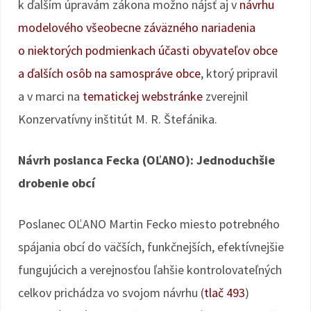
k ďalším úpravám zákona možno nájsť aj v
návrhu
modelového všeobecne záväzného nariadenia
o niektorých podmienkach účasti obyvateľov obce
a ďalších osôb na samospráve obce
, ktorý pripravil
a v marci na
tematickej webstránke
zverejnil
Konzervatívny inštitút M. R. Štefánika.
Návrh poslanca Fecka (OĽANO): Jednoduchšie
drobenie obcí
Poslanec OĽANO Martin Fecko miesto potrebného
spájania obcí do väčších, funkčnejších, efektívnejšie
fungujúcich a verejnosťou ľahšie kontrolovateľných
celkov prichádza vo svojom návrhu (
tlač 493
)