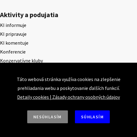
Aktivity a podujatia
KI informuje
KI pripravuje
KI komentuje
Konferencie
Konzervatívne kluby
Názory a nalýzy
Táto webová stránka využíva cookies na zlepšenie
Články
prehliadania webu a poskytovanie ďalších funkcií.
Prednášky a prezentácie
Detaily cookies
|
Zásady ochrany osobných údajov
Rozhovory
Štúdie
NESÚHLASÍM
SÚHLASÍM
Publikácie
Publikácie