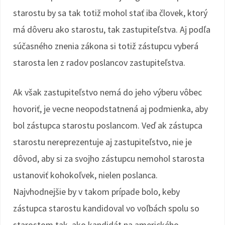
starostu by sa tak totiž mohol stať iba človek, ktorý
má dôveru ako starostu, tak zastupiteľstva. Aj podľa
súčasného znenia zákona si totiž zástupcu vyberá
starosta len z radov poslancov zastupiteľstva.
Ak však zastupiteľstvo nemá do jeho výberu vôbec
hovoriť, je vecne neopodstatnená aj podmienka, aby
bol zástupca starostu poslancom. Veď ak zástupca
starostu nereprezentuje aj zastupiteľstvo, nie je
dôvod, aby si za svojho zástupcu nemohol starosta
ustanoviť kohokoľvek, nielen poslanca.
Najvhodnejšie by v takom prípade bolo, keby
zástupca starostu kandidoval vo voľbách spolu so
starostom tak, ako kandidát na amerického