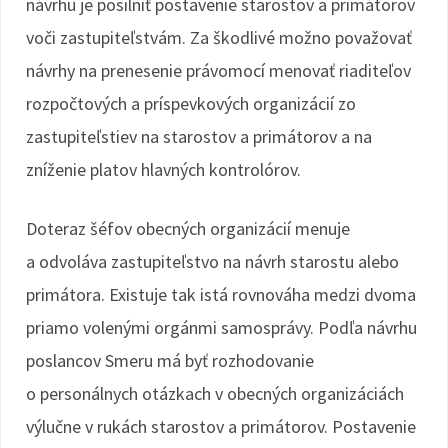
návrhu je posilniť postavenie starostov a primátorov
voči zastupiteľstvám. Za škodlivé možno považovať
návrhy na prenesenie právomocí menovať riaditeľov
rozpočtových a príspevkových organizácií zo
zastupiteľstiev na starostov a primátorov a na
zníženie platov hlavných kontrolórov.
Doteraz šéfov obecných organizácií menuje
a odvoláva zastupiteľstvo na návrh starostu alebo
primátora. Existuje tak istá rovnováha medzi dvoma
priamo volenými orgánmi samosprávy. Podľa návrhu
poslancov Smeru má byť rozhodovanie
o personálnych otázkach v obecných organizáciách
výlučne v rukách starostov a primátorov. Postavenie