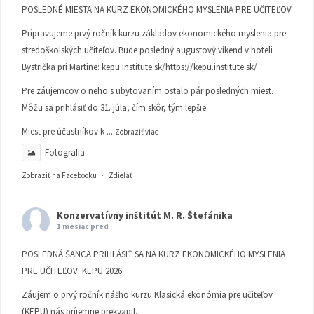
POSLEDNÉ MIESTA NA KURZ EKONOMICKÉHO MYSLENIA PRE UČITEĽOV
Pripravujeme prvý ročník kurzu základov ekonomického myslenia pre
stredoškolských učiteľov. Bude posledný augustový víkend v hoteli
Bystrička pri Martine:
kepu.institute.sk/https://kepu.institute.sk/
Pre záujemcov o neho s ubytovaním ostalo pár posledných miest.
Môžu sa prihlásiť do 31. júla, čím skôr, tým lepšie.
Miest pre účastníkov k
...
Zobraziť viac
Fotografia
Zobraziť na Facebooku
·
Zdieľať
Konzervatívny inštitút M. R. Štefánika
1 mesiac pred
POSLEDNÁ ŠANCA PRIHLÁSIŤ SA NA KURZ EKONOMICKÉHO MYSLENIA
PRE UČITEĽOV: KEPU 2026
Záujem o prvý ročník nášho kurzu Klasická ekonómia pre učiteľov
(KEPU) nás príjemne prekvapil.