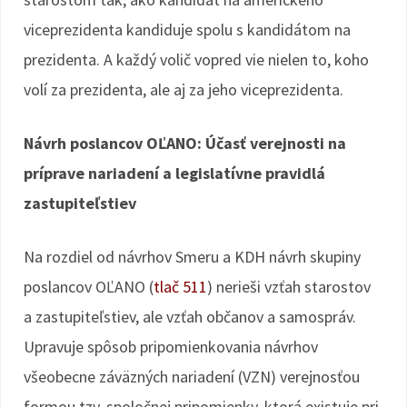
viceprezidenta kandiduje spolu s kandidátom na
prezidenta. A každý volič vopred vie nielen to, koho
volí za prezidenta, ale aj za jeho viceprezidenta.
Návrh poslancov OĽANO: Účasť verejnosti na
príprave nariadení a legislatívne pravidlá
zastupiteľstiev
Na rozdiel od návrhov Smeru a KDH návrh skupiny
poslancov OĽANO (
tlač 511
) nerieši vzťah starostov
a zastupiteľstiev, ale vzťah občanov a samospráv.
Upravuje spôsob pripomienkovania návrhov
všeobecne záväzných nariadení (VZN) verejnosťou
formou tzv. spoločnej pripomienky, ktorá existuje pri