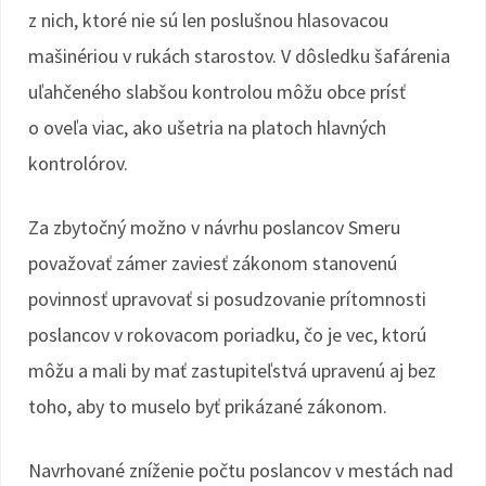
z nich, ktoré nie sú len poslušnou hlasovacou
mašinériou v rukách starostov. V dôsledku šafárenia
uľahčeného slabšou kontrolou môžu obce prísť
o oveľa viac, ako ušetria na platoch hlavných
kontrolórov.
Za zbytočný možno v návrhu poslancov Smeru
považovať zámer zaviesť zákonom stanovenú
povinnosť upravovať si posudzovanie prítomnosti
poslancov v rokovacom poriadku, čo je vec, ktorú
môžu a mali by mať zastupiteľstvá upravenú aj bez
toho, aby to muselo byť prikázané zákonom.
Navrhované zníženie počtu poslancov v mestách nad