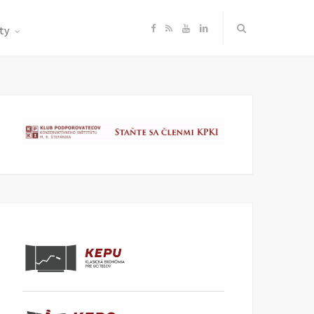
F
R
Y
L
ty
a
S
o
i
c
S
u
n
e
T
k
b
u
e
o
b
d
o
e
I
k
n