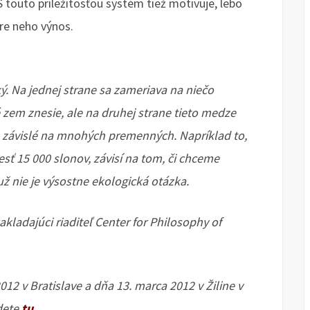
 S touto príležitosťou systém tiež motivuje, lebo
pre neho výnos.
ý. Na jednej strane sa zameriava na niečo
é zem znesie, ale na druhej strane tieto medze
 a závislé na mnohých premenných. Napríklad to,
esť 15 000 slonov, závisí na tom, či chceme
už nie je výsostne ekologická otázka.
akladajúci riaditeľ Center for Philosophy of
12 v Bratislave a dňa 13. marca 2012 v Žiline v
dete
tu
.