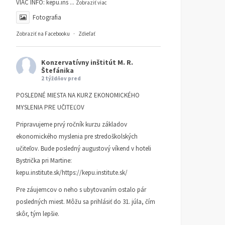
VIAC INFO:
kepu.ins
...
Zobraziť viac
Fotografia
Zobraziť na Facebooku
·
Zdieľať
Konzervatívny inštitút M. R.
Štefánika
2 týždňov pred
POSLEDNÉ MIESTA NA KURZ EKONOMICKÉHO
MYSLENIA PRE UČITEĽOV
Pripravujeme prvý ročník kurzu základov
ekonomického myslenia pre stredoškolských
učiteľov. Bude posledný augustový víkend v hoteli
Bystrička pri Martine:
kepu.institute.sk/https://kepu.institute.sk/
Pre záujemcov o neho s ubytovaním ostalo pár
posledných miest. Môžu sa prihlásiť do 31. júla, čím
skôr, tým lepšie.