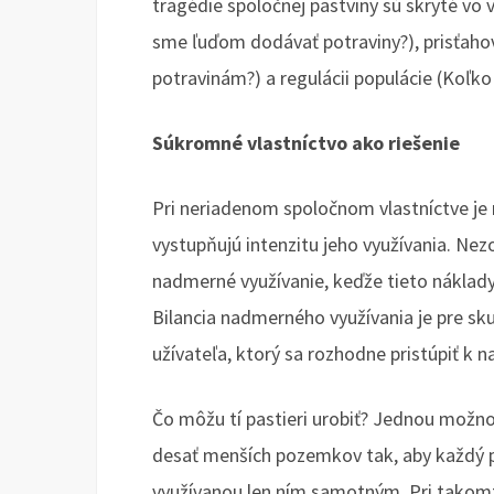
tragédie spoločnej pastviny sú skryté vo 
sme ľuďom dodávať potraviny?), prisťahov
potravinám?) a regulácii populácie (Koľk
Súkromné vlastníctvo ako riešenie
Pri neriadenom spoločnom vlastníctve je n
vystupňujú intenzitu jeho využívania. Ne
nadmerné využívanie, keďže tieto náklady 
Bilancia nadmerného využívania je pre sku
užívateľa, ktorý sa rozhodne pristúpiť k
Čo môžu tí pastieri urobiť? Jednou možno
desať menších pozemkov tak, aby každý p
využívanou len ním samotným. Pri takom