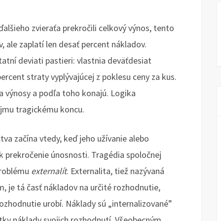
alšieho zvieraťa prekročili celkový výnos, tento
, ale zaplatí len desať percent nákladov.
tní deviati pastieri: vlastnia deväťdesiat
percent straty vyplývajúcej z poklesu ceny za kus.
y a výnosy a podľa toho konajú. Logika
vojmu tragickému koncu.
va začína vtedy, keď jeho užívanie alebo
k prekročenie únosnosti. Tragédia spoločnej
problému
externalít
. Externalita, tiež nazývaná
je tá časť nákladov na určité rozhodnutie,
rozhodnutie urobí. Náklady sú „internalizované”
šetky náklady svojich rozhodnutí. Všeobecným