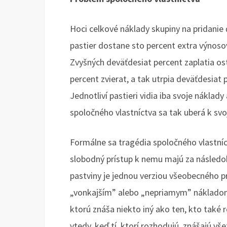
Hoci celkové náklady skupiny na pridanie ď
pastier dostane sto percent extra výnosov
Zvyšných deväťdesiat percent zaplatia osta
percent zvierat, a tak utrpia deväťdesiat 
Jednotliví pastieri vidia iba svoje náklad
spoločného vlastníctva sa tak uberá k s
Formálne sa tragédia spoločného vlastníct
slobodný prístup k nemu majú za následo
pastviny je jednou verziou všeobecného 
„vonkajším” alebo „nepriamym” nákladom, 
ktorú znáša niekto iný ako ten, kto také 
vtedy, keď tí, ktorí rozhodujú, znášajú v