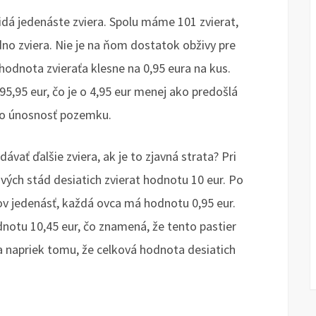
ridá jedenáste zviera. Spolu máme 101 zvierat,
no zviera. Nie je na ňom dostatok obživy pre
 hodnota zvieraťa klesne na 0,95 eura na kus.
5,95 eur, čo je o 4,95 eur menej ako predošlá
lo únosnosť pozemku.
ávať ďalšie zviera, ak je to zjavná strata? Pri
vých stád desiatich zvierat hodnotu 10 eur. Po
rov jedenásť, každá ovca má hodnotu 0,95 eur.
notu 10,45 eur, čo znamená, že tento pastier
ra napriek tomu, že celková hodnota desiatich