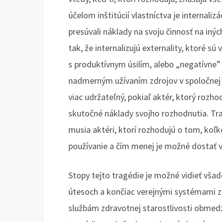
účelom inštitúcií vlastníctva je internaliz
presúvali náklady na svoju činnosť na iných
tak, že internalizujú externality, ktoré sú
s produktívnym úsilím, alebo „negatívne”
nadmerným užívaním zdrojov v spoločnej
viac udržateľný, pokiaľ aktér, ktorý rozho
skutočné náklady svojho rozhodnutia. Tr
musia aktéri, ktorí rozhodujú o tom, koľk
používanie a čím menej je možné dostať v
Stopy tejto tragédie je možné vidieť vš
útesoch a končiac verejnými systémami zdr
službám zdravotnej starostlivosti obmedz