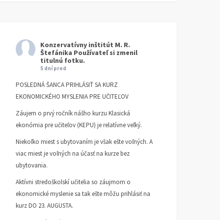
Konzervatívny inštitút M. R.
Štefánika
Používateľ si zmenil
titulnú fotku.
5 dní pred
POSLEDNÁ ŠANCA PRIHLÁSIŤ SA KURZ
EKONOMICKÉHO MYSLENIA PRE UČITEĽOV
Záujem o prvý ročník nášho kurzu Klasická
ekonómia pre učiteľov (KEPU) je relatívne veľký.
Niekoľko miest s ubytovaním je však ešte voľných. A
viac miest je voľných na účasť na kurze bez
ubytovania.
Aktívni stredoškolskí učitelia so záujmom o
ekonomické myslenie sa tak ešte môžu prihlásiť na
kurz DO 23. AUGUSTA.