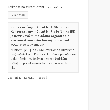
Tešíme sa na spustenie toht
...
Zobraziť viac
Zistiť viac
Konzervatívny inštitút M. R. Štefánika –
Konzervatívny inštitút M. R. Štefánika (KI)
je nezisková mimovládna organizácia –
konzervatívne orientovaný think-tank.
www.konzervativizmus.sk
KI informuje 1. júna 2026 Peter Gonda Otvárame
prvý ročník kurzu Klasická ekonómia pre učiteľov
# ekonómia # vzdelávanie Stredoškolským
učiteľom ponúkame unikátny vzdelávací kurz
ek...
Zobraziť na Facebooku
·
Zdieľať