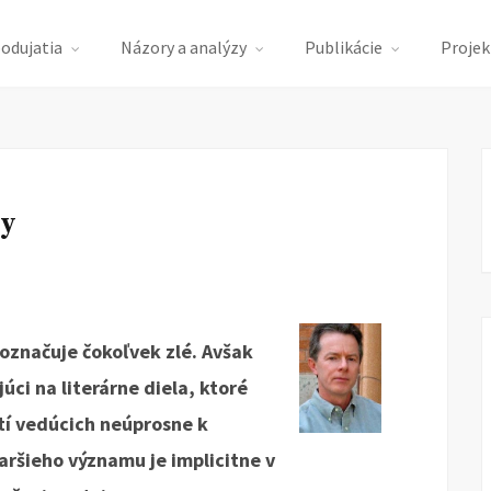
podujatia
Názory a analýzy
Publikácie
Projek
ny
označuje čokoľvek zlé. Avšak
úci na literárne diela, ktoré
tí vedúcich neúprosne k
aršieho významu je implicitne v