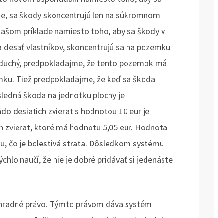
ie, sa škody skoncentrujú len na súkromnom
ašom príklade namiesto toho, aby sa škody v
t a desať vlastníkov, skoncentrujú sa na pozemku
dnoduchý, predpokladajme, že tento pozemok má
mku. Tiež predpokladajme, že keď sa škoda
ýsledná škoda na jednotku plochy je
do desiatich zvierat s hodnotou 10 eur je
 zvierat, ktoré má hodnotu 5,05 eur. Hodnota
icu, čo je bolestivá strata. Dôsledkom systému
chlo naučí, že nie je dobré pridávať si jedenáste
výhradné právo. Týmto právom dáva systém