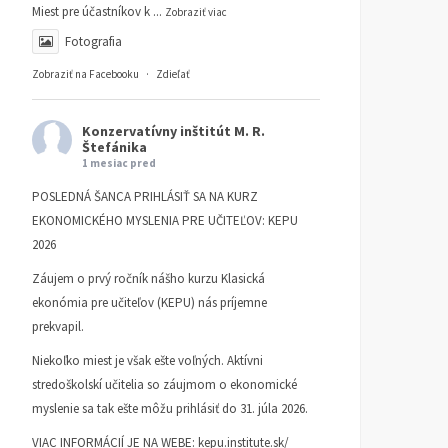
Miest pre účastníkov k
...
Zobraziť viac
Fotografia
Zobraziť na Facebooku
·
Zdieľať
Konzervatívny inštitút M. R.
Štefánika
1 mesiac pred
POSLEDNÁ ŠANCA PRIHLÁSIŤ SA NA KURZ
EKONOMICKÉHO MYSLENIA PRE UČITEĽOV: KEPU
2026
Záujem o prvý ročník nášho kurzu Klasická
ekonómia pre učiteľov (KEPU) nás príjemne
prekvapil.
Niekoľko miest je však ešte voľných. Aktívni
stredoškolskí učitelia so záujmom o ekonomické
myslenie sa tak ešte môžu prihlásiť do 31. júla 2026.
VIAC INFORMÁCIÍ JE NA WEBE:
kepu.institute.sk/