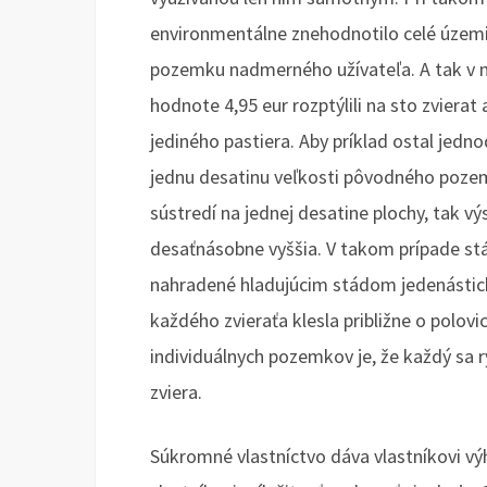
environmentálne znehodnotilo celé územ
pozemku nadmerného užívateľa. A tak v n
hodnote 4,95 eur rozptýlili na sto zviera
jediného pastiera. Aby príklad ostal je
jednu desatinu veľkosti pôvodného poze
sústredí na jednej desatine plochy, tak v
desaťnásobne vyššia. V takom prípade stá
nahradené hladujúcim stádom jedenástich
každého zvieraťa klesla približne o polov
individuálnych pozemkov je, že každý sa rý
zviera.
Súkromné vlastníctvo dáva vlastníkovi 