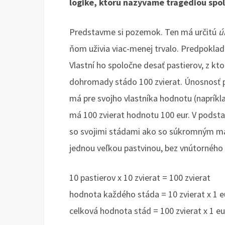
logike, ktorú nazývame tragédiou spol
Predstavme si pozemok. Ten má určitú
ú
ňom uživia viac-menej trvalo. Predpoklad
Vlastní ho spoločne desať pastierov, z kto
dohromady stádo 100 zvierat. Únosnosť p
má pre svojho vlastníka hodnotu (napríklad
má 100 zvierat hodnotu 100 eur. V podstat
so svojimi stádami ako so súkromným m
jednou veľkou pastvinou, bez vnútorného o
10 pastierov x 10 zvierat = 100 zvierat
hodnota každého stáda = 10 zvierat x 1 e
celková hodnota stád = 100 zvierat x 1 eu