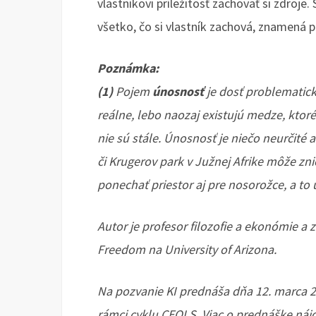
vlastníkovi príležitosť zachovať si zdroje.
všetko, čo si vlastník zachová, znamená 
Poznámka:
(1)
Pojem
únosnosť
je dosť problematick
reálne, lebo naozaj existujú medze, ktor
nie sú stále. Únosnosť je niečo neurčité
či Krugerov park v Južnej Afrike môže zni
ponechať priestor aj pre nosorožce, a to 
Autor je profesor filozofie a ekonómie a z
Freedom na University of Arizona.
Na pozvanie KI prednáša dňa 12. marca 20
rámci cyklu CEQLS. Viac o prednáške náj