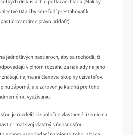
všetkých diskusiách o potláčaní hladu (Mali by
alectve (Mali by sme ľudí presťahovať k
o pastierov máme právo pridať?).
a jednotlivých pastieroch, aby sa rozhodli, či
zodpovedajú v plnom rozsahu za náklady na jeho
znášajú najmä iní členovia skupiny užívateľov.
pinu záporná, ale zároveň je kladná pre toho
 nadmernému využívaniu.
sťou je rozdeliť si spoločne vlastnené územie na
astier mal svoj vlastný s únosnosťou
to novom usporiadaní namiesto toho, aby sa