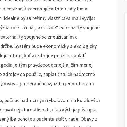
ácia externalít zabraňujúca tomu, aby ľudia
. Ideálne by sa režimy vlastníctva mali vyvíjať
 významné – či už „pozitívne” externality spojené
 externality spojené so zneužívaním a
 držbe. Systém bude ekonomicky a ekologicky
duje o tom, koľko zdrojov použije, zaplatí
agédia je tým pravdepodobnejšia, čím menej
o zdrojov sa použije, zaplatiť za ich nadmerné
ýnosov z primeraného využitia jednotlivcami.
ade, počnúc nadmerným rybolovom na korálových
avotnej starostlivosti, u ktorých je prístup k
ený iba ochotou pacienta stáť v rade. Obavy z