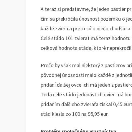
A teraz si predstavme, že jeden pastier p
čím sa prekročila únosnosť pozemku o jed
každé zviera a preto sú o niečo chudšie a
Celé stádo 101 zvierat má teraz hodnotu 9
celková hodnota stáda, ktoré neprekroči
Prečo by však mal niektorý z pastierov prid
pôvodnej únosnosti malo každé z jednotli
pridaní ďalšej ovce ich má jeden z pastie
Teda celé stádo jedenástich oviec má hod
pridaním ďalšieho zvieraťa získal 0,45 eu
stád klesla zo 100 na 95,95 eur.
Problém spoločného vlastníctva