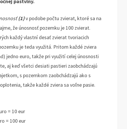
očnej pastviny.
nosnosť
(1)
v podobe počtu zvierat, ktoré sa na
ajme, že únosnosť pozemku je 100 zvierat.
rých každý vlastní desať zvierat tvoriacich
ozemku je teda využitá. Pritom každé zviera
) jedno euro, takže pri využití celej únosnosti
e, aj keď všetci desiati pastieri zaobchádzajú
ajetkom, s pozemkom zaobchádzajú ako s
plotenia, takže každé zviera sa voľne pasie.
uro = 10 eur
ro = 100 eur