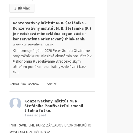
Zistiť viac
Konzervatívny inštitút M. R. Štefánika –
Konzervatívny inštitút M. R. Štefánika (KI)
je nezisková mimovládna organizácia –
konzervatívne orientovaný think-tank.
www.konzervativizmus.sk
KI informuje 1. júna 2026 Peter Gonda Otvárame
prvý ročník kurzu Klasická ekonómia pre učiteľov
# ekonómia # vzdelávanie Stredoškolským
učiteľom ponúkame unikátny vzdelávací kurz
ek...
Zobraziť na Facebooku
·
Zdieľať
Konzervatívny inštitút M. R.
Štefánika
Používateľ si zmenil
titulnú fotku.
1 mesiac pred
PRIPRAVILI SME KURZ ZÁKLADOV EKONOMICKÉHO
MYSLENIA PRE UČITEĽOV