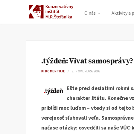
O nás
Aktivity a 
.týždeň: Vivat samosprávy?
KI KOMENTUJE
2. NOVEMBRA 2009
Ešte pred desiatimi rokmi s
charakter štátu. Konečne v
priblíži moc ľuďom – vtedy si od tejto
verejnosť sľubovali veľa. Samosprávne 
načase otázky: osvedčili sa naše VÚC-