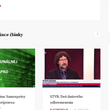
A
iace články
ina: Samosprávy
STVR: Deň daňového
 prípravou
odbremenenia
v
KI KOMENTUJE
25. AUGUSTA