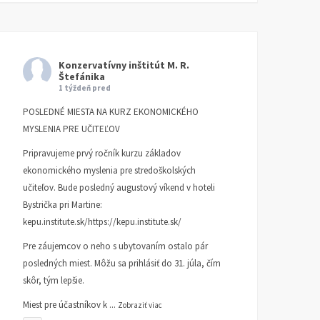
KI KOMENTUJE
25. AUGUSTA
KI KOMENTUJE
20. AUGUSTA
2025
2025
Konzervatívny inštitút M. R.
Štefánika
1 týždeň pred
POSLEDNÉ MIESTA NA KURZ EKONOMICKÉHO
MYSLENIA PRE UČITEĽOV
Pripravujeme prvý ročník kurzu základov
ekonomického myslenia pre stredoškolských
učiteľov. Bude posledný augustový víkend v hoteli
Bystrička pri Martine:
kepu.institute.sk/https://kepu.institute.sk/
Pre záujemcov o neho s ubytovaním ostalo pár
posledných miest. Môžu sa prihlásiť do 31. júla, čím
skôr, tým lepšie.
Miest pre účastníkov k
...
Zobraziť viac