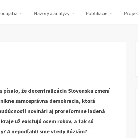
podujatia
Názory a analýzy
Publikácie
Projek
a písalo, že decentralizácia Slovenska zmení
znikne samosprávna demokracia, ktorá
 budúcnosti novinári aj proreformne ladená
kraje už existujú osem rokov, a tak sú
ky? A nepodľahli sme vtedy ilúziám?
…