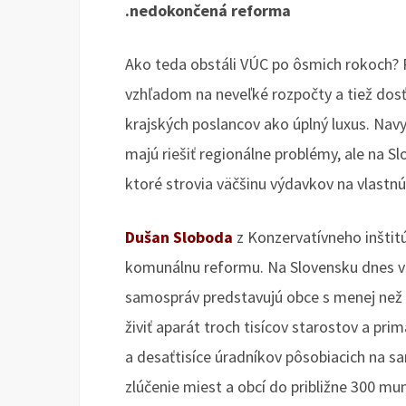
.nedokončená reforma
Ako teda obstáli VÚC po ôsmich rokoch? P
vzhľadom na neveľké rozpočty a tiež dos
krajských poslancov ako úplný luxus. Navy
majú riešiť regionálne problémy, ale na 
ktoré strovia väčšinu výdavkov na vlastnú 
Dušan Sloboda
z Konzervatívneho inštitú
komunálnu reformu. Na Slovensku dnes via
samospráv predstavujú obce s menej než t
živiť aparát troch tisícov starostov a pr
a desaťtisíce úradníkov pôsobiacich na 
zlúčenie miest a obcí do približne 300 mun