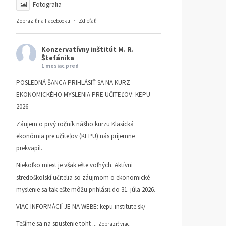
Fotografia
Zobraziť na Facebooku
·
Zdieľať
Konzervatívny inštitút M. R.
Štefánika
1 mesiac pred
POSLEDNÁ ŠANCA PRIHLÁSIŤ SA NA KURZ
EKONOMICKÉHO MYSLENIA PRE UČITEĽOV: KEPU
2026
Záujem o prvý ročník nášho kurzu Klasická
ekonómia pre učiteľov (KEPU) nás príjemne
prekvapil.
Niekoľko miest je však ešte voľných. Aktívni
stredoškolskí učitelia so záujmom o ekonomické
myslenie sa tak ešte môžu prihlásiť do 31. júla 2026.
VIAC INFORMÁCIÍ JE NA WEBE:
kepu.institute.sk/
Tešíme sa na spustenie toht
...
Zobraziť viac