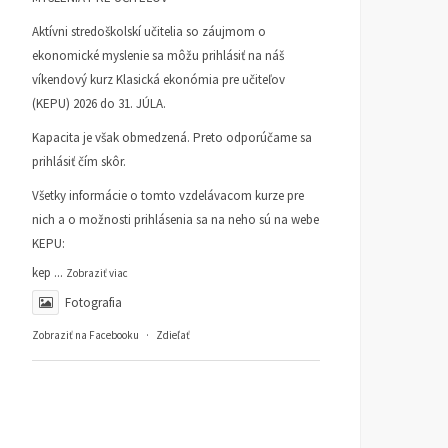
Aktívni stredoškolskí učitelia so záujmom o
ekonomické myslenie sa môžu prihlásiť na náš
víkendový kurz Klasická ekonómia pre učiteľov
(KEPU) 2026 do 31. JÚLA.
Kapacita je však obmedzená. Preto odporúčame sa
prihlásiť čím skôr.
Všetky informácie o tomto vzdelávacom kurze pre
nich a o možnosti prihlásenia sa na neho sú na webe
KEPU:
kep
...
Zobraziť viac
Fotografia
Zobraziť na Facebooku
·
Zdieľať