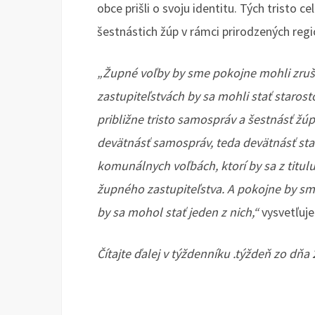
obce prišli o svoju identitu. Tých tristo c
šestnástich žúp v rámci prirodzených regi
„Župné voľby by sme pokojne mohli zruš
zastupiteľstvách by sa mohli stať starost
približne tristo samospráv a šestnásť žú
devätnásť samospráv, teda devätnásť sta
komunálnych voľbách, ktorí by sa z titulu
župného zastupiteľstva. A pokojne by sm
by sa mohol stať jeden z nich,“
vysvetľuje
Čítajte ďalej v týždenníku .týždeň zo dň