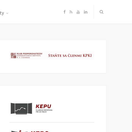
F
R
Y
L
ty
a
S
o
i
c
S
u
n
e
T
k
b
u
e
o
b
d
o
e
I
k
n