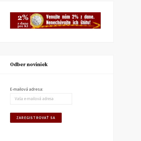
Odber noviniek
E-mailová adresa:
TA3: Konečne prišiel deň,
K bludom SNS o „návrat
kedy už pracujeme pre
k trom socialistickým
seba
krajom