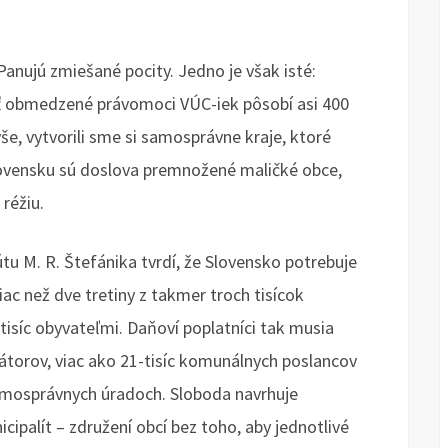
anujú zmiešané pocity. Jedno je však isté:
ť obmedzené právomoci VÚC-iek pôsobí asi 400
še, vytvorili sme si samosprávne kraje, ktoré
Slovensku sú doslova premnožené maličké obce,
réžiu.
tu M. R. Štefánika tvrdí, že Slovensko potrebuje
c než dve tretiny z takmer troch tisícok
isíc obyvateľmi. Daňoví poplatníci tak musia
imátorov, viac ako 21-tisíc komunálnych poslancov
samosprávnych úradoch. Sloboda navrhuje
icipalít – združení obcí bez toho, aby jednotlivé