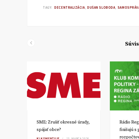
TAGY:
DECENTRALIZÁCIA
DUŠAN SLOBODA
SAMOSPRÁV
Súvis
SME: Zrušiť okresné úrady,
Rádio Reg
spájať obce?
finišujú s
rozpočto
TA
KI KOMENTUJE
13. MARCA 2026