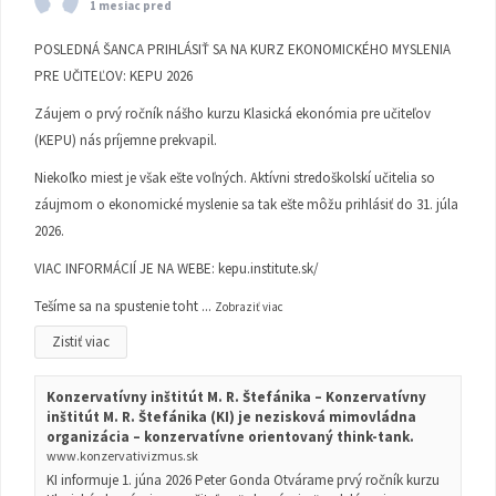
1 mesiac pred
POSLEDNÁ ŠANCA PRIHLÁSIŤ SA NA KURZ EKONOMICKÉHO MYSLENIA
PRE UČITEĽOV: KEPU 2026
Záujem o prvý ročník nášho kurzu Klasická ekonómia pre učiteľov
(KEPU) nás príjemne prekvapil.
Niekoľko miest je však ešte voľných. Aktívni stredoškolskí učitelia so
záujmom o ekonomické myslenie sa tak ešte môžu prihlásiť do 31. júla
2026.
VIAC INFORMÁCIÍ JE NA WEBE:
kepu.institute.sk/
Tešíme sa na spustenie toht
...
Zobraziť viac
Zistiť viac
Konzervatívny inštitút M. R. Štefánika – Konzervatívny
inštitút M. R. Štefánika (KI) je nezisková mimovládna
organizácia – konzervatívne orientovaný think-tank.
www.konzervativizmus.sk
KI informuje 1. júna 2026 Peter Gonda Otvárame prvý ročník kurzu