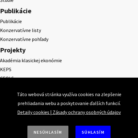
Publikácie
Publikácie
Konzervatívne listy
Konzervatívne pohľady
Projekty
Akadémia klasickej ekonómie
KEPS
CEQLS
Cena Dominika Tatarku
Táto webová stránka využíva cookies na zlepšenie
Cena Ernesta Valka
prehliadania webu a poskytovanie ďalších funkcií.
Študentská esej
Detaily cookies
|
Zásady ochrany osobných údajov
Deň daňového odbremenenia
NESÚHLASÍM
SÚHLASÍM