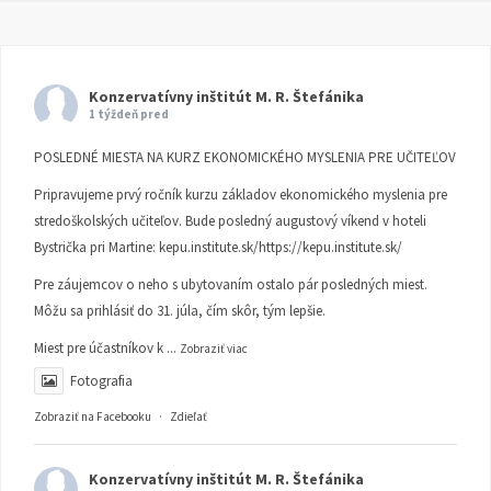
Konzervatívny inštitút M. R. Štefánika
1 týždeň pred
POSLEDNÉ MIESTA NA KURZ EKONOMICKÉHO MYSLENIA PRE UČITEĽOV
Pripravujeme prvý ročník kurzu základov ekonomického myslenia pre
stredoškolských učiteľov. Bude posledný augustový víkend v hoteli
Bystrička pri Martine:
kepu.institute.sk/https://kepu.institute.sk/
Pre záujemcov o neho s ubytovaním ostalo pár posledných miest.
Môžu sa prihlásiť do 31. júla, čím skôr, tým lepšie.
Miest pre účastníkov k
...
Zobraziť viac
Fotografia
Zobraziť na Facebooku
·
Zdieľať
Konzervatívny inštitút M. R. Štefánika