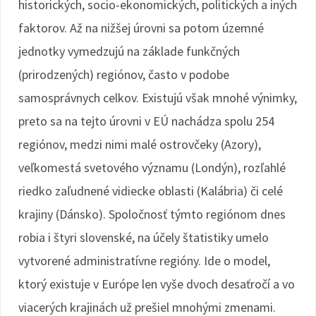
historických, socio-ekonomických, politických a iných
faktorov. Až na nižšej úrovni sa potom územné
jednotky vymedzujú na základe funkčných
(prirodzených) regiónov, často v podobe
samosprávnych celkov. Existujú však mnohé výnimky,
preto sa na tejto úrovni v EÚ nachádza spolu 254
regiónov, medzi nimi malé ostrovčeky (Azory),
veľkomestá svetového významu (Londýn), rozľahlé
riedko zaľudnené vidiecke oblasti (Kalábria) či celé
krajiny (Dánsko). Spoločnosť týmto regiónom dnes
robia i štyri slovenské, na účely štatistiky umelo
vytvorené administratívne regióny. Ide o model,
ktorý existuje v Európe len vyše dvoch desaťročí a vo
viacerých krajinách už prešiel mnohými zmenami.