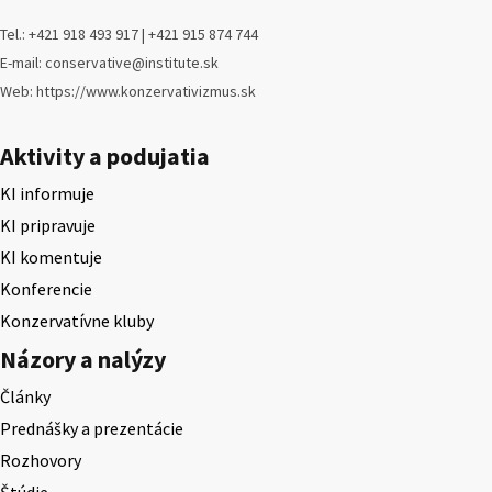
Tel.: +421 918 493 917 | +421 915 874 744
E-mail: conservative@institute.sk
Web: https://www.konzervativizmus.sk
Aktivity a podujatia
KI informuje
KI pripravuje
KI komentuje
Konferencie
Konzervatívne kluby
Názory a nalýzy
Články
Prednášky a prezentácie
Rozhovory
Štúdie