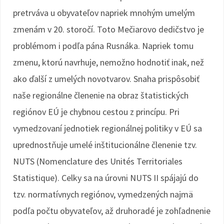
pretrváva u obyvateľov napriek mnohým umelým
zmenám v 20. storočí. Toto Mečiarovo dedičstvo je
problémom i podľa pána Rusnáka. Napriek tomu
zmenu, ktorú navrhuje, nemožno hodnotiť inak, než
ako ďalší z umelých novotvarov. Snaha prispôsobiť
naše regionálne členenie na obraz štatistických
regiónov EÚ je chybnou cestou z princípu. Pri
vymedzovaní jednotiek regionálnej politiky v EÚ sa
uprednostňuje umelé inštitucionálne členenie tzv.
NUTS (Nomenclature des Unités Territoriales
Statistique). Celky sa na úrovni NUTS II spájajú do
tzv. normatívnych regiónov, vymedzených najmä
podľa počtu obyvateľov, až druhoradé je zohľadnenie