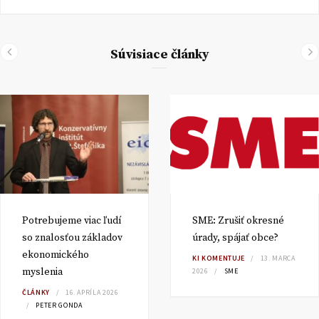
Súvisiace články
Potrebujeme viac ľudí
SME: Zrušiť okresné
so znalosťou základov
úrady, spájať obce?
ekonomického
KI KOMENTUJE
13. MARCA
myslenia
2026
SME
ČLÁNKY
16. APRÍLA 2026
PETER GONDA