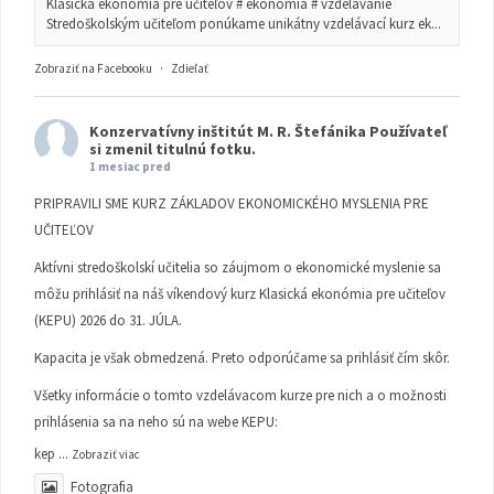
Klasická ekonómia pre učiteľov # ekonómia # vzdelávanie
Stredoškolským učiteľom ponúkame unikátny vzdelávací kurz ek...
Zobraziť na Facebooku
·
Zdieľať
Konzervatívny inštitút M. R. Štefánika
Používateľ
si zmenil titulnú fotku.
1 mesiac pred
PRIPRAVILI SME KURZ ZÁKLADOV EKONOMICKÉHO MYSLENIA PRE
UČITEĽOV
Aktívni stredoškolskí učitelia so záujmom o ekonomické myslenie sa
môžu prihlásiť na náš víkendový kurz Klasická ekonómia pre učiteľov
(KEPU) 2026 do 31. JÚLA.
Kapacita je však obmedzená. Preto odporúčame sa prihlásiť čím skôr.
Všetky informácie o tomto vzdelávacom kurze pre nich a o možnosti
prihlásenia sa na neho sú na webe KEPU:
kep
...
Zobraziť viac
Fotografia