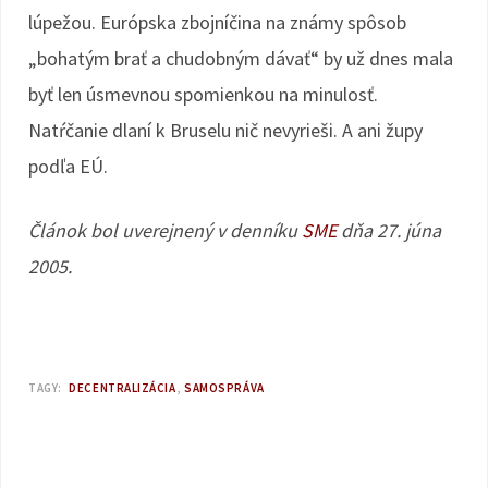
lúpežou. Európska zbojníčina na známy spôsob
„bohatým brať a chudobným dávať“ by už dnes mala
byť len úsmevnou spomienkou na minulosť.
Natŕčanie dlaní k Bruselu nič nevyrieši. A ani župy
podľa EÚ.
Článok bol uverejnený v denníku
SME
dňa 27. júna
2005.
TAGY:
DECENTRALIZÁCIA
SAMOSPRÁVA