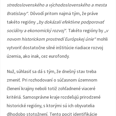
stredoslovenského a východoslovenského a mesta
Bratislavy“
. Dôvodí pritom najmä tým, že práve
takéto regióny
„by dokázali efektívne podporovať
sociálny a ekonomický rozvoj“
. Takéto regióny by
„v
novom historickom prostredí Európskej únie“
mohli
vytvoriť dostatočne silné inštitúcie riadiace rozvoj
územia, ako inak, cez eurofondy.
Nuž, súhlasiť sa dá s tým, že dnešný stav treba
zmeniť. Pri rozhodovaní o súčasnom územnom
členení krajiny neboli totiž zohľadnené viaceré
kritériá. Samosprávne kraje rozdeľujú prirodzené
historické regióny, s ktorými sú ich obyvatelia
dlhodobo stotožnení. Tento pocit identifikácie