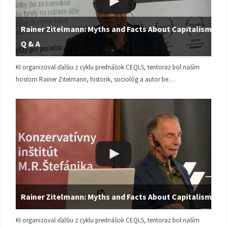
Rainer Zitelmann: Myths and Facts About Capitalism |
Q & A
KI organizoval ďalšiu z cyklu prednášok CEQLS, tentoraz bol naším
hosťom Rainer Zitelmann, historik, sociológ a autor be…
Rainer Zitelmann: Myths and Facts About Capitalism
KI organizoval ďalšiu z cyklu prednášok CEQLS, tentoraz bol naším