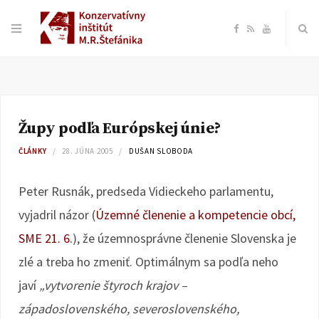
F
R
Y
a
S
o
c
S
u
Župy podľa Európskej únie?
e
T
ČLÁNKY
28. JÚNA 2005
DUŠAN SLOBODA
b
u
Peter Rusnák, predseda Vidieckeho parlamentu,
o
b
vyjadril názor (
Územné členenie a kompetencie obcí,
SME 21. 6.
), že územnosprávne členenie Slovenska je
o
e
zlé a treba ho zmeniť. Optimálnym sa podľa neho
k
javí
„vytvorenie štyroch krajov –
západoslovenského, severoslovenského,