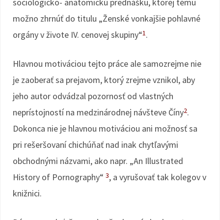
sociologicko- anatomickú prednášku, ktorej tému
možno zhrnúť do titulu „Ženské vonkajšie pohlavné
1
orgány v živote IV. cenovej skupiny“
.
Hlavnou motiváciou tejto práce ale samozrejme nie
je zaoberať sa prejavom, ktorý zrejme vznikol, aby
jeho autor odvádzal pozornosť od vlastných
2
neprístojností na medzinárodnej návšteve Číny
.
Dokonca nie je hlavnou motiváciou ani možnosť sa
pri rešeršovaní chichúňať nad inak chytľavými
obchodnými názvami, ako napr. „An Illustrated
3
History of Pornography“
, a vyrušovať tak kolegov v
knižnici.