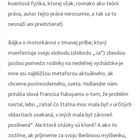
kvantová fyzika, ktorej však, rovnako ako teórii
práva, autor tejto práce nerozumie, a tak sa to
nesnaží ani predstierať).
Bájka o motorkárovi v tmavej prilbe, ktorý
manifestuje svoju slobodu (slobodu „Ja“) zbesilou
jazdou pomedzi rodinky na nedeľnej vychádzke je
mne asi najbližšou metaforou aktuálneho, ak
chceme postmoderného, sveta. Holländer nám
prináša slová Francisa Fukuyamu o tom, že problém
nastal, lebo „zatiaľ čo štátna moc mala byť v určitých
oblastiach osekaná, v iných mala byť zároveň
posilnená“. Ale ktoré otázky sú ktoré? A ako to
zistíme, ak príjmeme za svoju Berlinovu myšlienku,