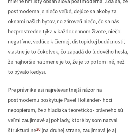
mierne hmlistý obsah slova postmoderna. Zdá sa, že
postmoderna je niečo veľké, dejúce sa akoby za
oknami našich bytov, no zároveň niečo, čo sa nás
bezprostredne týka v každodennom živote, niečo
negatívne, vedúce k čiernej, distopickej budúcnosti,
vlastne je to čokoľvek, čo zapadá do ľudového hesla,
že najhoršie na zmene je to, že je to potom iné, než
to bývalo kedysi.
Pre právnika asi najrelevantnejší názor na
postmodernu poskytuje Pavel Holländer- hoci
nepopieram, že z hľadiska teoreticko- právneho sú
veľmi zaujímavé aj pohľady, ktoré by som nazval
20
štrukturálne
(na druhej strane, zaujímavá je aj