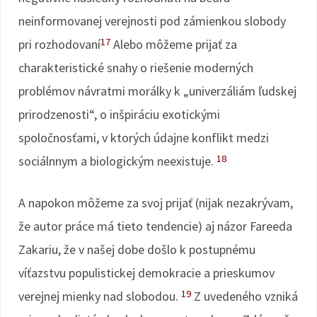
neinformovanej verejnosti pod zámienkou slobody
17
pri rozhodovaní
Alebo môžeme prijať za
charakteristické snahy o riešenie moderných
problémov návratmi morálky k „univerzáliám ľudskej
prirodzenosti“, o inšpiráciu exotickými
spoločnosťami, v ktorých údajne konflikt medzi
18
sociálnnym a biologickým neexistuje.
A napokon môžeme za svoj prijať (nijak nezakrývam,
že autor práce má tieto tendencie) aj názor Fareeda
Zakariu, že v našej dobe došlo k postupnému
víťazstvu populistickej demokracie a prieskumov
19
verejnej mienky nad slobodou.
Z uvedeného vzniká