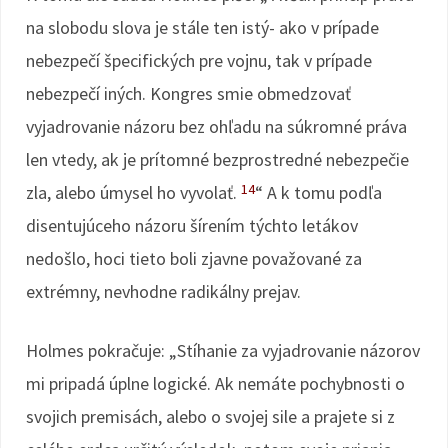
na slobodu slova je stále ten istý- ako v prípade
nebezpečí špecifických pre vojnu, tak v prípade
nebezpečí iných. Kongres smie obmedzovať
vyjadrovanie názoru bez ohľadu na súkromné práva
len vtedy, ak je prítomné bezprostredné nebezpečie
14
zla, alebo úmysel ho vyvolať.
“ A k tomu podľa
disentujúceho názoru šírením týchto letákov
nedošlo, hoci tieto boli zjavne považované za
extrémny, nevhodne radikálny prejav.
Holmes pokračuje: „Stíhanie za vyjadrovanie názorov
mi pripadá úplne logické. Ak nemáte pochybnosti o
svojich premisách, alebo o svojej sile a prajete si z