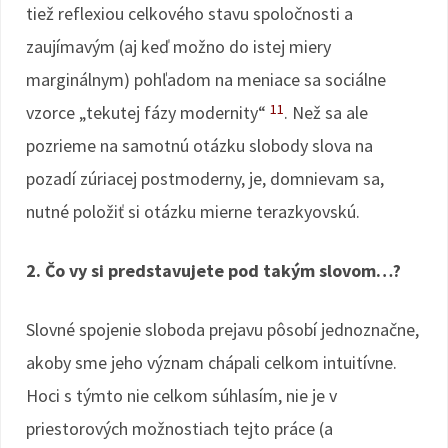
tiež reflexiou celkového stavu spoločnosti a
zaujímavým (aj keď možno do istej miery
marginálnym) pohľadom na meniace sa sociálne
11
vzorce „tekutej fázy modernity“
. Než sa ale
pozrieme na samotnú otázku slobody slova na
pozadí zúriacej postmoderny, je, domnievam sa,
nutné položiť si otázku mierne terazkyovskú.
2. Čo vy si predstavujete pod takým slovom…?
Slovné spojenie sloboda prejavu pôsobí jednoznačne,
akoby sme jeho význam chápali celkom intuitívne.
Hoci s týmto nie celkom súhlasím, nie je v
priestorových možnostiach tejto práce (a