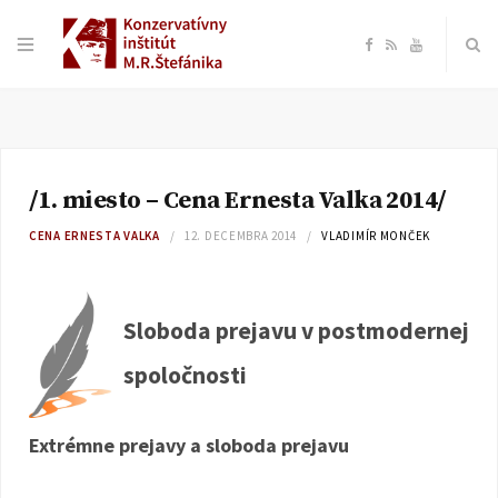
F
R
Y
a
S
o
c
S
u
/1. miesto – Cena Ernesta Valka 2014/
e
T
CENA ERNESTA VALKA
12. DECEMBRA 2014
VLADIMÍR MONČEK
b
u
o
b
Sloboda prejavu v postmodernej
spoločnosti
o
e
k
Extrémne prejavy a sloboda prejavu