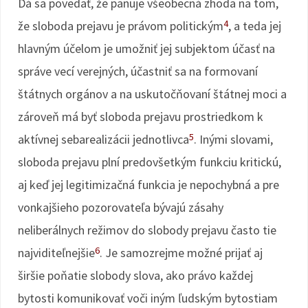
Dá sa povedať, že panuje všeobecná zhoda na tom,
4
že sloboda prejavu je právom politickým
, a teda jej
hlavným účelom je umožniť jej subjektom účasť na
správe vecí verejných, účastniť sa na formovaní
štátnych orgánov a na uskutočňovaní štátnej moci a
zároveň má byť sloboda prejavu prostriedkom k
5
aktívnej sebarealizácii jednotlivca
. Inými slovami,
sloboda prejavu plní predovšetkým funkciu kritickú,
aj keď jej legitimizačná funkcia je nepochybná a pre
vonkajšieho pozorovateľa bývajú zásahy
neliberálnych režimov do slobody prejavu často tie
6
najviditeľnejšie
. Je samozrejme možné prijať aj
širšie poňatie slobody slova, ako právo každej
bytosti komunikovať voči iným ľudským bytostiam