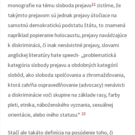
22
monografie na tému sloboda prejavu
zistíme, že
takýmto prejavom sú jednak prejavy útočiace na
samotnú demokratickú podstatu štátu, to znamená
napríklad popieranie holocaustu, prejavy navádzajúce
k diskriminácii, či inak nenávistné prejavy, slovami
anglickej literatúry hate speech- „problematická
kategória slobody prejavu a obdobných kategórií
slobôd, ako sloboda spolčovania a zhromažďovania,
ktorá zahŕňa ospravedlňovanie (advocacy) nenávisti
a diskriminácie voči skupine na základe rasy, farby
pleti, etnika, náboženského vyznania, sexuálnej
23
orientácie, alebo iného statusu.“
Stačí ale takáto definícia na posúdenie toho, či