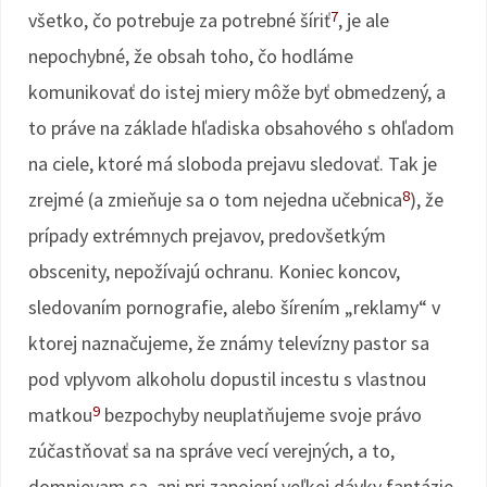
7
všetko, čo potrebuje za potrebné šíriť
, je ale
nepochybné, že obsah toho, čo hodláme
komunikovať do istej miery môže byť obmedzený, a
to práve na základe hľadiska obsahového s ohľadom
na ciele, ktoré má sloboda prejavu sledovať. Tak je
8
zrejmé (a zmieňuje sa o tom nejedna učebnica
), že
prípady extrémnych prejavov, predovšetkým
obscenity, nepožívajú ochranu. Koniec koncov,
sledovaním pornografie, alebo šírením „reklamy“ v
ktorej naznačujeme, že známy televízny pastor sa
pod vplyvom alkoholu dopustil incestu s vlastnou
9
matkou
bezpochyby neuplatňujeme svoje právo
zúčastňovať sa na správe vecí verejných, a to,
domnievam sa, ani pri zapojení veľkej dávky fantázie,