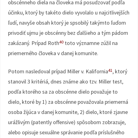
obscénneho diela na človeka má posudzovať podľa
účinku, ktorý by takéto dielo vyvolalo u najcitlivejších
ľudí, navyše obsah ktorý je spsobilý takýmto ľuďom
privodiť ujmu je obscénny bez ďalšieho a tým pádom
40
zakázaný. Prípad Roth
toto významne zúžil na
priemerného človeka v danej komunite.
41
Potom nasledoval prípad Miller v. Kalifornia
, ktorý
stanovil 3 kritériá, dnes známe ako tzv. Miller test,
podľa ktorého sa za obscénne dielo považuje to
dielo, ktoré by 1) za obscénne považovala priemerná
osoba žijúca v danej komunite, 2) dielo, ktoré zjavne
urážlivým (patently offensive) spôsobom zobrazuje,
alebo opisuje sexuálne správanie podľa príslušného