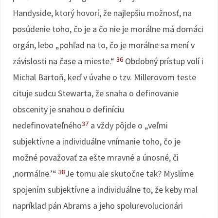
Handyside, ktorý hovorí, že najlepšiu možnosť, na
posúdenie toho, čo je a čo nie je morálne má domáci
orgán, lebo „pohľad na to, čo je morálne sa mení v
36
závislosti na čase a mieste.“
Obdobný prístup volí i
Michal Bartoň, keď v úvahe o tzv. Millerovom teste
cituje sudcu Stewarta, že snaha o definovanie
obscenity je snahou o definíciu
37
nedefinovateľného
a vždy pôjde o „veľmi
subjektívne a individuálne vnímanie toho, čo je
možné považovať za ešte mravné a únosné, či
38
,normálne.’“
Je tomu ale skutočne tak? Myslíme
spojením subjektívne a individuálne to, že keby mal
napríklad pán Abrams a jeho spolurevolucionári