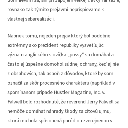
rovnako tak týmito prejavmi neprispievame k
vlastnej sebarealizácii.
Napriek tomu, nejeden prejav ktorý bol podobne
extrémny ako prezident republiky vysvetľujúci
význam anglického slovíčka „pussy“ sa domáhal a
často aj úspešne domohol súdnej ochrany, keď aj nie
z obsahových, tak aspoň z dôvodov, ktoré by som
označil za skôr procesného charakteru (napríklad v
spomínanom prípade Hustler Magazine, Inc. v.
Falwell bolo rozhodnuté, že reverend Jerry Falwell sa
nemôže domáhať náhrady škody za citovú ujmu,
ktorá mu bola spôsobená paródiou zverejnenou v