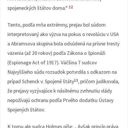
12
spojeneckých štátov doma.“
Tento, podľa mňa extrémny, prejav bol súdom
interpretovaný ako výzva na pokus o revolúciu v USA
a Abramsova skupina bola odsúdená na prísne tresty
väzenia (až 20 rokov) podľa Zákona o špionáži
(Espionage Act of 1917). Väčšina 7 sudcov
Najvyššieho súdu rozsudok potvrdila s odkazom na
13
prípad Schenck v. Spojené štáty
, pričom judikovala,
že prejavy vyzývajúce k násilnému zvrhnutiu vlády
nepožívajú ochranu podľa Prvého dodatku Ústavy
Spojených štátov.
K tomu ale sudca Holmes píše: „ Avšak princíp práva