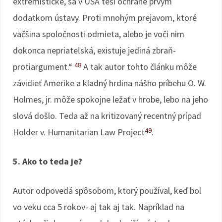
extrémistické, sa v USA teší ochrane prvým
dodatkom ústavy. Proti mnohým prejavom, ktoré
väčšina spoločnosti odmieta, alebo je voči nim
dokonca nepriateľská, existuje jediná zbraň-
48
protiargument.“
A tak autor tohto článku môže
závidieť Amerike a kladný hrdina nášho príbehu O. W.
Holmes, jr. môže spokojne ležať v hrobe, lebo na jeho
slová došlo. Teda až na kritizovaný recentný prípad
49
Holder v. Humanitarian Law Project
.
5. Ako to teda je?
Autor odpovedá spôsobom, ktorý používal, keď bol
vo veku cca 5 rokov- aj tak aj tak. Napríklad na