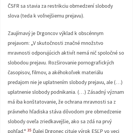
ČSFR sa stavia za restrikciu obmedzení slobody
slova (teda k voľnejšiemu prejavu).
Zaujímavý je Drgoncov výklad k obscénnym
prejavom: „V skutočnosti značné množstvo
mravnosti odporujúcich aktivít nemá nič spoločné so
slobodou prejavu. Rozširovanie pornografických
časopisov, filmov, a akéhokoľvek materiálu
predajom nie je uplatnením slobody prejavu, ale (…)
uplatnenie slobody podnikania. (…) Zásadný význam
má iba konštatovanie, že ochrana mravnosti sa z
právneho hľadiska stáva dôvodom pre obmedzenie
slobody oveľa zriedkavejšie, ako sa zdá na prvý
35
pohľad.“
Ďalej Drgonec cituje výrok ESĽP vo veci