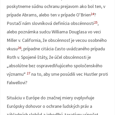
poskytneme súdnu ochranu prejavom ako bol ten, v
24
prípade Abrams, alebo ten v prípade O’Brien
?
25
Postačí nám slovníková definícia obscénnosti
,
alebo poznámka sudcu Williama Douglasa vo veci
Miller v. California, že obscénnosť je vecou osobného
26
vkusu
, prípadne citácia často uvádzaného prípadu
Roth v. Spojené štáty, že účel obscénnosti je
„absolútne bez ospravedlňujúceho spoločenského
27
významu“
na to, aby sme posúdili vec Hustler proti
Falwellovi?
Situáciu v Európe do značnej miery ovplyvňuje
Európsky dohovor o ochrane ľudských práv a
základných slobôd a jehodlhý, taxatívny výpočet