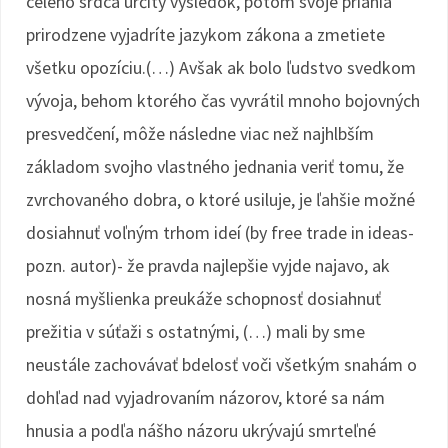
celého srdca určitý výsledok, potom svoje priania
prirodzene vyjadríte jazykom zákona a zmetiete
všetku opozíciu.(…) Avšak ak bolo ľudstvo svedkom
vývoja, behom ktorého čas vyvrátil mnoho bojovných
presvedčení, môže následne viac než najhlbším
základom svojho vlastného jednania veriť tomu, že
zvrchovaného dobra, o ktoré usiluje, je ľahšie možné
dosiahnuť voľným trhom ideí (by free trade in ideas-
pozn. autor)- že pravda najlepšie vyjde najavo, ak
nosná myšlienka preukáže schopnosť dosiahnuť
prežitia v súťaži s ostatnými, (…) mali by sme
neustále zachovávať bdelosť voči všetkým snahám o
dohľad nad vyjadrovaním názorov, ktoré sa nám
hnusia a podľa nášho názoru ukrývajú smrteľné