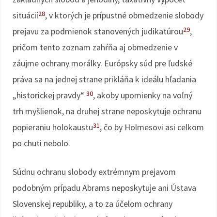
28
situácií
, v ktorých je prípustné obmedzenie slobody
29
prejavu za podmienok stanovených judikatúrou
,
pričom tento zoznam zahŕňa aj obmedzenie v
záujme ochrany morálky. Európsky súd pre ľudské
práva sa na jednej strane prikláňa k ideálu hľadania
30
„historickej pravdy“
, akoby upomienky na voľný
trh myšlienok, na druhej strane neposkytuje ochranu
31
popieraniu holokaustu
, čo by Holmesovi asi celkom
po chuti nebolo.
Súdnu ochranu slobody extrémnym prejavom
podobným prípadu Abrams neposkytuje ani Ústava
Slovenskej republiky, a to za účelom ochrany