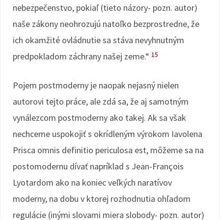
nebezpečenstvo, pokiaľ (tieto názory- pozn. autor)
naše zákony neohrozujú natoľko bezprostredne, že
ich okamžité ovládnutie sa stáva nevyhnutným
15
predpokladom záchrany našej zeme.“
Pojem postmoderny je naopak nejasný nielen
autorovi tejto práce, ale zdá sa, že aj samotným
vynálezcom postmoderny ako takej. Ak sa však
nechceme uspokojiť s okrídleným výrokom Iavolena
Prisca omnis definitio periculosa est, môžeme sa na
postomodernu dívať napríklad s Jean-François
Lyotardom ako na koniec veľkých naratívov
moderny, na dobu v ktorej rozhodnutia ohľadom
regulácie (inými slovami miera slobody- pozn. autor)