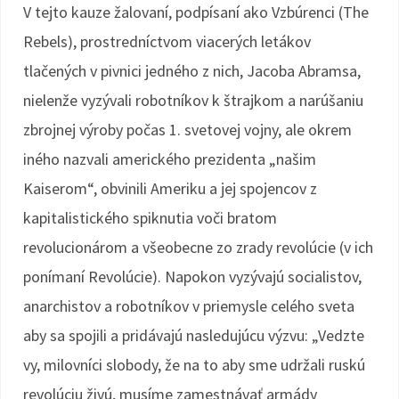
V tejto kauze žalovaní, podpísaní ako Vzbúrenci (The
Rebels), prostredníctvom viacerých letákov
tlačených v pivnici jedného z nich, Jacoba Abramsa,
nielenže vyzývali robotníkov k štrajkom a narúšaniu
zbrojnej výroby počas 1. svetovej vojny, ale okrem
iného nazvali amerického prezidenta „našim
Kaiserom“, obvinili Ameriku a jej spojencov z
kapitalistického spiknutia voči bratom
revolucionárom a všeobecne zo zrady revolúcie (v ich
ponímaní Revolúcie). Napokon vyzývajú socialistov,
anarchistov a robotníkov v priemysle celého sveta
aby sa spojili a pridávajú nasledujúcu výzvu: „Vedzte
vy, milovníci slobody, že na to aby sme udržali ruskú
revolúciu živú, musíme zamestnávať armády