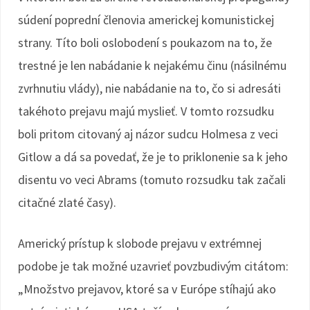
súdení poprední členovia americkej komunistickej
strany. Títo boli oslobodení s poukazom na to, že
trestné je len nabádanie k nejakému činu (násilnému
zvrhnutiu vlády), nie nabádanie na to, čo si adresáti
takéhoto prejavu majú myslieť. V tomto rozsudku
boli pritom citovaný aj názor sudcu Holmesa z veci
Gitlow a dá sa povedať, že je to priklonenie sa k jeho
disentu vo veci Abrams (tomuto rozsudku tak začali
citačné zlaté časy).
Americký prístup k slobode prejavu v extrémnej
podobe je tak možné uzavrieť povzbudivým citátom:
„Množstvo prejavov, ktoré sa v Európe stíhajú ako