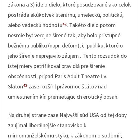
zákona a 3) ide o dielo, ktoré posudzované ako celok
postráda akúkoľvek literárnu, umeleckú, politickú,
42
alebo vedeckú hodnotu
. Takéto dielo potom
nesmie byť verejne šírené tak, aby bolo prístupné
bežnému publiku (napr. deťom), či publiku, ktoré o
jeho šírenie neprejavilo záujem . Tento rozsudok do
istej miery petrifikoval pravidlá pre šírenie
obscénností, prípad Paris Adult Theatre I v.
43
Slaton
zase rozšíril právomoc štátov nad
umiestnením kín premietajúcich erotický obsah.
Na druhej strane zase Najvyšší súd USA od tej doby
zaujímal liberálnejšie stanovisko k
mimomanželskému styku, k zákonom o sodomii,