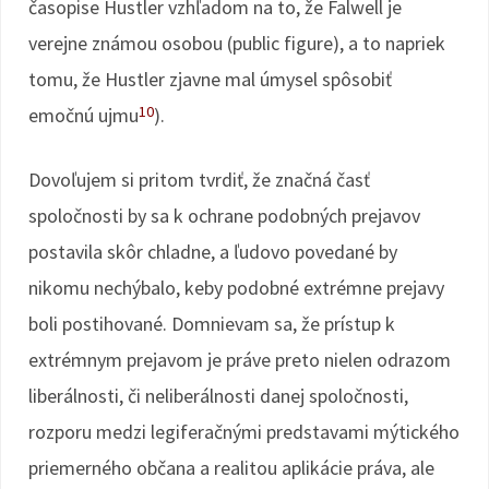
časopise Hustler vzhľadom na to, že Falwell je
verejne známou osobou (public figure), a to napriek
tomu, že Hustler zjavne mal úmysel spôsobiť
10
emočnú ujmu
).
Dovoľujem si pritom tvrdiť, že značná časť
spoločnosti by sa k ochrane podobných prejavov
postavila skôr chladne, a ľudovo povedané by
nikomu nechýbalo, keby podobné extrémne prejavy
boli postihované. Domnievam sa, že prístup k
extrémnym prejavom je práve preto nielen odrazom
liberálnosti, či neliberálnosti danej spoločnosti,
rozporu medzi legiferačnými predstavami mýtického
priemerného občana a realitou aplikácie práva, ale