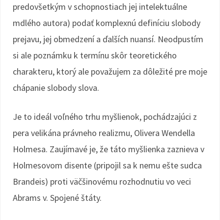
predovšetkým v schopnostiach jej intelektuálne
mdlého autora) podať komplexnú definíciu slobody
prejavu, jej obmedzení a ďalších nuansí. Neodpustím
si ale poznámku k termínu skôr teoretického
charakteru, ktorý ale považujem za dôležité pre moje
chápanie slobody slova.
Je to ideál voľného trhu myšlienok, pochádzajúci z
pera velikána právneho realizmu, Olivera Wendella
Holmesa. Zaujímavé je, že táto myšlienka zaznieva v
Holmesovom disente (pripojil sa k nemu ešte sudca
Brandeis) proti väčšinovému rozhodnutiu vo veci
Abrams v. Spojené štáty.