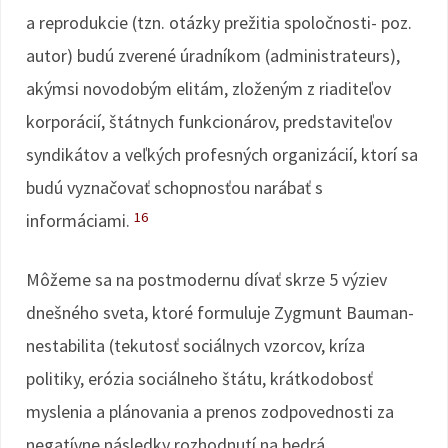
a reprodukcie (tzn. otázky prežitia spoločnosti- poz.
autor) budú zverené úradníkom (administrateurs),
akýmsi novodobým elitám, zloženým z riaditeľov
korporácií, štátnych funkcionárov, predstaviteľov
syndikátov a veľkých profesných organizácií, ktorí sa
budú vyznačovať schopnosťou narábať s
16
informáciami.
Môžeme sa na postmodernu dívať skrze 5 výziev
dnešného sveta, ktoré formuluje Zygmunt Bauman-
nestabilita (tekutosť sociálnych vzorcov, kríza
politiky, erózia sociálneho štátu, krátkodobosť
myslenia a plánovania a prenos zodpovednosti za
negatívne následky rozhodnutí na bedrá