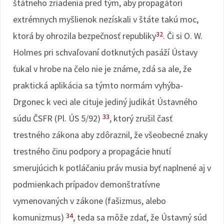
štátneho zriadenia pred tým, aby propagátori
extrémnych myšlienok nezískali v štáte takú moc,
32
ktorá by ohrozila bezpečnosť republiky
. Či si O. W.
Holmes pri schvaľovaní dotknutých pasáží Ústavy
ťukal v hrobe na čelo nie je známe, zdá sa ale, že
praktická aplikácia sa týmto normám vyhýba-
Drgonec k veci ale cituje jediný judikát Ústavného
33
súdu ČSFR (Pl. ÚS 5/92)
, ktorý zrušil časť
trestného zákona aby zdôraznil, že všeobecné znaky
trestného činu podpory a propagácie hnutí
smerujúcich k potláčaniu práv musia byť naplnené aj v
podmienkach prípadov demonštratívne
vymenovaných v zákone (fašizmus, alebo
34
komunizmus)
, teda sa môže zdať, že Ústavný súd