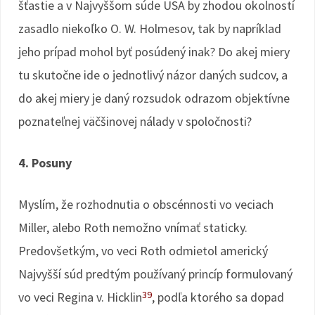
šťastie a v Najvyššom súde USA by zhodou okolností
zasadlo niekoľko O. W. Holmesov, tak by napríklad
jeho prípad mohol byť posúdený inak? Do akej miery
tu skutočne ide o jednotlivý názor daných sudcov, a
do akej miery je daný rozsudok odrazom objektívne
poznateľnej väčšinovej nálady v spoločnosti?
4. Posuny
Myslím, že rozhodnutia o obscénnosti vo veciach
Miller, alebo Roth nemožno vnímať staticky.
Predovšetkým, vo veci Roth odmietol americký
Najvyšší súd predtým používaný princíp formulovaný
39
vo veci Regina v. Hicklin
, podľa ktorého sa dopad