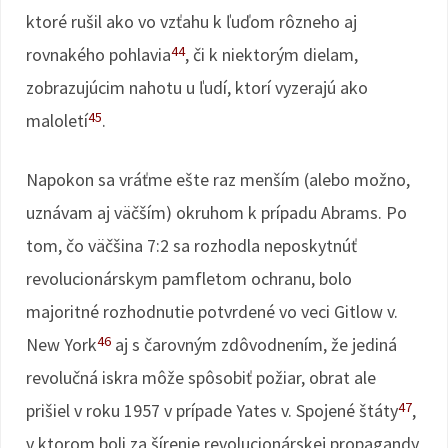
ktoré rušil ako vo vzťahu k ľuďom rôzneho aj
44
rovnakého pohlavia
, či k niektorým dielam,
zobrazujúcim nahotu u ľudí, ktorí vyzerajú ako
45
maloletí
.
Napokon sa vráťme ešte raz menším (alebo možno,
uznávam aj väčším) okruhom k prípadu Abrams. Po
tom, čo väčšina 7:2 sa rozhodla neposkytnúť
revolucionárskym pamfletom ochranu, bolo
majoritné rozhodnutie potvrdené vo veci Gitlow v.
46
New York
aj s čarovným zdôvodnením, že jediná
revolučná iskra môže spôsobiť požiar, obrat ale
47
prišiel v roku 1957 v prípade Yates v. Spojené štáty
,
v ktorom boli za šírenie revolucionárskej propagandy