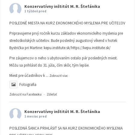
Konzervatívny inštitút M. R. Štefánika
1 týždeň pred
POSLEDNÉ MIESTA NA KURZ EKONOMICKÉHO MYSLENIA PRE UČITEĽOV
Pripravujeme prvý ročník kurzu základov ekonomického myslenia pre
stredoškolských učiteľov. Bude posledný augustový víkend v hoteli
Bystrička pri Martine:
kepu.institute.sk/https://kepu.institute.sk/
Pre záujemcov o neho s ubytovaním ostalo pár posledných miest.
Môžu sa prihlásiť do 31. júla, čím skôr, tým lepšie.
Miest pre účastníkov k
...
Zobraziť viac
Fotografia
Zobraziť na Facebooku
·
Zdieľať
Konzervatívny inštitút M. R. Štefánika
1 mesiac pred
POSLEDNÁ ŠANCA PRIHLÁSIŤ SA NA KURZ EKONOMICKÉHO MYSLENIA