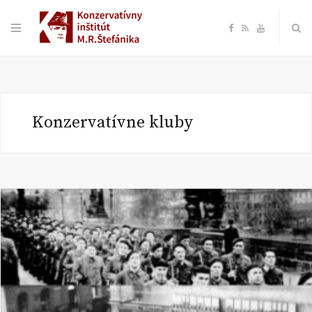
F
R
Y
a
S
o
c
S
u
Konzervatívne kluby
e
T
b
u
o
b
o
e
k