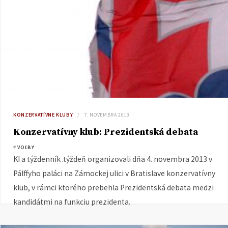
KONZERVATÍVNE KLUBY
7. NOVEMBRA 2013
Konzervatívny klub: Prezidentská debata
# VOĽBY
KI a týždenník .týždeň organizovali dňa 4. novembra 2013 v
Pálffyho paláci na Zámockej ulici v Bratislave konzervatívny
klub, v rámci ktorého prebehla Prezidentská debata medzi
kandidátmi na funkciu prezidenta.