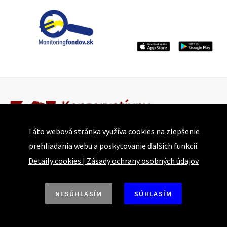
Táto webová stránka využíva cookies na zlepšenie
prehliadania webu a poskytovanie ďalších funkcií.
Detaily cookies
|
Zásady ochrany osobných údajov
Bajkalská 25
821 05 Bratislava
NESÚHLASÍM
SÚHLASÍM
Tel.: +421 918 493 917 | +421 915 874 744
E-mail: conservative@institute.sk