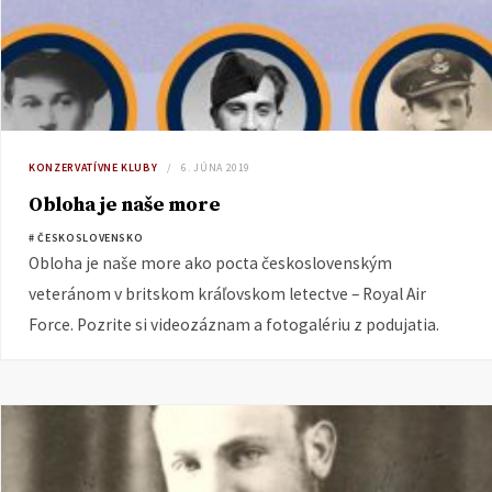
KONZERVATÍVNE KLUBY
6. JÚNA 2019
Obloha je naše more
# ČESKOSLOVENSKO
Obloha je naše more ako pocta československým
veteránom v britskom kráľovskom letectve – Royal Air
Force. Pozrite si videozáznam a fotogalériu z podujatia.