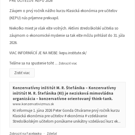
PRE UČITEĽOV: KEPU 2026
Záujem o prvý ročník nášho kurzu Klasická ekonómia pre učiteľov
(KEPU) nás príjemne prekvapil.
Niekoľko miest je však ešte voľných. Aktívni stredoškolskí učitelia so
záujmom o ekonomické myslenie sa tak ešte môžu prihlásiť do 31. júla
2026.
VIAC INFORMÁCIÍ JE NA WEBE:
kepu.institute.sk/
Tešíme sa na spustenie toht
...
Zobraziť viac
Zistiť viac
Konzervatívny inštitút M. R. Štefánika – Konzervatívny
inštitút M. R. Štefánika (KI) je nezisková mimovládna
organizácia – konzervatívne orientovaný think-tank.
www.konzervativizmus.sk
KI informuje 1. júna 2026 Peter Gonda Otvárame prvý ročník kurzu
Klasická ekonómia pre učiteľov # ekonómia # vzdelávanie
Stredoškolským učiteľom ponúkame unikátny vzdelávací kurz ek...
Zobraziť na Facebooku
·
Zdieľať