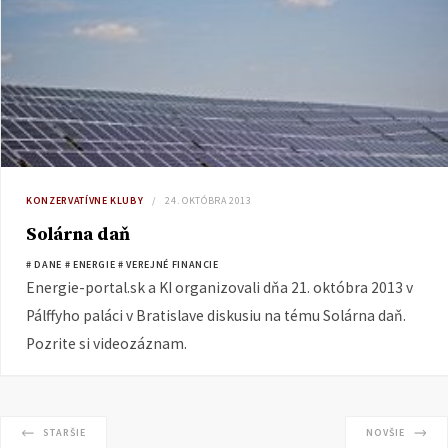
KONZERVATÍVNE KLUBY
24. OKTÓBRA 2013
Solárna daň
# DANE
# ENERGIE
# VEREJNÉ FINANCIE
Energie-portal.sk a KI organizovali dňa 21. októbra 2013 v
Pálffyho paláci v Bratislave diskusiu na tému Solárna daň.
Pozrite si videozáznam.
STARŠIE
NOVŠIE