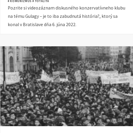
# KOMUNIZMUS
# TOTALITA
Pozrite si videozáznam diskusného konzervatívneho klubu
na tému Gulagy – je to iba zabudnutá história?, ktorý sa
konal v Bratislave dňa 6. júna 2022.