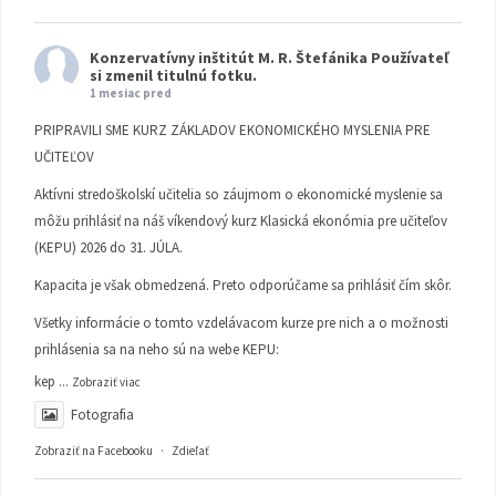
Konzervatívny inštitút M. R. Štefánika
Používateľ
si zmenil titulnú fotku.
1 mesiac pred
PRIPRAVILI SME KURZ ZÁKLADOV EKONOMICKÉHO MYSLENIA PRE
UČITEĽOV
Aktívni stredoškolskí učitelia so záujmom o ekonomické myslenie sa
môžu prihlásiť na náš víkendový kurz Klasická ekonómia pre učiteľov
(KEPU) 2026 do 31. JÚLA.
Kapacita je však obmedzená. Preto odporúčame sa prihlásiť čím skôr.
Všetky informácie o tomto vzdelávacom kurze pre nich a o možnosti
prihlásenia sa na neho sú na webe KEPU:
kep
...
Zobraziť viac
Fotografia
Zobraziť na Facebooku
·
Zdieľať