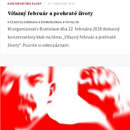
KONZERVATÍVNE KLUBY
26. FEBRUÁRA 2018
Víťazný február a prehraté životy
# ČESKOSLOVENSKO
# KOMUNIZMUS
# TOTALITA
KI organizoval v Bratislave dňa 22. februára 2018 diskusný
konzervatívny klub na tému „Víťazný február a prehraté
životy“. Pozrite si videozáznam.