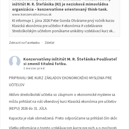
inštitút M. R. Štefánika (KI) je nezisková mimovládna
organizácia – konzervatívne orientovaný think-tank.
www.konzervativizmus.sk
KI informuje 1. júna 2026 Peter Gonda Otvárame prvý ročník kurzu
Klasická ekonómia pre učiteľov # ekonómia # vzdelávanie
Stredoškolským učiteľom ponúkame unikátny vzdelávací kurz ek...
Zobraziť na Facebooku
·
Zdieľať
Konzervatívny inštitút M. R. Štefánika
Používateľ
si zmenil titulnú fotku.
1 mesiac pred
PRIPRAVILI SME KURZ ZÁKLADOV EKONOMICKÉHO MYSLENIA PRE
UČITEĽOV
Aktívni stredoškolskí učitelia so záujmom o ekonomické myslenie sa
môžu prihlásiť na náš víkendový kurz Klasická ekonómia pre učiteľov
(KEPU) 2026 do 31. JÚLA.
Kapacita je však obmedzená. Preto odporúčame sa prihlásiť čím skôr.
Všetky informácie o tomto vzdelávacom kurze pre nich a o možnosti