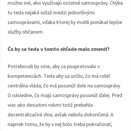
možno iné, ako využívajú ostatné samosprávy. Chýba
tu teda nejaká súťaž medzi jednotlivými
samosprávami, vďaka ktorej by mohli ponúkať lepšie
služby občanom.
Čo by sa teda v tomto ohľade malo zmeniť?
Potrebovali by sme, aby sa poupratovalo v
kompetenciách. Teda aby sa určilo, čo má robiť
centrálna vláda, čo má posunúť dole na samosprávy
či následne, čo majú samosprávy posunúť ďalej. Pred
viac ako desiatimi rokmi totiž prebehla
decentralizačná vlna, avšak nebola dokončená. A
napriek tomu, že by v nej bolo treba pokračovať,