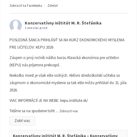
Zobraziť na Facebooku
·
Zdieľať
Konzervatívny inštitút M. R. Štefánika
1 mesiac pred
POSLEDNÁ ŠANCA PRIHLÁSIŤ SA NA KURZ EKONOMICKÉHO MYSLENIA
PRE UČITEĽOV: KEPU 2026
Záujem o prvý ročník nášho kurzu Klasická ekonómia pre učiteľov
(KEPU) nás príjemne prekvapil.
Niekoľko miest je však ešte voľných. Aktívni stredoškolskí učitelia so
záujmom o ekonomické myslenie sa tak ešte môžu prihlásiť do 31. júla
2026.
VIAC INFORMÁCIÍ JE NA WEBE:
kepu.institute.sk/
Tešíme sa na spustenie toht
...
Zobraziť viac
Zistiť viac
Konzervatívny inštitút M. R. Štefánika – Konzervatívny