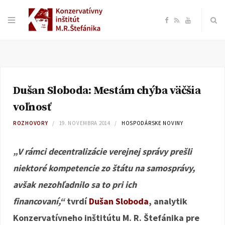
F
R
Y
a
S
o
c
S
u
Dušan Sloboda: Mestám chýba väčšia
e
T
voľnosť
b
u
ROZHOVORY
19. NOVEMBRA 2014
HOSPODÁRSKE NOVINY
o
b
„V rámci decentralizácie verejnej správy prešli
niektoré kompetencie zo štátu na samosprávy,
o
e
avšak nezohľadnilo sa to pri ich
k
financovaní,“
tvrdí
Dušan Sloboda
, analytik
Konzervatívneho inštitútu M. R. Štefánika pre