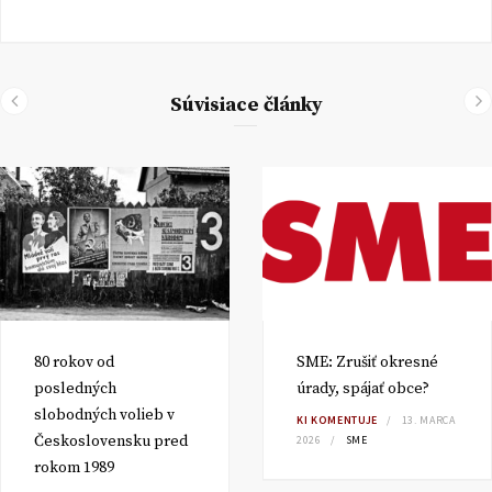
Súvisiace články
80 rokov od
SME: Zrušiť okresné
posledných
úrady, spájať obce?
slobodných volieb v
KI KOMENTUJE
13. MARCA
Československu pred
2026
SME
rokom 1989