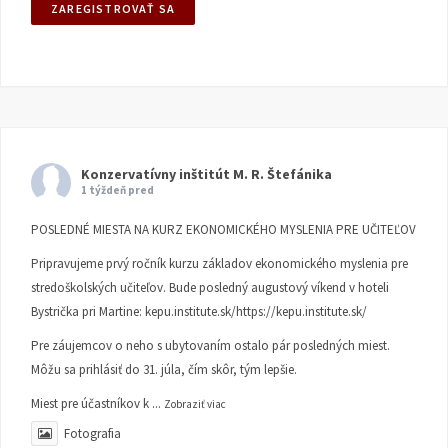
Konzervatívny inštitút M. R. Štefánika
1 týždeň pred
POSLEDNÉ MIESTA NA KURZ EKONOMICKÉHO MYSLENIA PRE UČITEĽOV
Pripravujeme prvý ročník kurzu základov ekonomického myslenia pre
stredoškolských učiteľov. Bude posledný augustový víkend v hoteli
Bystrička pri Martine:
kepu.institute.sk/https://kepu.institute.sk/
Pre záujemcov o neho s ubytovaním ostalo pár posledných miest.
Môžu sa prihlásiť do 31. júla, čím skôr, tým lepšie.
Miest pre účastníkov k
...
Zobraziť viac
Fotografia