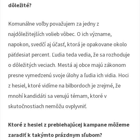
dôležité?
Komunálne voľby považujem za jedny z
najdôležitejších volieb vôbec. O ich význame,
napokon, svedčí aj účasť, ktorá je opakovane okolo
päťdesiat percent. Ľudia teda vedia, že sa rozhoduje
o dôležitých veciach. Mestá aj obce majú zákonom
presne vymedzenú svoje úlohy a ľudia ich vidia. Hoci
z hesiel, ktoré vidíme na bilbordoch je zrejmé, že
mnohí kandidáti sa venujú témam, ktoré v
skutočnostiach nemôžu ovplyvniť.
Ktoré z hesiel z prebiehajúcej kampane môžeme
zaradiť k takýmto prázdnym sľubom?