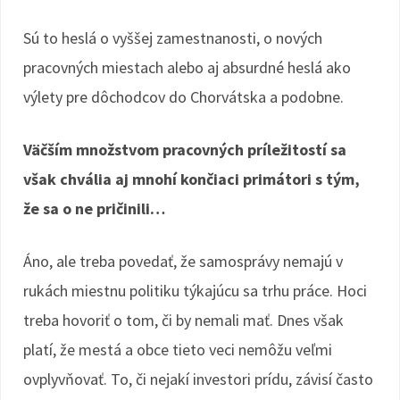
Sú to heslá o vyššej zamestnanosti, o nových
pracovných miestach alebo aj absurdné heslá ako
výlety pre dôchodcov do Chorvátska a podobne.
Väčším množstvom pracovných príležitostí sa
však chvália aj mnohí končiaci primátori s tým,
že sa o ne pričinili…
Áno, ale treba povedať, že samosprávy nemajú v
rukách miestnu politiku týkajúcu sa trhu práce. Hoci
treba hovoriť o tom, či by nemali mať. Dnes však
platí, že mestá a obce tieto veci nemôžu veľmi
ovplyvňovať. To, či nejakí investori prídu, závisí často