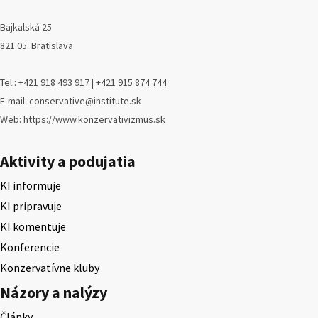
Bajkalská 25
821 05 Bratislava
Tel.: +421 918 493 917 | +421 915 874 744
E-mail: conservative@institute.sk
Web: https://www.konzervativizmus.sk
Aktivity a podujatia
KI informuje
KI pripravuje
KI komentuje
Konferencie
Konzervatívne kluby
Názory a nalýzy
Články