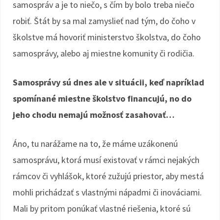
samospráv a je to niečo, s čím by bolo treba niečo
robiť. Štát by sa mal zamyslieť nad tým, do čoho v
školstve má hovoriť ministerstvo školstva, do čoho
samosprávy, alebo aj miestne komunity či rodičia.
Samosprávy sú dnes ale v situácii, keď napríklad
spomínané miestne školstvo financujú, no do
jeho chodu nemajú možnosť zasahovať…
Áno, tu narážame na to, že máme uzákonenú
samosprávu, ktorá musí existovať v rámci nejakých
rámcov či vyhlášok, ktoré zužujú priestor, aby mestá
mohli prichádzať s vlastnými nápadmi či inováciami.
Mali by pritom ponúkať vlastné riešenia, ktoré sú