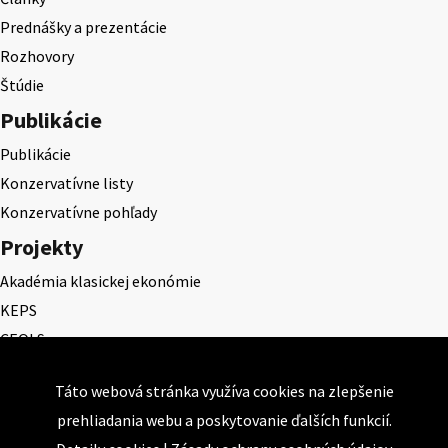
Prednášky a prezentácie
Rozhovory
Štúdie
Publikácie
Publikácie
Konzervatívne listy
Konzervatívne pohľady
Projekty
Akadémia klasickej ekonómie
KEPS
CEQLS
Cena Dominika Tatarku
Táto webová stránka využíva cookies na zlepšenie
Cena Ernesta Valka
prehliadania webu a poskytovanie ďalších funkcií.
Študentská esej