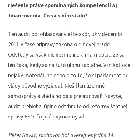
riešenie práve spomínaných kompetencií aj
financovania. Čo sa s ním stalo?
Ten audit bol ohlasovaný ešte skôr, už v decembri
2011 v čase prípravy zákona o dlhovej brzde.
Odvtedy sa však nič nezmenilo a mám pocit, že sa
len čaká, kedy sa na túto úlohu zabudne. Vznikol síce
nejaký materiál, no nebolo to to, čo si parlament od
vlády pôvodne vyžiadal. Riešil len územné
samosprávy a vláda ho dala prepracovať. Navyše,
audit prebiehal úplne odtrhnute od reformy štátnej
správy ESO, čo je úplný nezmysel.
Peter Kováč, rozhovor bol uverejnený dňa 14.