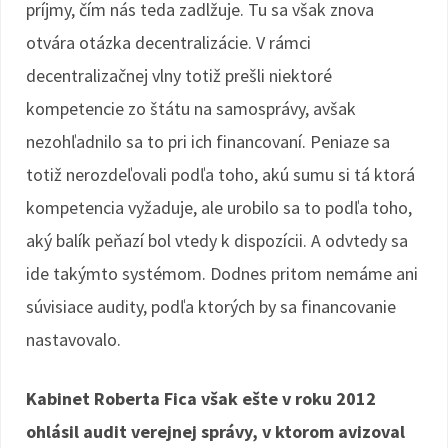
príjmy, čím nás teda zadlžuje. Tu sa však znova
otvára otázka decentralizácie. V rámci
decentralizačnej vlny totiž prešli niektoré
kompetencie zo štátu na samosprávy, avšak
nezohľadnilo sa to pri ich financovaní. Peniaze sa
totiž nerozdeľovali podľa toho, akú sumu si tá ktorá
kompetencia vyžaduje, ale urobilo sa to podľa toho,
aký balík peňazí bol vtedy k dispozícii. A odvtedy sa
ide takýmto systémom. Dodnes pritom nemáme ani
súvisiace audity, podľa ktorých by sa financovanie
nastavovalo.
Kabinet Roberta Fica však ešte v roku 2012
ohlásil audit verejnej správy, v ktorom avizoval