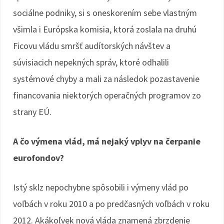
sociálne podniky, si s oneskorením sebe vlastným
všimla i Európska komisia, ktorá zoslala na druhú
Ficovu vládu smršť audítorských návštev a
súvisiacich nepekných správ, ktoré odhalili
systémové chyby a mali za následok pozastavenie
financovania niektorých operačných programov zo
strany EÚ.
A čo výmena vlád, má nejaký vplyv na čerpanie
eurofondov?
Istý sklz nepochybne spôsobili i výmeny vlád po
voľbách v roku 2010 a po predčasných voľbách v roku
2012. Akákoľvek nová vláda znamená zbrzdenie