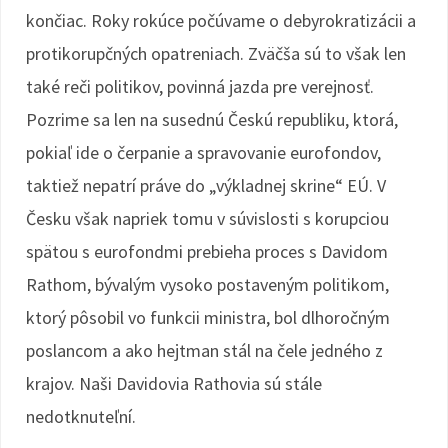
končiac. Roky rokúce počúvame o debyrokratizácii a
protikorupčných opatreniach. Zväčša sú to však len
také reči politikov, povinná jazda pre verejnosť.
Pozrime sa len na susednú Českú republiku, ktorá,
pokiaľ ide o čerpanie a spravovanie eurofondov,
taktiež nepatrí práve do „výkladnej skrine“ EÚ. V
Česku však napriek tomu v súvislosti s korupciou
spätou s eurofondmi prebieha proces s Davidom
Rathom, bývalým vysoko postaveným politikom,
ktorý pôsobil vo funkcii ministra, bol dlhoročným
poslancom a ako hejtman stál na čele jedného z
krajov. Naši Davidovia Rathovia sú stále
nedotknuteľní.