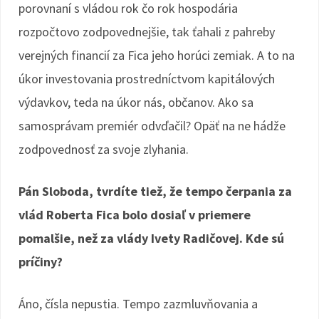
porovnaní s vládou rok čo rok hospodária
rozpočtovo zodpovednejšie, tak ťahali z pahreby
verejných financií za Fica jeho horúci zemiak. A to na
úkor investovania prostredníctvom kapitálových
výdavkov, teda na úkor nás, občanov. Ako sa
samosprávam premiér odvďačil? Opäť na ne hádže
zodpovednosť za svoje zlyhania.
Pán Sloboda, tvrdíte tiež, že tempo čerpania za
vlád Roberta Fica bolo dosiaľ v priemere
pomalšie, než za vlády Ivety Radičovej. Kde sú
príčiny?
Áno, čísla nepustia. Tempo zazmluvňovania a