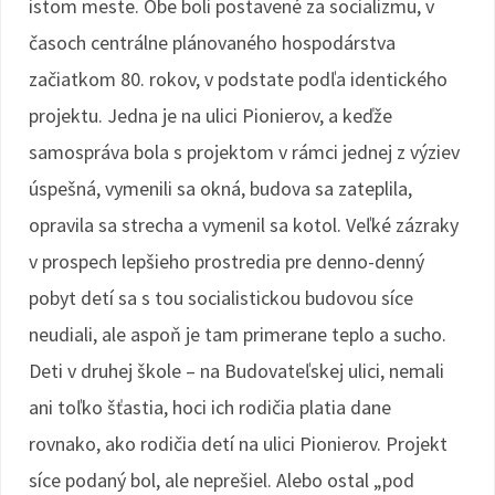
istom meste. Obe boli postavené za socializmu, v
časoch centrálne plánovaného hospodárstva
začiatkom 80. rokov, v podstate podľa identického
projektu. Jedna je na ulici Pionierov, a keďže
samospráva bola s projektom v rámci jednej z výziev
úspešná, vymenili sa okná, budova sa zateplila,
opravila sa strecha a vymenil sa kotol. Veľké zázraky
v prospech lepšieho prostredia pre denno-denný
pobyt detí sa s tou socialistickou budovou síce
neudiali, ale aspoň je tam primerane teplo a sucho.
Deti v druhej škole – na Budovateľskej ulici, nemali
ani toľko šťastia, hoci ich rodičia platia dane
rovnako, ako rodičia detí na ulici Pionierov. Projekt
síce podaný bol, ale neprešiel. Alebo ostal „pod