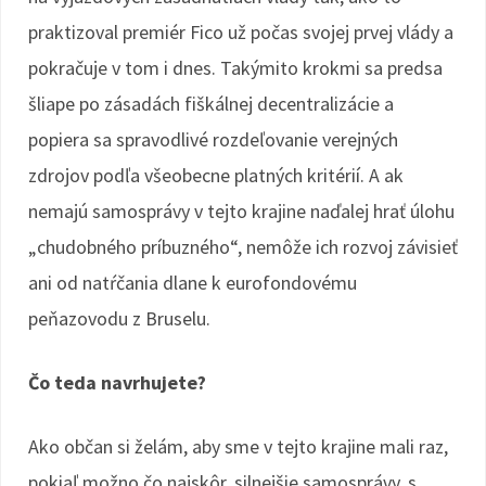
praktizoval premiér Fico už počas svojej prvej vlády a
pokračuje v tom i dnes. Takýmito krokmi sa predsa
šliape po zásadách fiškálnej decentralizácie a
popiera sa spravodlivé rozdeľovanie verejných
zdrojov podľa všeobecne platných kritérií. A ak
nemajú samosprávy v tejto krajine naďalej hrať úlohu
„chudobného príbuzného“, nemôže ich rozvoj závisieť
ani od natŕčania dlane k eurofondovému
peňazovodu z Bruselu.
Čo teda navrhujete?
Ako občan si želám, aby sme v tejto krajine mali raz,
pokiaľ možno čo najskôr, silnejšie samosprávy, s