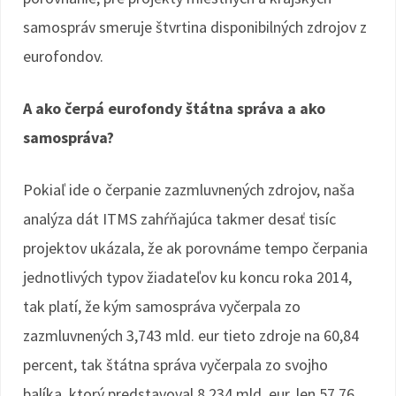
samospráv smeruje štvrtina disponibilných zdrojov z
eurofondov.
A ako čerpá eurofondy štátna správa a ako
samospráva?
Pokiaľ ide o čerpanie zazmluvnených zdrojov, naša
analýza dát ITMS zahŕňajúca takmer desať tisíc
projektov ukázala, že ak porovnáme tempo čerpania
jednotlivých typov žiadateľov ku koncu roka 2014,
tak platí, že kým samospráva vyčerpala zo
zazmluvnených 3,743 mld. eur tieto zdroje na 60,84
percent, tak štátna správa vyčerpala zo svojho
balíka, ktorý predstavoval 8,234 mld. eur, len 57,76