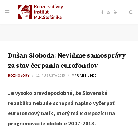
F
R
Y
a
S
o
c
S
u
Dušan Sloboda: Neviňme samosprávy
e
T
za stav čerpania eurofondov
b
u
ROZHOVORY
12. AUGUSTA 2015
MARIÁN HUDEC
o
b
Je vysoko pravdepodobné, že Slovenská
republika nebude schopná naplno vyčerpať
o
e
eurofondový balík, ktorý má k dispozícii na
k
programovacie obdobie 2007-2013.