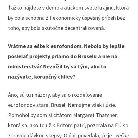
Ťažko nájdete v demokratickom svete krajinu, ktorá
by bola schopná žiť ekonomicky úspešný príbeh bez
toho, aby bola skutočne decentralizovaná.
Vráťme sa ešte k eurofondom. Nebolo by lepšie
posielať projekty priamo do Bruselu a nie na
ministerstvá? Neznížil by sa tým, ako to
nazývate, korupčný chliev?
Áno, sú tu i názory, aby sa o rozdeľovanie
eurofondov staral Brusel. Nemajme však ilúzie.
Pomohol by som si citátom Margaret Thatcher,
ktorá sa, ako to už k Britom patrí, pozerala na EÚ so
zdravou dávkou skepsy. O únii povedala, že je
„večne