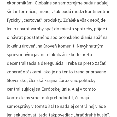
ekonomikám. Globálne sa samozrejme budú naďalej
šíriť informácie, menej však budú medzi kontinentmi
fyzicky „cestovať“ produkty. Zďaleka však nepôjde
len o návrat výroby späť do miesta spotreby, pôjde i
o návrat podstatného spoločenského diania späť na
lokálnu úroveň, na úroveň komunít. Nevyhnutnými
sprievodnými javmi relokalizácie bude preto
decentralizácia a deregulácia. Treba sa preto začať
zoberať otázkami, ako je na tento trend pripravené
Slovensko, členská krajina čoraz viac politicky
centralizujúcej sa Európskej únie. A aj v tomto
kontexte by sme mali prehodnotiť, či majú
samosprávy v tomto štáte naďalej centrálnej vláde
len sekundovať, teda takpovediac „hrať druhé husle“.