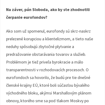
Na záver, pán Sloboda, ako by ste zhodnotili
čerpanie eurofondov?
Ako som už spomenul, eurofondy sú skrz-naskrz
prelezené korupciou a klientelizmom, a tieto naše
neduhy spôsobujú zbytočné plytvanie a
predražovanie obstarávania tovarov a služieb.
Problémom je tiež priveľa byrokracie a málo
transparentnosti v rozhodovacích procesoch. O
eurofondoch sa hovorilo, že budú pre tie dnešné
členské krajiny EÚ, ktoré boli súčasťou bývalého
východného bloku, akýmsi Marshallovým plánom
obnovy, ktorého sme sa pod tlakom Moskvy po