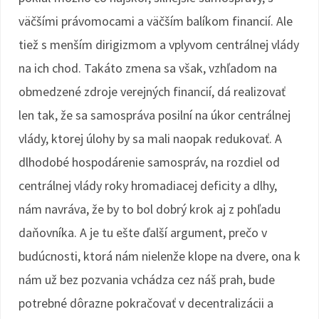
väčšími právomocami a väčším balíkom financií. Ale
tiež s menším dirigizmom a vplyvom centrálnej vlády
na ich chod. Takáto zmena sa však, vzhľadom na
obmedzené zdroje verejných financií, dá realizovať
len tak, že sa samospráva posilní na úkor centrálnej
vlády, ktorej úlohy by sa mali naopak redukovať. A
dlhodobé hospodárenie samospráv, na rozdiel od
centrálnej vlády roky hromadiacej deficity a dlhy,
nám navráva, že by to bol dobrý krok aj z pohľadu
daňovníka. A je tu ešte ďalší argument, prečo v
budúcnosti, ktorá nám nielenže klope na dvere, ona k
nám už bez pozvania vchádza cez náš prah, bude
potrebné dôrazne pokračovať v decentralizácii a