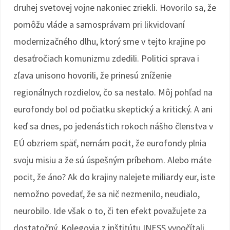
druhej svetovej vojne nakoniec zriekli. Hovorilo sa, že
pomôžu vláde a samosprávam pri likvidovaní
modernizačného dlhu, ktorý sme v tejto krajine po
desaťročiach komunizmu zdedili. Politici sprava i
zľava unisono hovorili, že prinesú zníženie
regionálnych rozdielov, čo sa nestalo. Môj pohľad na
eurofondy bol od počiatku skeptický a kritický. A ani
keď sa dnes, po jedenástich rokoch nášho členstva v
EÚ obzriem späť, nemám pocit, že eurofondy plnia
svoju misiu a že sú úspešným príbehom. Alebo máte
pocit, že áno? Ak do krajiny nalejete miliardy eur, iste
nemožno povedať, že sa nič nezmenilo, neudialo,
neurobilo. Ide však o to, či ten efekt považujete za
dostatočný. Kolegovia z inštitútu INESS vypočítali,