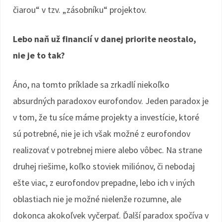
čiarou“ v tzv. „zásobníku“ projektov.
Lebo naň už financií v danej priorite neostalo,
nie je to tak?
Áno, na tomto príklade sa zrkadlí niekoľko
absurdných paradoxov eurofondov. Jeden paradox je
v tom, že tu síce máme projekty a investície, ktoré
sú potrebné, nie je ich však možné z eurofondov
realizovať v potrebnej miere alebo vôbec. Na strane
druhej riešime, koľko stoviek miliónov, či nebodaj
ešte viac, z eurofondov prepadne, lebo ich v iných
oblastiach nie je možné nielenže rozumne, ale
dokonca akokoľvek vyčerpať. Ďalší paradox spočíva v