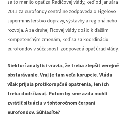
sa to menilo opäť za Radičovej vlády, keď od januára
2011 za eurofondy centrálne zodpovedalo Figeľovo
superministerstvo dopravy, výstavby a regionálneho
rozvoja. A za druhej Ficovej vlády došlo k ďalším
kompetenčným zmenám, keď sa za koordináciu
eurofondov v súčasnosti zodpovedá opäť úrad vlády.
Niektorí analytici vravia, že treba zlepšiť verejné
obstarávanie. Vraj je tam veľa korupcie. Vláda
však prijala protikorupčné opatrenia, len ich
treba dodržiavať. Potom by sme azda mohli
zvrátiť situáciu v tohtoročnom čerpaní
eurofondov. Súhlasíte?