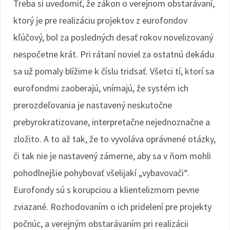
Treba si uvedomiť, že zákon o verejnom obstarávaní,
ktorý je pre realizáciu projektov z eurofondov
kľúčový, bol za posledných desať rokov novelizovaný
nespočetne krát. Pri rátaní noviel za ostatnú dekádu
sa už pomaly blížime k číslu tridsať. Všetci tí, ktorí sa
eurofondmi zaoberajú, vnímajú, že systém ich
prerozdeľovania je nastavený neskutočne
prebyrokratizovane, interpretačne nejednoznačne a
zložito. A to až tak, že to vyvoláva oprávnené otázky,
či tak nie je nastavený zámerne, aby sa v ňom mohli
pohodlnejšie pohybovať všelijakí „vybavovači“.
Eurofondy sú s korupciou a klientelizmom pevne
zviazané. Rozhodovaním o ich pridelení pre projekty
počnúc, a verejným obstarávaním pri realizácii