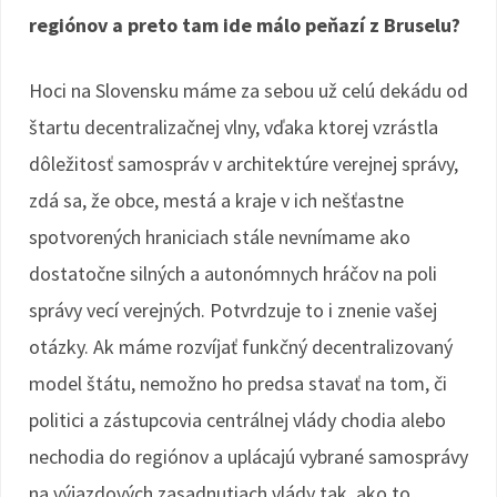
regiónov a preto tam ide málo peňazí z Bruselu?
Hoci na Slovensku máme za sebou už celú dekádu od
štartu decentralizačnej vlny, vďaka ktorej vzrástla
dôležitosť samospráv v architektúre verejnej správy,
zdá sa, že obce, mestá a kraje v ich nešťastne
spotvorených hraniciach stále nevnímame ako
dostatočne silných a autonómnych hráčov na poli
správy vecí verejných. Potvrdzuje to i znenie vašej
otázky. Ak máme rozvíjať funkčný decentralizovaný
model štátu, nemožno ho predsa stavať na tom, či
politici a zástupcovia centrálnej vlády chodia alebo
nechodia do regiónov a uplácajú vybrané samosprávy
na výjazdových zasadnutiach vlády tak, ako to