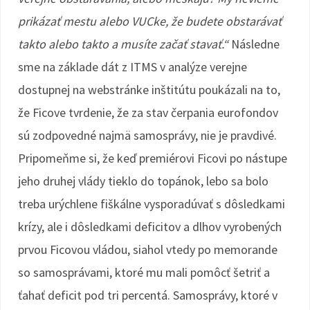
prikázať mestu alebo VUCke, že budete obstarávať
takto alebo takto a musíte začať stavať.“
Následne
sme na základe dát z ITMS v analýze verejne
dostupnej na webstránke inštitútu poukázali na to,
že Ficove tvrdenie, že za stav čerpania eurofondov
sú zodpovedné najmä samosprávy, nie je pravdivé.
Pripomeňme si, že keď premiérovi Ficovi po nástupe
jeho druhej vlády tieklo do topánok, lebo sa bolo
treba urýchlene fiškálne vysporadúvať s dôsledkami
krízy, ale i dôsledkami deficitov a dlhov vyrobených
prvou Ficovou vládou, siahol vtedy po memorande
so samosprávami, ktoré mu mali pomôcť šetriť a
ťahať deficit pod tri percentá. Samosprávy, ktoré v