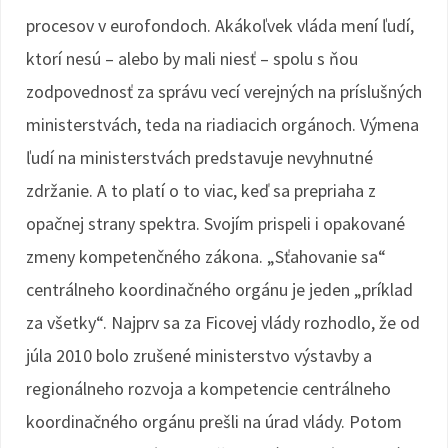
procesov v eurofondoch. Akákoľvek vláda mení ľudí,
ktorí nesú – alebo by mali niesť – spolu s ňou
zodpovednosť za správu vecí verejných na príslušných
ministerstvách, teda na riadiacich orgánoch. Výmena
ľudí na ministerstvách predstavuje nevyhnutné
zdržanie. A to platí o to viac, keď sa prepriaha z
opačnej strany spektra. Svojím prispeli i opakované
zmeny kompetenčného zákona. „Sťahovanie sa“
centrálneho koordinačného orgánu je jeden „príklad
za všetky“. Najprv sa za Ficovej vlády rozhodlo, že od
júla 2010 bolo zrušené ministerstvo výstavby a
regionálneho rozvoja a kompetencie centrálneho
koordinačného orgánu prešli na úrad vlády. Potom