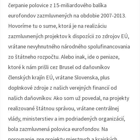
čerpanie polovice z 15-miliardového balíka
eurofondov zazmluvnených na obdobie 2007-2013.
Hovoríme tu o sume, ktorá je na realizáciu
zazmluvnených projektov k dispozícii zo zdrojov EÚ,
vrátane nevyhnutného národného spolufinancovania
zo štátneho rozpočtu. Alebo inak, ide o peniaze,
ktoré k nám prišli cez Brusel od daňovníkov
členských krajín EÚ, vrátane Slovenska, plus
doplnkové zdroje z našich verejných financií od
našich daňovníkov. Ako som už povedal, na projekty
realizované štátnou správou, vrátane centrálnej
vlády, ministerstiev a im podriadených organizácií,
bola zazmluvnená polovica eurofondov. Na
porovnanie, pre projekty miestnych a krajských