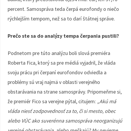
percent. Samospráva teda čerpá eurofondy o niečo
rýchlejším tempom, než sa to darí štátnej správe.
Prečo ste sa do analýzy tempa čerpania pustili?
Podnetom pre túto analýzu boli slová premiéra
Roberta Fica, ktorý sa pre médiá vyjadril, že vláda
svoju prácu pri čerpaní eurofondov odviedla a
problémy sú vraj najmä v oblasti verejného
obstarávania na strane samosprávy. Pripomeňme si,
že premiér Fico sa verejne pýtal, citujem:
„Akú má
vláda niesť zodpovednosť za to, či si mesto, obec
alebo VÚC ako suverénna samospráva neorganizujú
verejné obstarávania, alebo meškajú? My nevieme