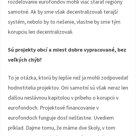
rozdeľovanie eurofondov mohli viac starať regióny
samotné. Ak by sme však decentralizovali terajší
systém, nebolo by to riešenie, vlastne by sme tým
korupciu len decentralizovali.
Sú projekty obcí a miest dobre vypracované, bez
veľkých chýb?
To je otázka, ktorú by lepšie než ja mohli zodpovedať
hodnotitelia projektov. Oni samotní sú však neraz len
ďalšou neslávnou kapitolou v príbehu o korupcii v
eurofondoch. Projektové financovanie v
eurofondoch funguje dosť nešťastne. Uvediem
príklad. Dajme tomu, že máme dve školy, v tom