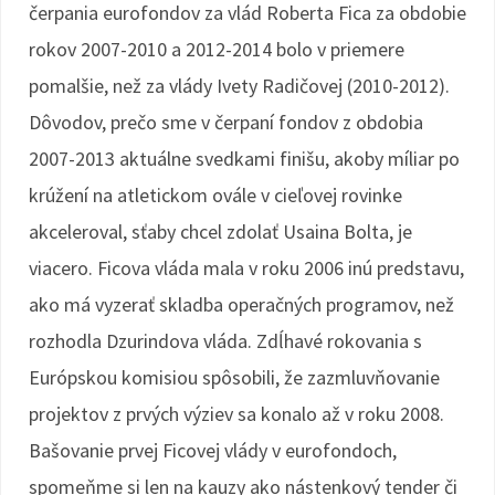
čerpania eurofondov za vlád Roberta Fica za obdobie
rokov 2007-2010 a 2012-2014 bolo v priemere
pomalšie, než za vlády Ivety Radičovej (2010-2012).
Dôvodov, prečo sme v čerpaní fondov z obdobia
2007-2013 aktuálne svedkami finišu, akoby míliar po
krúžení na atletickom ovále v cieľovej rovinke
akceleroval, sťaby chcel zdolať Usaina Bolta, je
viacero. Ficova vláda mala v roku 2006 inú predstavu,
ako má vyzerať skladba operačných programov, než
rozhodla Dzurindova vláda. Zdĺhavé rokovania s
Európskou komisiou spôsobili, že zazmluvňovanie
projektov z prvých výziev sa konalo až v roku 2008.
Bašovanie prvej Ficovej vlády v eurofondoch,
spomeňme si len na kauzy ako nástenkový tender či