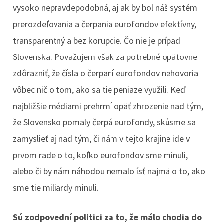
vysoko nepravdepodobná, aj ak by bol náš systém
prerozdeľovania a čerpania eurofondov efektívny,
transparentný a bez korupcie. Čo nie je prípad
Slovenska. Považujem však za potrebné opätovne
zdôrazniť, že čísla o čerpaní eurofondov nehovoria
vôbec nič o tom, ako sa tie peniaze využili. Keď
najbližšie médiami prehrmí opäť zhrozenie nad tým,
že Slovensko pomaly čerpá eurofondy, skúsme sa
zamyslieť aj nad tým, či nám v tejto krajine ide v
prvom rade o to, koľko eurofondov sme minuli,
alebo či by nám náhodou nemalo ísť najmä o to, ako
sme tie miliardy minuli.
Sú zodpovední politici za to, že málo chodia do