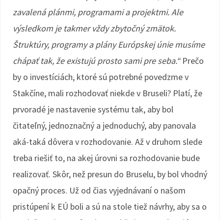
zavalená plánmi, programami a projektmi. Ale
výsledkom je takmer vždy zbytočný zmätok.
Štruktúry, programy a plány Európskej únie musíme
chápať tak, že existujú prosto sami pre seba.“
Prečo
by o investíciách, ktoré sú potrebné povedzme v
Stakčíne, mali rozhodovať niekde v Bruseli? Platí, že
prvoradé je nastavenie systému tak, aby bol
čitateľný, jednoznačný a jednoduchý, aby panovala
aká-taká dôvera v rozhodovanie. Až v druhom slede
treba riešiť to, na akej úrovni sa rozhodovanie bude
realizovať. Skôr, než presun do Bruselu, by bol vhodný
opačný proces. Už od čias vyjednávaní o našom
pristúpení k EÚ boli a sú na stole tiež návrhy, aby sa o