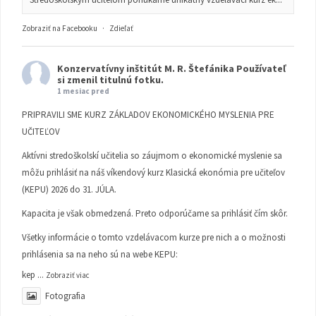
Zobraziť na Facebooku
·
Zdieľať
Konzervatívny inštitút M. R. Štefánika
Používateľ
si zmenil titulnú fotku.
1 mesiac pred
PRIPRAVILI SME KURZ ZÁKLADOV EKONOMICKÉHO MYSLENIA PRE
UČITEĽOV
Aktívni stredoškolskí učitelia so záujmom o ekonomické myslenie sa
môžu prihlásiť na náš víkendový kurz Klasická ekonómia pre učiteľov
(KEPU) 2026 do 31. JÚLA.
Kapacita je však obmedzená. Preto odporúčame sa prihlásiť čím skôr.
Všetky informácie o tomto vzdelávacom kurze pre nich a o možnosti
prihlásenia sa na neho sú na webe KEPU:
kep
...
Zobraziť viac
Fotografia