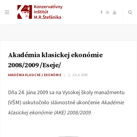
F
R
Y
a
S
o
c
S
u
Akadémia klasickej ekonómie
e
T
2008/2009 /Eseje/
b
u
AKADÉMIA KLASICKEJ EKONÓMIE
2. JÚLA 2009
o
b
Dňa 24. júna 2009 sa na Vysokej školy manažmentu
(VŠM) uskutočnilo slávnostné ukončenie
Akadémie
o
e
klasickej ekonómie (AKE) 2008/2009
.
k