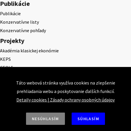
Publikácie
Publikácie
Konzervatívne listy
Konzervatívne pohľady
Projekty
Akadémia klasickej ekonómie
KEPS
CEQLS
Cena Dominika Tatarku
Táto webová stránka využíva cookies na zlepšenie
Cena Ernesta Valka
prehliadania webu a poskytovanie ďalších funkcií.
Študentská esej
Detaily cookies
|
Zásady ochrany osobných údajov
Deň daňového odbremenenia
NESÚHLASÍM
SÚHLASÍM
Nahor