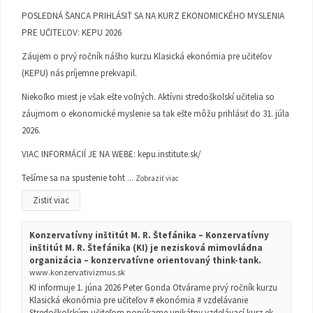
POSLEDNÁ ŠANCA PRIHLÁSIŤ SA NA KURZ EKONOMICKÉHO MYSLENIA
PRE UČITEĽOV: KEPU 2026
Záujem o prvý ročník nášho kurzu Klasická ekonómia pre učiteľov
(KEPU) nás príjemne prekvapil.
Niekoľko miest je však ešte voľných. Aktívni stredoškolskí učitelia so
záujmom o ekonomické myslenie sa tak ešte môžu prihlásiť do 31. júla
2026.
VIAC INFORMÁCIÍ JE NA WEBE:
kepu.institute.sk/
Tešíme sa na spustenie toht
...
Zobraziť viac
Zistiť viac
Konzervatívny inštitút M. R. Štefánika – Konzervatívny
inštitút M. R. Štefánika (KI) je nezisková mimovládna
organizácia – konzervatívne orientovaný think-tank.
www.konzervativizmus.sk
KI informuje 1. júna 2026 Peter Gonda Otvárame prvý ročník kurzu
Klasická ekonómia pre učiteľov # ekonómia # vzdelávanie
Stredoškolským učiteľom ponúkame unikátny vzdelávací kurz ek...