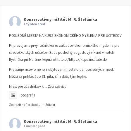
Konzervatívny inštitút M. R. Štefánika
1 týždeň pred
POSLEDNÉ MIESTA NA KURZ EKONOMICKÉHO MYSLENIA PRE UČITEĽOV
Pripravujeme prvý ročník kurzu základov ekonomického myslenia pre
stredoškolských učiteľov. Bude posledný augustový víkend v hoteli
Bystrička pri Martine:
kepu.institute.sk/https://kepu.institute.sk/
Pre záujemcov o neho s ubytovaním ostalo pár posledných miest.
Môžu sa prihlásiť do 31. júla, čím skôr, tým lepšie.
Miest pre účastníkov k
...
Zobraziť viac
Fotografia
Zobraziť na Facebooku
·
Zdieľať
Konzervatívny inštitút M. R. Štefánika
1 mesiac pred