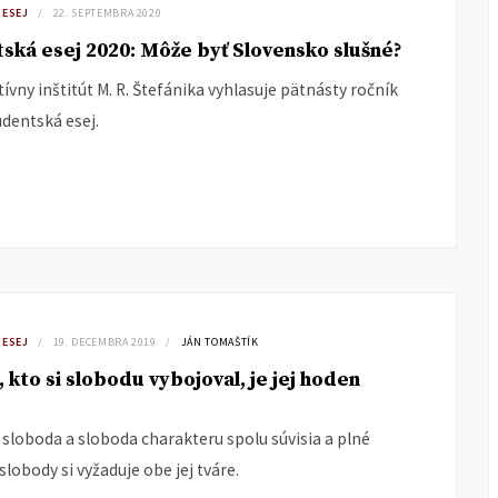
 ESEJ
22. SEPTEMBRA 2020
ská esej 2020: Môže byť Slovensko slušné?
ívny inštitút M. R. Štefánika vyhlasuje pätnásty ročník
udentská esej.
 ESEJ
19. DECEMBRA 2019
JÁN TOMAŠTÍK
, kto si slobodu vybojoval, je jej hoden
 sloboda a sloboda charakteru spolu súvisia a plné
lobody si vyžaduje obe jej tváre.