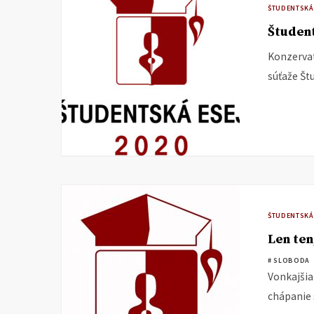
ŠTUDENTSKÁ
Študent
Konzervat
súťaže Št
ŠTUDENTSKÁ
Len ten
# SLOBODA
Vonkajšia
chápanie s