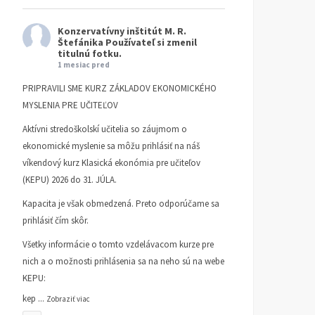
Konzervatívny inštitút M. R.
Štefánika
Používateľ si zmenil
titulnú fotku.
1 mesiac pred
PRIPRAVILI SME KURZ ZÁKLADOV EKONOMICKÉHO
MYSLENIA PRE UČITEĽOV
Aktívni stredoškolskí učitelia so záujmom o
ekonomické myslenie sa môžu prihlásiť na náš
víkendový kurz Klasická ekonómia pre učiteľov
(KEPU) 2026 do 31. JÚLA.
Kapacita je však obmedzená. Preto odporúčame sa
prihlásiť čím skôr.
Všetky informácie o tomto vzdelávacom kurze pre
nich a o možnosti prihlásenia sa na neho sú na webe
KEPU:
kep
...
Zobraziť viac