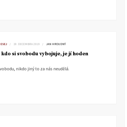
 ESEJ
19. DECEMBRA 2019
JAN HROUDNÝ
, kdo si svobodu vybojuje, je jí hoden
obodu, nikdo jiný to za nás neudělá.