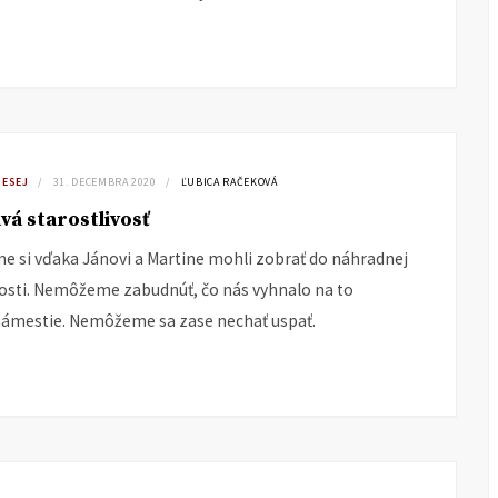
 ESEJ
31. DECEMBRA 2020
ĽUBICA RAČEKOVÁ
vá starostlivosť
me si vďaka Jánovi a Martine mohli zobrať do náhradnej
vosti. Nemôžeme zabudnúť, čo nás vyhnalo na to
ámestie. Nemôžeme sa zase nechať uspať.