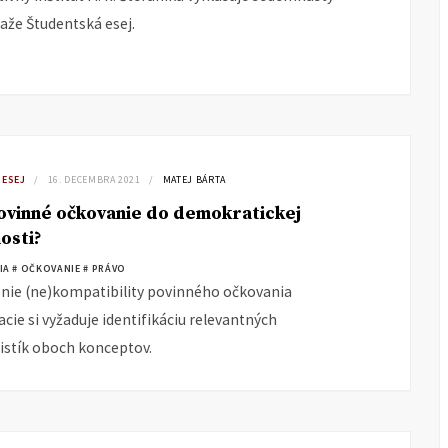
ťaže Študentská esej.
 ESEJ
16. DECEMBRA 2021
MATEJ BÁRTA
ovinné očkovanie do demokratickej
osti?
IA
# OČKOVANIE
# PRÁVO
ie (ne)kompatibility povinného očkovania
cie si vyžaduje identifikáciu relevantných
istík oboch konceptov.