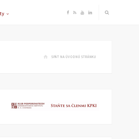
F
R
Y
L
ty
a
S
o
i
c
S
u
n
SPÄŤ NA ÚVODNÚ STRÁNKU
e
T
k
b
u
e
o
b
d
o
e
I
k
n