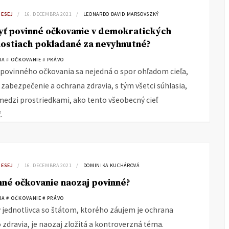
 ESEJ
16. DECEMBRA 2021
LEONARDO DAVID MARSOVSZKÝ
ť povinné očkovanie v demokratických
ostiach pokladané za nevyhnutné?
IA
# OČKOVANIE
# PRÁVO
 povinného očkovania sa nejedná o spor ohľadom cieľa,
 zabezpečenie a ochrana zdravia, s tým všetci súhlasia,
 medzi prostriedkami, ako tento všeobecný cieľ
.
 ESEJ
16. DECEMBRA 2021
DOMINIKA KUCHÁROVÁ
nné očkovanie naozaj povinné?
IA
# OČKOVANIE
# PRÁVO
v jednotlivca so štátom, ktorého záujem je ochrana
 zdravia, je naozaj zložitá a kontroverzná téma.