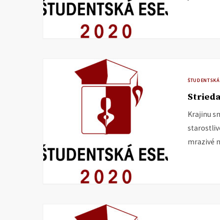
ŠTUDENTSKÁ
Strieda
Krajinu s
starostli
mrazivé n