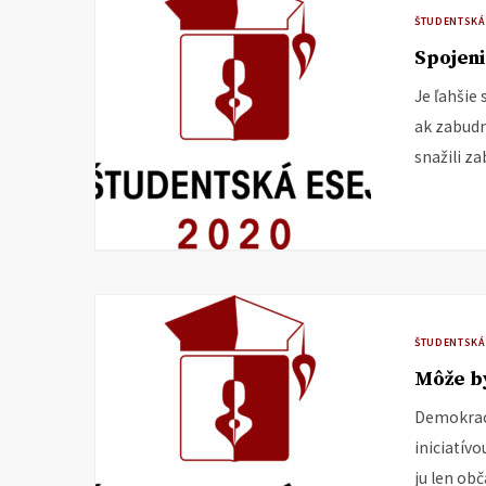
ŠTUDENTSKÁ
Spojeni
Je ľahšie
ak zabudn
snažili za
ŠTUDENTSKÁ
Môže by
Demokraci
iniciatívo
ju len obč