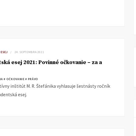
 ESEJ
24. SEPTEMBRA 2021
ská esej 2021: Povinné očkovanie – za a
IA
# OČKOVANIE
# PRÁVO
vny inštitút M. R. Štefánika vyhlasuje šestnásty ročník
udentská esej.