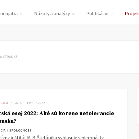
podujatia
Názory a analýzy
Publikácie
Projek
A STRÁNKE
 ESEJ
26. SEPTEMBRA 2022
ská esej 2022: Aké sú korene netolerancie
ensku?
NCIA
# SPOLOČNOSŤ
ívny inštitút M. R. Štefánika vyhlasuje sedemnásty