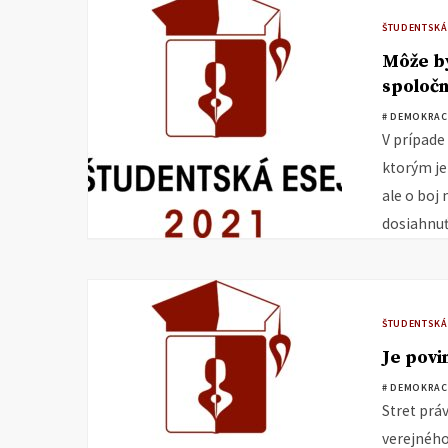
ŠTUDENTSKÁ
Môže by
spoločn
# DEMOKRAC
V prípade
ktorým je
ale o boj
dosiahnuť
ŠTUDENTSKÁ
Je povi
# DEMOKRAC
Stret prá
verejného