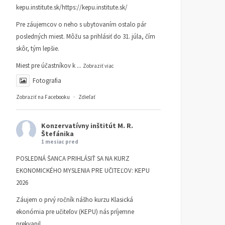
kepu.institute.sk/https://kepu.institute.sk/
Pre záujemcov o neho s ubytovaním ostalo pár
posledných miest. Môžu sa prihlásiť do 31. júla, čím
skôr, tým lepšie.
Miest pre účastníkov k
...
Zobraziť viac
Fotografia
Zobraziť na Facebooku
·
Zdieľať
Konzervatívny inštitút M. R.
Štefánika
1 mesiac pred
POSLEDNÁ ŠANCA PRIHLÁSIŤ SA NA KURZ
EKONOMICKÉHO MYSLENIA PRE UČITEĽOV: KEPU
2026
Záujem o prvý ročník nášho kurzu Klasická
ekonómia pre učiteľov (KEPU) nás príjemne
prekvapil.