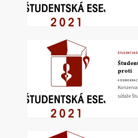
ŠTUDENTSKÁ
Študent
proti
# DEMOKRAC
Konzervatí
súťaže Št