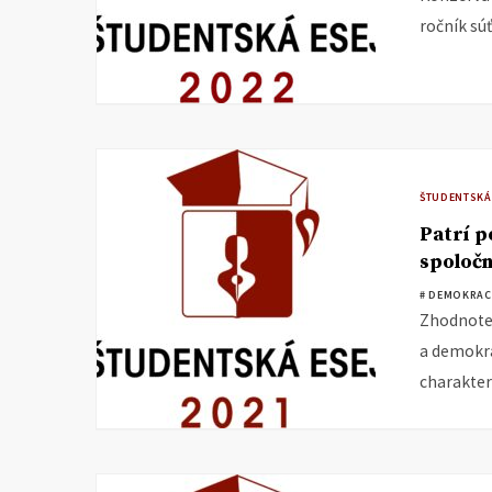
ročník sú
ŠTUDENTSKÁ
Patrí p
spoločn
# DEMOKRAC
Zhodnoten
a demokra
charakter