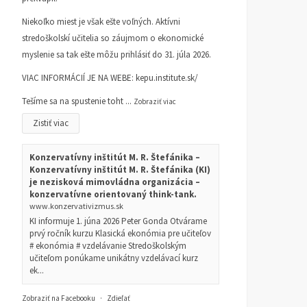
Niekoľko miest je však ešte voľných. Aktívni
stredoškolskí učitelia so záujmom o ekonomické
myslenie sa tak ešte môžu prihlásiť do 31. júla 2026.
VIAC INFORMÁCIÍ JE NA WEBE:
kepu.institute.sk/
Tešíme sa na spustenie toht
...
Zobraziť viac
Zistiť viac
Konzervatívny inštitút M. R. Štefánika –
Konzervatívny inštitút M. R. Štefánika (KI)
je nezisková mimovládna organizácia –
konzervatívne orientovaný think-tank.
www.konzervativizmus.sk
KI informuje 1. júna 2026 Peter Gonda Otvárame
prvý ročník kurzu Klasická ekonómia pre učiteľov
# ekonómia # vzdelávanie Stredoškolským
učiteľom ponúkame unikátny vzdelávací kurz
ek...
Zobraziť na Facebooku
·
Zdieľať