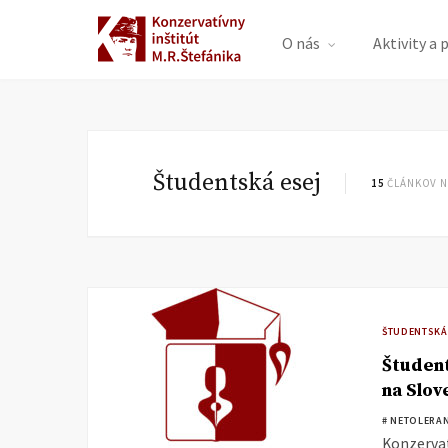
O nás
Aktivity a 
Študentská esej
15
ČLÁNKOV N
ŠTUDENTSKÁ
Študent
na Slov
# NETOLERA
Konzervat