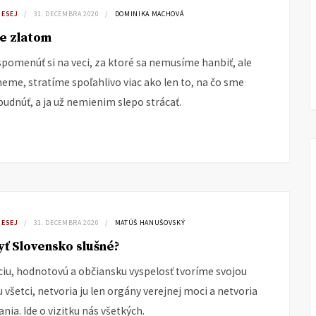
 ESEJ
31. DECEMBRA 2020
DOMINIKA MACHOVÁ
e zlatom
 spomenúť si na veci, za ktoré sa nemusíme hanbiť, ale
eme, stratíme spoľahlivo viac ako len to, na čo sme
budnúť, a ja už nemienim slepo strácať.
 ESEJ
31. DECEMBRA 2020
MATÚŠ HANUŠOVSKÝ
ť Slovensko slušné?
u, hodnotovú a občiansku vyspelosť tvoríme svojou
u všetci, netvoria ju len orgány verejnej moci a netvoria
ania. Ide o vizitku nás všetkých.