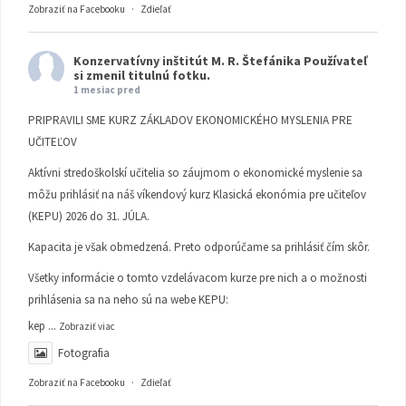
Zobraziť na Facebooku
·
Zdieľať
Konzervatívny inštitút M. R. Štefánika
Používateľ
si zmenil titulnú fotku.
1 mesiac pred
PRIPRAVILI SME KURZ ZÁKLADOV EKONOMICKÉHO MYSLENIA PRE
UČITEĽOV
Aktívni stredoškolskí učitelia so záujmom o ekonomické myslenie sa
môžu prihlásiť na náš víkendový kurz Klasická ekonómia pre učiteľov
(KEPU) 2026 do 31. JÚLA.
Kapacita je však obmedzená. Preto odporúčame sa prihlásiť čím skôr.
Všetky informácie o tomto vzdelávacom kurze pre nich a o možnosti
prihlásenia sa na neho sú na webe KEPU:
kep
...
Zobraziť viac
Fotografia
Zobraziť na Facebooku
·
Zdieľať