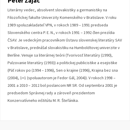
Peter Zajac
Literárny vedec, absolvent slovakistiky a germanistiky na
Filozofickej fakulte Univerzity Komenského v Bratislave. V roku
1989 spoluzakladateľ VPN, v rokoch 1989 – 1991 predseda
Slovenského centra P. E. N., v rokoch 1991 – 1992 člen prezídia
ČSAV. Je vedeckým pracovníkom Ústavu slovenskej literatúry SAV
v Bratislave, prednášal slovakistiku na Humboldtovej univerzite v
Berlíne. Venuje sa literárnej teórii (Tvorivosť literatúry (1990),
Pulzovanie literatúry (1993)) a politickej publicistike a esejistike
(Päť rokov po (1994 – 1996), Sen o krajine (1996), Krajina bez sna
(2004), 1+1 (spoluautorom je Fedor Gál, 2004)). V rokoch 1998 –
2001 a 2010 – 2012 bol poslancom NR SR. Od septembra 2001 je
predsedom Správnej rady a zároveň prezidentom
Konzervatívneho inštitútu M. R. Štefánika.