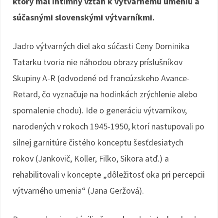
ktorý mal intímny vzťah k výtvarnému umeniu a
súčasnými slovenskými výtvarníkmi.
Jadro výtvarných diel ako súčasti Ceny Dominika
Tatarku tvoria nie náhodou obrazy príslušníkov
Skupiny A-R (odvodené od francúzskeho Avance-
Retard, čo vyznačuje na hodinkách zrýchlenie alebo
spomalenie chodu). Ide o generáciu výtvarníkov,
narodených v rokoch 1945-1950, ktorí nastupovali po
silnej garnitúre čistého konceptu šesťdesiatych
rokov (Jankovič, Koller, Filko, Sikora atď.) a
rehabilitovali v koncepte „dôležitosť oka pri percepcii
výtvarného umenia“ (Jana Geržová).