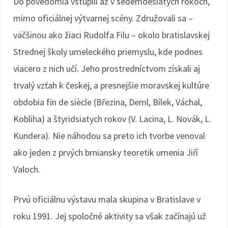
Do povedomia vstúpili až v sedemdesiatych rokoch,
mimo oficiálnej výtvarnej scény. Združovali sa –
väčšinou ako žiaci Rudolfa Filu – okolo bratislavskej
Strednej školy umeleckého priemyslu, kde podnes
viacero z nich učí. Jeho prostredníctvom získali aj
trvalý vzťah k českej, a presnejšie moravskej kultúre
obdobia fin de siècle (Březina, Deml, Bílek, Váchal,
Kobliha) a štyridsiatych rokov (V. Lacina, L. Novák, L.
Kundera). Nie náhodou sa preto ich tvorbe venoval
ako jeden z prvých brniansky teoretik umenia Jiří
Valoch.
Prvú oficiálnu výstavu mala skupina v Bratislave v
roku 1991. Jej spoločné aktivity sa však začínajú už