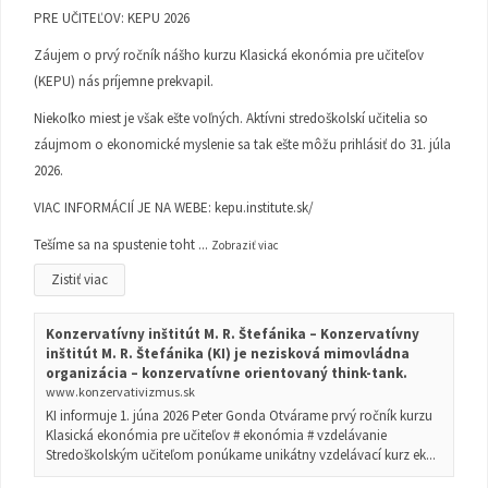
PRE UČITEĽOV: KEPU 2026
Záujem o prvý ročník nášho kurzu Klasická ekonómia pre učiteľov
(KEPU) nás príjemne prekvapil.
Niekoľko miest je však ešte voľných. Aktívni stredoškolskí učitelia so
záujmom o ekonomické myslenie sa tak ešte môžu prihlásiť do 31. júla
2026.
VIAC INFORMÁCIÍ JE NA WEBE:
kepu.institute.sk/
Tešíme sa na spustenie toht
...
Zobraziť viac
Zistiť viac
Konzervatívny inštitút M. R. Štefánika – Konzervatívny
inštitút M. R. Štefánika (KI) je nezisková mimovládna
organizácia – konzervatívne orientovaný think-tank.
www.konzervativizmus.sk
KI informuje 1. júna 2026 Peter Gonda Otvárame prvý ročník kurzu
Klasická ekonómia pre učiteľov # ekonómia # vzdelávanie
Stredoškolským učiteľom ponúkame unikátny vzdelávací kurz ek...