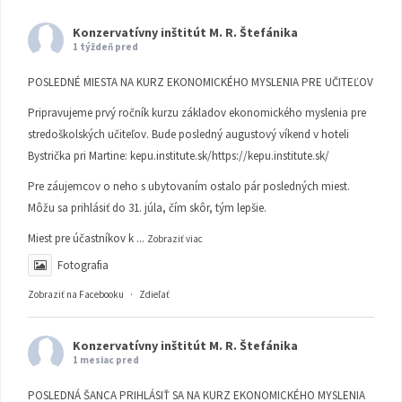
Konzervatívny inštitút M. R. Štefánika
1 týždeň pred
POSLEDNÉ MIESTA NA KURZ EKONOMICKÉHO MYSLENIA PRE UČITEĽOV
Pripravujeme prvý ročník kurzu základov ekonomického myslenia pre
stredoškolských učiteľov. Bude posledný augustový víkend v hoteli
Bystrička pri Martine:
kepu.institute.sk/https://kepu.institute.sk/
Pre záujemcov o neho s ubytovaním ostalo pár posledných miest.
Môžu sa prihlásiť do 31. júla, čím skôr, tým lepšie.
Miest pre účastníkov k
...
Zobraziť viac
Fotografia
Zobraziť na Facebooku
·
Zdieľať
Konzervatívny inštitút M. R. Štefánika
1 mesiac pred
POSLEDNÁ ŠANCA PRIHLÁSIŤ SA NA KURZ EKONOMICKÉHO MYSLENIA