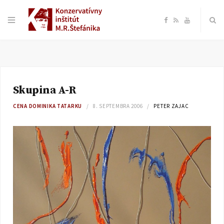
F
R
Y
a
S
o
c
S
u
Skupina A-R
e
T
CENA DOMINIKA TATARKU
8. SEPTEMBRA 2006
PETER ZAJAC
b
u
o
b
o
e
k