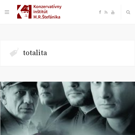
F
R
Y
a
S
o
c
S
u
totalita
e
T
b
u
o
b
o
e
k