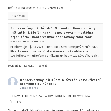
Tešíme sa na spustenie toht
...
Zobraziť viac
Zistiť viac
Konzervatívny inštitút M. R. Štefánika – Konzervatívny
inštitút M. R. Štefánika (KI) je nezisková mimovládna
organizácia – konzervatívne orientovaný think-tank.
www.konzervativizmus.sk
KI informuje 1. júna 2026 Peter Gonda Otvárame prvý ročník kurzu
Klasická ekonómia pre učiteľov # ekonómia # vzdelávanie
Stredoškolským učiteľom ponúkame unikátny vzdelávací kurz ek...
Zobraziť na Facebooku
·
Zdieľať
Konzervatívny inštitút M. R. Štefánika
Používateľ
si zmenil titulnú fotku.
1 mesiac pred
PRIPRAVILI SME KURZ ZÁKLADOV EKONOMICKÉHO MYSLENIA PRE
UČITEĽOV
Aktívni stredoškolskí učitelia so záujmom o ekonomické myslenie sa