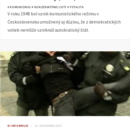
# KOMUNIZMUS
# KONZERVATÍVNE LISTY
# TOTALITA
V roku 1948 bol vznik komunistického režimu v
Československu umožnený aj ilúziou, že z demokratických
volieb nemôže vzniknúť autokratický štát.
KI INFORMUJE
23. NOVEMBRA 2007