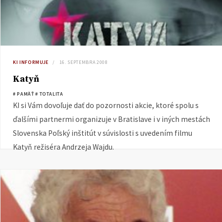
KI INFORMUJE
16. SEPTEMBRA 2008
Katyň
# PAMÄŤ
# TOTALITA
KI si Vám dovoľuje dať do pozornosti akcie, ktoré spolu s
ďalšími partnermi organizuje v Bratislave i v iných mestách
Slovenska Poľský inštitút v súvislosti s uvedením filmu
Katyň režiséra Andrzeja Wajdu.