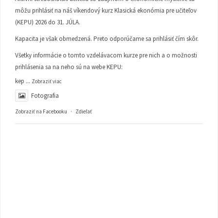
môžu prihlásiť na náš víkendový kurz Klasická ekonómia pre učiteľov
(KEPU) 2026 do 31. JÚLA.
Kapacita je však obmedzená. Preto odporúčame sa prihlásiť čím skôr.
Všetky informácie o tomto vzdelávacom kurze pre nich a o možnosti
prihlásenia sa na neho sú na webe KEPU:
kep
...
Zobraziť viac
Fotografia
Zobraziť na Facebooku
·
Zdieľať