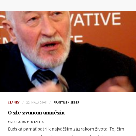
ČLÁNKY
22. MÁJA 2008
FRANTIŠEK ŠEBEJ
O zle zvanom amnézia
# SLOBODA
# TOTALITA
Ľudská pamäť patrí k najväčším zázrakom života. To, čím