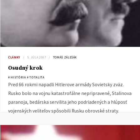
ČLÁNKY
5. JÚLA 2007
TOMÁŠ ZÁLEŠÁK
Osudný krok
# HISTÓRIA
# TOTALITA
Pred 66 rokmi napadli Hitlerove armády Sovietsky zväz.
Rusko bolo na vojnu katastrofálne nepripravené, Stalinova
paranoja, bedárska servilita jeho podriadených a hlúposť
vojenských veliteľov spôsobili Rusku obrovské straty.