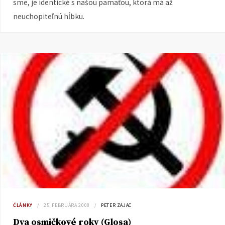
sme, je identické s našou pamäťou, ktorá má až
neuchopiteľnú hĺbku.
ČLÁNKY
25. FEBRUÁRA 2008
PETER ZAJAC
Dva osmičkové roky (Glosa)