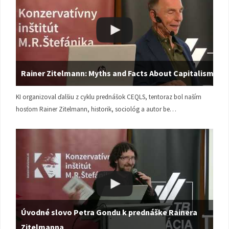
Rainer Zitelmann: Myths and Facts About Capitalism
KI organizoval ďalšiu z cyklu prednášok CEQLS, tentoraz bol naším
hosťom Rainer Zitelmann, historik, sociológ a autor be…
Úvodné slovo Petra Gondu k prednáške Rainera
Zitelmanna