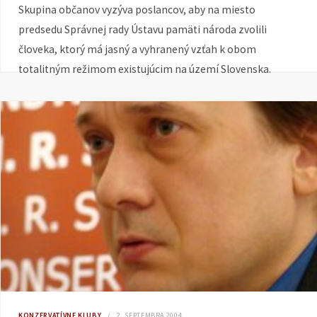
Skupina občanov vyzýva poslancov, aby na miesto
predsedu Správnej rady Ústavu pamäti národa zvolili
človeka, ktorý má jasný a vyhranený vzťah k obom
totalitným režimom existujúcim na území Slovenska.
KONZERVATÍVNE KLUBY
2. SEPTEMBRA 2004