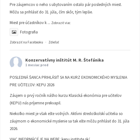
Pre záujemcov o neho s ubytovaním ostalo pár posledných miest.
Môžu sa prihlásiť do 31. júla, čím skôr, tým lepšie.
Miest pre účastníkov k
...
Zobraziť viac
Fotografia
Zobraziť na Facebooku
·
Zdieľať
Konzervatívny inštitút M. R. Štefánika
1 mesiac pred
POSLEDNÁ ŠANCA PRIHLÁSIŤ SA NA KURZ EKONOMICKÉHO MYSLENIA
PRE UČITEĽOV: KEPU 2026
Záujem o prvý ročník nášho kurzu Klasická ekonómia pre učiteľov
(KEPU) nás príjemne prekvapil.
Niekoľko miest je však ešte voľných. Aktívni stredoškolskí učitelia so
záujmom o ekonomické myslenie sa tak ešte môžu prihlásiť do 31. júla
2026.
VIAC INFORMÁCIÍ JE NA WEBE:
kepu.institute.sk/