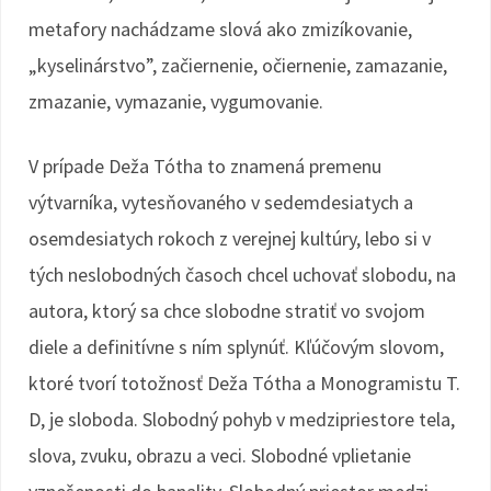
metafory nachádzame slová ako zmizíkovanie,
„kyselinárstvo”, začiernenie, očiernenie, zamazanie,
zmazanie, vymazanie, vygumovanie.
V prípade Deža Tótha to znamená premenu
výtvarníka, vytesňovaného v sedemdesiatych a
osemdesiatych rokoch z verejnej kultúry, lebo si v
tých neslobodných časoch chcel uchovať slobodu, na
autora, ktorý sa chce slobodne stratiť vo svojom
diele a definitívne s ním splynúť. Kľúčovým slovom,
ktoré tvorí totožnosť Deža Tótha a Monogramistu T.
D, je sloboda. Slobodný pohyb v medzipriestore tela,
slova, zvuku, obrazu a veci. Slobodné vplietanie