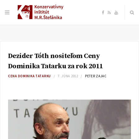
F
R
Y
a
S
o
c
S
u
Dezider Tóth nositeľom Ceny
e
T
Dominika Tatarku za rok 2011
b
u
CENA DOMINIKA TATARKU
7. JÚNA 2012
PETER ZAJAC
o
b
o
e
k