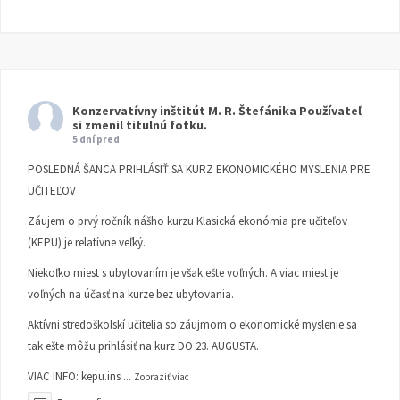
Konzervatívny inštitút M. R. Štefánika
Používateľ
si zmenil titulnú fotku.
5 dní pred
POSLEDNÁ ŠANCA PRIHLÁSIŤ SA KURZ EKONOMICKÉHO MYSLENIA PRE
UČITEĽOV
Záujem o prvý ročník nášho kurzu Klasická ekonómia pre učiteľov
(KEPU) je relatívne veľký.
Niekoľko miest s ubytovaním je však ešte voľných. A viac miest je
voľných na účasť na kurze bez ubytovania.
Aktívni stredoškolskí učitelia so záujmom o ekonomické myslenie sa
tak ešte môžu prihlásiť na kurz DO 23. AUGUSTA.
VIAC INFO:
kepu.ins
...
Zobraziť viac