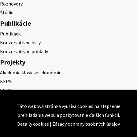
Rozhovory
Štúdie
Publikácie
Publikácie
Konzervatívne listy
Konzervatívne pohľady
Projekty
Akadémia klasickej ekonómie
KEPS
CEQLS
Cena Dominika Tatarku
Táto webová stránka využíva cookies na zlepšenie
Cena Ernesta Valka
prehliadania webu a poskytovanie ďalších funkcií.
Študentská esej
Detaily cookies
|
Zásady ochrany osobných údajov
Deň daňového odbremenenia