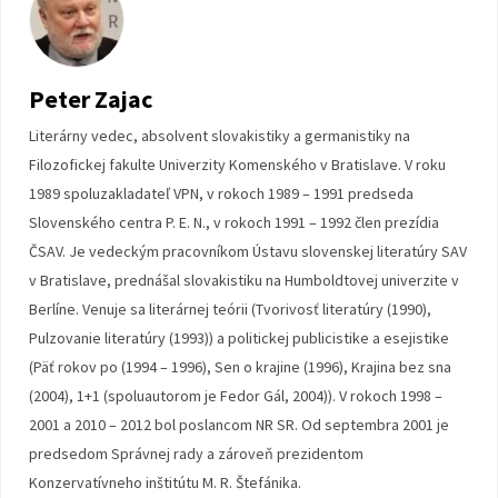
Peter Zajac
Literárny vedec, absolvent slovakistiky a germanistiky na
Filozofickej fakulte Univerzity Komenského v Bratislave. V roku
1989 spoluzakladateľ VPN, v rokoch 1989 – 1991 predseda
Slovenského centra P. E. N., v rokoch 1991 – 1992 člen prezídia
ČSAV. Je vedeckým pracovníkom Ústavu slovenskej literatúry SAV
v Bratislave, prednášal slovakistiku na Humboldtovej univerzite v
Berlíne. Venuje sa literárnej teórii (Tvorivosť literatúry (1990),
Pulzovanie literatúry (1993)) a politickej publicistike a esejistike
(Päť rokov po (1994 – 1996), Sen o krajine (1996), Krajina bez sna
(2004), 1+1 (spoluautorom je Fedor Gál, 2004)). V rokoch 1998 –
2001 a 2010 – 2012 bol poslancom NR SR. Od septembra 2001 je
predsedom Správnej rady a zároveň prezidentom
Konzervatívneho inštitútu M. R. Štefánika.