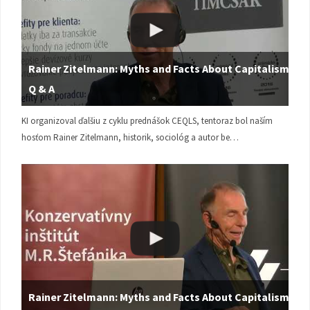
Rainer Zitelmann: Myths and Facts About Capitalism |
Q & A
KI organizoval ďalšiu z cyklu prednášok CEQLS, tentoraz bol naším
hosťom Rainer Zitelmann, historik, sociológ a autor be…
Rainer Zitelmann: Myths and Facts About Capitalism