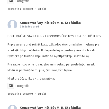
Fotografia
Zobraziť na Facebooku
·
Zdieľať
Konzervatívny inštitút M. R. Štefánika
2 týždňov pred
POSLEDNÉ MIESTA NA KURZ EKONOMICKÉHO MYSLENIA PRE UČITEĽOV
Pripravujeme prvý ročník kurzu základov ekonomického myslenia pre
stredoškolských učiteľov. Bude posledný augustový víkend v hoteli
Bystrička pri Martine:
kepu.institute.sk/https://kepu.institute.sk/
Pre záujemcov o neho s ubytovaním ostalo pár posledných miest.
Môžu sa prihlásiť do 31. júla, čím skôr, tým lepšie.
Miest pre účastníkov k
...
Zobraziť viac
Fotografia
Zobraziť na Facebooku
·
Zdieľať
Konzervatívny inštitút M. R. Štefánika