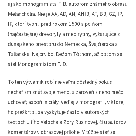
aj ako monogramista F. B. autorom známeho obrazu
Melanchólia. Nie je AA, AD, AN, ANIB, AT, BB, GZ, IP,
IP, ktorí tvorili pred rokom 1500 a po ňom
(najčastejšie) drevoryty a medirytiny, vyžarujúce z
dunajského priestoru do Nemecka, Švajčiarska a
Talianska. Najprv bol Dežom Tóthom, až potom sa
stal Monogramistom T. D.
To len výtvarník robí nie veľmi dôsledný pokus
nechať zmiznúť svoje meno, a zároveň z neho niečo
uchovať; aspoň iniciály. Veď aj v monografii, v ktorej
ho preškrtol, sa vyskytuje často v autorských
textoch Jiřího Valocha a Zory Rusinovej, či u autorov
komentárov v obrazovej prílohe. V túžbe stať sa