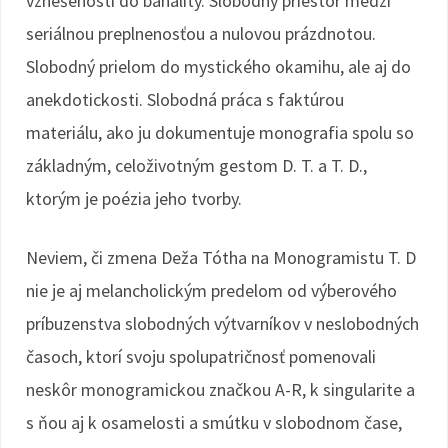
vznešenosti do banality. Slobodný priestor medzi
seriálnou preplnenosťou a nulovou prázdnotou.
Slobodný prielom do mystického okamihu, ale aj do
anekdotickosti. Slobodná práca s faktúrou
materiálu, ako ju dokumentuje monografia spolu so
základným, celoživotným gestom D. T. a T. D.,
ktorým je poézia jeho tvorby.
Neviem, či zmena Deža Tótha na Monogramistu T. D
nie je aj melancholickým predelom od výberového
príbuzenstva slobodných výtvarníkov v neslobodných
časoch, ktorí svoju spolupatričnosť pomenovali
neskôr monogramickou značkou A-R, k singularite a
s ňou aj k osamelosti a smútku v slobodnom čase,