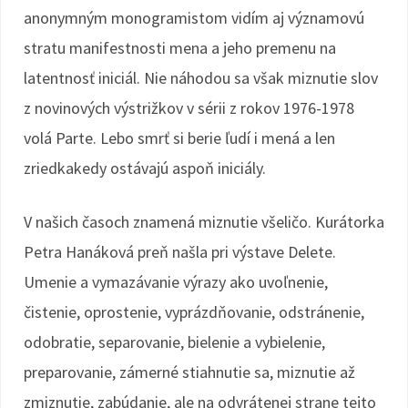
anonymným monogramistom vidím aj významovú
stratu manifestnosti mena a jeho premenu na
latentnosť iniciál. Nie náhodou sa však miznutie slov
z novinových výstrižkov v sérii z rokov 1976-1978
volá Parte. Lebo smrť si berie ľudí i mená a len
zriedkakedy ostávajú aspoň iniciály.
V našich časoch znamená miznutie všeličo. Kurátorka
Petra Hanáková preň našla pri výstave Delete.
Umenie a vymazávanie výrazy ako uvoľnenie,
čistenie, oprostenie, vyprázdňovanie, odstránenie,
odobratie, separovanie, bielenie a vybielenie,
preparovanie, zámerné stiahnutie sa, miznutie až
zmiznutie, zabúdanie, ale na odvrátenej strane tejto