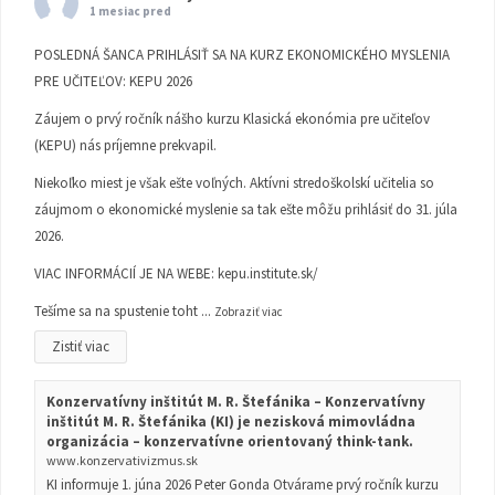
1 mesiac pred
POSLEDNÁ ŠANCA PRIHLÁSIŤ SA NA KURZ EKONOMICKÉHO MYSLENIA
PRE UČITEĽOV: KEPU 2026
Záujem o prvý ročník nášho kurzu Klasická ekonómia pre učiteľov
(KEPU) nás príjemne prekvapil.
Niekoľko miest je však ešte voľných. Aktívni stredoškolskí učitelia so
záujmom o ekonomické myslenie sa tak ešte môžu prihlásiť do 31. júla
2026.
VIAC INFORMÁCIÍ JE NA WEBE:
kepu.institute.sk/
Tešíme sa na spustenie toht
...
Zobraziť viac
Zistiť viac
Konzervatívny inštitút M. R. Štefánika – Konzervatívny
inštitút M. R. Štefánika (KI) je nezisková mimovládna
organizácia – konzervatívne orientovaný think-tank.
www.konzervativizmus.sk
KI informuje 1. júna 2026 Peter Gonda Otvárame prvý ročník kurzu