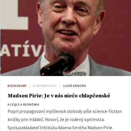
Viac informácií, prezentáciu a videozáznam z prednášky
nájdete tu.
ROZHOVORY
6. OKTÓBRA 2014
LUKÁŠ KRIVOŠÍK
Madsen Pirie: Je v nás niečo chlapčenské
# CEQLS
# EKONÓMIA
Popri propagovaní myšlienok slobody píše science-fiction
knižky pre mládež. Hovorí, že je rodený optimista.
Spoluzakladateľ Inštitútu Adama Smitha Madsen Pirie.