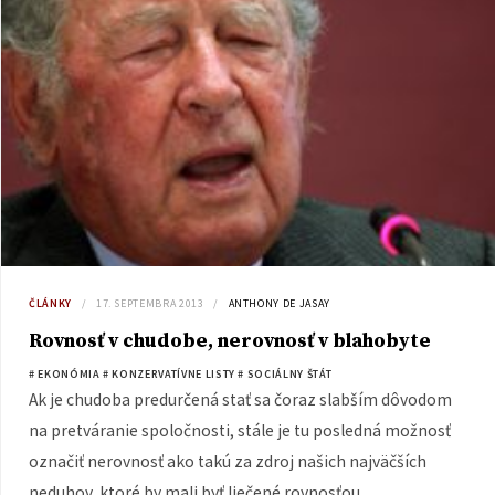
ČLÁNKY
17. SEPTEMBRA 2013
ANTHONY DE JASAY
Rovnosť v chudobe, nerovnosť v blahobyte
# EKONÓMIA
# KONZERVATÍVNE LISTY
# SOCIÁLNY ŠTÁT
Ak je chudoba predurčená stať sa čoraz slabším dôvodom
na pretváranie spoločnosti, stále je tu posledná možnosť
označiť nerovnosť ako takú za zdroj našich najväčších
neduhov, ktoré by mali byť liečené rovnosťou.