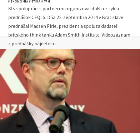
# EKONÓMIA
# ETIKA
# TRH
KI v spolupráci s partnermi organizoval ďalšiu z cyklu
prednášok CEQLS. Dňa 22. septembra 2014 v Bratislave
prednášal Madsen Pirie, prezident a spoluzakladateľ
britského think tanku Adam Smith Institute. Videozáznam
z prednášky nájdete tu.