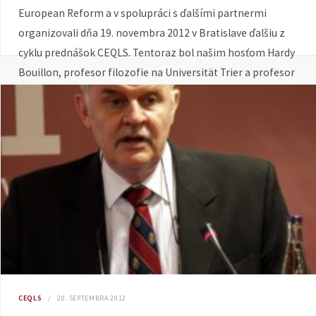
European Reform a v spolupráci s ďalšími partnermi
organizovali dňa 19. novembra 2012 v Bratislave ďalšiu z
cyklu prednášok CEQLS. Tentoraz bol našim hosťom Hardy
Bouillon, profesor filozofie na Universität Trier a profesor
filozofie a ekonómie na SMC University, Viedeň.
Videozáznam, prezentáciu a súvisiace mediálne výstupy
nájdete tu.
CEQLS
20. SEPTEMBRA 2012