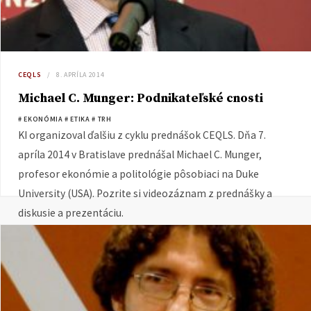
CEQLS
8. APRÍLA 2014
Michael C. Munger: Podnikateľské cnosti
# EKONÓMIA
# ETIKA
# TRH
KI organizoval ďalšiu z cyklu prednášok CEQLS. Dňa 7.
apríla 2014 v Bratislave prednášal Michael C. Munger,
profesor ekonómie a politológie pôsobiaci na Duke
University (USA). Pozrite si videozáznam z prednášky a
diskusie a prezentáciu.