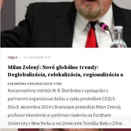
CEQLS
10. DECEMBRA 2014
Milan Zelený: Nové globálne trendy:
Deglobalizácia, relokalizácia, regionalizácia a
decentralizácia
# EKONÓMIA
# RELOKALIZÁCIA
# TRH
Konzervatívny inštitút M. R. Štefánika v spolupráci s
partnermi organizoval ďalšiu z cyklu prednášok CEQLS.
Dňa 8. decembra 2014 v Bratislave prednášal Milan Zelený,
profesor ekonómie a systémov riadenia na Fordham
University v New Yorku a na Univerzite Tomáša Baťu v Zlíne.