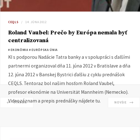
CEQLS
14. JÚNA 2012
Roland Vaubel: Prečo by Európa nemala byť
centralizovaná
# EKONÓMIA
# EURÓPSKA ÚNIA
KI s podporou Nadácie Tatra banky a v spolupráci s ďalšími
partnermi organizoval dňa 11. júna 2012 v Bratislave a dňa
12. júna 2012 v Banskej Bystrici ďalšiu z cyklu prednášok
CEQLS. Tentoraz bol našim hosťom Roland Vaubel,
profesor ekonómie na Universität Mannheim (Nemecko).
Videozáznam a prepis prednášky nájdete tu.
STARŠIE
NOVŠIE