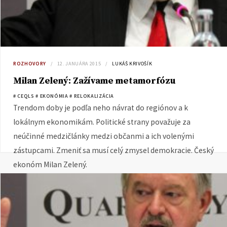
ROZHOVORY
12. JANUÁRA 2015
LUKÁŠ KRIVOŠÍK
Milan Zelený: Zažívame metamorfózu
# CEQLS
# EKONÓMIA
# RELOKALIZÁCIA
Trendom doby je podľa neho návrat do regiónov a k
lokálnym ekonomikám. Politické strany považuje za
neúčinné medzičlánky medzi občanmi a ich volenými
zástupcami. Zmeniť sa musí celý zmysel demokracie. Český
ekonóm Milan Zelený.