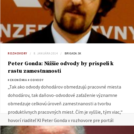
ROZHOVORY
8. JANUÁRA 2014
BRIGADA.SK
Peter Gonda: Nižšie odvody by prispeli k
rastu zamestnanosti
# EKONÓMIA
# ODVODY
„Tak ako odvody dohodárov obmedzujú pracovné miesta
dohodárov, tak daňovo-odvodové zaťaženie významne
obmedzuje celkovú úroveň zamestnanosti a tvorbu
produktívnych pracovných miest. Čím je vyššie, tým viac,“
hovorí riaditeľ KI Peter Gonda v rozhovore pre portál
brigada.sk