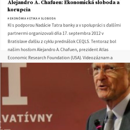
Alejandro A. Chafuen: Ekonomická sloboda a
korupcia
# EKONÓMIA
# ETIKA
# SLOBODA
KI s podporou Nadácie Tatra banky a v spolupráci s ďalšími
partnermi organizovali dňa 17. septembra 2012 v
Bratislave ďalšiu z cyklu prednášok CEQLS. Tentoraz bol
našim hosťom Alejandro A. Chafuen, prezident Atlas
Economic Research Foundation (USA). Videozáznam a
prezentáciu z prednášky nájdete tu.