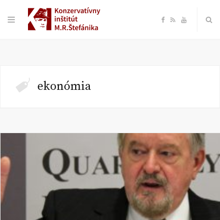
F
R
Y
a
S
o
c
S
u
ekonómia
e
T
b
u
o
b
o
e
k