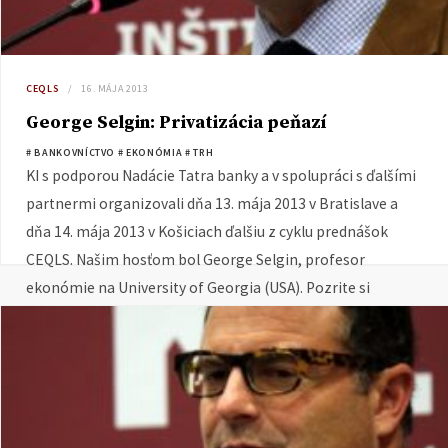
CEQLS
16. MÁJA 2013
George Selgin: Privatizácia peňazí
# BANKOVNÍCTVO
# EKONÓMIA
# TRH
KI s podporou Nadácie Tatra banky a v spolupráci s ďalšími
partnermi organizovali dňa 13. mája 2013 v Bratislave a
dňa 14. mája 2013 v Košiciach ďalšiu z cyklu prednášok
CEQLS. Našim hosťom bol George Selgin, profesor
ekonómie na University of Georgia (USA). Pozrite si
videozáznam z prednášky.