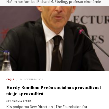
Našim hosťom bol Richard M. Ebeling, profesor ekonómie
na Northwood University (USA). Viac o prednáške, vrátane
videozáznamu, nájdete tu.
CEQLS
24. NOVEMBRA 2012
Hardy Bouillon: Prečo sociálna spravodlivosť
nie je spravodlivá
# EKONÓMIA
# ETIKA
KI s podporou New Direction | The Foundation for