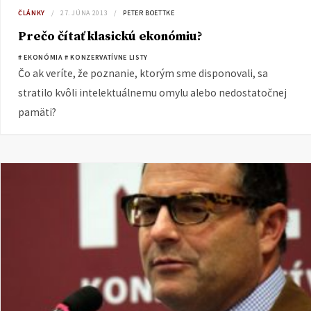
ČLÁNKY
27. JÚNA 2013
PETER BOETTKE
Prečo čítať klasickú ekonómiu?
# EKONÓMIA
# KONZERVATÍVNE LISTY
Čo ak veríte, že poznanie, ktorým sme disponovali, sa
stratilo kvôli intelektuálnemu omylu alebo nedostatočnej
pamäti?