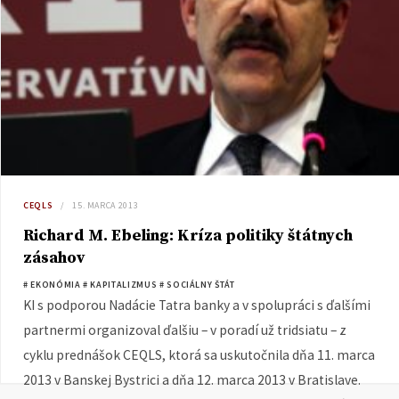
CEQLS
15. MARCA 2013
Richard M. Ebeling: Kríza politiky štátnych
zásahov
# EKONÓMIA
# KAPITALIZMUS
# SOCIÁLNY ŠTÁT
KI s podporou Nadácie Tatra banky a v spolupráci s ďalšími
partnermi organizoval ďalšiu – v poradí už tridsiatu – z
cyklu prednášok CEQLS, ktorá sa uskutočnila dňa 11. marca
2013 v Banskej Bystrici a dňa 12. marca 2013 v Bratislave.