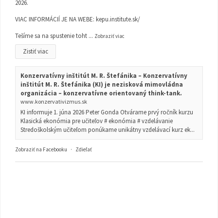
2026.
VIAC INFORMÁCIÍ JE NA WEBE:
kepu.institute.sk/
Tešíme sa na spustenie toht
...
Zobraziť viac
Zistiť viac
Konzervatívny inštitút M. R. Štefánika – Konzervatívny
inštitút M. R. Štefánika (KI) je nezisková mimovládna
organizácia – konzervatívne orientovaný think-tank.
www.konzervativizmus.sk
KI informuje 1. júna 2026 Peter Gonda Otvárame prvý ročník kurzu
Klasická ekonómia pre učiteľov # ekonómia # vzdelávanie
Stredoškolským učiteľom ponúkame unikátny vzdelávací kurz ek...
Zobraziť na Facebooku
·
Zdieľať