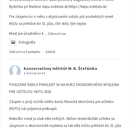
Bystrička pri Martine:
kepu.institute.sk/https://kepu.institute.sk/
Pre záujemcov o neho s ubytovaním ostalo pár posledných miest.
Môžu sa prihlásiť do 31. júla, čím skôr, tým lepšie.
Miest pre účastníkov k
...
Zobraziť viac
Fotografia
Zobraziť na Facebooku
·
Zdieľať
Konzervatívny inštitút M. R. Štefánika
1 mesiac pred
POSLEDNÁ ŠANCA PRIHLÁSIŤ SA NA KURZ EKONOMICKÉHO MYSLENIA
PRE UČITEĽOV: KEPU 2026
Záujem o prvý ročník nášho kurzu Klasická ekonómia pre učiteľov
(KEPU) nás príjemne prekvapil.
Niekoľko miest je však ešte voľných. Aktívni stredoškolskí učitelia so
záujmom o ekonomické myslenie sa tak ešte môžu prihlásiť do 31. júla