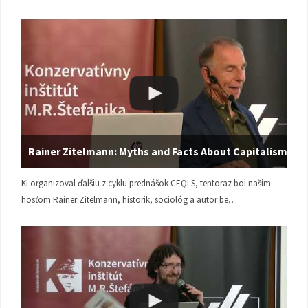
Rainer Zitelmann: Myths and Facts About Capitalism
KI organizoval ďalšiu z cyklu prednášok CEQLS, tentoraz bol naším
hosťom Rainer Zitelmann, historik, sociológ a autor be…