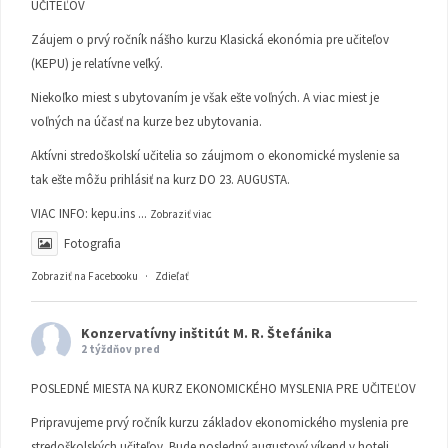
UČITEĽOV
Záujem o prvý ročník nášho kurzu Klasická ekonómia pre učiteľov
(KEPU) je relatívne veľký.
Niekoľko miest s ubytovaním je však ešte voľných. A viac miest je
voľných na účasť na kurze bez ubytovania.
Aktívni stredoškolskí učitelia so záujmom o ekonomické myslenie sa
tak ešte môžu prihlásiť na kurz DO 23. AUGUSTA.
VIAC INFO:
kepu.ins
...
Zobraziť viac
Fotografia
Zobraziť na Facebooku
·
Zdieľať
Konzervatívny inštitút M. R. Štefánika
2 týždňov pred
POSLEDNÉ MIESTA NA KURZ EKONOMICKÉHO MYSLENIA PRE UČITEĽOV
Pripravujeme prvý ročník kurzu základov ekonomického myslenia pre
stredoškolských učiteľov. Bude posledný augustový víkend v hoteli