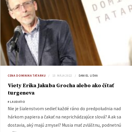
CENA DOMINIKA TATARKU
13. MÁJA 2022
DANIEL LIŠKA
Viety Erika Jakuba Grocha alebo ako čítať
turgeneva
# LAUDATIO
Nie je šialenstvom sedieť každé ráno do predpoludnia nad
hárkom papiera a čakať na neprichádzajúce slová? A ak sa
dostavia, aký majú zmysel? Musia mať zvláštnu, podnetnú