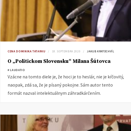
CENA DOMINIKA TATARKU
18. SEPTEMBRA 2020
JAKUB KRATOCHVÍL
O „Politickom Slovensku“ Milana Šútovca
# LAUDATIO
Vzácne na tomto diele je, že hoci je to heslár, nie je kŕčovitý,
naopak, zdá sa, že je písaný pokojne. Sám autor tento
formát nazval intelektuálnym záhradkárčením.