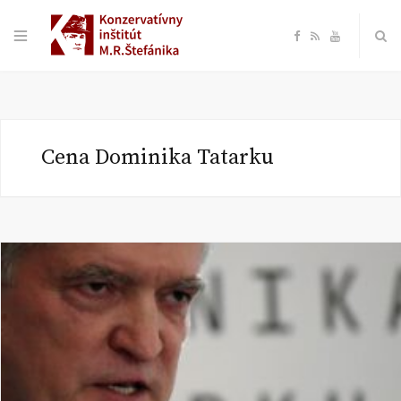
F
R
Y
a
S
o
c
S
u
Cena Dominika Tatarku
e
T
b
u
o
b
o
e
k