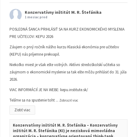
Konzervatívny inštitút M. R. Štefánika
1 mesiac pred
POSLEDNÁ ŠANCA PRIHLÁSIŤ SA NA KURZ EKONOMICKÉHO MYSLENIA
PRE UČITEĽOV: KEPU 2026
Záujem o prvý ročník nášho kurzu Klasická ekonómia pre učiteľov
(KEPU) nás príjemne prekvapil.
Niekoľko miest je však ešte voľných. Aktívni stredoškolskí učitelia so
záujmom o ekonomické myslenie sa tak ešte môžu prihlásiť do 31. júla
2026.
VIAC INFORMÁCIÍ JE NA WEBE:
kepu.institute.sk/
Tešíme sa na spustenie toht
...
Zobraziť viac
Zistiť viac
Konzervatívny inštitút M. R. Štefánika – Konzervatívny
inštitút M. R. Štefánika (KI) je nezisková mimovládna
organizácia – konzervatívne orientovaný think-tank.