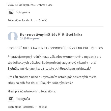
VIAC INFO:
kepu.ins
...
Zobraziť viac
Fotografia
Zobraziť na Facebooku
·
Zdieľať
Konzervatívny inštitút M. R. Štefánika
2 týždňov pred
POSLEDNÉ MIESTA NA KURZ EKONOMICKÉHO MYSLENIA PRE UČITEĽOV
Pripravujeme prvý ročník kurzu základov ekonomického myslenia pre
stredoškolských učiteľov. Bude posledný augustový víkend v hoteli
Bystrička pri Martine:
kepu.institute.sk/https://kepu.institute.sk/
Pre záujemcov o neho s ubytovaním ostalo pár posledných miest.
Môžu sa prihlásiť do 31. júla, čím skôr, tým lepšie.
Miest pre účastníkov k
...
Zobraziť viac
Fotografia
Zobraziť na Facebooku
·
Zdieľať