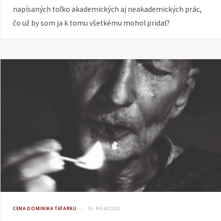
napísaných toľko akademických aj neakademických prác,
čo už by som ja k tomu všetkému mohol pridať?
CENA DOMINIKA TATARKU
10. MÁJA 2022