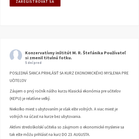
Konzervatívny inštitút M. R. Štefánika
Používateľ
si zmenil titulnú fotku.
5 dní pred
POSLEDNÁ ŠANCA PRIHLÁSIŤ SA KURZ EKONOMICKÉHO MYSLENIA PRE
UČITEĽOV
Záujem o prvý ročník nášho kurzu Klasická ekonómia pre učiteľov
(KEPU) je relatívne veľký.
Niekoľko miest s ubytovaním je však ešte voľných. A viac miest je
voľných na účasť na kurze bez ubytovania.
Aktívni stredoškolskí učitelia so záujmom o ekonomické myslenie sa
tak ešte môžu prihlásiť na kurz DO 23. AUGUSTA.