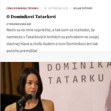
CENA DOMINIKA TATARKU
18. SEPTEMBRA 2020
MILAN ŠÚTOVEC
O Dominikovi Tatarkovi
# TATARKOVSKÁ REČ
Niečo sa vo mne vzpriečilo, a tak som sa rozhodol, že
namiesto v Tatarkových knihách sa pohrabem vo svojej
vlastnej hlave a chvíľu budem o tom Dominikovi len tak
potichu premýšľať.