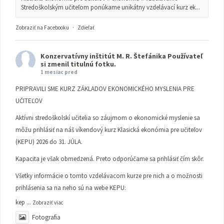
Stredoškolským učiteľom ponúkame unikátny vzdelávací kurz ek...
Zobraziť na Facebooku
·
Zdieľať
Konzervatívny inštitút M. R. Štefánika
Používateľ
si zmenil titulnú fotku.
1 mesiac pred
PRIPRAVILI SME KURZ ZÁKLADOV EKONOMICKÉHO MYSLENIA PRE
UČITEĽOV
Aktívni stredoškolskí učitelia so záujmom o ekonomické myslenie sa
môžu prihlásiť na náš víkendový kurz Klasická ekonómia pre učiteľov
(KEPU) 2026 do 31. JÚLA.
Kapacita je však obmedzená. Preto odporúčame sa prihlásiť čím skôr.
Všetky informácie o tomto vzdelávacom kurze pre nich a o možnosti
prihlásenia sa na neho sú na webe KEPU:
kep
...
Zobraziť viac
Fotografia