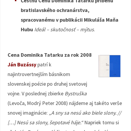
Čestnú Cenu Dominika Tatarku príbehu
bratislavského ochranárstva,
spracovanému v publikácii Mikuláša Maňa
Hubu
Ideál – skutočnosť – mýtus
.
Cena Dominika Tatarku za rok 2008
Ján Buzássy
patrí k
najintrovertnejším básnikom
slovenskej poézie po druhej svetovej
vojne. V poslednej zbierke
Bystruška
(Levoča, Modrý Peter 2008) nájdeme aj takéto verše
snovej imaginácie:
„A sny sa nesú ako biele slony. //
[…] Nesú sa slony, šepotavé háje.“
Napriek tomu si