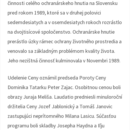
činnosti celého ochranárskeho hnutia na Slovensku
pred rokom 1989, ktoré sa v druhej polovici
sedemdesiatych a v osemdesiatych rokoch rozrástlo
na dvojtisícové spoločenstvo. Ochranárske hnutie
prerástlo úzky rámec ochrany životného prostredia a
venovalo sa základným problémom kvality života.
Jeho nezištná činnosť kulminovala v Novembri 1989.
Udelenie Ceny oznámil predseda Poroty Ceny
Dominika Tatarku Peter Zajac. Osobitnou cenou boli
obrazy Juraja Meliša. Laudatio predniesli minuloroční
držitelia Ceny Jozef Jablonický a Tomáš Janovic
zastupujúci neprítomného Milana Lasicu. Súčasťou
programu boli skladby Josepha Haydna a Iľju