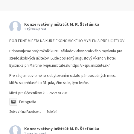
Konzervatívny inštitút M. R. Štefánika
1 týždeň pred
POSLEDNÉ MIESTA NA KURZ EKONOMICKÉHO MYSLENIA PRE UČITEĽOV
Pripravujeme prvý ročník kurzu základov ekonomického myslenia pre
stredoškolských učiteľov. Bude posledný augustový víkend v hoteli
Bystrička pri Martine:
kepu.institute.sk/https://kepu.institute.sk/
Pre záujemcov o neho s ubytovaním ostalo pár posledných miest.
Môžu sa prihlásiť do 31. júla, čím skôr, tým lepšie.
Miest pre účastníkov k
...
Zobraziť viac
Fotografia
Zobraziť na Facebooku
·
Zdieľať
Konzervatívny inštitút M. R. Štefánika
1 mesiac pred