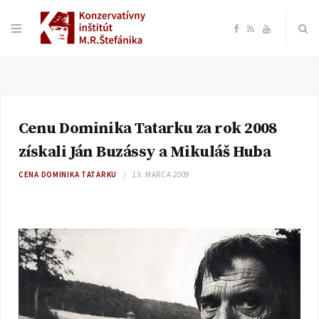
F
R
Y
a
S
o
c
S
u
Cenu Dominika Tatarku za rok 2008
e
T
získali Ján Buzássy a Mikuláš Huba
b
u
CENA DOMINIKA TATARKU
13. MARCA 2009
o
b
o
e
k