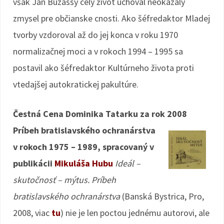
však Ján Buzássy celý život uchoval neokázalý
zmysel pre občianske cnosti. Ako šéfredaktor Mladej
tvorby vzdoroval až do jej konca v roku 1970
normalizačnej moci a v rokoch 1994 – 1995 sa
postavil ako šéfredaktor Kultúrneho života proti
vtedajšej autokratickej pakultúre.
Čestná Cena Dominika Tatarku za rok 2008
Príbeh bratislavského ochranárstva
v rokoch 1975 – 1989, spracovaný v
publikácii
Mikuláša Hubu
Ideál –
skutočnosť – mýtus. Príbeh
bratislavského ochranárstva
(Banská Bystrica, Pro,
2008, viac
tu
) nie je len poctou jednému autorovi, ale