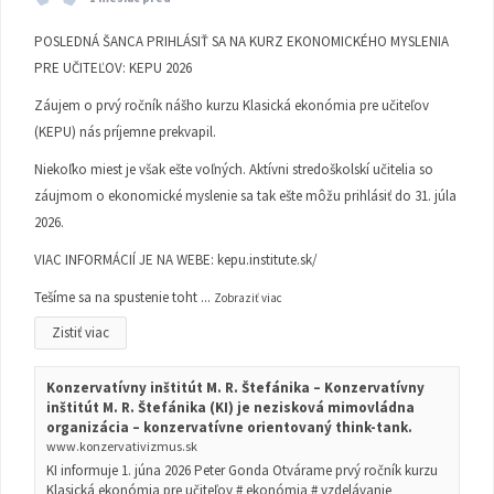
POSLEDNÁ ŠANCA PRIHLÁSIŤ SA NA KURZ EKONOMICKÉHO MYSLENIA
PRE UČITEĽOV: KEPU 2026
Záujem o prvý ročník nášho kurzu Klasická ekonómia pre učiteľov
(KEPU) nás príjemne prekvapil.
Niekoľko miest je však ešte voľných. Aktívni stredoškolskí učitelia so
záujmom o ekonomické myslenie sa tak ešte môžu prihlásiť do 31. júla
2026.
VIAC INFORMÁCIÍ JE NA WEBE:
kepu.institute.sk/
Tešíme sa na spustenie toht
...
Zobraziť viac
Zistiť viac
Konzervatívny inštitút M. R. Štefánika – Konzervatívny
inštitút M. R. Štefánika (KI) je nezisková mimovládna
organizácia – konzervatívne orientovaný think-tank.
www.konzervativizmus.sk
KI informuje 1. júna 2026 Peter Gonda Otvárame prvý ročník kurzu
Klasická ekonómia pre učiteľov # ekonómia # vzdelávanie