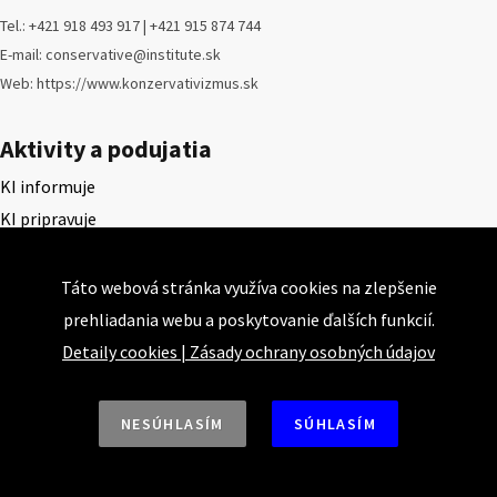
Tel.: +421 918 493 917 | +421 915 874 744
E-mail: conservative@institute.sk
Web: https://www.konzervativizmus.sk
Aktivity a podujatia
KI informuje
KI pripravuje
KI komentuje
Konferencie
Táto webová stránka využíva cookies na zlepšenie
Konzervatívne kluby
prehliadania webu a poskytovanie ďalších funkcií.
Názory a nalýzy
Detaily cookies
|
Zásady ochrany osobných údajov
Články
Prednášky a prezentácie
NESÚHLASÍM
SÚHLASÍM
Rozhovory
Štúdie