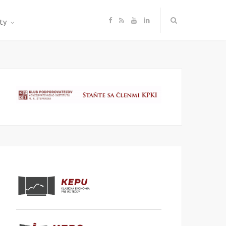
F
R
Y
L
ty
a
S
o
i
c
S
u
n
e
T
k
b
u
e
o
b
d
o
e
I
k
n