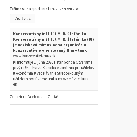
Tešíme sa na spustenie toht
...
Zobraziť viac
Zistiť viac
Konzervatívny inštitút M. R. Štefánika –
Konzervatívny inštitút M. R. Štefánika (KI)
je nezisková mimovládna organizácia –
konzervatívne orientovaný think-tank.
www.konzervativizmus.sk
KI informuje 1. júna 2026 Peter Gonda Otvárame
prvý ročník kurzu Klasická ekonómia pre učiteľov
# ekonómia # vzdelávanie Stredoškolským
učiteľom ponúkame unikátny vzdelávací kurz
ek...
Zobraziť na Facebooku
·
Zdieľať