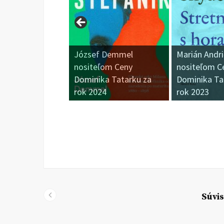
 Ceny
József Demmel
Marián Andričík
Tatarku za
nositeľom Ceny
nositeľom Ceny
 Viliam
Dominika Tatarku za
Dominika Tatar
rok 2024
rok 2023
Súvis