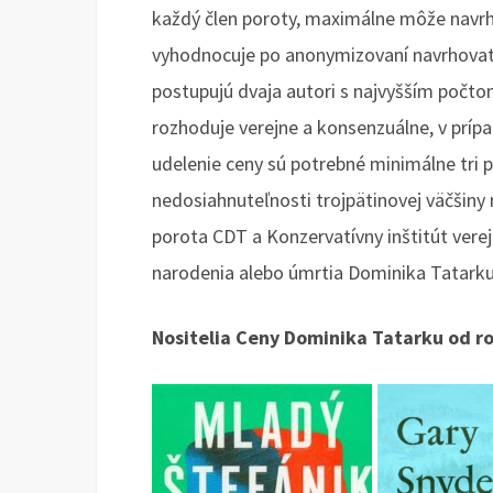
každý člen poroty, maximálne môže navrhn
vyhodnocuje po anonymizovaní navrhovat
postupujú dvaja autori s najvyšším počto
rozhoduje verejne a konsenzuálne, v príp
udelenie ceny sú potrebné minimálne tri p
nedosiahnuteľnosti trojpätinovej väčšin
porota CDT a Konzervatívny inštitút verej
narodenia alebo úmrtia Dominika Tatark
Nositelia Ceny Dominika Tatarku od r