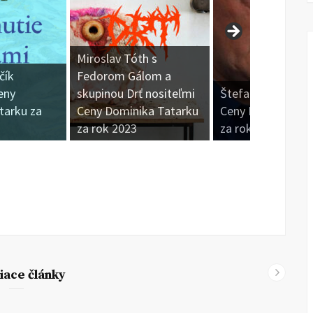
Miroslav Tóth s
Fedorom Gálom a
skupinou Drť nositeľmi
Štefan Hríb nositeľ
ku za
Ceny Dominika Tatarku
Ceny Dominika Tata
za rok 2023
za rok 2022
iace články