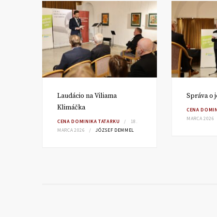
ha
Laudácio na Viliama
Správa o 
Klimáčka
14.
CENA DOMIN
TH
MARCA 2026
CENA DOMINIKA TATARKU
18.
MARCA 2026
JÓZSEF DEMMEL