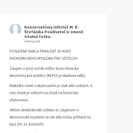
Konzervatívny inštitút M. R.
Štefánika
Používateľ si zmenil
titulnú fotku.
om
Daniel Liška nositeľom
4 dní pred
rku
CDT za rok 2021 | Erik
Ceny Dominika Tatarku
POSLEDNÁ ŠANCA PRIHLÁSIŤ SA KURZ
Jakub Groch: Viety
za rok 2020
EKONOMICKÉHO MYSLENIA PRE UČITEĽOV
Záujem o prvý ročník nášho kurzu Klasická
ekonómia pre učiteľov (KEPU) je relatívne veľký.
Niekoľko miest s ubytovaním je však ešte voľných. A
viac miest je voľných na účasť na kurze bez
ubytovania.
Aktívni stredoškolskí učitelia so záujmom o
ekonomické myslenie sa tak ešte môžu prihlásiť na
kurz DO 23. AUGUSTA.