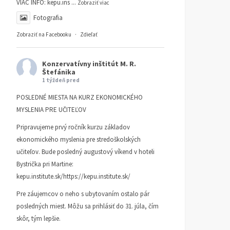
VIAC INFO:
kepu.ins
...
Zobraziť viac
Fotografia
Zobraziť na Facebooku
·
Zdieľať
Konzervatívny inštitút M. R.
Štefánika
1 týždeň pred
POSLEDNÉ MIESTA NA KURZ EKONOMICKÉHO
Tatarkovská reč Józsefa
Laudácio na Józsefa
MYSLENIA PRE UČITEĽOV
Demmela
Demmela
Pripravujeme prvý ročník kurzu základov
CENA DOMINIKA TATARKU
14.
CENA DOMINIKA TATARKU
1
MARCA 2025
JÓZSEF DEMMEL
MARCA 2025
MARIÁN ANDRIČ
ekonomického myslenia pre stredoškolských
učiteľov. Bude posledný augustový víkend v hoteli
Bystrička pri Martine:
kepu.institute.sk/https://kepu.institute.sk/
Pre záujemcov o neho s ubytovaním ostalo pár
posledných miest. Môžu sa prihlásiť do 31. júla, čím
skôr, tým lepšie.