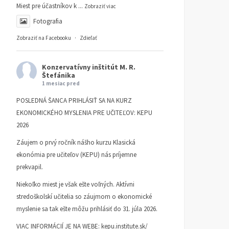
Miest pre účastníkov k
...
Zobraziť viac
Fotografia
Zobraziť na Facebooku
·
Zdieľať
Konzervatívny inštitút M. R.
Štefánika
1 mesiac pred
POSLEDNÁ ŠANCA PRIHLÁSIŤ SA NA KURZ
EKONOMICKÉHO MYSLENIA PRE UČITEĽOV: KEPU
2026
Záujem o prvý ročník nášho kurzu Klasická
ekonómia pre učiteľov (KEPU) nás príjemne
prekvapil.
Niekoľko miest je však ešte voľných. Aktívni
stredoškolskí učitelia so záujmom o ekonomické
myslenie sa tak ešte môžu prihlásiť do 31. júla 2026.
VIAC INFORMÁCIÍ JE NA WEBE:
kepu.institute.sk/