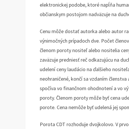
elektronickej podobe, ktoré napĺňa humani
občianskym postojom nadväzuje na duch
Cenu môže dostať autorka alebo autor ra
výnimočných prípadoch dve. Počet členov
členom poroty nositeľ alebo nositelia cen
zaväzuje predniesť reč odkazujúcu na du
udelení ceny laudácio na ďalšieho nositeľ
neohraničené, končí sa vzdaním členstva 
spočíva vo finančnom ohodnotení a vo výt
poroty. Členom poroty môže byť cena udel
porote. Cena nemôže byť udelená jej spo
Porota CDT rozhoduje dvojkolovo. V prvo