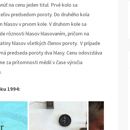
úť na cenu jeden titul. Prvé kolo sa
eľov predsedom poroty. Do druhého kola
m hlasov v prvom kole. V druhom kole sa
ade rôznosti hlasov hlasovaním, pričom na
ätiny hlasov všetkých členov poroty. V prípade
y má predseda poroty dva hlasy. Cenu odovzdáva
ne za prítomnosti médií v čase výročia
u.
oku 1994: