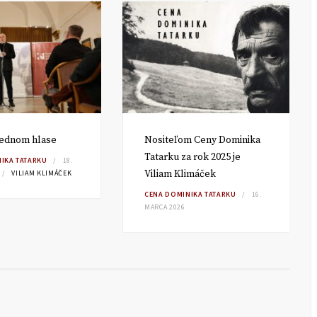
jednom hlase
Nositeľom Ceny Dominika
Tatarku za rok 2025 je
IKA TATARKU
18.
Viliam Klimáček
VILIAM KLIMÁČEK
CENA DOMINIKA TATARKU
16.
MARCA 2026