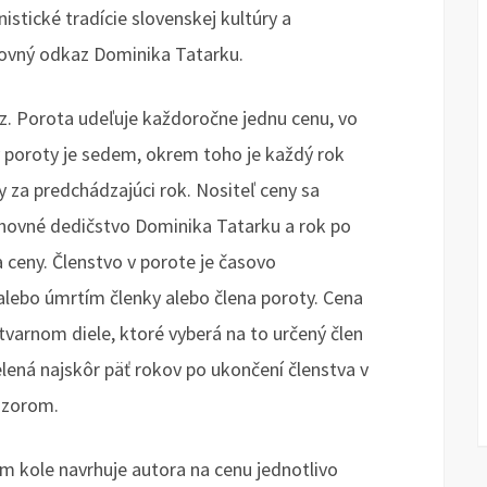
stické tradície slovenskej kultúry a
ovný odkaz Dominika Tatarku.
z. Porota udeľuje každoročne jednu cenu, vo
 poroty je sedem, okrem toho je každý rok
y za predchádzajúci rok. Nositeľ ceny sa
chovné dedičstvo Dominika Tatarku a rok po
a ceny. Členstvo v porote je časovo
alebo úmrtím členky alebo člena poroty. Cena
varnom diele, ktoré vyberá na to určený člen
ená najskôr päť rokov po ukončení členstva v
nzorom.
m kole navrhuje autora na cenu jednotlivo